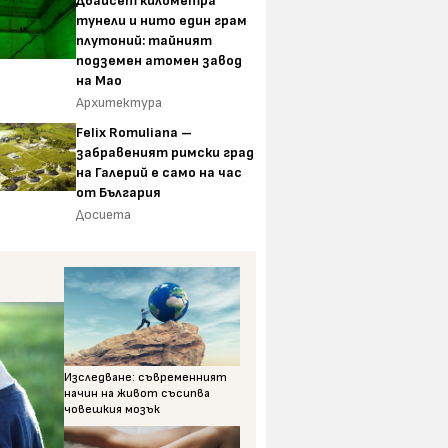
Двайсет километра
тунели и нито един грам
плутоний: тайният
подземен атомен завод
на Мао
Архитектура
Felix Romuliana –
забравеният римски град
на Галерий е само на час
от България
Досиета
Изследване: съвременният
начин на живот съсипва
човешкия мозък