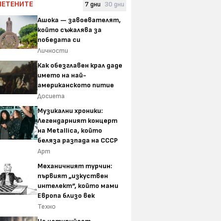
ЧЕТЕНИТЕ
7 дни
30 дни
Ашока — завоевателят,
който съжалява за
победата си
Личности
Как обезглавен крал даде
името на най-
американското питие
Досиета
Музикални хроники:
Легендарният концерт
на Metallica, който
беляза разпада на СССР
Арт
Механичният турчин:
първият „изкуствен
интелект“, който мами
Европа близо век
Техно