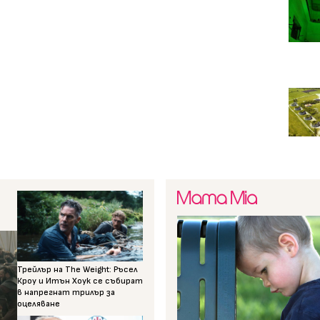
Трейлър на The Weight: Ръсел
Кроу и Итън Хоук се събират
в напрегнат трилър за
оцеляване