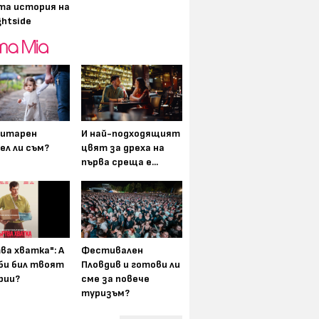
та история на
ghtside
итарен
И най-подходящият
ел ли съм?
цвят за дреха на
първа среща е...
ва хватка": А
Фестивален
 би бил твоят
Пловдив и готови ли
рии?
сме за повече
туризъм?