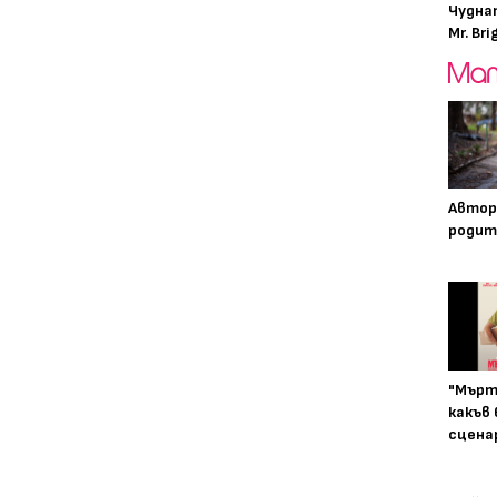
Чудна
Mr. Bri
Автор
родит
"Мърт
какъв
сцена