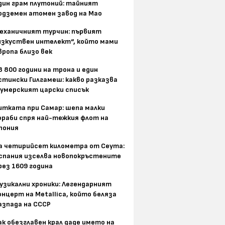
дин грам плутоний: тайният
одземен атомен завод на Мао
еханичният турчин: първият
изкуствен интелект“, който мами
вропа близо век
8 800 години на трона и един
стински Гилгамеш: какво разказва
умерският царски списък
итката при Самар: шепа малки
ораби спря най-тежкия флот на
пония
а четирийсет километра от Сеута:
спания изселва новопокръстените
рез 1609 година
узикални хроники: Легендарният
онцерт на Metallica, който беляза
азпада на СССР
ак обезглавен крал даде името на