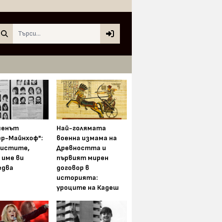
Search
менът
Най-голямата
ер-Майнхоф":
военна измама на
истите,
Древността и
 име ви
първият мирен
едва
договор в
историята:
уроците на Кадеш