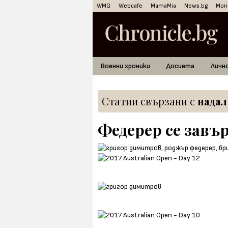
WMG
Webcafe
MamaMia
News.bg
Mon
Военни хроники
Досиета
Личн
Статии свързани с
надал
Федерер се завъ