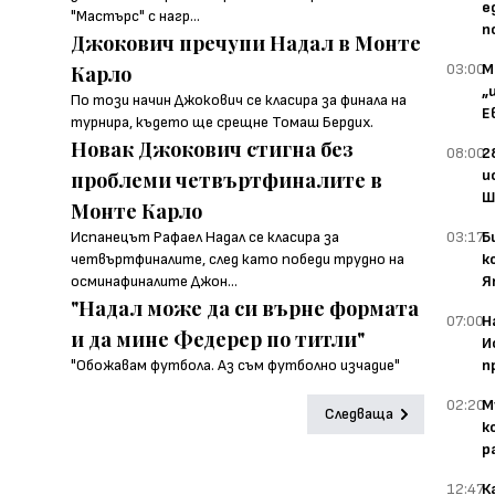
е
"Мастърс" с нагр...
п
Джокович пречупи Надал в Монте
03:00
М
Карло
„
По този начин Джокович се класира за финала на
Е
турнира, където ще срещне Томаш Бердих.
Новак Джокович стигна без
08:00
2
и
проблеми четвъртфиналите в
Ш
Монте Карло
03:17
Б
Испанецът Рафаел Надал се класира за
к
четвъртфиналите, след като победи трудно на
Я
осминафиналите Джон...
"Надал може да си върне формата
07:00
Н
и да мине Федерер по титли"
И
п
"Обожавам футбола. Аз съм футболно изчадие"
02:20
М
Следваща
к
р
12:47
К