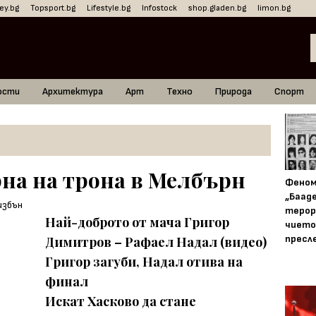
ey.bg
Topsport.bg
Lifestyle.bg
Infostock
shop.gladen.bg
limon.bg
ости
Архитектура
Арт
Техно
Природа
Спорт
рна на трона в Мелбърн
Фено
„Баад
терор
Най-доброто от мача Григор
чието
пресл
Димитров – Рафаел Надал (видео)
Григор загуби, Надал отива на
финал
Искат Хасково да стане