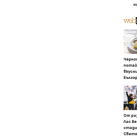
н
Черно
потай
вкусн
бълга
От ра
Лас Ве
стади
Свето