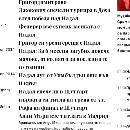
Григордимитрово
Джокович спечели турнира в Доха
Музика
след победа над Надал
Сраме
Федерер взе суперкласиката с
момич
да вяр
Надал
стана
Григор си уреди среща с Надал
голем
Надал: За 6 месеца загубих повече
брита
мачове, отколкото за последните
10 години
04:00
Н
Надал аут от Уимбълдън още във
у
II кръг
11:00
П
Надал спечели в Щутгарт
п
първата си титла на трева от 5 г.
м
Рафа на финал в Щутгарт
03:00
А
Анди Мъри взе титлата в Мадрид
с
Британецът Анди Мъри спечели турнира по тенис
09:44
Д
за мъже на червени кoртове от сериите