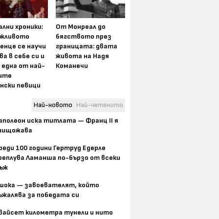
лни хроники:
От Монреал до
жливото
бягството през
енце се научи
границата: двата
ва в себе си и
живота на Надя
 една от най-
Команечи
ите
нски певици
Най-новото
Най-четеното
аполеон иска титлата — Франц II я
нищожава
реди 100 години Гертруд Едерле
реплува Ламанша по-бързо от всеки
ъж
шока — завоевателят, който
ъжалява за победата си
вайсет километра тунели и нито