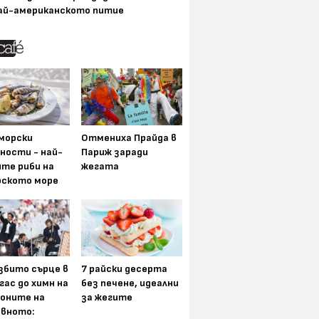
ай-американското питие
морски
Отмениха Прайда в
ности - най-
Париж заради
ите риби на
жегата
рското море
збито сърце в
7 райски десерта
гас до химн на
без печене, идеални
оните на
за жегите
вното: