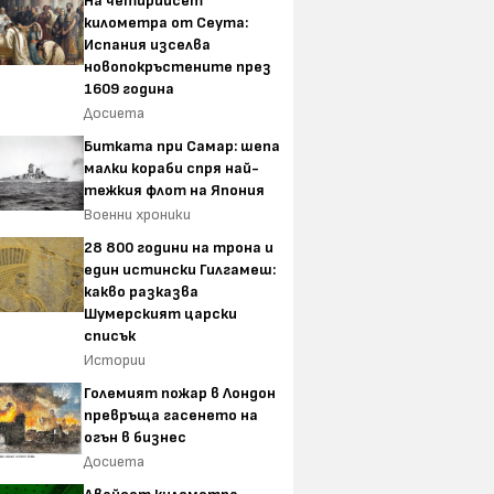
На четирийсет
километра от Сеута:
Испания изселва
новопокръстените през
1609 година
Досиета
Битката при Самар: шепа
малки кораби спря най-
тежкия флот на Япония
Военни хроники
28 800 години на трона и
един истински Гилгамеш:
какво разказва
Шумерският царски
списък
Истории
Големият пожар в Лондон
превръща гасенето на
огън в бизнес
Досиета