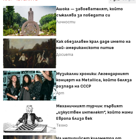
Ашока — завоевателят, който
съжалява за победата си
Личности
Как обезглавен крал даде името на
най-американското питие
Досиета
Музикални хроники: Легендарният
концерт на Metallica, който беляза
разпада на СССР
Арт
Механичният турчин: първият
„изкуствен интелект“, който мами
Европа близо век
Техно
На четирийсет километра от