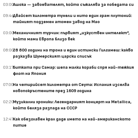
03:00
Ашока — завоевателят, който съжалява за победата си
09:44
Двайсет километра тунели и нито един грам плутоний:
тайният подземен атомен завод на Мао
03:00
Механичният турчин: първият „изкуствен интелект“,
който мами Европа близо век
08:00
28 800 години на трона и един истински Гилгамеш: какво
разказва Шумерският царски списък
03:17
Битката при Самар: шепа малки кораби спря най-тежкия
флот на Япония
07:00
На четирийсет километра от Сеута: Испания изселва
новопокръстените през 1609 година
02:20
Музикални хроники: Легендарният концерт на Metallica,
който беляза разпада на СССР
12:47
Как обезглавен крал даде името на най-американското
питие