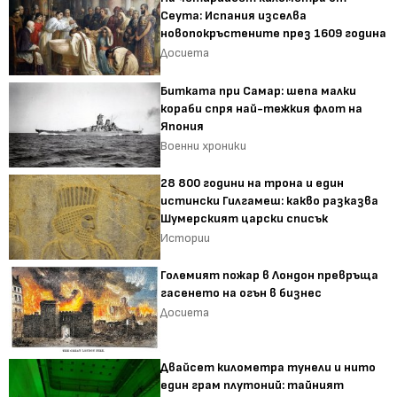
Сеута: Испания изселва
новопокръстените през 1609 година
Досиета
Битката при Самар: шепа малки
кораби спря най-тежкия флот на
Япония
Военни хроники
28 800 години на трона и един
истински Гилгамеш: какво разказва
Шумерският царски списък
Истории
Големият пожар в Лондон превръща
гасенето на огън в бизнес
Досиета
Двайсет километра тунели и нито
един грам плутоний: тайният