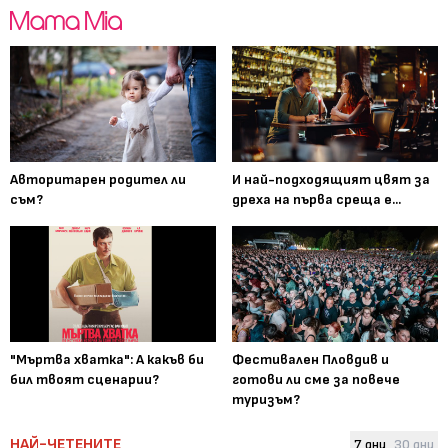
Авторитарен родител ли
И най-подходящият цвят за
съм?
дреха на първа среща е...
"Мъртва хватка": А какъв би
Фестивален Пловдив и
бил твоят сценарии?
готови ли сме за повече
туризъм?
НАЙ-ЧЕТЕНИТЕ
7 дни
30 дни