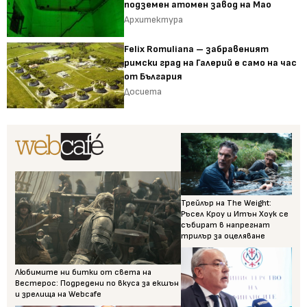
подземен атомен завод на Мао
Архитектура
Felix Romuliana – забравеният
римски град на Галерий е само на час
от България
Досиета
Трейлър на The Weight:
Ръсел Кроу и Итън Хоук се
събират в напрегнат
трилър за оцеляване
Любимите ни битки от света на
Вестерос: Подредени по вкуса за екшън
и зрелища на Webcafe