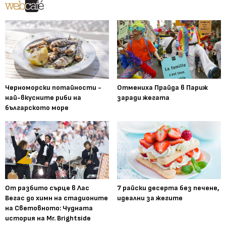
Черноморски потайности -
Отмениха Прайда в Париж
най-вкусните риби на
заради жегата
българското море
От разбито сърце в Лас
7 райски десерта без печене,
Вегас до химн на стадионите
идеални за жегите
на Световното: Чудната
история на Mr. Brightside