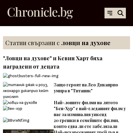
Статии свързани с
ловци на духове
"Ловци на духове" и Кевин Харт бяха
наградени от децата
Защо героят на Лео Дикаприо
умира в "Титаник"
Най-лошите филми на лятото
"Бен-Хур" е най-гледаният филм у
нас за изминалия уикенд
20 грешки в семейните филми,
които едва ли сте забелязали
Най-нехаресваният трейлър в