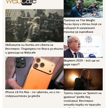
Трейлър на The Weight:
Ръсел Кроу и Итън Хоук се
събират в напрегнат
трилър за оцеляване
Любимите ни битки от света на
Вестерос: Подредени по вкуса за екшън
и зрелища на Webcafe
Бюджет 2026 - кой ще ни
даде пари?!
iPhone 18 Pro Max - по-цветен, но и по-
Трети сезон на “Домът на
съкрушителен за джоба
дракона” (ревю без
спойлери): Вестерос
отново кърви по-красиво