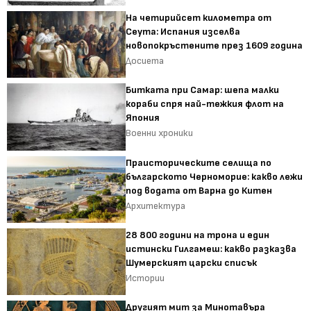
На четирийсет километра от
Сеута: Испания изселва
новопокръстените през 1609 година
Досиета
Битката при Самар: шепа малки
кораби спря най-тежкия флот на
Япония
Военни хроники
Праисторическите селища по
българското Черноморие: какво лежи
под водата от Варна до Китен
Архитектура
28 800 години на трона и един
истински Гилгамеш: какво разказва
Шумерският царски списък
Истории
Другият мит за Минотавъра