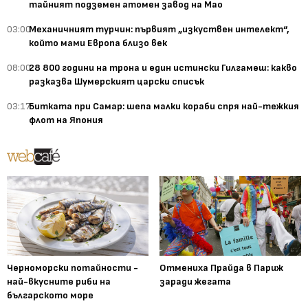
тайният подземен атомен завод на Мао
03:00
Механичният турчин: първият „изкуствен интелект“,
който мами Европа близо век
08:00
28 800 години на трона и един истински Гилгамеш: какво
разказва Шумерският царски списък
03:17
Битката при Самар: шепа малки кораби спря най-тежкия
флот на Япония
Черноморски потайности -
Отмениха Прайда в Париж
най-вкусните риби на
заради жегата
българското море