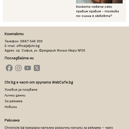
Колкото повече секс
правим правим - толкова
по-силна е любовта?
Контакти
Телефон: 0887 548 300
E-mail: office[at]chr.bg
Адрес: гр. София, ул. Фредерик Жолио Кюри №20
Последвайте ни
Chr.bg е част от групата WebCafe.bg
Условия за ползване
Лични данни
За реклама
Новини
Реклама
Chronicle.bg предлага напълно различни начини за реклама – чрез