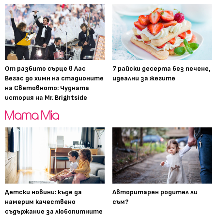
От разбито сърце в Лас
7 райски десерта без печене,
Вегас до химн на стадионите
идеални за жегите
на Световното: Чудната
история на Mr. Brightside
Детски новини: къде да
Авторитарен родител ли
намерим качествено
съм?
съдържание за любопитните