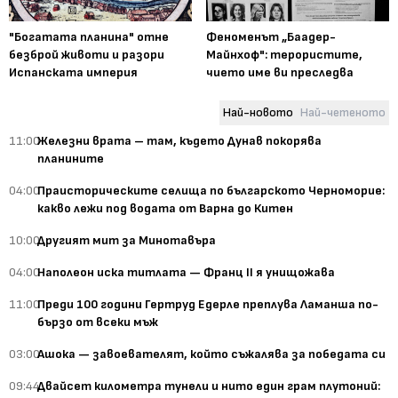
"Богатата планина" отне
Феноменът „Баадер-
безброй животи и разори
Майнхоф": терористите,
Испанската империя
чието име ви преследва
Най-новото
Най-четеното
11:00
Железни врата – там, където Дунав покорява
планините
04:00
Праисторическите селища по българското Черноморие:
какво лежи под водата от Варна до Китен
10:00
Другият мит за Минотавъра
04:00
Наполеон иска титлата — Франц II я унищожава
11:00
Преди 100 години Гертруд Едерле преплува Ламанша по-
бързо от всеки мъж
03:00
Ашока — завоевателят, който съжалява за победата си
09:44
Двайсет километра тунели и нито един грам плутоний: