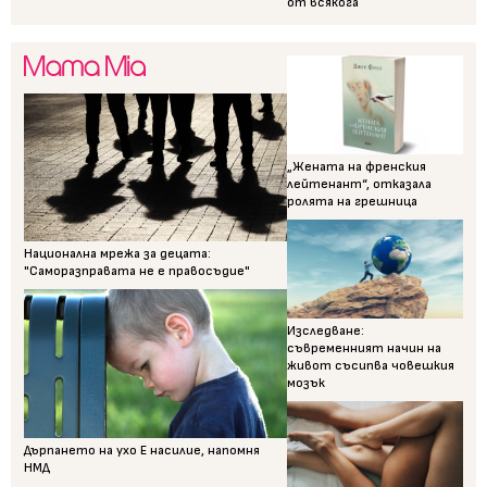
от всякога
„Жената на френския
лейтенант“, отказала
ролята на грешница
Национална мрежа за децата:
"Саморазправата не е правосъдие"
Изследване:
съвременният начин на
живот съсипва човешкия
мозък
Дърпането на ухо Е насилие, напомня
НМД