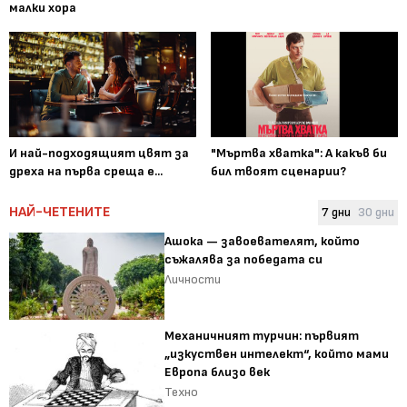
малки хора
И най-подходящият цвят за
"Мъртва хватка": А какъв би
дреха на първа среща е...
бил твоят сценарии?
НАЙ-ЧЕТЕНИТЕ
7 дни
30 дни
Ашока — завоевателят, който
съжалява за победата си
Личности
Механичният турчин: първият
„изкуствен интелект“, който мами
Европа близо век
Техно