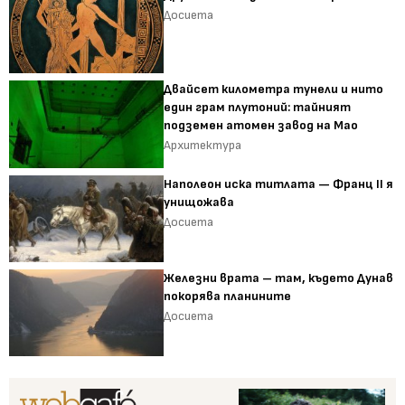
Досиета
Двайсет километра тунели и нито
един грам плутоний: тайният
подземен атомен завод на Мао
Архитектура
Наполеон иска титлата — Франц II я
унищожава
Досиета
Железни врата – там, където Дунав
покорява планините
Досиета