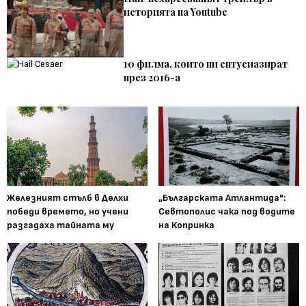
историята на Youtube
10 филма, които ни ентусиазират
през 2016-а
Железният стълб в Делхи
„Българската Атлантида":
победи времето, но учени
Севтополис чака под водите
разгадаха тайната му
на Копринка