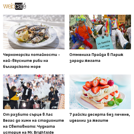
Черноморски потайности -
Отмениха Прайда в Париж
най-вкусните риби на
заради жегата
българското море
От разбито сърце в Лас
7 райски десерта без печене,
Вегас до химн на стадионите
идеални за жегите
на Световното: Чудната
история на Mr. Brightside