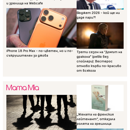
и зрелища на Webcafe
Бюджет 2026 - кой ще ни
даде пари?!
iPhone 18 Pro Max - по-цветен, но и по-
Трети сезон на “Домът на
съкрушителен за джоба
дракона” (ревю без
спойлери): Вестерос
отново кърви по-красиво
от всякога
„Жената на френския
лейтенант“, отказала
ролята на грешница