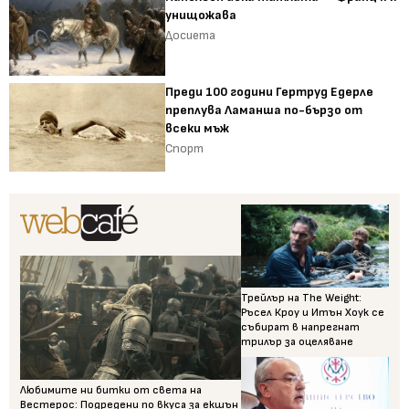
унищожава
Досиета
Преди 100 години Гертруд Едерле
преплува Ламанша по-бързо от
всеки мъж
Спорт
Трейлър на The Weight:
Ръсел Кроу и Итън Хоук се
събират в напрегнат
трилър за оцеляване
Любимите ни битки от света на
Вестерос: Подредени по вкуса за екшън