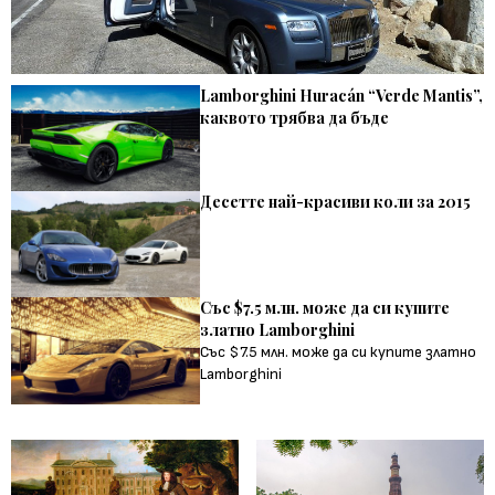
Lamborghini Huracán “Verde Mantis”,
каквото трябва да бъде
Десетте най-красиви коли за 2015
Със $7.5 млн. може да си купите
златно Lamborghini
Със $7.5 млн. може да си купите златно
Lamborghini