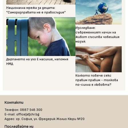
Национална мрежа за децата:
"Саморазправата не е правосъдие"
Изследване:
съвременният начин на
живот съсипва човешкия
мозък
Дърпането на ухо Е насилие, напомня
НМД
Колкото повече секс
правим правим - толкова
по-силна е любовта?
Контакти
Телефон: 0887 548 300
E-mail: office[at]chr.bg
Адрес: гр. София, ул. Фредерик Жолио Кюри №20
Последвайте ни