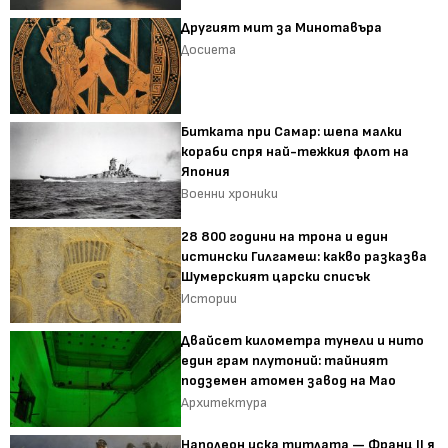
Другият мит за Минотавъра
Досиета
Битката при Самар: шепа малки
кораби спря най-тежкия флот на
Япония
Военни хроники
28 800 години на трона и един
истински Гилгамеш: какво разказва
Шумерският царски списък
Истории
Двайсет километра тунели и нито
един грам плутоний: тайният
подземен атомен завод на Мао
Архитектура
Наполеон иска титлата — Франц II я