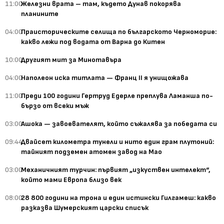
11:00
Железни врата – там, където Дунав покорява
планините
04:00
Праисторическите селища по българското Черноморие:
какво лежи под водата от Варна до Китен
10:00
Другият мит за Минотавъра
04:00
Наполеон иска титлата — Франц II я унищожава
11:00
Преди 100 години Гертруд Едерле преплува Ламанша по-
бързо от всеки мъж
03:00
Ашока — завоевателят, който съжалява за победата си
09:44
Двайсет километра тунели и нито един грам плутоний:
тайният подземен атомен завод на Мао
03:00
Механичният турчин: първият „изкуствен интелект“,
който мами Европа близо век
08:00
28 800 години на трона и един истински Гилгамеш: какво
разказва Шумерският царски списък