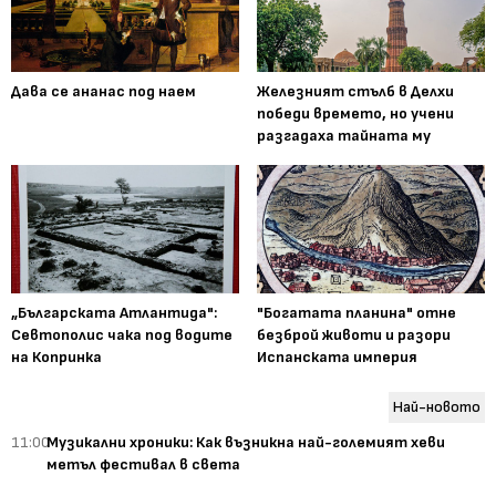
Дава се ананас под наем
Железният стълб в Делхи
победи времето, но учени
разгадаха тайната му
„Българската Атлантида":
"Богатата планина" отне
Севтополис чака под водите
безброй животи и разори
на Копринка
Испанската империя
Най-новото
11:00
Музикални хроники: Как възникна най-големият хеви
метъл фестивал в света