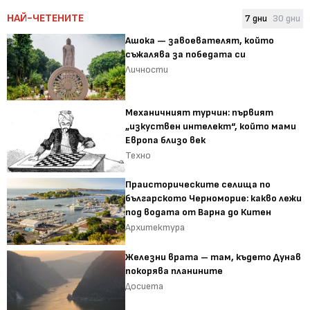
НАЙ-ЧЕТЕНИТЕ
7 дни
30 дни
Ашока — завоевателят, който
съжалява за победата си
Личности
Механичният турчин: първият
„изкуствен интелект“, който мами
Европа близо век
Техно
Праисторическите селища по
българското Черноморие: какво лежи
под водата от Варна до Китен
Архитектура
Железни врата – там, където Дунав
покорява планините
Досиета