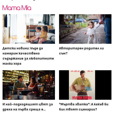
Детски новини: къде да
Авторитарен родител ли
намерим качествено
съм?
съдържание за любопитните
малки хора
И най-подходящият цвят за
"Мъртва хватка": А какъв би
дреха на първа среща е...
бил твоят сценарии?