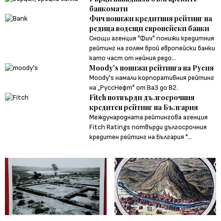
банкомати
Фич понижи кредитния рейтинг на
редица водещи европейски банки
Снощи агенция "Фич" понижи кредитния
рейтинг на голям брой европейски банки
като част от нейния редо...
Moody's понижи рейтинга на Русия
Moody's намали корпоративния рейтинг
на „РуссНефт" от Ba3 до B2.
Fitch потвърди дългосрочния
кредитен рейтинг на България
Международната рейтингова агенция
Fitch Ratings потвърди дългосрочния
кредитен рейтинг на България "...