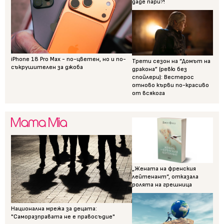
даде пари?!
iPhone 18 Pro Max - по-цветен, но и по-
Трети сезон на “Домът на
съкрушителен за джоба
дракона” (ревю без
спойлери): Вестерос
отново кърви по-красиво
от всякога
„Жената на френския
лейтенант“, отказала
ролята на грешница
Национална мрежа за децата:
"Саморазправата не е правосъдие"