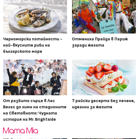
Черноморски потайности -
Отмениха Прайда в Париж
най-вкусните риби на
заради жегата
българското море
От разбито сърце в Лас
7 райски десерта без печене,
Вегас до химн на стадионите
идеални за жегите
на Световното: Чудната
история на Mr. Brightside