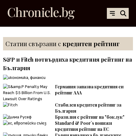
Статии свързани с
кредитен рейтинг
S&P и Fitch потвърдиха кредитния рейтинг на
България
Германия запазва кредитния си
рейтинг ААА
Стабилен кредитен рейтинг за
България
Бразилия с рейтинг на "боклук"
Standard & Poor`s понижи
кредитния рейтинг на ЕС
Гърци нападнаха българските