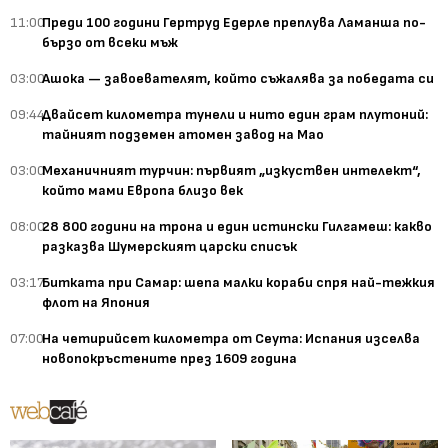
11:00
Преди 100 години Гертруд Едерле преплува Ламанша по-
бързо от всеки мъж
03:00
Ашока — завоевателят, който съжалява за победата си
09:44
Двайсет километра тунели и нито един грам плутоний:
тайният подземен атомен завод на Мао
03:00
Механичният турчин: първият „изкуствен интелект“,
който мами Европа близо век
08:00
28 800 години на трона и един истински Гилгамеш: какво
разказва Шумерският царски списък
03:17
Битката при Самар: шепа малки кораби спря най-тежкия
флот на Япония
07:00
На четирийсет километра от Сеута: Испания изселва
новопокръстените през 1609 година