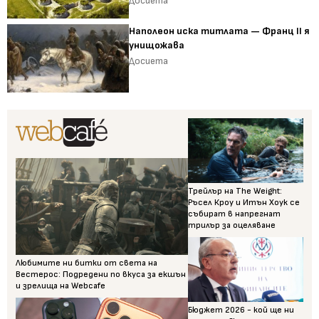
Досиета
Наполеон иска титлата — Франц II я
унищожава
Досиета
Трейлър на The Weight:
Ръсел Кроу и Итън Хоук се
събират в напрегнат
трилър за оцеляване
Любимите ни битки от света на
Вестерос: Подредени по вкуса за екшън
и зрелища на Webcafe
Бюджет 2026 - кой ще ни