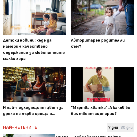
Детски новини: къде да
Авторитарен родител ли
намерим качествено
съм?
съдържание за любопитните
малки хора
И най-подходящият цвят за
"Мъртва хватка": А какъв би
дреха на първа среща е...
бил твоят сценарии?
НАЙ-ЧЕТЕНИТЕ
7 дни
30 дни