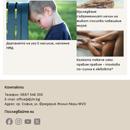
Изследване:
съвременният начин на
живот съсипва човешкия
мозък
Дърпането на ухо Е насилие, напомня
НМД
Колкото повече секс
правим правим - толкова
по-силна е любовта?
Контакти
Телефон: 0887 548 300
E-mail: office[at]chr.bg
Адрес: гр. София, ул. Фредерик Жолио Кюри №20
Последвайте ни