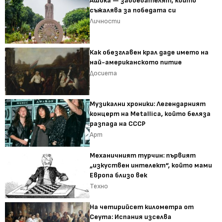
Ашока — завоевателят, който
съжалява за победата си
Личности
Как обезглавен крал даде името на
най-американското питие
Досиета
Музикални хроники: Легендарният
концерт на Metallica, който беляза
разпада на СССР
Арт
Механичният турчин: първият
„изкуствен интелект“, който мами
Европа близо век
Техно
На четирийсет километра от
Сеута: Испания изселва