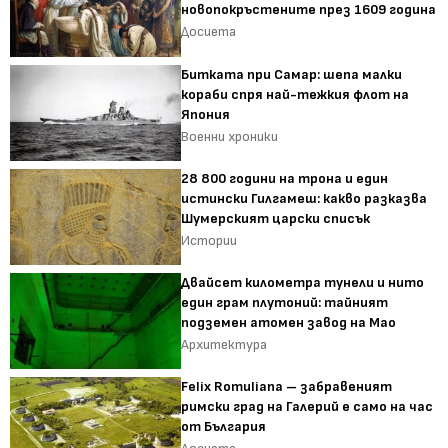
новопокръстените през 1609 година
Досиета
Битката при Самар: шепа малки
кораби спря най-тежкия флот на
Япония
Военни хроники
28 800 години на трона и един
истински Гилгамеш: какво разказва
Шумерският царски списък
Истории
Двайсет километра тунели и нито
един грам плутоний: тайният
подземен атомен завод на Мао
Архитектура
Felix Romuliana – забравеният
римски град на Галерий е само на час
от България