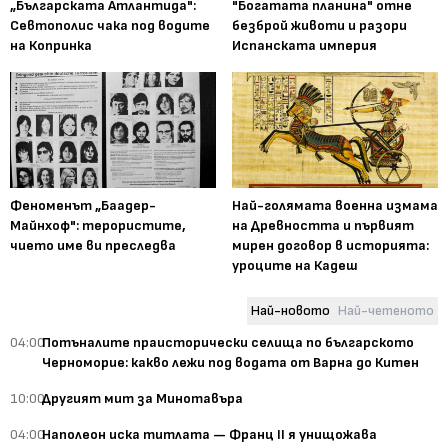
„Българската Атлантида":
"Богатата планина" отне
Севтополис чака под водите
безброй животи и разори
на Копринка
Испанската империя
Феноменът „Баадер-
Най-голямата военна измама
Майнхоф": терористите,
на Древността и първият
чието име ви преследва
мирен договор в историята:
уроците на Кадеш
Най-новото
Най-четеното
04:00
Потъналите праисторически селища по българското
Черноморие: какво лежи под водата от Варна до Китен
10:00
Другият мит за Минотавъра
04:00
Наполеон иска титлата — Франц II я унищожава