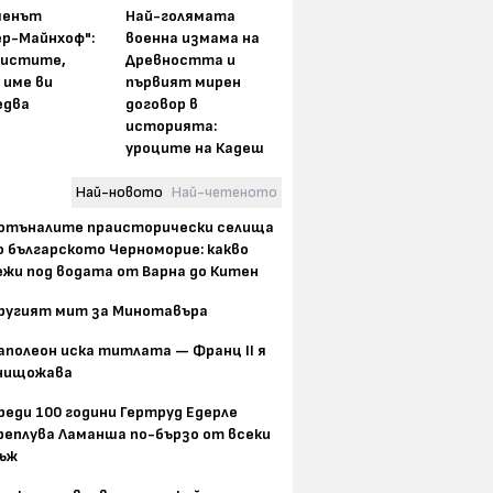
менът
Най-голямата
ер-Майнхоф":
военна измама на
истите,
Древността и
 име ви
първият мирен
едва
договор в
историята:
уроците на Кадеш
Най-новото
Най-четеното
отъналите праисторически селища
о българското Черноморие: какво
ежи под водата от Варна до Китен
ругият мит за Минотавъра
аполеон иска титлата — Франц II я
нищожава
реди 100 години Гертруд Едерле
реплува Ламанша по-бързо от всеки
ъж