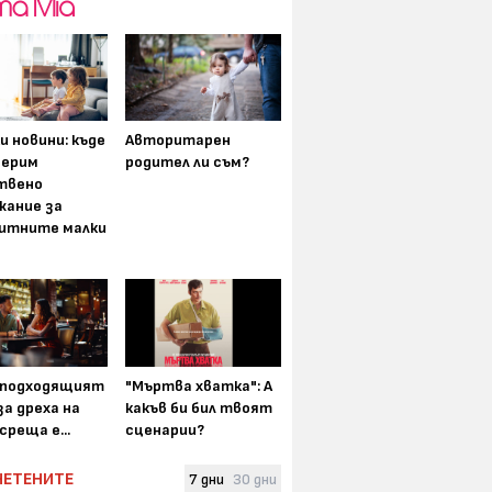
и новини: къде
Авторитарен
мерим
родител ли съм?
твено
жание за
итните малки
-подходящият
"Мъртва хватка": А
а дреха на
какъв би бил твоят
среща е...
сценарии?
ЧЕТЕНИТЕ
7 дни
30 дни