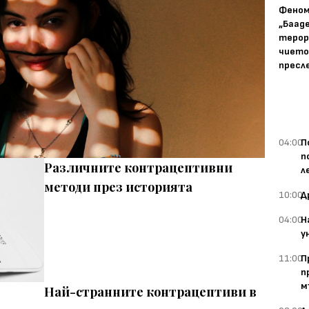
Фено
„Баад
терор
чието
пресл
04:00
П
п
Различните контрацептивни
л
методи през историята
10:00
Д
04:00
Н
у
11:00
П
п
м
Най-странните контрацептиви в