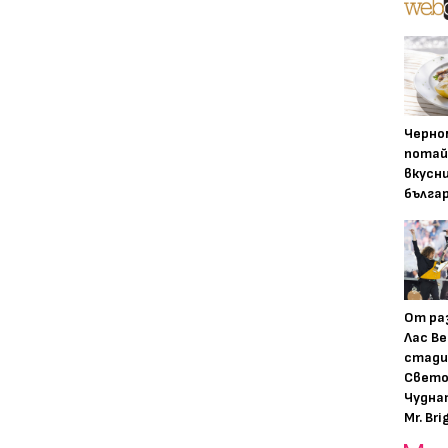
Черно
потай
вкусн
бълга
От ра
Лас Ве
стади
Свето
Чудна
Mr. Bri