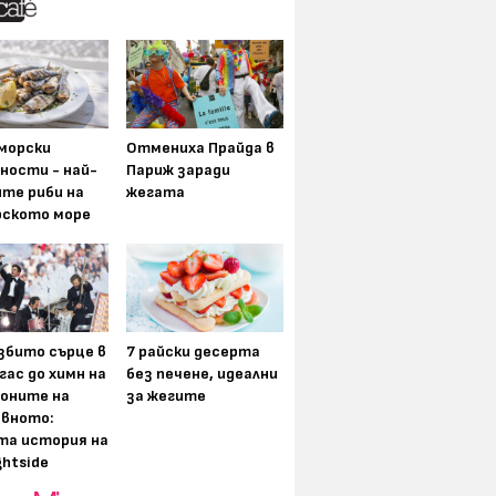
морски
Отмениха Прайда в
ности - най-
Париж заради
ите риби на
жегата
рското море
збито сърце в
7 райски десерта
гас до химн на
без печене, идеални
оните на
за жегите
вното:
та история на
ghtside