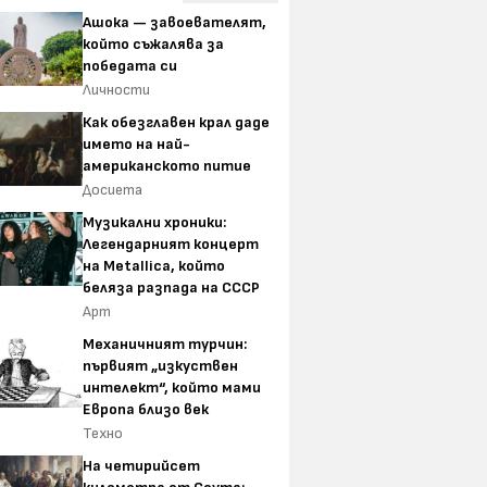
Ашока — завоевателят,
който съжалява за
победата си
Личности
Как обезглавен крал даде
името на най-
американското питие
Досиета
Музикални хроники:
Легендарният концерт
на Metallica, който
беляза разпада на СССР
Арт
Механичният турчин:
първият „изкуствен
интелект“, който мами
Европа близо век
Техно
На четирийсет