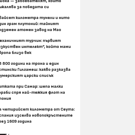
шока — завоевателят, който
ъжалява за победата си
вайсет километра тунели и нито
дин грам плутоний: тайният
одземен атомен завод на Мао
еханичният турчин: първият
изкуствен интелект“, който мами
вропа близо век
8 800 години на трона и един
стински Гилгамеш: какво разказва
умерският царски списък
итката при Самар: шепа малки
ораби спря най-тежкия флот на
пония
а четирийсет километра от Сеута:
спания изселва новопокръстените
рез 1609 година