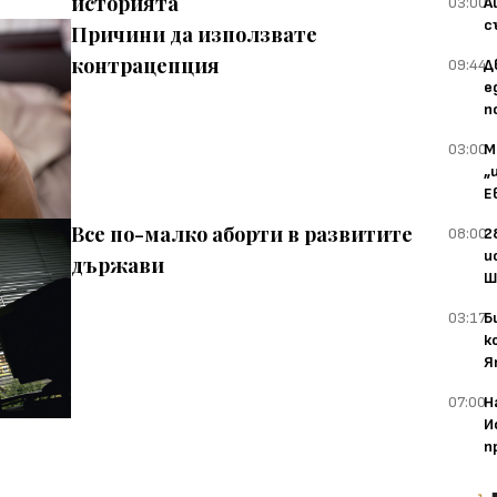
историята
03:00
А
с
Причини да използвате
контрацепция
09:44
Д
е
п
03:00
М
„
Е
Все по-малко аборти в развитите
08:00
2
и
държави
Ш
03:17
Б
к
Я
07:00
Н
И
п