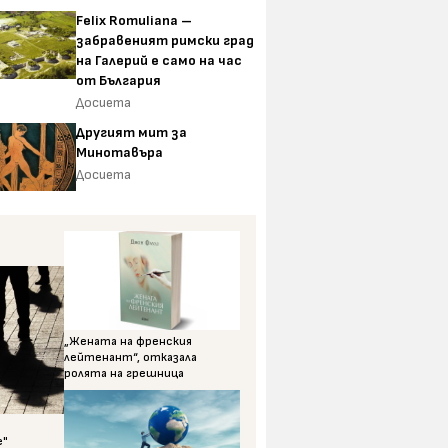
Felix Romuliana –
забравеният римски град
на Галерий е само на час
от България
Досиета
Другият мит за
Минотавъра
Досиета
„Жената на френския
лейтенант“, отказала
ролята на грешница
е"