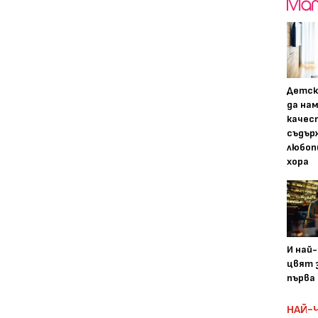
Детск
да на
качес
съдър
любоп
хора
И най
цвят з
първа 
НАЙ-