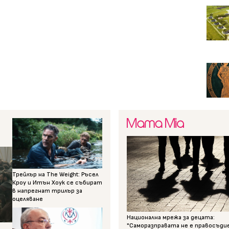
Трейлър на The Weight: Ръсел
Кроу и Итън Хоук се събират
в напрегнат трилър за
оцеляване
Национална мрежа за децата:
"Саморазправата не е правосъди