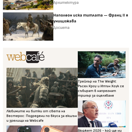
Архитектура
Наполеон иска титлата — Франц II я
унищожава
Досиета
Трейлър на The Weight:
Ръсел Кроу и Итън Хоук се
събират в напрегнат
трилър за оцеляване
Любимите ни битки от света на
Вестерос: Подредени по вкуса за екшън
и зрелища на Webcafe
Бюджет 2026 - кой ще ни