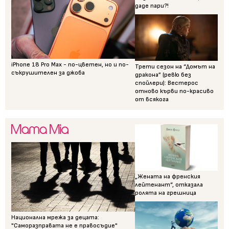
даде пари?!
iPhone 18 Pro Max - по-цветен, но и по-
Трети сезон на “Домът на
съкрушителен за джоба
дракона” (ревю без
спойлери): Вестерос
отново кърви по-красиво
от всякога
„Жената на френския
лейтенант“, отказала
ролята на грешница
Национална мрежа за децата:
"Саморазправата не е правосъдие"