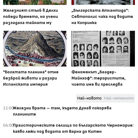
Железният стълб в Делхи
„Българската Атлантида":
победи времето, но учени
Севтополис чака под водите
разгадаха тайната му
на Копринка
"Богатата планина" отне
Феноменът „Баадер-
безброй животи и разори
Майнхоф": терористите,
Испанската империя
чието име ви преследва
Най-новото
Най-четеното
11:00
Железни врата – там, където Дунав покорява
планините
04:00
Праисторическите селища по българското Черноморие:
какво лежи под водата от Варна до Китен