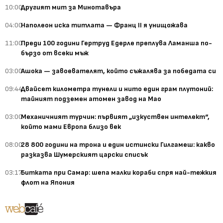
10:00
Другият мит за Минотавъра
04:00
Наполеон иска титлата — Франц II я унищожава
11:00
Преди 100 години Гертруд Едерле преплува Ламанша по-
бързо от всеки мъж
03:00
Ашока — завоевателят, който съжалява за победата си
09:44
Двайсет километра тунели и нито един грам плутоний:
тайният подземен атомен завод на Мао
03:00
Механичният турчин: първият „изкуствен интелект“,
който мами Европа близо век
08:00
28 800 години на трона и един истински Гилгамеш: какво
разказва Шумерският царски списък
03:17
Битката при Самар: шепа малки кораби спря най-тежкия
флот на Япония