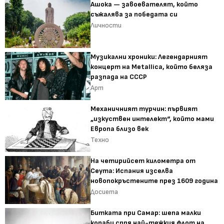
Ашока — завоевателят, който
съжалява за победата си
Личности
Музикални хроники: Легендарният
концерт на Metallica, който беляза
разпада на СССР
Арт
Механичният турчин: първият
„изкуствен интелект“, който мами
Европа близо век
Техно
На четирийсет километра от
Сеута: Испания изселва
новопокръстените през 1609 година
Досиета
Битката при Самар: шепа малки
кораби спря най-тежкия флот на