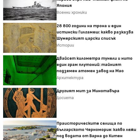
Япония
Военни хроники
28 800 години на трона и един
истински Гилгамеш: какво разказва
Шумерският царски списък
Истории
Двайсет километра тунели и нито
един грам плутоний: тайният
подземен атомен завод на Мао
Архитектура
Другият мит за Минотавъра
Досиета
Праисторическите селища по
българското Черноморие: какво лежи
под водата от Варна до Китен