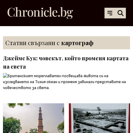
Статии свързани с
картограф
Джеймс Кук: човекът, който променя картата
на света