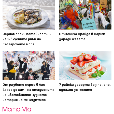
Черноморски потайности -
Отмениха Прайда в Париж
най-вкусните риби на
заради жегата
българското море
От разбито сърце в Лас
7 райски десерта без печене,
Вегас до химн на стадионите
идеални за жегите
на Световното: Чудната
история на Mr. Brightside