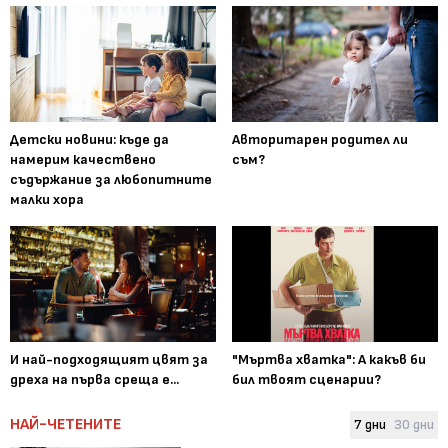
Детски новини: къде да
Авторитарен родител ли
намерим качествено
съм?
съдържание за любопитните
малки хора
И най-подходящият цвят за
"Мъртва хватка": А какъв би
дреха на първа среща е...
бил твоят сценарии?
НАЙ-ЧЕТЕНИТЕ
7 дни
30 дни