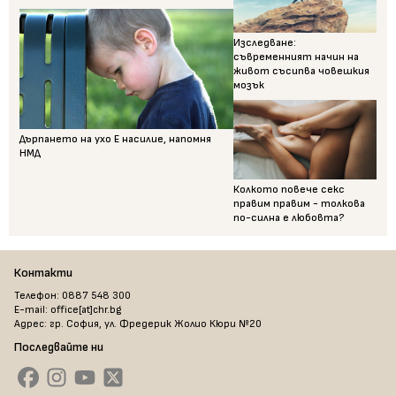
Изследване:
съвременният начин на
живот съсипва човешкия
мозък
Дърпането на ухо Е насилие, напомня
НМД
Колкото повече секс
правим правим - толкова
по-силна е любовта?
Контакти
Телефон: 0887 548 300
E-mail: office[at]chr.bg
Адрес: гр. София, ул. Фредерик Жолио Кюри №20
Последвайте ни