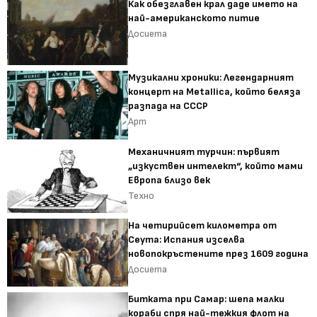
Как обезглавен крал даде името на
най-американското питие
Досиета
Музикални хроники: Легендарният
концерт на Metallica, който беляза
разпада на СССР
Арт
Механичният турчин: първият
„изкуствен интелект“, който мами
Европа близо век
Техно
На четирийсет километра от
Сеута: Испания изселва
новопокръстените през 1609 година
Досиета
Битката при Самар: шепа малки
кораби спря най-тежкия флот на