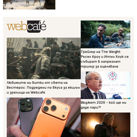
Трейлър на The Weight:
Ръсел Кроу и Итън Хоук се
събират в напрегнат
трилър за оцеляване
Любимите ни битки от света на
Вестерос: Подредени по вкуса за екшън
и зрелища на Webcafe
Бюджет 2026 - кой ще ни
даде пари?!