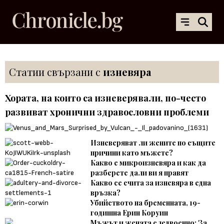
Статии свързани с
изневяра
Хората, на които са изневерявали, по-често
развиват хронични здравословни проблеми
Изневеряват ли жените по същите
причини като мъжете?
Какво е микроизневяра и как да
разберете дали ви я правят
Какво се счита за изневяра в една
връзка?
Убийството на бременната, 19-
годишна Ерин Коруин
Мъжът и жената следвоенно: За