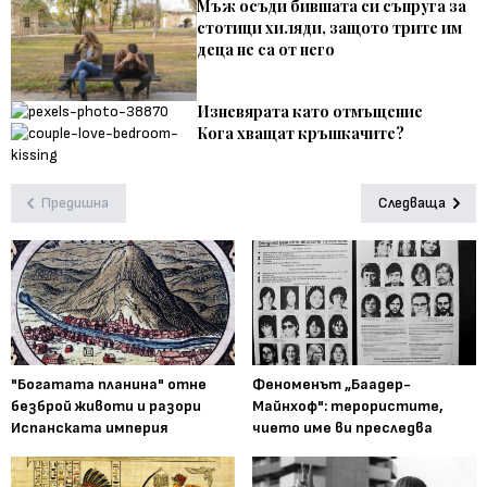
Мъж осъди бившата си съпруга за
стотици хиляди, защото трите им
деца не са от него
Изневярата като отмъщение
Кога хващат кръшкачите?
Предишна
Следваща
"Богатата планина" отне
Феноменът „Баадер-
безброй животи и разори
Майнхоф": терористите,
Испанската империя
чието име ви преследва