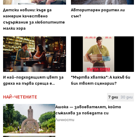
Детски новини: къде да
Авторитарен родител ли
намерим качествено
съм?
съдържание за любопитните
малки хора
И най-подходящият цвят за
"Мъртва хватка": А какъв би
дреха на първа среща е...
бил твоят сценарии?
НАЙ-ЧЕТЕНИТЕ
7 дни
30 дни
Ашока — завоевателят, който
съжалява за победата си
Личности