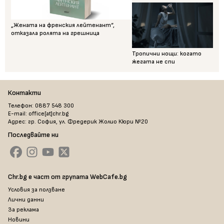
„Жената на френския лейтенант“,
отказала ролята на грешница
Тропични нощи: когато
жегата не спи
Контакти
Телефон: 0887 548 300
E-mail: office[at]chr.bg
Адрес: гр. София, ул. Фредерик Жолио Кюри №20
Последвайте ни
Chr.bg е част от групата WebCafe.bg
Условия за ползване
Лични данни
За реклама
Новини