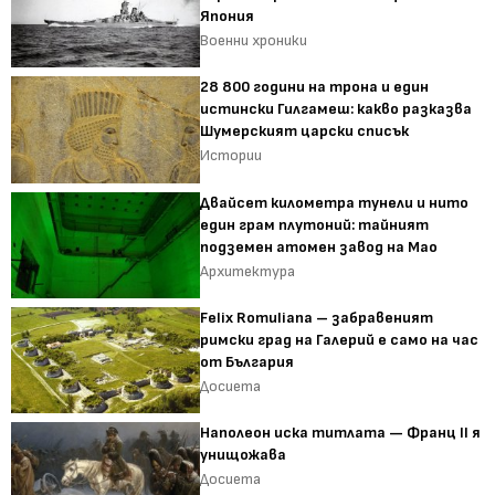
Япония
Военни хроники
28 800 години на трона и един
истински Гилгамеш: какво разказва
Шумерският царски списък
Истории
Двайсет километра тунели и нито
един грам плутоний: тайният
подземен атомен завод на Мао
Архитектура
Felix Romuliana – забравеният
римски град на Галерий е само на час
от България
Досиета
Наполеон иска титлата — Франц II я
унищожава
Досиета