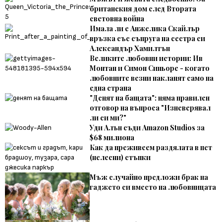
британския дом след Втората
световна война
Имала ли е Анжелика Скайлър
връзка със съпруга на сестра си
Александър Хамилтън
Великите любовни истории: Ив
Монтан и Симон Синьоре - когато
любовните везни накланят само на
една страна
"Денят на бащата": няма правилен
отговор на въпроса "Изневерявал
ли си ми?"
Уди Алън съди Amazon Studios за
$68 милиона
Как да преживеем раздялата в пет
(нелесни) стъпки
Мъж случайно предложи брак на
гаджето си вместо на любовницата