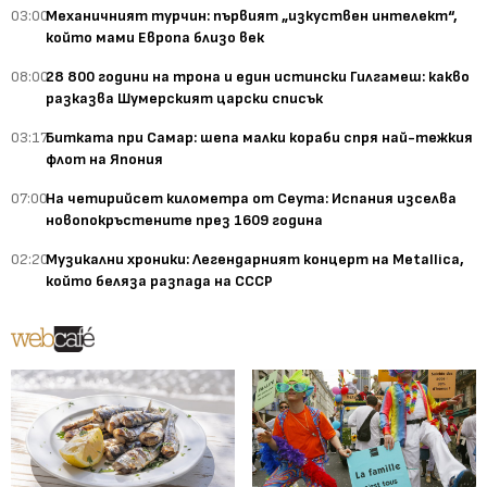
03:00
Механичният турчин: първият „изкуствен интелект“,
който мами Европа близо век
08:00
28 800 години на трона и един истински Гилгамеш: какво
разказва Шумерският царски списък
03:17
Битката при Самар: шепа малки кораби спря най-тежкия
флот на Япония
07:00
На четирийсет километра от Сеута: Испания изселва
новопокръстените през 1609 година
02:20
Музикални хроники: Легендарният концерт на Metallica,
който беляза разпада на СССР