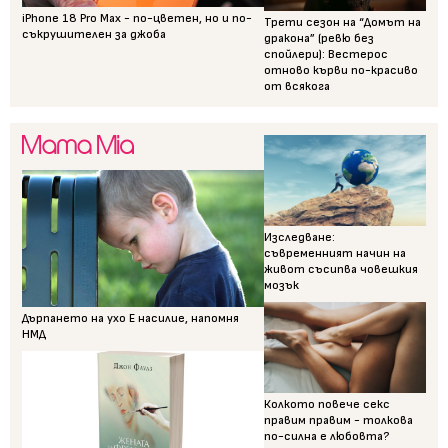
iPhone 18 Pro Max - по-цветен, но и по-
Трети сезон на “Домът на
съкрушителен за джоба
дракона” (ревю без
спойлери): Вестерос
отново кърви по-красиво
от всякога
Изследване:
съвременният начин на
живот съсипва човешкия
мозък
Дърпането на ухо Е насилие, напомня
НМД
Колкото повече секс
правим правим - толкова
по-силна е любовта?