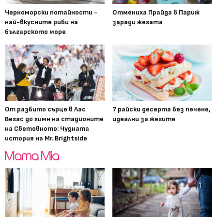
Черноморски потайности -
Отмениха Прайда в Париж
най-вкусните риби на
заради жегата
българското море
От разбито сърце в Лас
7 райски десерта без печене,
Вегас до химн на стадионите
идеални за жегите
на Световното: Чудната
история на Mr. Brightside