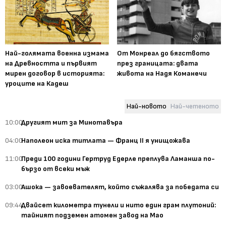
Най-голямата военна измама
От Монреал до бягството
на Древността и първият
през границата: двата
мирен договор в историята:
живота на Надя Команечи
уроците на Кадеш
Най-новото
Най-четеното
10:00
Другият мит за Минотавъра
04:00
Наполеон иска титлата — Франц II я унищожава
11:00
Преди 100 години Гертруд Едерле преплува Ламанша по-
бързо от всеки мъж
03:00
Ашока — завоевателят, който съжалява за победата си
09:44
Двайсет километра тунели и нито един грам плутоний:
тайният подземен атомен завод на Мао