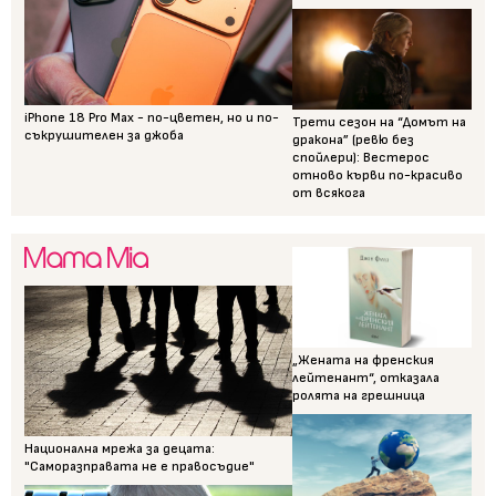
iPhone 18 Pro Max - по-цветен, но и по-
Трети сезон на “Домът на
съкрушителен за джоба
дракона” (ревю без
спойлери): Вестерос
отново кърви по-красиво
от всякога
„Жената на френския
лейтенант“, отказала
ролята на грешница
Национална мрежа за децата:
"Саморазправата не е правосъдие"