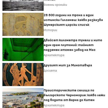
Военни хроники
28 800 години на трона и един
истински Гилгамеш: какво разказва
Шумерският царски списък
Истории
Двайсет километра тунели и нито
един грам плутоний: тайният
подземен атомен завод на Мао
Архитектура
Другият мит за Минотавъра
Досиета
Праисторическите селища по
българското Черноморие: какво лежи
под водата от Варна до Китен
Архитектура