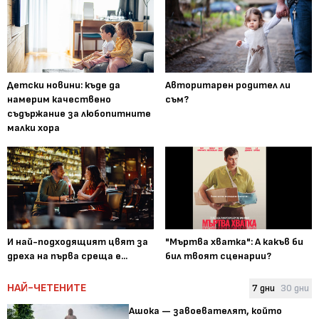
Детски новини: къде да
Авторитарен родител ли
намерим качествено
съм?
съдържание за любопитните
малки хора
И най-подходящият цвят за
"Мъртва хватка": А какъв би
дреха на първа среща е...
бил твоят сценарии?
НАЙ-ЧЕТЕНИТЕ
7 дни
30 дни
Ашока — завоевателят, който