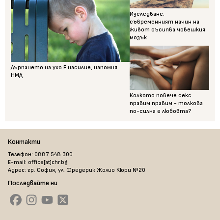
Изследване:
съвременният начин на
живот съсипва човешкия
мозък
Дърпането на ухо Е насилие, напомня
НМД
Колкото повече секс
правим правим - толкова
по-силна е любовта?
Контакти
Телефон: 0887 548 300
E-mail: office[at]chr.bg
Адрес: гр. София, ул. Фредерик Жолио Кюри №20
Последвайте ни