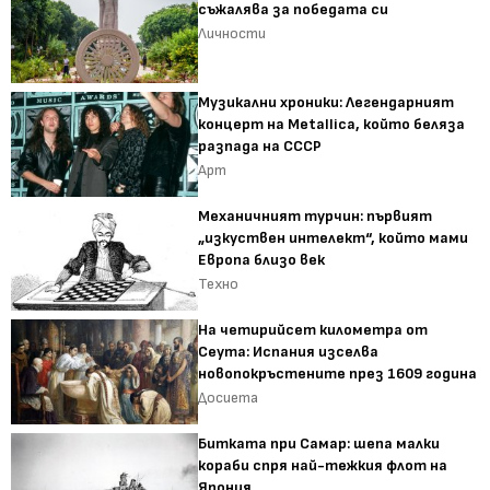
съжалява за победата си
Личности
Музикални хроники: Легендарният
концерт на Metallica, който беляза
разпада на СССР
Арт
Механичният турчин: първият
„изкуствен интелект“, който мами
Европа близо век
Техно
На четирийсет километра от
Сеута: Испания изселва
новопокръстените през 1609 година
Досиета
Битката при Самар: шепа малки
кораби спря най-тежкия флот на
Япония