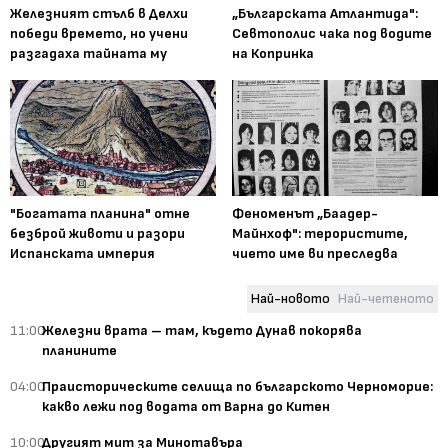
Железният стълб в Делхи
„Българската Атлантида":
победи времето, но учени
Севтополис чака под водите
разгадаха тайната му
на Копринка
"Богатата планина" отне
Феноменът „Баадер-
безброй животи и разори
Майнхоф": терористите,
Испанската империя
чието име ви преследва
Най-новото
Най-четеното
11:00
Железни врата – там, където Дунав покорява
планините
04:00
Праисторическите селища по българското Черноморие:
какво лежи под водата от Варна до Китен
10:00
Другият мит за Минотавъра