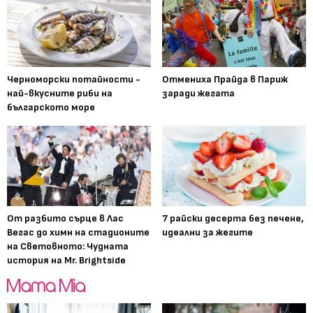
Черноморски потайности -
Отмениха Прайда в Париж
най-вкусните риби на
заради жегата
българското море
От разбито сърце в Лас
7 райски десерта без печене,
Вегас до химн на стадионите
идеални за жегите
на Световното: Чудната
история на Mr. Brightside