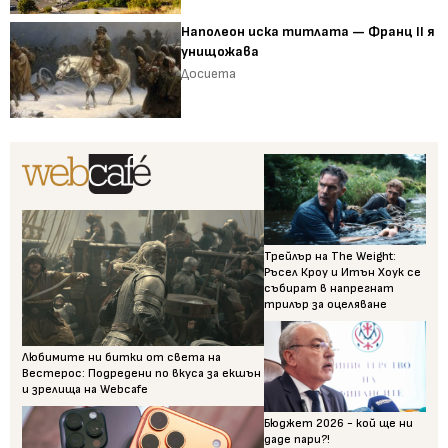
Наполеон иска титлата — Франц II я
унищожава
Досиета
Трейлър на The Weight:
Ръсел Кроу и Итън Хоук се
събират в напрегнат
трилър за оцеляване
Любимите ни битки от света на
Вестерос: Подредени по вкуса за екшън
и зрелища на Webcafe
Бюджет 2026 - кой ще ни
даде пари?!