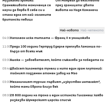
Музикални хроники:
От Монреал до бягството
Срамежливото момиченце се
през границата: двата
научи да вярва в себе си и
живота на Надя Команечи
стана една от най-големите
британски певици
Най-новото
Най-четеното
04:00
Наполеон иска титлата — Франц II я унищожава
11:00
Преди 100 години Гертруд Едерле преплува Ламанша по-
бързо от всеки мъж
03:00
Ашока — завоевателят, който съжалява за победата си
09:44
Двайсет километра тунели и нито един грам плутоний:
тайният подземен атомен завод на Мао
03:00
Механичният турчин: първият „изкуствен интелект“,
който мами Европа близо век
08:00
28 800 години на трона и един истински Гилгамеш: какво
разказва Шумерският царски списък