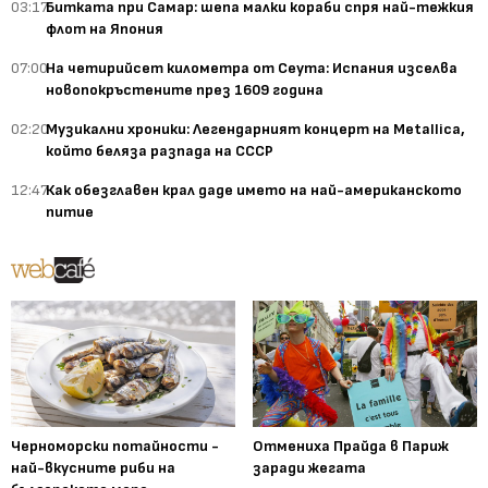
03:17
Битката при Самар: шепа малки кораби спря най-тежкия
флот на Япония
07:00
На четирийсет километра от Сеута: Испания изселва
новопокръстените през 1609 година
02:20
Музикални хроники: Легендарният концерт на Metallica,
който беляза разпада на СССР
12:47
Как обезглавен крал даде името на най-американското
питие
Черноморски потайности -
Отмениха Прайда в Париж
най-вкусните риби на
заради жегата