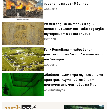
гасенето на огън в бизнес
Досиета
28 800 години на трона и един
истински Гилгамеш: какво разказва
Шумерският царски списък
Истории
Felix Romuliana – забравеният
римски град на Галерий е само на час
от България
Досиета
Двайсет километра тунели и нито
един грам плутоний: тайният
подземен атомен завод на Мао
Архитектура