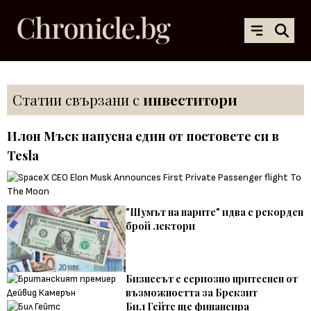
Статии свързани с
инвеститори
Илон Мъск напусна един от постовете си в
Tesla
"Шумът на парите" идва с рекорден
брой лектори
Бизнесът е сериозно притеснен от
възможността за Брекзит
Бил Гейтс ще финансира