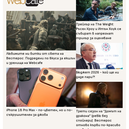
Трейлър на The Weight:
Ръсел Кроу и Итън Хоук се
събират в напрегнат
трилър за оцеляване
Любимите ни битки от света на
Вестерос: Подредени по вкуса за екшън
и зрелища на Webcafe
Бюджет 2026 - кой ще ни
даде пари?!
iPhone 18 Pro Max - по-цветен, но и по-
Трети сезон на “Домът на
съкрушителен за джоба
дракона” (ревю без
спойлери): Вестерос
отново кърви по-красиво