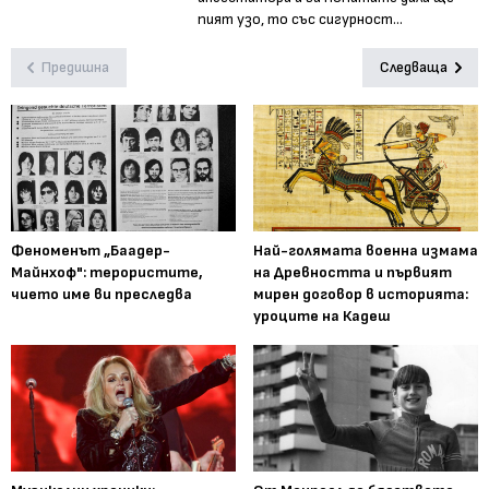
пият узо, то със сигурност...
Предишна
Следваща
Феноменът „Баадер-
Най-голямата военна измама
Майнхоф": терористите,
на Древността и първият
чието име ви преследва
мирен договор в историята:
уроците на Кадеш