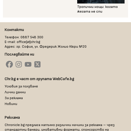
Тропични нощи: когато
жегата не спи
Контакти
Телефон: 0887 548 300
E-mail: office[at]chr.bg
Адрес: гр. София, ул. Фредерик Жолио Кюри №20
Последвайте ни
Chr.bg е част от групата WebCafe.bg
Условия за ползване
Лични данни
За реклама
Новини
Реклама
Chronicle.bg предлага напълно различни начини за реклама – чрез
стандартни банери, иновативни формати, спонсорство на