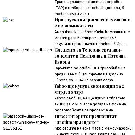
Транс-адриатическият газопровод
(TAP) е отворен за нови акционери, в
това число и Иран.
Иран пуска американски компании
в икономиката си
Американски и европейски компании ще
могат да инвестират капитал в
различни промишлени проекти в Ира...
Сделката за Телерик сред най-
големите в Централна и Източна
Европа
Сделките по сливания и придобивания
през 2014 г. в Централна и Източна
Европа са 1304. България оста...
Yahoo ще купува свои акции за 2
млрд. долара
Yahoo съобщи, че ще изкупи обратно
акции за 2 милиарда долара на фона на
подготовката за продажба на...
Инвеститорите предпочитат
“двойно ирландско”
Ако седите на една маса с международни
инвеститори и ги попитате дали ще