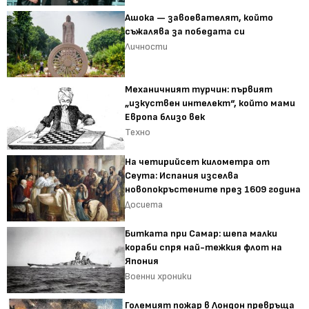
Ашока — завоевателят, който
съжалява за победата си
Личности
Механичният турчин: първият
„изкуствен интелект“, който мами
Европа близо век
Техно
На четирийсет километра от
Сеута: Испания изселва
новопокръстените през 1609 година
Досиета
Битката при Самар: шепа малки
кораби спря най-тежкия флот на
Япония
Военни хроники
Големият пожар в Лондон превръща