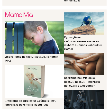
от всякога
Изследване:
съвременният начин на
живот съсипва човешкия
мозък
Дърпането на ухо Е насилие, напомня
НМД
Колкото повече секс
правим правим - толкова
по-силна е любовта?
„Жената на френския лейтенант“,
отказала ролята на грешница