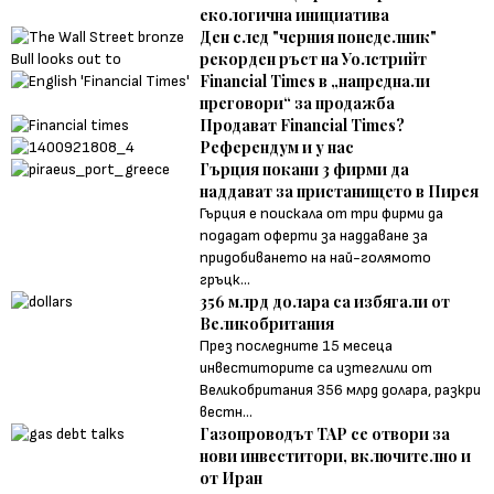
екологична инициатива
Ден след "черния понеделник"
рекорден ръст на Уолстрийт
Financial Times в „напреднали
преговори“ за продажба
Продават Financial Times?
Референдум и у нас
Гърция покани 3 фирми да
наддават за пристанището в Пирея
Гърция е поискала от три фирми да
подадат оферти за наддаване за
придобиването на най-голямото
гръцк...
356 млрд долара са избягали от
Великобритания
През последните 15 месеца
инвеститорите са изтеглили от
Великобритания 356 млрд долара, разкри
вестн...
Газопроводът TAP се отвори за
нови инвеститори, включително и
от Иран