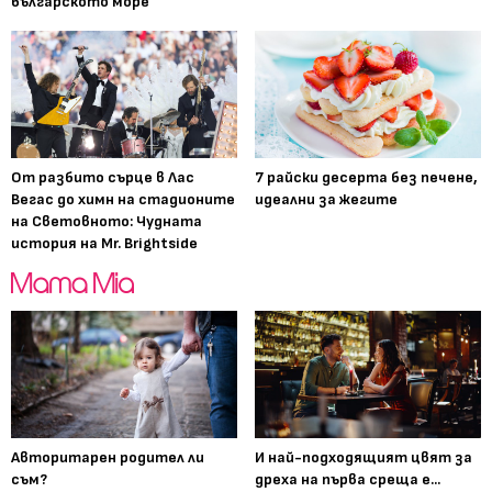
българското море
От разбито сърце в Лас
7 райски десерта без печене,
Вегас до химн на стадионите
идеални за жегите
на Световното: Чудната
история на Mr. Brightside
Авторитарен родител ли
И най-подходящият цвят за
съм?
дреха на първа среща е...