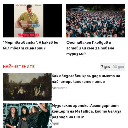
"Мъртва хватка": А какъв би
Фестивален Пловдив и
бил твоят сценарии?
готови ли сме за повече
туризъм?
НАЙ-ЧЕТЕНИТЕ
7 дни
30 дни
Как обезглавен крал даде името на
най-американското питие
Досиета
Музикални хроники: Легендарният
концерт на Metallica, който беляза
разпада на СССР
Арт