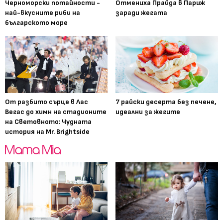
Черноморски потайности -
Отмениха Прайда в Париж
най-вкусните риби на
заради жегата
българското море
От разбито сърце в Лас
7 райски десерта без печене,
Вегас до химн на стадионите
идеални за жегите
на Световното: Чудната
история на Mr. Brightside