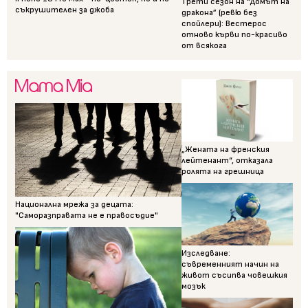
Трети сезон на “Домът на
съкрушителен за джоба
дракона” (ревю без
спойлери): Вестерос
отново кърви по-красиво
от всякога
„Жената на френския
лейтенант“, отказала
ролята на грешница
Национална мрежа за децата:
"Саморазправата не е правосъдие"
Изследване:
съвременният начин на
живот съсипва човешкия
мозък