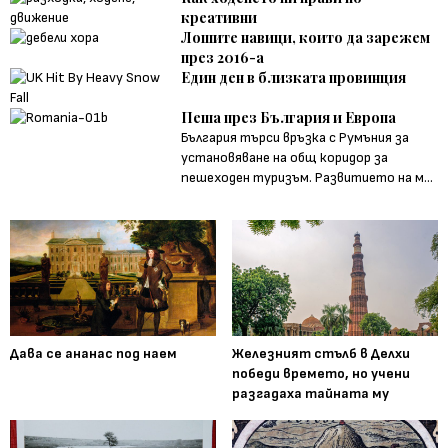
креативни
Лошите навици, които да зарежем
през 2016-а
Един ден в близката провинция
Пешa през България и Европа
България търси връзка с Румъния за
установяване на общ коридор за
пешеходен туризъм. Развитието на м...
Дава се ананас под наем
Железният стълб в Делхи
победи времето, но учени
разгадаха тайната му