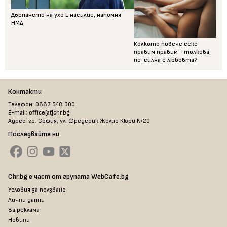
Дърпането на ухо Е насилие, напомня
НМД
Колкото повече секс
правим правим - толкова
по-силна е любовта?
Контакти
Телефон: 0887 548 300
E-mail: office[at]chr.bg
Адрес: гр. София, ул. Фредерик Жолио Кюри №20
Последвайте ни
Chr.bg е част от групата WebCafe.bg
Условия за ползване
Лични данни
За реклама
Новини