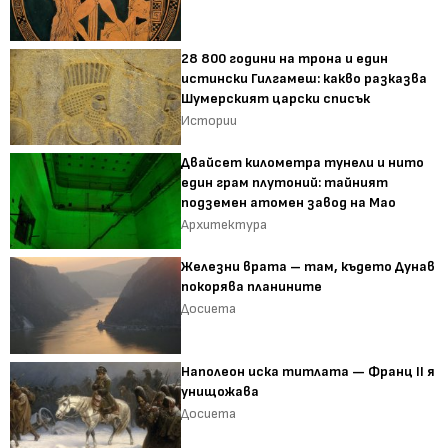
28 800 години на трона и един
истински Гилгамеш: какво разказва
Шумерският царски списък
Истории
Двайсет километра тунели и нито
един грам плутоний: тайният
подземен атомен завод на Мао
Архитектура
Железни врата – там, където Дунав
покорява планините
Досиета
Наполеон иска титлата — Франц II я
унищожава
Досиета