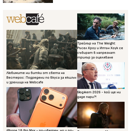
Трейлър на The Weight:
Ръсел Кроу и Итън Хоук се
събират в напрегнат
трилър за оцеляване
Любимите ни битки от света на
Вестерос: Подредени по вкуса за екшън
и зрелища на Webcafe
Бюджет 2026 - кой ще ни
даде пари?!
iPhone 18 Pro Max - по-цветен, но и по-