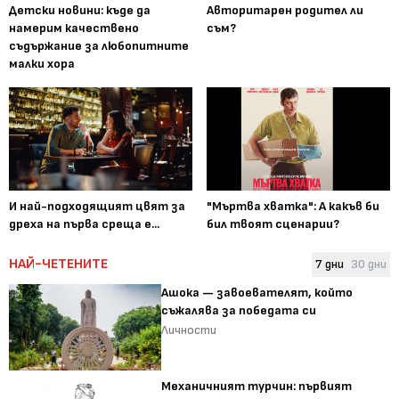
Детски новини: къде да
Авторитарен родител ли
намерим качествено
съм?
съдържание за любопитните
малки хора
И най-подходящият цвят за
"Мъртва хватка": А какъв би
дреха на първа среща е...
бил твоят сценарии?
НАЙ-ЧЕТЕНИТЕ
7 дни
30 дни
Ашока — завоевателят, който
съжалява за победата си
Личности
Механичният турчин: първият