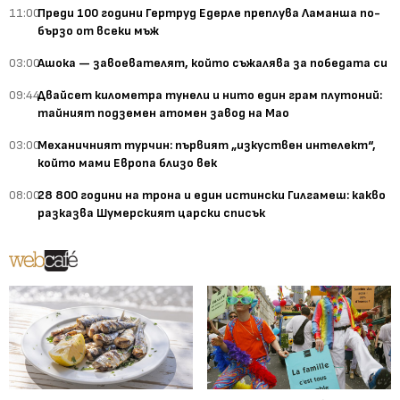
11:00
Преди 100 години Гертруд Едерле преплува Ламанша по-
бързо от всеки мъж
03:00
Ашока — завоевателят, който съжалява за победата си
09:44
Двайсет километра тунели и нито един грам плутоний:
тайният подземен атомен завод на Мао
03:00
Механичният турчин: първият „изкуствен интелект“,
който мами Европа близо век
08:00
28 800 години на трона и един истински Гилгамеш: какво
разказва Шумерският царски списък