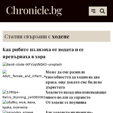
Статии свързани с
ходене
Как рибите излязоха от водата и се
превърнаха в хора
Може да сме развили
способността да ходим на два
крака, още докато сме били по
дърветата
Ходенето назад има изненадващо
много ползи за здравето
От ходене се поумнява
Как ходенето ни прави по-