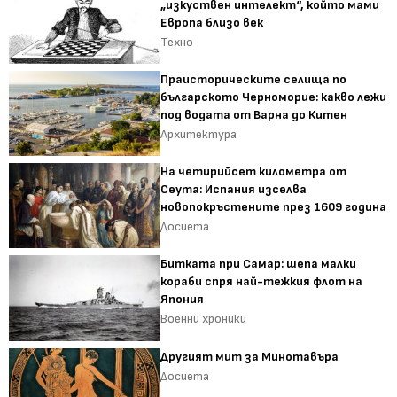
„изкуствен интелект“, който мами
Европа близо век
Техно
Праисторическите селища по
българското Черноморие: какво лежи
под водата от Варна до Китен
Архитектура
На четирийсет километра от
Сеута: Испания изселва
новопокръстените през 1609 година
Досиета
Битката при Самар: шепа малки
кораби спря най-тежкия флот на
Япония
Военни хроники
Другият мит за Минотавъра
Досиета