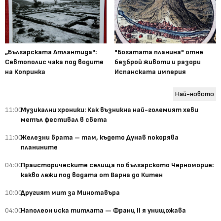
„Българската Атлантида":
"Богатата планина" отне
Севтополис чака под водите
безброй животи и разори
на Копринка
Испанската империя
Най-новото
11:00
Музикални хроники: Как възникна най-големият хеви
метъл фестивал в света
11:00
Железни врата – там, където Дунав покорява
планините
04:00
Праисторическите селища по българското Черноморие:
какво лежи под водата от Варна до Китен
10:00
Другият мит за Минотавъра
04:00
Наполеон иска титлата — Франц II я унищожава