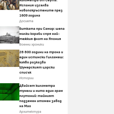
километра от Сеута:
Испания изселва
новопокръстените през
1609 година
Досиета
Битката при Самар: шепа
малки кораби спря най-
тежкия флот на Япония
Военни хроники
28 800 години на трона и
един истински Гилгамеш:
какво разказва
Шумерският царски
списък
Истории
Двайсет километра
тунели и нито един грам
плутоний: тайният
подземен атомен завод
на Мао
Архитектура