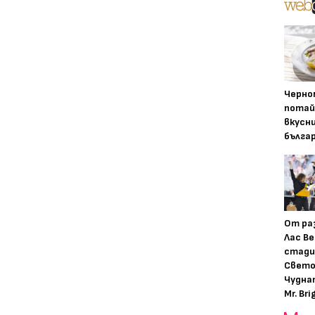
Черно
потай
вкусн
бълга
От ра
Лас Ве
стади
Свето
Чудна
Mr. Bri