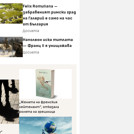
Felix Romuliana –
забравеният римски град
на Галерий е само на час
от България
Досиета
Наполеон иска титлата
— Франц II я унищожава
Досиета
„Жената на френския
лейтенант“, отказала
ролята на грешница
е"