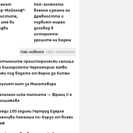
менът
Най-голямата
ер-Майнхоф":
военна измама на
истите,
Древността и
 име ви
първият мирен
едва
договор в
историята:
уроците на Кадеш
Най-новото
Най-четеното
отъналите праисторически селища
о българското Черноморие: какво
ежи под водата от Варна до Китен
ругият мит за Минотавъра
аполеон иска титлата — Франц II я
нищожава
реди 100 години Гертруд Едерле
реплува Ламанша по-бързо от всеки
ъж