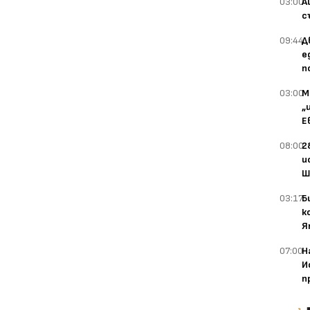
03:00
А
с
09:44
Д
е
п
03:00
М
„
Е
08:00
2
и
Ш
03:17
Б
к
Я
07:00
Н
И
п