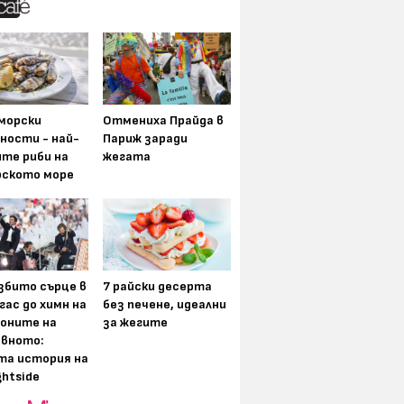
морски
Отмениха Прайда в
ности - най-
Париж заради
ите риби на
жегата
рското море
збито сърце в
7 райски десерта
гас до химн на
без печене, идеални
оните на
за жегите
вното:
та история на
ghtside