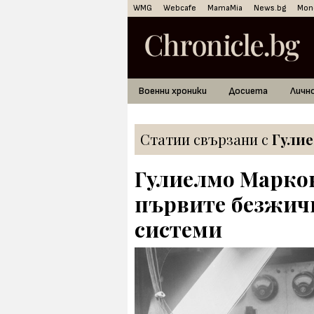
WMG
Webcafe
MamaMia
News.bg
Mon
Военни хроники
Досиета
Личн
Статии свързани с
Гули
Гулиелмо Маркон
първите безжич
системи