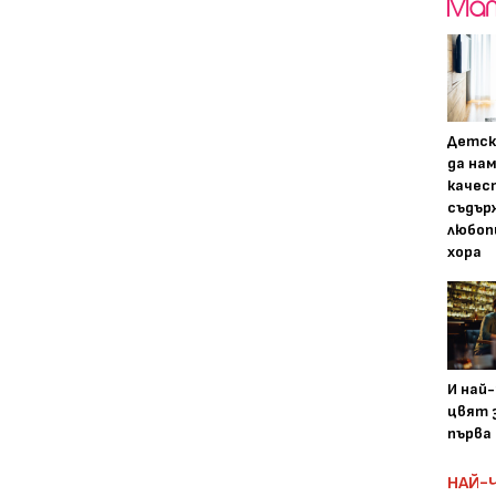
Детск
да на
качес
съдър
любоп
хора
И най
цвят з
първа 
НАЙ-