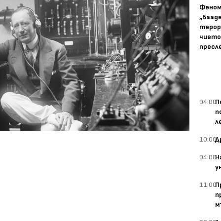
Фено
„Баад
терор
чието
пресл
04:00
П
п
л
10:00
Д
04:00
Н
у
11:00
П
п
м