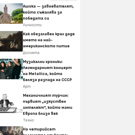
Ашока — завоевателят,
който съжалява за
победата си
Личности
Как обезглавен крал даде
името на най-
американското питие
Досиета
Музикални хроники:
Легендарният концерт
на Metallica, който
беляза разпада на СССР
Арт
Механичният турчин:
първият „изкуствен
интелект“, който мами
Европа близо век
Техно
На четирийсет