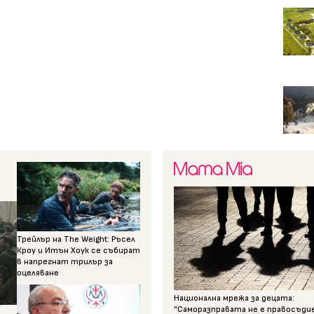
Трейлър на The Weight: Ръсел
Кроу и Итън Хоук се събират
в напрегнат трилър за
оцеляване
Национална мрежа за децата:
"Саморазправата не е правосъди