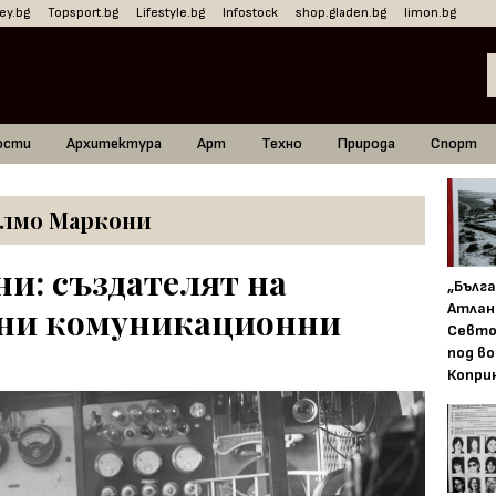
ey.bg
Topsport.bg
Lifestyle.bg
Infostock
shop.gladen.bg
limon.bg
ости
Архитектура
Арт
Техно
Природа
Спорт
елмо Маркони
и: създателят на
„Бълг
Атлан
ни комуникационни
Севто
под в
Копри