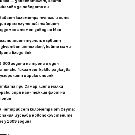
шока — завоевателят, който
ъжалява за победата си
вайсет километра тунели и нито
дин грам плутоний: тайният
одземен атомен завод на Мао
еханичният турчин: първият
изкуствен интелект“, който мами
вропа близо век
8 800 години на трона и един
стински Гилгамеш: какво разказва
умерският царски списък
итката при Самар: шепа малки
ораби спря най-тежкия флот на
пония
а четирийсет километра от Сеута:
спания изселва новопокръстените
рез 1609 година