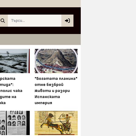
Search
арската
"Богатата планина"
тида":
отне безброй
полис чака
животи и разори
одите на
Испанската
нка
империя