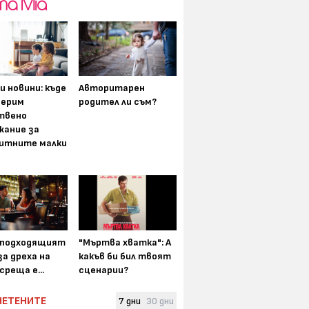
и новини: къде
Авторитарен
мерим
родител ли съм?
твено
жание за
итните малки
-подходящият
"Мъртва хватка": А
а дреха на
какъв би бил твоят
среща е...
сценарии?
ЧЕТЕНИТЕ
7 дни
30 дни