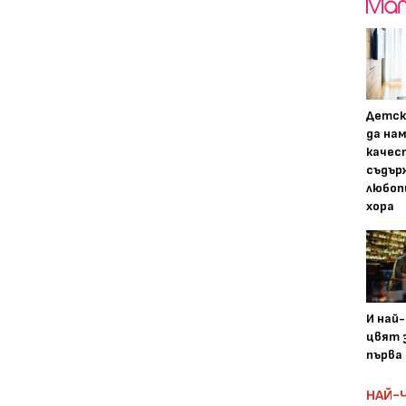
Детск
да на
качес
съдър
любоп
хора
И най
цвят з
първа 
НАЙ-