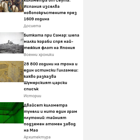
километра от Сеута:
Испания изселва
новопокръстените през
1609 година
Досиета
Битката при Самар: шепа
малки кораби спря най-
тежкия флот на Япония
Военни хроники
28 800 години на трона и
един истински Гилгамеш:
какво разказва
Шумерският царски
списък
Истории
Двайсет километра
тунели и нито един грам
плутоний: тайният
подземен атомен завод
на Мао
Архитектура