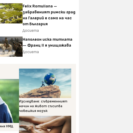
Felix Romuliana –
забравеният римски град
на Галерий е само на час
от България
Досиета
Наполеон иска титлата
— Франц II я унищожава
Досиета
Изследване: съвременният
начин на живот съсипва
човешкия мозък
омня НМД