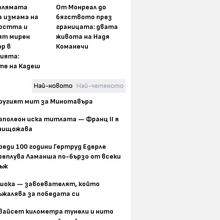
олямата
От Монреал до
а измама на
бягството през
остта и
границата: двата
ят мирен
живота на Надя
р в
Команечи
ията:
те на Кадеш
Най-новото
Най-четеното
ругият мит за Минотавъра
аполеон иска титлата — Франц II я
нищожава
реди 100 години Гертруд Едерле
реплува Ламанша по-бързо от всеки
ъж
шока — завоевателят, който
ъжалява за победата си
вайсет километра тунели и нито