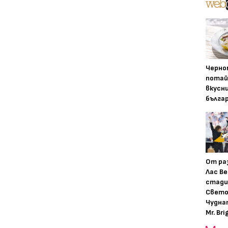
Черно
потай
вкусн
бълга
От ра
Лас Ве
стади
Свето
Чудна
Mr. Bri