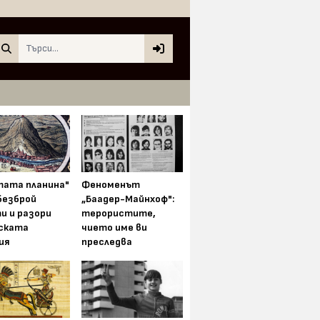
Search
тата планина"
Феноменът
безброй
„Баадер-Майнхоф":
и и разори
терористите,
ската
чието име ви
ия
преследва