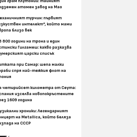
дин грам плутоний: тайният
одземен атомен завод на Мао
еханичният турчин: първият
изкуствен интелект“, който мами
вропа близо век
8 800 години на трона и един
стински Гилгамеш: какво разказва
умерският царски списък
итката при Самар: шепа малки
ораби спря най-тежкия флот на
пония
а четирийсет километра от Сеута:
спания изселва новопокръстените
рез 1609 година
узикални хроники: Легендарният
онцерт на Metallica, който беляза
азпада на СССР