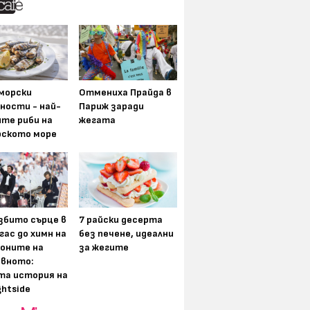
морски
Отмениха Прайда в
ности - най-
Париж заради
ите риби на
жегата
рското море
збито сърце в
7 райски десерта
гас до химн на
без печене, идеални
оните на
за жегите
вното:
та история на
ghtside