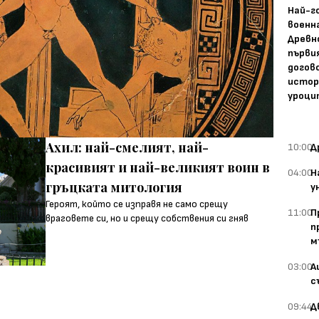
Най-г
военн
Древн
първи
догово
истор
уроци
Ахил: най-смелият, най-
10:00
Д
красивият и най-великият воин в
04:00
Н
гръцката митология
у
Героят, който се изправя не само срещу
11:00
П
враговете си, но и срещу собствения си гняв
п
м
03:00
А
с
09:44
Д