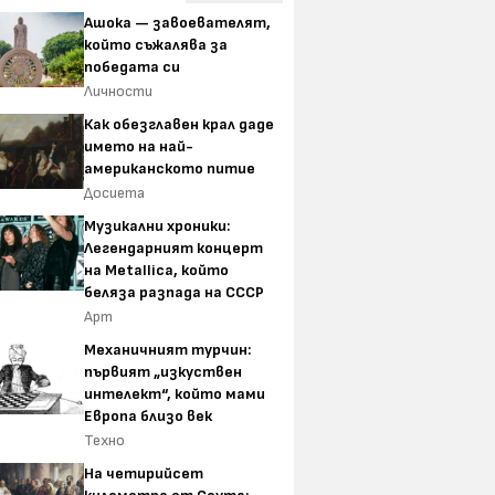
Ашока — завоевателят,
който съжалява за
победата си
Личности
Как обезглавен крал даде
името на най-
американското питие
Досиета
Музикални хроники:
Легендарният концерт
на Metallica, който
беляза разпада на СССР
Арт
Механичният турчин:
първият „изкуствен
интелект“, който мами
Европа близо век
Техно
На четирийсет