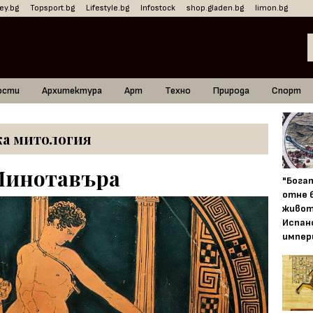
ey.bg
Topsport.bg
Lifestyle.bg
Infostock
shop.gladen.bg
limon.bg
ости
Архитектура
Арт
Техно
Природа
Спорт
а митология
 Минотавъра
"Бога
отне 
живот
Испан
импер