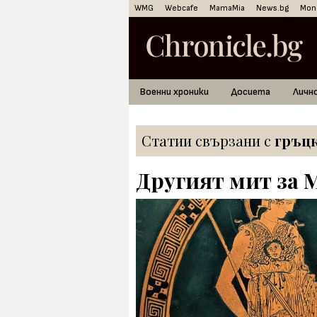
WMG
Webcafe
MamaMia
News.bg
Mon
Военни хроники
Досиета
Личн
Статии свързани с
гръцк
Другият мит за