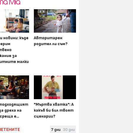
и новини: къде
Авторитарен
мерим
родител ли съм?
твено
жание за
итните малки
-подходящият
"Мъртва хватка": А
а дреха на
какъв би бил твоят
среща е...
сценарии?
ЧЕТЕНИТЕ
7 дни
30 дни