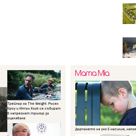
Трейлър на The Weight: Ръсел
Кроу и Итън Хоук се събират
в напрегнат трилър за
оцеляване
Дърпането на ухо Е насилие, нап