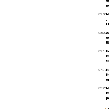
е
п
03:00
М
„
Е
08:00
2
и
Ш
03:17
Б
к
Я
07:00
Н
И
п
02:20
М
к
р