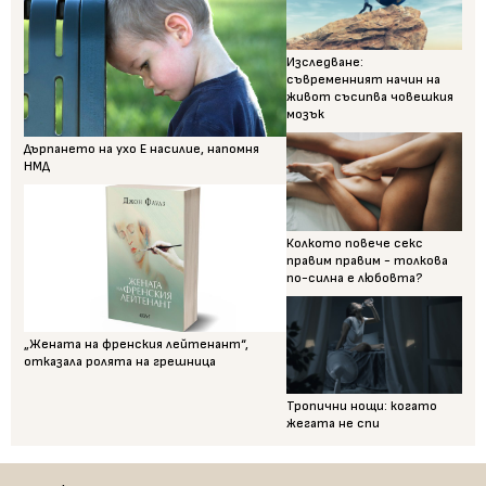
Изследване:
съвременният начин на
живот съсипва човешкия
мозък
Дърпането на ухо Е насилие, напомня
НМД
Колкото повече секс
правим правим - толкова
по-силна е любовта?
„Жената на френския лейтенант“,
отказала ролята на грешница
Тропични нощи: когато
жегата не спи