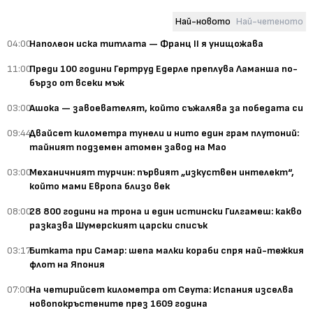
Най-новото
Най-четеното
04:00
Наполеон иска титлата — Франц II я унищожава
11:00
Преди 100 години Гертруд Едерле преплува Ламанша по-
бързо от всеки мъж
03:00
Ашока — завоевателят, който съжалява за победата си
09:44
Двайсет километра тунели и нито един грам плутоний:
тайният подземен атомен завод на Мао
03:00
Механичният турчин: първият „изкуствен интелект“,
който мами Европа близо век
08:00
28 800 години на трона и един истински Гилгамеш: какво
разказва Шумерският царски списък
03:17
Битката при Самар: шепа малки кораби спря най-тежкия
флот на Япония
07:00
На четирийсет километра от Сеута: Испания изселва
новопокръстените през 1609 година