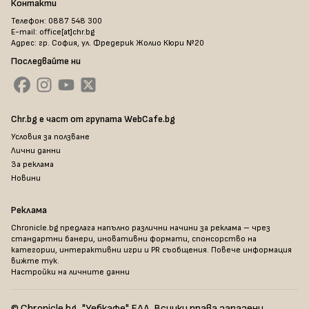
Контакти
Телефон: 0887 548 300
E-mail: office[at]chr.bg
Адрес: гр. София, ул. Фредерик Жолио Кюри №20
Последвайте ни
Chr.bg е част от групата WebCafe.bg
Условия за ползване
Лични данни
За реклама
Новини
Реклама
Chronicle.bg предлага напълно различни начини за реклама – чрез
стандартни банери, иновативни формати, спонсорство на
категории, интерактивни игри и PR съобщения. Повече информация
вижте тук
.
Настройки на личните данни
© Chronicle.bg, "Уебкафе" ЕАД. Всички права запазени.