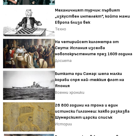
Механичният турчин: първият
„изкуствен интелект“, който мами
Европа близо век
Техно
На четирийсет километра от
Сеута: Испания изселва
новопокръстените през 1609 година
Досиета
Битката при Самар: шепа малки
кораби спря най-тежкия флот на
Япония
Военни хроники
28 800 години на трона и един
истински Гилгамеш: какво разказва
Шумерският царски списък
Истории