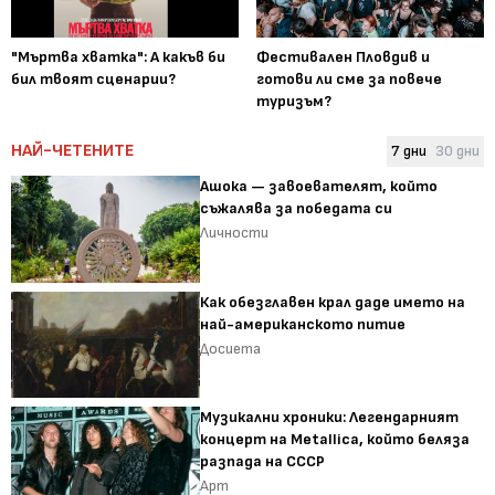
"Мъртва хватка": А какъв би
Фестивален Пловдив и
бил твоят сценарии?
готови ли сме за повече
туризъм?
НАЙ-ЧЕТЕНИТЕ
7 дни
30 дни
Ашока — завоевателят, който
съжалява за победата си
Личности
Как обезглавен крал даде името на
най-американското питие
Досиета
Музикални хроники: Легендарният
концерт на Metallica, който беляза
разпада на СССР
Арт