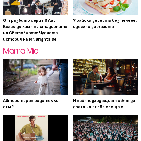
От разбито сърце в Лас
7 райски десерта без печене,
Вегас до химн на стадионите
идеални за жегите
на Световното: Чудната
история на Mr. Brightside
Авторитарен родител ли
И най-подходящият цвят за
съм?
дреха на първа среща е...