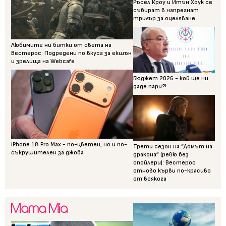
Ръсел Кроу и Итън Хоук се
събират в напрегнат
трилър за оцеляване
Любимите ни битки от света на
Вестерос: Подредени по вкуса за екшън
и зрелища на Webcafe
Бюджет 2026 - кой ще ни
даде пари?!
iPhone 18 Pro Max - по-цветен, но и по-
Трети сезон на “Домът на
съкрушителен за джоба
дракона” (ревю без
спойлери): Вестерос
отново кърви по-красиво
от всякога