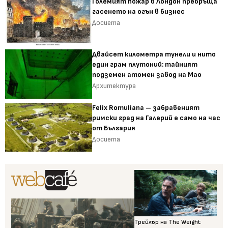
Големият пожар в Лондон превръща
гасенето на огън в бизнес
Досиета
Двайсет километра тунели и нито
един грам плутоний: тайният
подземен атомен завод на Мао
Архитектура
Felix Romuliana – забравеният
римски град на Галерий е само на час
от България
Досиета
Трейлър на The Weight: