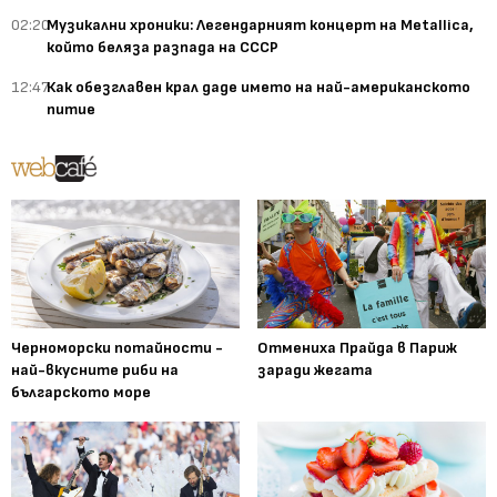
02:20
Музикални хроники: Легендарният концерт на Metallica,
който беляза разпада на СССР
12:47
Как обезглавен крал даде името на най-американското
питие
Черноморски потайности -
Отмениха Прайда в Париж
най-вкусните риби на
заради жегата
българското море