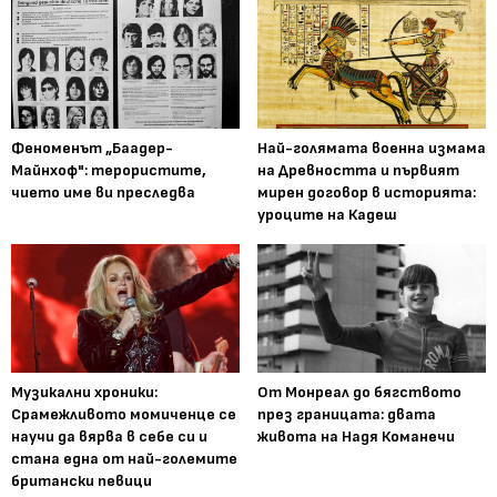
Феноменът „Баадер-
Най-голямата военна измама
Майнхоф": терористите,
на Древността и първият
чието име ви преследва
мирен договор в историята:
уроците на Кадеш
Музикални хроники:
От Монреал до бягството
Срамежливото момиченце се
през границата: двата
научи да вярва в себе си и
живота на Надя Команечи
стана една от най-големите
британски певици