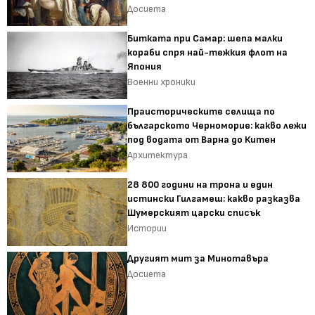
Досиета
Битката при Самар: шепа малки
кораби спря най-тежкия флот на
Япония
Военни хроники
Праисторическите селища по
българското Черноморие: какво лежи
под водата от Варна до Китен
Архитектура
28 800 години на трона и един
истински Гилгамеш: какво разказва
Шумерският царски списък
Истории
Другият мит за Минотавъра
Досиета