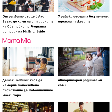
От разбито сърце в Лас
7 райски десерта без печене,
Вегас до химн на стадионите
идеални за жегите
на Световното: Чудната
история на Mr. Brightside
Детски новини: къде да
Авторитарен родител ли
намерим качествено
съм?
съдържание за любопитните
малки хора