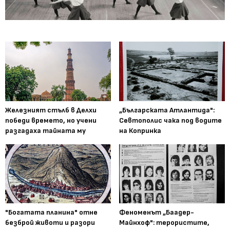
Железният стълб в Делхи
„Българската Атлантида":
победи времето, но учени
Севтополис чака под водите
разгадаха тайната му
на Копринка
"Богатата планина" отне
Феноменът „Баадер-
безброй животи и разори
Майнхоф": терористите,