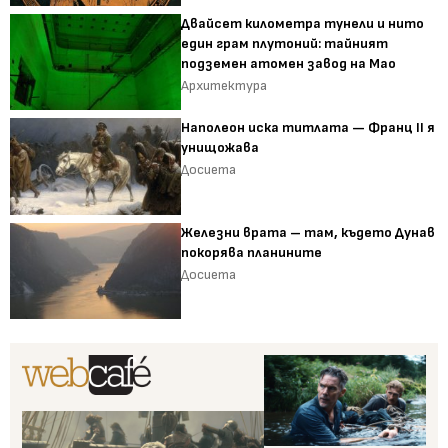
Двайсет километра тунели и нито
един грам плутоний: тайният
подземен атомен завод на Мао
Архитектура
Наполеон иска титлата — Франц II я
унищожава
Досиета
Железни врата – там, където Дунав
покорява планините
Досиета