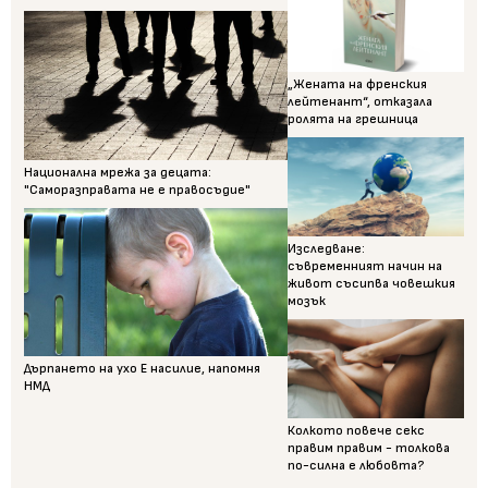
„Жената на френския
лейтенант“, отказала
ролята на грешница
Национална мрежа за децата:
"Саморазправата не е правосъдие"
Изследване:
съвременният начин на
живот съсипва човешкия
мозък
Дърпането на ухо Е насилие, напомня
НМД
Колкото повече секс
правим правим - толкова
по-силна е любовта?