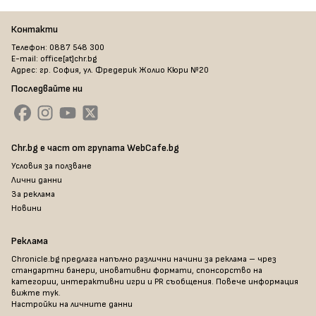
Контакти
Телефон: 0887 548 300
E-mail: office[at]chr.bg
Адрес: гр. София, ул. Фредерик Жолио Кюри №20
Последвайте ни
Chr.bg е част от групата WebCafe.bg
Условия за ползване
Лични данни
За реклама
Новини
Реклама
Chronicle.bg предлага напълно различни начини за реклама – чрез
стандартни банери, иновативни формати, спонсорство на
категории, интерактивни игри и PR съобщения. Повече информация
вижте тук
.
Настройки на личните данни