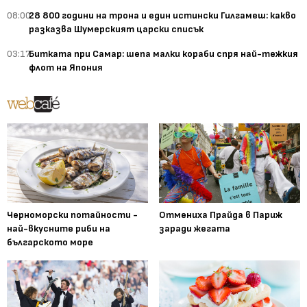
08:00
28 800 години на трона и един истински Гилгамеш: какво
разказва Шумерският царски списък
03:17
Битката при Самар: шепа малки кораби спря най-тежкия
флот на Япония
Черноморски потайности -
Отмениха Прайда в Париж
най-вкусните риби на
заради жегата
българското море