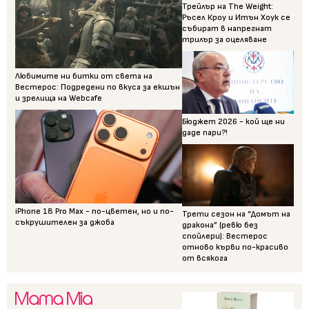
Трейлър на The Weight:
Ръсел Кроу и Итън Хоук се
събират в напрегнат
трилър за оцеляване
Любимите ни битки от света на
Вестерос: Подредени по вкуса за екшън
и зрелища на Webcafe
Бюджет 2026 - кой ще ни
даде пари?!
iPhone 18 Pro Max - по-цветен, но и по-
Трети сезон на “Домът на
съкрушителен за джоба
дракона” (ревю без
спойлери): Вестерос
отново кърви по-красиво
от всякога