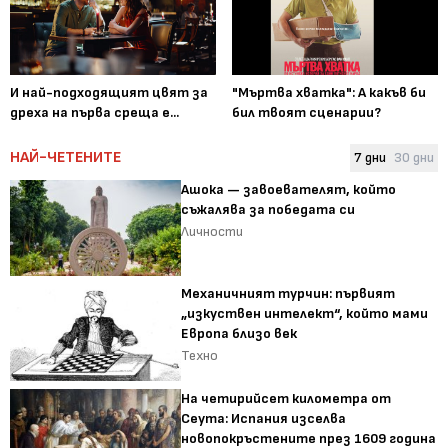
И най-подходящият цвят за
"Мъртва хватка": А какъв би
дреха на първа среща е...
бил твоят сценарии?
НАЙ-ЧЕТЕНИТЕ
7 дни
30 дни
Ашока — завоевателят, който
съжалява за победата си
Личности
Механичният турчин: първият
„изкуствен интелект“, който мами
Европа близо век
Техно
На четирийсет километра от
Сеута: Испания изселва
новопокръстените през 1609 година