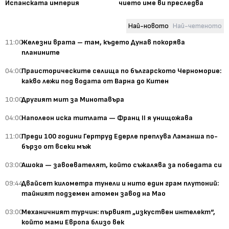
Испанската империя
чието име ви преследва
Най-новото
Най-четеното
11:00
Железни врата – там, където Дунав покорява
планините
04:00
Праисторическите селища по българското Черноморие:
какво лежи под водата от Варна до Китен
10:00
Другият мит за Минотавъра
04:00
Наполеон иска титлата — Франц II я унищожава
11:00
Преди 100 години Гертруд Едерле преплува Ламанша по-
бързо от всеки мъж
03:00
Ашока — завоевателят, който съжалява за победата си
09:44
Двайсет километра тунели и нито един грам плутоний:
тайният подземен атомен завод на Мао
03:00
Механичният турчин: първият „изкуствен интелект“,
който мами Европа близо век