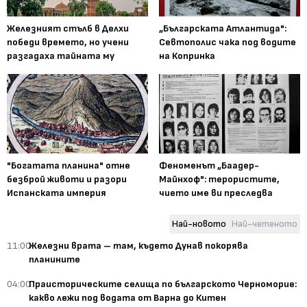
Железният стълб в Делхи
„Българската Атлантида":
победи времето, но учени
Севтополис чака под водите
разгадаха тайната му
на Копринка
"Богатата планина" отне
Феноменът „Баадер-
безброй животи и разори
Майнхоф": терористите,
Испанската империя
чието име ви преследва
Най-новото
Най-четеното
11:00
Железни врата – там, където Дунав покорява
планините
04:00
Праисторическите селища по българското Черноморие:
какво лежи под водата от Варна до Китен