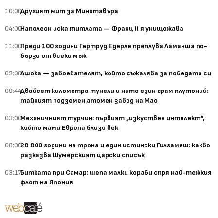
10:00
Другият мит за Минотавъра
04:00
Наполеон иска титлата — Франц II я унищожава
11:00
Преди 100 години Гертруд Едерле преплува Ламанша по-
бързо от всеки мъж
03:00
Ашока — завоевателят, който съжалява за победата си
09:44
Двайсет километра тунели и нито един грам плутоний:
тайният подземен атомен завод на Мао
03:00
Механичният турчин: първият „изкуствен интелект“,
който мами Европа близо век
08:00
28 800 години на трона и един истински Гилгамеш: какво
разказва Шумерският царски списък
03:17
Битката при Самар: шепа малки кораби спря най-тежкия
флот на Япония