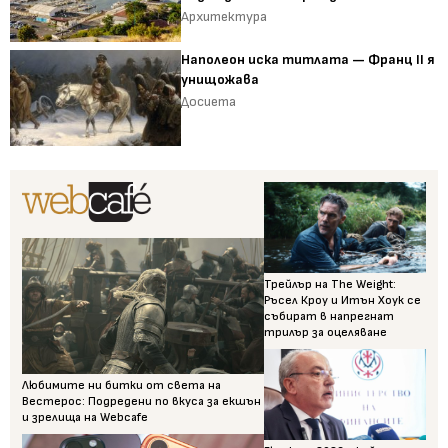
Архитектура
Наполеон иска титлата — Франц II я
унищожава
Досиета
Трейлър на The Weight:
Ръсел Кроу и Итън Хоук се
събират в напрегнат
трилър за оцеляване
Любимите ни битки от света на
Вестерос: Подредени по вкуса за екшън
и зрелища на Webcafe