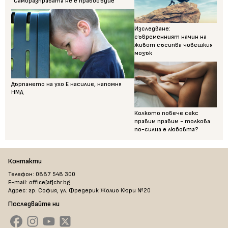
"Саморазправата не е правосъдие"
Изследване:
съвременният начин на
живот съсипва човешкия
мозък
Дърпането на ухо Е насилие, напомня
НМД
Колкото повече секс
правим правим - толкова
по-силна е любовта?
Контакти
Телефон: 0887 548 300
E-mail: office[at]chr.bg
Адрес: гр. София, ул. Фредерик Жолио Кюри №20
Последвайте ни