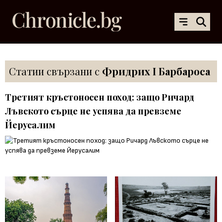
Статии свързани с
Фридрих I Барбароса
Третият кръстоносен поход: защо Ричард
Лъвското сърце не успява да превземе
Йерусалим