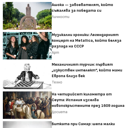
Ашока — завоевателят, който
съжалява за победата си
Личности
Музикални хроники: Легендарният
концерт на Metallica, който беляза
разпада на СССР
Арт
Механичният турчин: първият
„изкуствен интелект“, който мами
Европа близо век
Техно
На четирийсет километра от
Сеута: Испания изселва
новопокръстените през 1609 година
Досиета
Битката при Самар: шепа малки