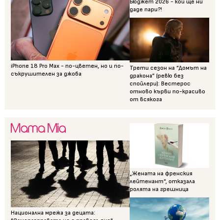
Бюджет 2026 - кой ще ни
даде пари?!
iPhone 18 Pro Max - по-цветен, но и по-
Трети сезон на “Домът на
съкрушителен за джоба
дракона” (ревю без
спойлери): Вестерос
отново кърви по-красиво
от всякога
„Жената на френския
лейтенант“, отказала
ролята на грешница
Национална мрежа за децата: