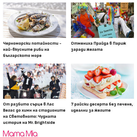
Черноморски потайности -
Отмениха Прайда в Париж
най-вкусните риби на
заради жегата
българското море
От разбито сърце в Лас
7 райски десерта без печене,
Вегас до химн на стадионите
идеални за жегите
на Световното: Чудната
история на Mr. Brightside