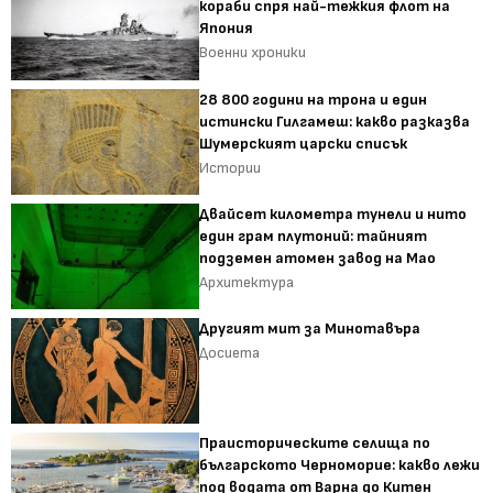
кораби спря най-тежкия флот на
Япония
Военни хроники
28 800 години на трона и един
истински Гилгамеш: какво разказва
Шумерският царски списък
Истории
Двайсет километра тунели и нито
един грам плутоний: тайният
подземен атомен завод на Мао
Архитектура
Другият мит за Минотавъра
Досиета
Праисторическите селища по
българското Черноморие: какво лежи
под водата от Варна до Китен