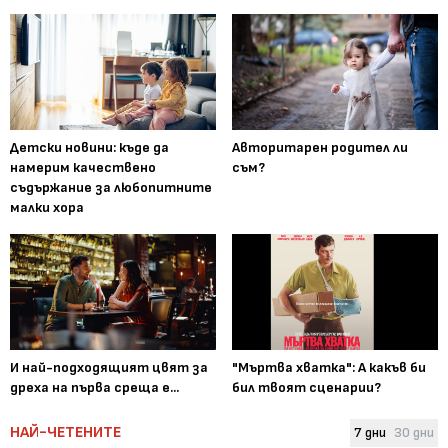
Детски новини: къде да
Авторитарен родител ли
намерим качествено
съм?
съдържание за любопитните
малки хора
И най-подходящият цвят за
"Мъртва хватка": А какъв би
дреха на първа среща е...
бил твоят сценарии?
НАЙ-ЧЕТЕНИТЕ
7 дни
30 дни