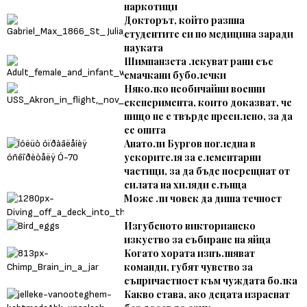
наркотици
Докторът, който разпна
студентите си по медицина заради
науката
Шимпанзета лекуват рани със
смачкани буболечки
Няколко необичайни военни
експеримента, които доказват, че
нищо не е твърде пресилено, за да
се опита
Анатоли Бургов погледна в
ускорителя за елементарни
частици, за да бъде посрещнат от
силата на хиляди слънца
Може ли човек да диша течност
Изгубеното викторианско
изкуство за събиране на яйца
Когато хората изпълняват
команди, губят чувство за
съпричастност към чуждата болка
Какво става, ако децата израснат