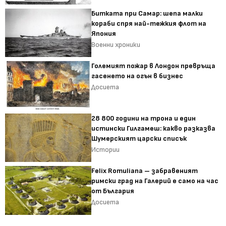
Битката при Самар: шепа малки
кораби спря най-тежкия флот на
Япония
Военни хроники
Големият пожар в Лондон превръща
гасенето на огън в бизнес
Досиета
28 800 години на трона и един
истински Гилгамеш: какво разказва
Шумерският царски списък
Истории
Felix Romuliana – забравеният
римски град на Галерий е само на час
от България
Досиета