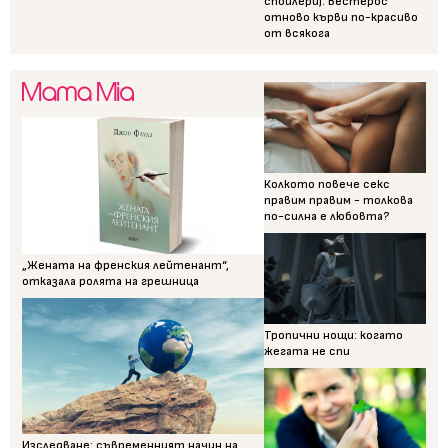
спойлери): Вестерос
отново кърви по-красиво
от всякога
Колкото повече секс
правим правим - толкова
по-силна е любовта?
„Жената на френския лейтенант“,
отказала ролята на грешница
Тропични нощи: когато
жегата не спи
Изследване: съвременният начин на