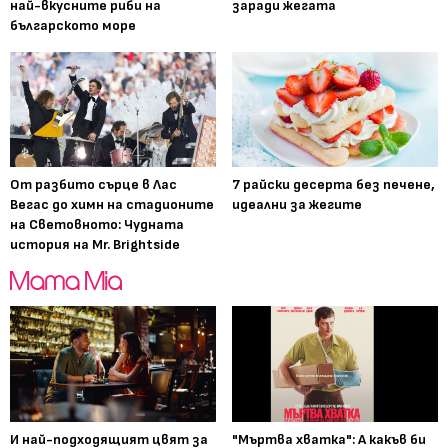
най-вкусните риби на
заради жегата
българското море
От разбито сърце в Лас
7 райски десерта без печене,
Вегас до химн на стадионите
идеални за жегите
на Световното: Чудната
история на Mr. Brightside
И най-подходящият цвят за
"Мъртва хватка": А какъв би