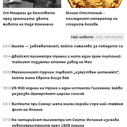
От Монреал до бягството
Юлиан Отстъпник -
през границата: двата
последният император на
живота на Надя Команечи
старите богове
Най-новото
Най-четеното
03:00
Ашока — завоевателят, който съжалява за победата си
09:44
Двайсет километра тунели и нито един грам плутоний:
тайният подземен атомен завод на Мао
03:00
Механичният турчин: първият „изкуствен интелект“,
който мами Европа близо век
08:00
28 800 години на трона и един истински Гилгамеш: какво
разказва Шумерският царски списък
03:17
Битката при Самар: шепа малки кораби спря най-тежкия
флот на Япония
07:00
На четирийсет километра от Сеута: Испания изселва
новопокръстените през 1609 година