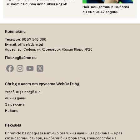
живот съсипва човешкия мозък
Най-нещастни в живота
си сме на 47 години
Контакти
Телефон: 0887 548 300
E-mail: office[at]chr.bg
Адрес: гр. София, ул. Фредерик Жолио Кюри №20
Последвайте ни
Chr.bg е част от групата WebCafe.bg
Условия за ползване
Лични данни
За реклама
Новини
Реклама
Chronicle.bg предлага напълно различни начини за реклама – чрез
стандартни банери, иновативни формати, спонсорство на