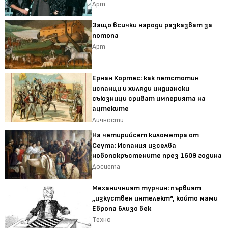
Арт
Защо всички народи разказват за
потопа
Арт
Ернан Кортес: как петстотин
испанци и хиляди индиански
съюзници сриват империята на
ацтеките
Личности
На четирийсет километра от
Сеута: Испания изселва
новопокръстените през 1609 година
Досиета
Механичният турчин: първият
„изкуствен интелект“, който мами
Европа близо век
Техно