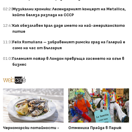
02:20
Музикални хроники: Легендарният концерт на Metallica,
който беляза разпада на СССР
12:47
Как обезглавен крал даде името на най-американското
питие
11:33
Felix Romuliana – забравеният римски град на Галерий е
само на час от България
01:03
Големият пожар в Лондон превръща гасенето на огън в
бизнес
Черноморски потайности -
Отмениха Прайда в Париж