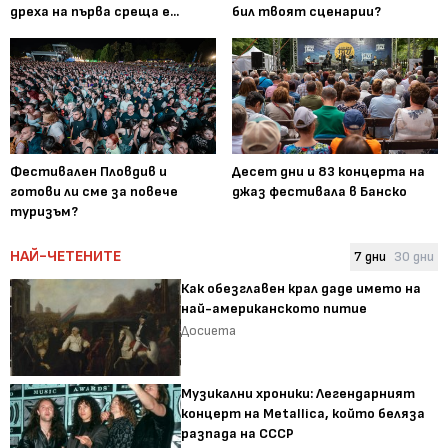
дреха на първа среща е...
бил твоят сценарии?
Фестивален Пловдив и
Десет дни и 83 концерта на
готови ли сме за повече
джаз фестивала в Банско
туризъм?
НАЙ-ЧЕТЕНИТЕ
7 дни
30 дни
Как обезглавен крал даде името на
най-американското питие
Досиета
Музикални хроники: Легендарният
концерт на Metallica, който беляза
разпада на СССР