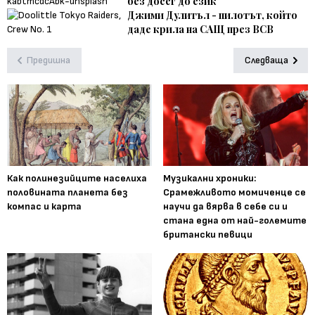
без досег до език
Джими Дулитъл - пилотът, който
даде крила на САЩ през ВСВ
Предишна
Следваща
Как полинезийците населиха
Музикални хроники:
половината планета без
Срамежливото момиченце се
компас и карта
научи да вярва в себе си и
стана една от най-големите
британски певици