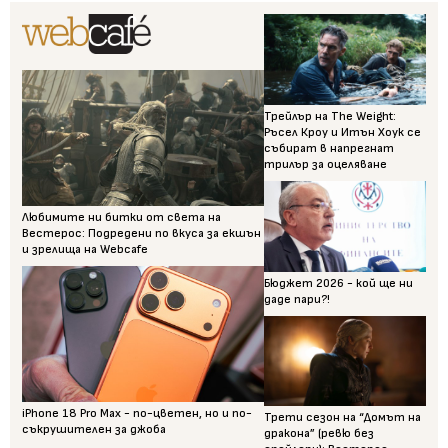
Трейлър на The Weight:
Ръсел Кроу и Итън Хоук се
събират в напрегнат
трилър за оцеляване
Любимите ни битки от света на
Вестерос: Подредени по вкуса за екшън
и зрелища на Webcafe
Бюджет 2026 - кой ще ни
даде пари?!
iPhone 18 Pro Max - по-цветен, но и по-
Трети сезон на “Домът на
съкрушителен за джоба
дракона” (ревю без