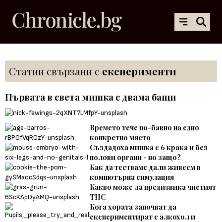
Статии свързани с
експерименти
Първата в света мишка с двама бащи
Времето тече по-бавно на едно
конкретно място
Създадоха мишка с 6 крака и без
полови органи - но защо?
Как да тестваме дали живеем в
компютърна симулация
Какво може да предизвика чистият
THC
Кога хората започват да
експериментират с алкохол и