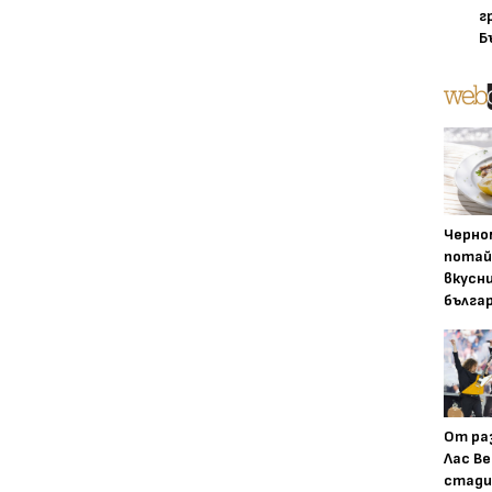
г
Б
Черно
потай
вкусн
бълга
От ра
Лас Ве
стади