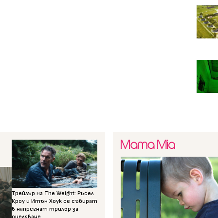
Трейлър на The Weight: Ръсел
Кроу и Итън Хоук се събират
в напрегнат трилър за
оцеляване