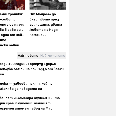
лни хроники:
От Монреал до
жливото
бягството през
енце се научи
границата: двата
ва в себе си и
живота на Надя
 една от най-
Команечи
ите
нски певици
Най-новото
Най-четеното
реди 100 години Гертруд Едерле
реплува Ламанша по-бързо от всеки
ъж
шока — завоевателят, който
ъжалява за победата си
вайсет километра тунели и нито
дин грам плутоний: тайният
одземен атомен завод на Мао