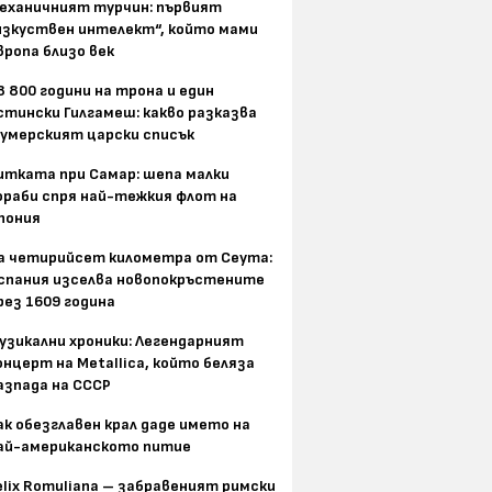
еханичният турчин: първият
изкуствен интелект“, който мами
вропа близо век
8 800 години на трона и един
стински Гилгамеш: какво разказва
умерският царски списък
итката при Самар: шепа малки
ораби спря най-тежкия флот на
пония
а четирийсет километра от Сеута:
спания изселва новопокръстените
рез 1609 година
узикални хроники: Легендарният
онцерт на Metallica, който беляза
азпада на СССР
ак обезглавен крал даде името на
ай-американското питие
elix Romuliana – забравеният римски