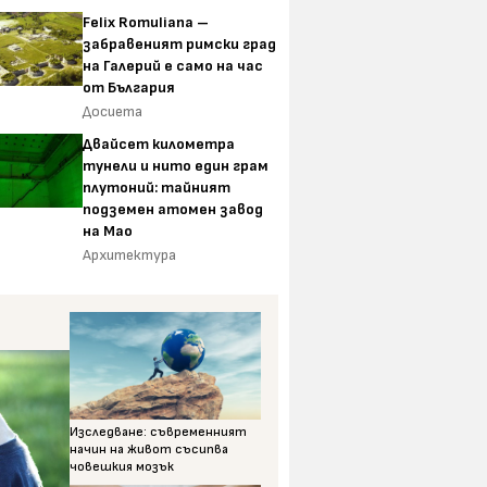
Felix Romuliana –
забравеният римски град
на Галерий е само на час
от България
Досиета
Двайсет километра
тунели и нито един грам
плутоний: тайният
подземен атомен завод
на Мао
Архитектура
Изследване: съвременният
начин на живот съсипва
човешкия мозък