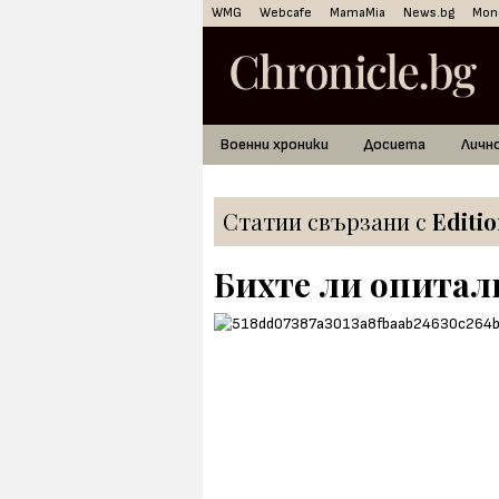
WMG
Webcafe
MamaMia
News.bg
Mon
Военни хроники
Досиета
Личн
Статии свързани с
Editi
Бихте ли опитал