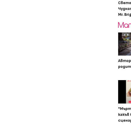
Свето
Чудна
Mr. Bri
Автор
родит
"Мърт
какъв
сцена