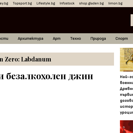
ey.bg
Topsport.bg
Lifestyle.bg
Infostock
shop.gladen.bg
limon.bg
ости
Архитектура
Арт
Техно
Природа
Спорт
on Zero: Labdanum
и безалкохолен джин
Най-г
военн
Древн
първи
догово
истор
уроци