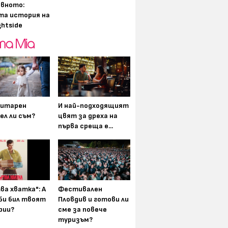
вното:
та история на
ghtside
итарен
И най-подходящият
ел ли съм?
цвят за дреха на
първа среща е...
ва хватка": А
Фестивален
 би бил твоят
Пловдив и готови ли
рии?
сме за повече
туризъм?