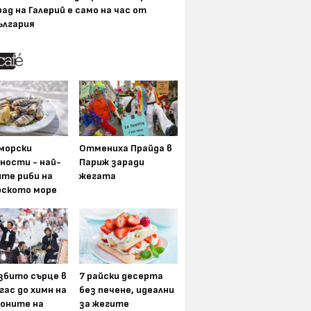
рад на Галерий е само на час от
ългария
морски
Отмениха Прайда в
ности - най-
Париж заради
ите риби на
жегата
рското море
збито сърце в
7 райски десерта
гас до химн на
без печене, идеални
оните на
за жегите