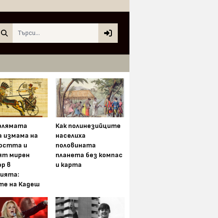
Search
олямата
Как полинезийците
а измама на
населиха
остта и
половината
ят мирен
планета без компас
р в
и карта
ията:
те на Кадеш