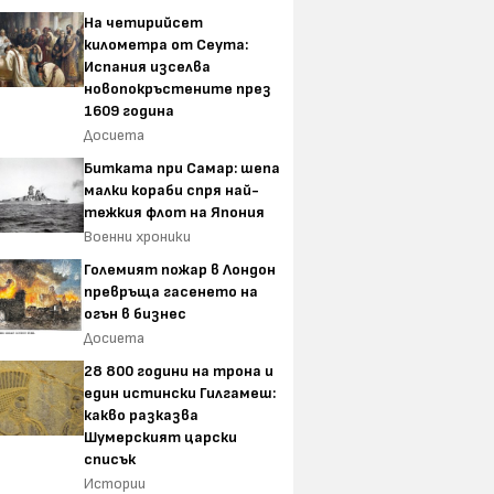
На четирийсет
километра от Сеута:
Испания изселва
новопокръстените през
1609 година
Досиета
Битката при Самар: шепа
малки кораби спря най-
тежкия флот на Япония
Военни хроники
Големият пожар в Лондон
превръща гасенето на
огън в бизнес
Досиета
28 800 години на трона и
един истински Гилгамеш:
какво разказва
Шумерският царски
списък
Истории