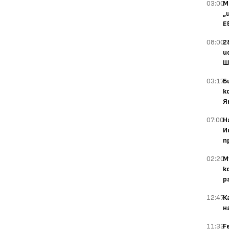
03:00
М
„
Е
08:00
2
и
Ш
03:17
Б
к
Я
07:00
Н
И
п
02:20
М
к
р
12:47
К
н
11:33
F