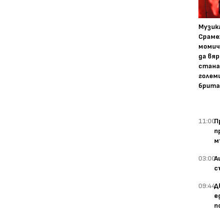
Музика
Сраме
момич
да вяр
стана
голем
брита
11:00
П
п
м
03:00
А
с
09:44
Д
е
п