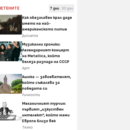
ЧЕТЕНИТЕ
7 дни
30 дни
Как обезглавен крал даде
името на най-
американското питие
Досиета
Музикални хроники:
Легендарният концерт
на Metallica, който
беляза разпада на СССР
Арт
Ашока — завоевателят,
който съжалява за
победата си
Личности
Механичният турчин:
първият „изкуствен
интелект“, който мами
Европа близо век
Техно