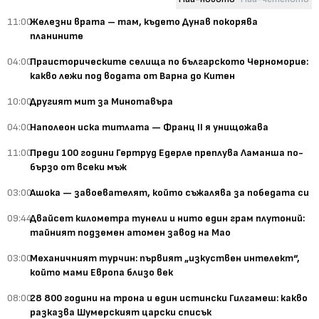
11:00
Железни врата – там, където Дунав покорява
планините
04:00
Праисторическите селища по българското Черноморие:
какво лежи под водата от Варна до Китен
10:00
Другият мит за Минотавъра
04:00
Наполеон иска титлата — Франц II я унищожава
11:00
Преди 100 години Гертруд Едерле преплува Ламанша по-
бързо от всеки мъж
03:00
Ашока — завоевателят, който съжалява за победата си
09:44
Двайсет километра тунели и нито един грам плутоний:
тайният подземен атомен завод на Мао
03:00
Механичният турчин: първият „изкуствен интелект“,
който мами Европа близо век
08:00
28 800 години на трона и един истински Гилгамеш: какво
разказва Шумерският царски списък