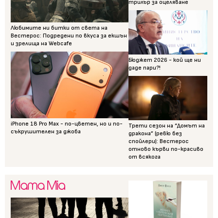
трилър за оцеляване
Любимите ни битки от света на
Вестерос: Подредени по вкуса за екшън
и зрелища на Webcafe
Бюджет 2026 - кой ще ни
даде пари?!
iPhone 18 Pro Max - по-цветен, но и по-
Трети сезон на “Домът на
съкрушителен за джоба
дракона” (ревю без
спойлери): Вестерос
отново кърви по-красиво
от всякога