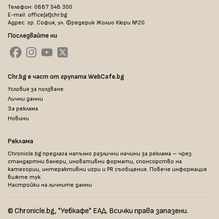
Телефон: 0887 548 300
E-mail: office[at]chr.bg
Адрес: гр. София, ул. Фредерик Жолио Кюри №20
Последвайте ни
Chr.bg е част от групата WebCafe.bg
Условия за ползване
Лични данни
За реклама
Новини
Реклама
Chronicle.bg предлага напълно различни начини за реклама – чрез
стандартни банери, иновативни формати, спонсорство на
категории, интерактивни игри и PR съобщения. Повече информация
вижте тук
.
Настройки на личните данни
© Chronicle.bg, "Уебкафе" ЕАД. Всички права запазени.