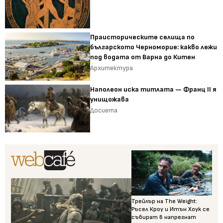
Праисторическите селища по
българското Черноморие: какво лежи
под водата от Варна до Китен
Архитектура
Наполеон иска титлата — Франц II я
унищожава
Досиета
Трейлър на The Weight:
Ръсел Кроу и Итън Хоук се
събират в напрегнат