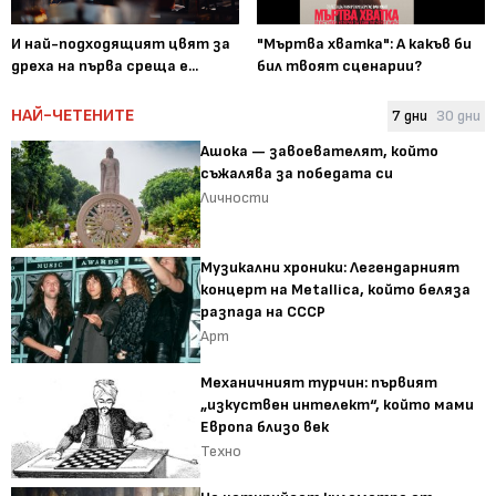
И най-подходящият цвят за
"Мъртва хватка": А какъв би
дреха на първа среща е...
бил твоят сценарии?
НАЙ-ЧЕТЕНИТЕ
7 дни
30 дни
Ашока — завоевателят, който
съжалява за победата си
Личности
Музикални хроники: Легендарният
концерт на Metallica, който беляза
разпада на СССР
Арт
Механичният турчин: първият
„изкуствен интелект“, който мами
Европа близо век
Техно