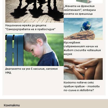
„Жената на френския
лейтенант“, отказала
ролята на грешница
Национална мрежа за децата:
"Саморазправата не е правосъдие"
Изследване:
съвременният начин на
живот съсипва човешкия
мозък
Дърпането на ухо Е насилие, напомня
НМД
Колкото повече секс
правим правим - толкова
по-силна е любовта?
Контакти