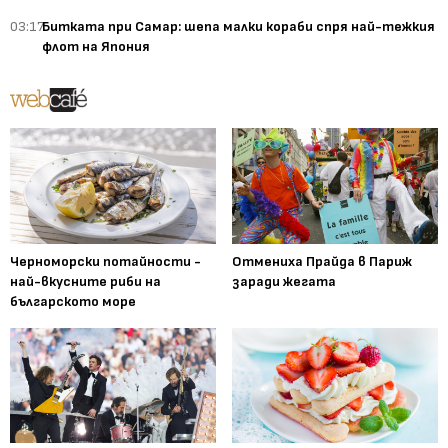
03:17
Битката при Самар: шепа малки кораби спря най-тежкия
флот на Япония
Черноморски потайности -
Отмениха Прайда в Париж
най-вкусните риби на
заради жегата
българското море