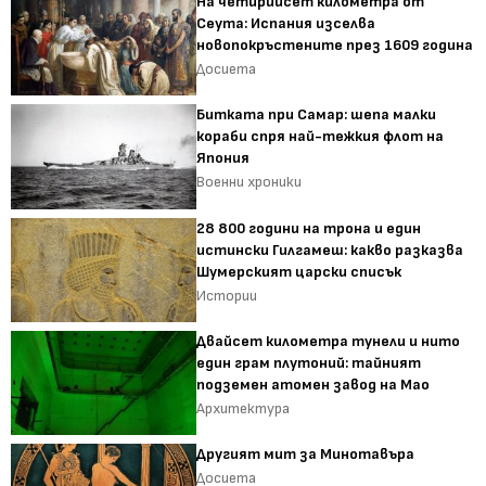
На четирийсет километра от
Сеута: Испания изселва
новопокръстените през 1609 година
Досиета
Битката при Самар: шепа малки
кораби спря най-тежкия флот на
Япония
Военни хроники
28 800 години на трона и един
истински Гилгамеш: какво разказва
Шумерският царски списък
Истории
Двайсет километра тунели и нито
един грам плутоний: тайният
подземен атомен завод на Мао
Архитектура
Другият мит за Минотавъра
Досиета