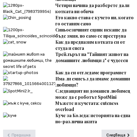
Четири начина да разберете дали
котката ви обича
Ето какво става с кучето ни, когато
го оставим само
Синьоезичният сцинк искаше да
бъде змия, но само се преструва
Как да предпазим котката си от
студа и снега
Трейлърът на "Тайният живот на
домашните любимци 2" е чудесен
Как да си отгледаме програмист
Има ли смисъл да имаме домашни
любимци?
Следващият ви домашен любимец
може да е роботът SpotMini
Мъжете и кучетата: cuteness
overload
Куче за Коледа: историята на една
по-различна акита
Предишна
Следваща