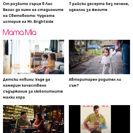
От разбито сърце в Лас
7 райски десерта без печене,
Вегас до химн на стадионите
идеални за жегите
на Световното: Чудната
история на Mr. Brightside
Детски новини: къде да
Авторитарен родител ли
намерим качествено
съм?
съдържание за любопитните
малки хора