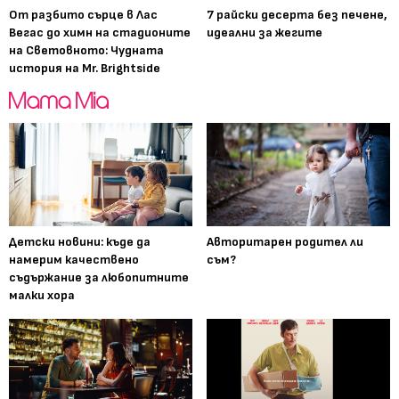
От разбито сърце в Лас
7 райски десерта без печене,
Вегас до химн на стадионите
идеални за жегите
на Световното: Чудната
история на Mr. Brightside
Детски новини: къде да
Авторитарен родител ли
намерим качествено
съм?
съдържание за любопитните
малки хора