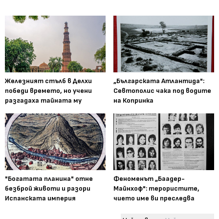
Железният стълб в Делхи
„Българската Атлантида":
победи времето, но учени
Севтополис чака под водите
разгадаха тайната му
на Копринка
"Богатата планина" отне
Феноменът „Баадер-
безброй животи и разори
Майнхоф": терористите,
Испанската империя
чието име ви преследва