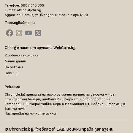
Телефон: 0887 548 300
E-mail: office[at]chr.bg
Адрес: гр. София, ул. Фредерик Жолио Кюри №20
Последвайте ни
Chr.bg е част от групата WebCafe.bg
Условия за ползване
Лични данни
За реклама
Новини
Реклама
Chronicle.bg предлага напълно различни начини за реклама – чрез
стандартни банери, иновативни формати, спонсорство на
категории, интерактивни игри и PR съобщения. Повече информация
вижте тук
.
Настройки на личните данни
© Chronicle.bg, "Уебкафе" ЕАД. Всички права запазени.