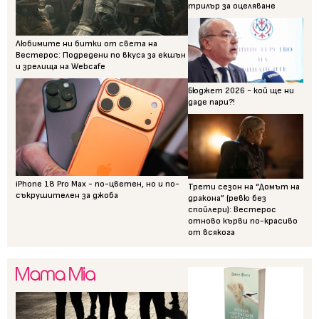
трилър за оцеляване
Любимите ни битки от света на
Вестерос: Подредени по вкуса за екшън
и зрелища на Webcafe
Бюджет 2026 - кой ще ни
даде пари?!
iPhone 18 Pro Max - по-цветен, но и по-
Трети сезон на “Домът на
съкрушителен за джоба
дракона” (ревю без
спойлери): Вестерос
отново кърви по-красиво
от всякога