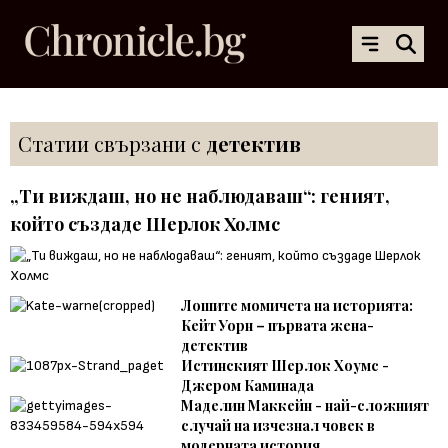
Статии свързани с
детектив
„Ти виждаш, но не наблюдаваш“: геният,
който създаде Шерлок Холмс
Лошите момичета на историята:
Кейт Уорн – първата жена-
детектив
Истинският Шерлок Хоумс -
Джером Каминада
Маделин Маккейн - най-сложният
случай на изчезнал човек в
модерната история