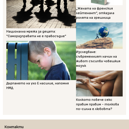
„Жената на френския
лейтенант“, отказала
ролята на грешница
Национална мрежа за децата:
"Саморазправата не е правосъдие"
Изследване:
съвременният начин на
живот съсипва човешкия
мозък
Дърпането на ухо Е насилие, напомня
НМД
Колкото повече секс
правим правим - толкова
по-силна е любовта?
Контакти