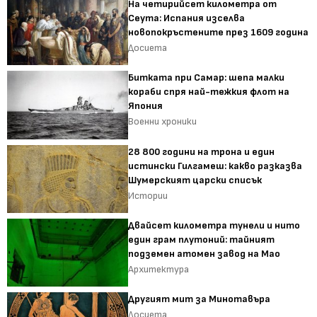
На четирийсет километра от
Сеута: Испания изселва
новопокръстените през 1609 година
Досиета
Битката при Самар: шепа малки
кораби спря най-тежкия флот на
Япония
Военни хроники
28 800 години на трона и един
истински Гилгамеш: какво разказва
Шумерският царски списък
Истории
Двайсет километра тунели и нито
един грам плутоний: тайният
подземен атомен завод на Мао
Архитектура
Другият мит за Минотавъра
Досиета