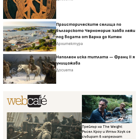
Праисторическите селища по
българското Черноморие: какво лежи
под водата от Варна до Китен
Архитектура
Наполеон иска титлата — Франц II я
унищожава
Досиета
Трейлър на The Weight:
Ръсел Кроу и Итън Хоук се
събират в напрегнат