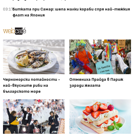
03:17
Битката при Самар: шепа малки кораби спря най-тежкия
флот на Япония
Черноморски потайности -
Отмениха Прайда в Париж
най-вкусните риби на
заради жегата
българското море