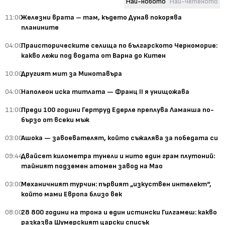
Най-новото
Най-четеното
11:00
Железни врата – там, където Дунав покорява
планините
04:00
Праисторическите селища по българското Черноморие:
какво лежи под водата от Варна до Китен
10:00
Другият мит за Минотавъра
04:00
Наполеон иска титлата — Франц II я унищожава
11:00
Преди 100 години Гертруд Едерле преплува Ламанша по-
бързо от всеки мъж
03:00
Ашока — завоевателят, който съжалява за победата си
09:44
Двайсет километра тунели и нито един грам плутоний:
тайният подземен атомен завод на Мао
03:00
Механичният турчин: първият „изкуствен интелект“,
който мами Европа близо век
08:00
28 800 години на трона и един истински Гилгамеш: какво
разказва Шумерският царски списък