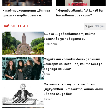
И най-подходящият цвят за
"Мъртва хватка": А какъв би
дреха на първа среща е...
бил твоят сценарии?
НАЙ-ЧЕТЕНИТЕ
7 дни
30 дни
Ашока — завоевателят, който
съжалява за победата си
Личности
Музикални хроники: Легендарният
концерт на Metallica, който беляза
разпада на СССР
Арт
Механичният турчин: първият
„изкуствен интелект“, който мами
Европа близо век
Техно