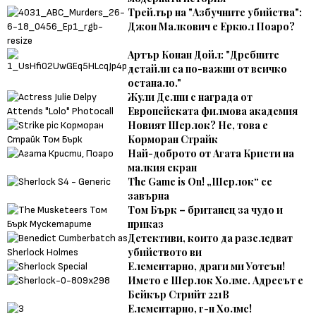
Трейлър на "Азбучните убийства":
Джон Малкович е Еркюл Поаро?
Артър Конан Дойл: "Дребните
детайли са по-важни от всичко
останало."
Жули Делпи с награда от
Европейската филмова академия
Новият Шерлок? Не, това е
Корморан Страйк
Най-доброто от Агата Кристи на
малкия екран
The Game is On! „Шерлок“ се
завърна
Том Бърк – британец за чудо и
приказ
Детективи, които да разследват
убийството ви
Елементарно, драги ми Уотсън!
Името е Шерлок Холмс. Адресът е
Бейкър Стрийт 221В
Елементарно, г-н Холмс!