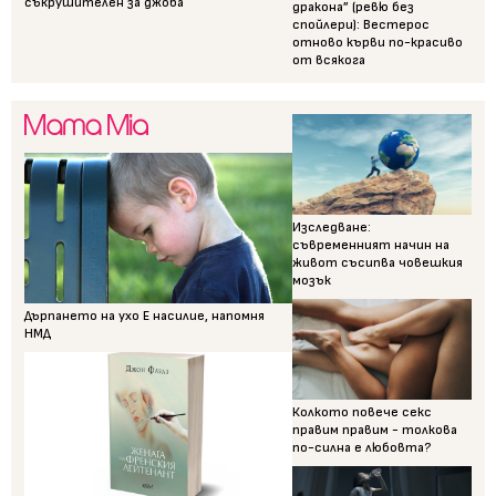
съкрушителен за джоба
дракона” (ревю без
спойлери): Вестерос
отново кърви по-красиво
от всякога
Изследване:
съвременният начин на
живот съсипва човешкия
мозък
Дърпането на ухо Е насилие, напомня
НМД
Колкото повече секс
правим правим - толкова
по-силна е любовта?