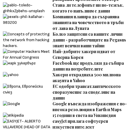
Става ли телефонът ни по-тежък,
когато го напълним с данни
Компания планира да съхранява
знанията на човечеството в тръби
от лава на Луната
Колко защитени са вашите лични
данни - разработчиците на Pegasus
знаят всички ваши тайни
Най-добрите хакери идват от
Северна Корея
Facebook ще продължи да събира
данни на потребителите
Хакери откраднаха 500 милиона
акаунта в Yahoo
ЕС одобри трансатлантическото
споразумение за споделяне на
данни
Google въвежда изображения с по-
висока резолюция в Earth и Maps
15 години в света на Уикипедия
easyJet прилага софтуерен
изкуствен интелект