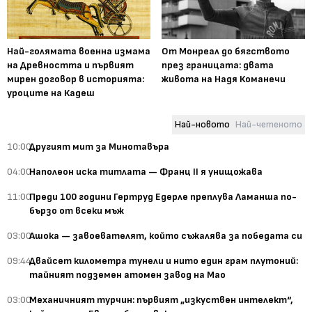
Най-голямата военна измама
От Монреал до бягството
на Древността и първият
през границата: двата
мирен договор в историята:
живота на Надя Команечи
уроците на Кадеш
Най-новото
Най-четеното
10:00
Другият мит за Минотавъра
04:00
Наполеон иска титлата — Франц II я унищожава
11:00
Преди 100 години Гертруд Едерле преплува Ламанша по-
бързо от всеки мъж
03:00
Ашока — завоевателят, който съжалява за победата си
09:44
Двайсет километра тунели и нито един грам плутоний:
тайният подземен атомен завод на Мао
03:00
Механичният турчин: първият „изкуствен интелект“,