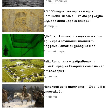
Военни хроники
28 800 години на трона и един
истински Гилгамеш: какво разказва
Шумерският царски списък
Истории
Двайсет километра тунели и нито
един грам плутоний: тайният
подземен атомен завод на Мао
Архитектура
Felix Romuliana – забравеният
римски град на Галерий е само на час
от България
Досиета
Наполеон иска титлата — Франц II я
унищожава
Досиета