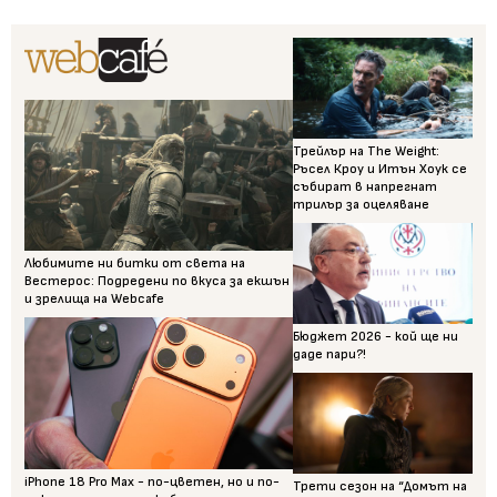
Трейлър на The Weight:
Ръсел Кроу и Итън Хоук се
събират в напрегнат
трилър за оцеляване
Любимите ни битки от света на
Вестерос: Подредени по вкуса за екшън
и зрелища на Webcafe
Бюджет 2026 - кой ще ни
даде пари?!
iPhone 18 Pro Max - по-цветен, но и по-
Трети сезон на “Домът на