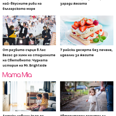
най-вкусните риби на
заради жегата
българското море
От разбито сърце в Лас
7 райски десерта без печене,
Вегас до химн на стадионите
идеални за жегите
на Световното: Чудната
история на Mr. Brightside
Детски новини: къде да
Авторитарен родител ли