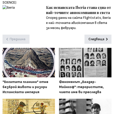
Как испанската Iberia стана една от
най-точните авиокомпании в света
Според данни на сайта Flightstats, Iberia
е най-точната авиокомпания в света
за месец февруари.
Предишна
Следваща
"Богатата планина" отне
Феноменът „Баадер-
безброй животи и разори
Майнхоф": терористите,
Испанската империя
чието име ви преследва