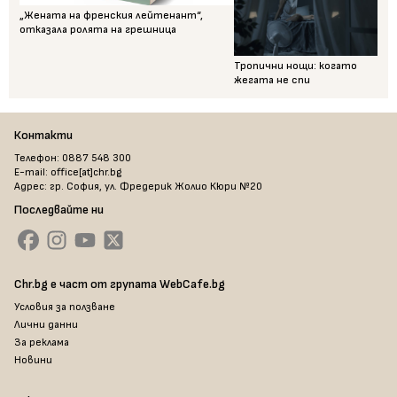
„Жената на френския лейтенант“,
отказала ролята на грешница
Тропични нощи: когато
жегата не спи
Контакти
Телефон: 0887 548 300
E-mail: office[at]chr.bg
Адрес: гр. София, ул. Фредерик Жолио Кюри №20
Последвайте ни
Chr.bg е част от групата WebCafe.bg
Условия за ползване
Лични данни
За реклама
Новини