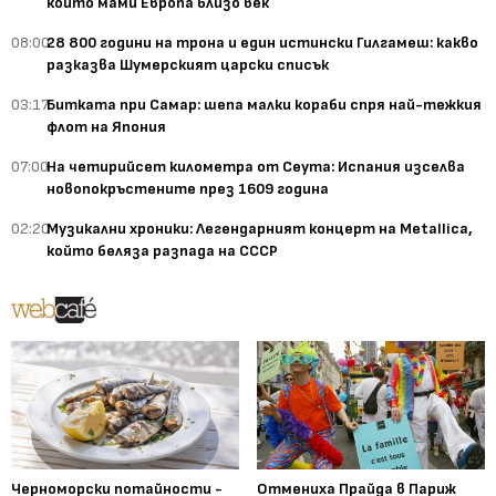
който мами Европа близо век
08:00
28 800 години на трона и един истински Гилгамеш: какво
разказва Шумерският царски списък
03:17
Битката при Самар: шепа малки кораби спря най-тежкия
флот на Япония
07:00
На четирийсет километра от Сеута: Испания изселва
новопокръстените през 1609 година
02:20
Музикални хроники: Легендарният концерт на Metallica,
който беляза разпада на СССР
Черноморски потайности -
Отмениха Прайда в Париж