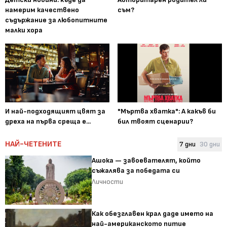
намерим качествено
съм?
съдържание за любопитните
малки хора
И най-подходящият цвят за
"Мъртва хватка": А какъв би
дреха на първа среща е...
бил твоят сценарии?
НАЙ-ЧЕТЕНИТЕ
7 дни
30 дни
Ашока — завоевателят, който
съжалява за победата си
Личности
Как обезглавен крал даде името на
най-американското питие