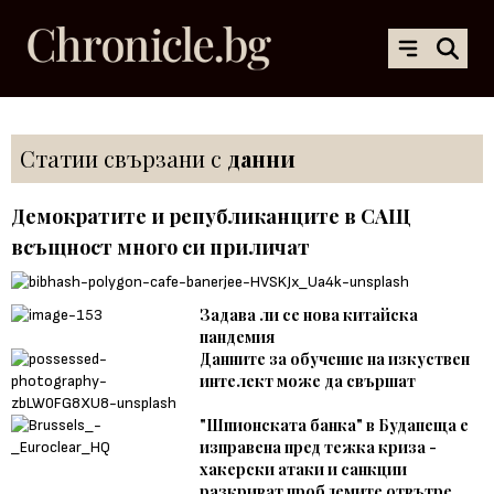
Статии свързани с
данни
Демократите и републиканците в САЩ
всъщност много си приличат
Задава ли се нова китайска
пандемия
Данните за обучение на изкуствен
интелект може да свършат
"Шпионската банка" в Будапеща е
изправена пред тежка криза -
хакерски атаки и санкции
разкриват проблемите отвътре