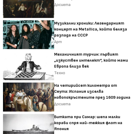
Досиета
Музикални хроники: Легендарният
концерт на Metallica, който беляза
разпада на СССР
Арт
Механичният турчин: първият
„изкуствен интелект“, който мами
Европа близо век
Техно
На четирийсет километра от
Сеута: Испания изселва
новопокръстените през 1609 година
Досиета
Битката при Самар: шепа малки
кораби спря най-тежкия флот на
Япония