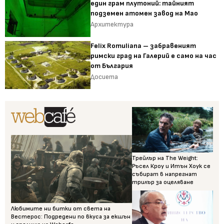
един грам плутоний: тайният
подземен атомен завод на Мао
Архитектура
Felix Romuliana – забравеният
римски град на Галерий е само на час
от България
Досиета
Трейлър на The Weight:
Ръсел Кроу и Итън Хоук се
събират в напрегнат
трилър за оцеляване
Любимите ни битки от света на
Вестерос: Подредени по вкуса за екшън