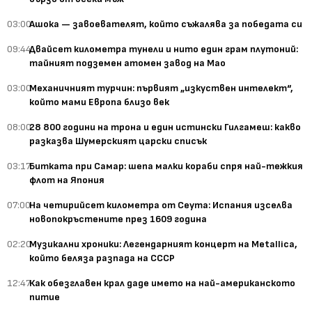
03:00
Ашока — завоевателят, който съжалява за победата си
09:44
Двайсет километра тунели и нито един грам плутоний:
тайният подземен атомен завод на Мао
03:00
Механичният турчин: първият „изкуствен интелект“,
който мами Европа близо век
08:00
28 800 години на трона и един истински Гилгамеш: какво
разказва Шумерският царски списък
03:17
Битката при Самар: шепа малки кораби спря най-тежкия
флот на Япония
07:00
На четирийсет километра от Сеута: Испания изселва
новопокръстените през 1609 година
02:20
Музикални хроники: Легендарният концерт на Metallica,
който беляза разпада на СССР
12:47
Как обезглавен крал даде името на най-американското
питие