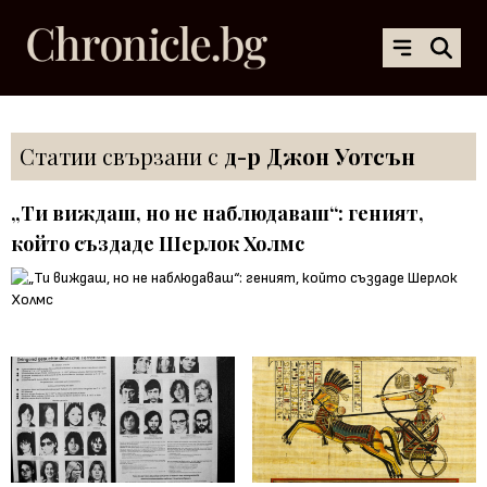
Статии свързани с
д-р Джон Уотсън
„Ти виждаш, но не наблюдаваш“: геният,
който създаде Шерлок Холмс