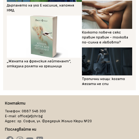
Дърпането на ухо Е насилие, напомня
НМД
Колкото повече секс
правим правим - толкова
по-силна е любовта?
„Жената на френския лейтенант“,
отказала ролята на грешница
Тропични нощи: когато
жегата не спи
Контакти
Телефон: 0887 548 300
E-mail: office[at]chr.bg
Адрес: гр. София, ул. Фредерик Жолио Кюри №20
Последвайте ни