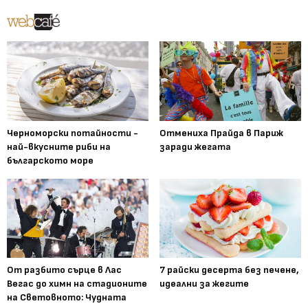
Черноморски потайности -
Отмениха Прайда в Париж
най-вкусните риби на
заради жегата
българското море
От разбито сърце в Лас
7 райски десерта без печене,
Вегас до химн на стадионите
идеални за жегите
на Световното: Чудната