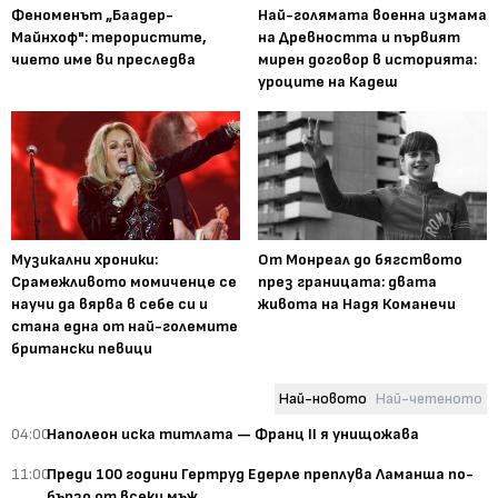
Феноменът „Баадер-
Най-голямата военна измама
Майнхоф": терористите,
на Древността и първият
чието име ви преследва
мирен договор в историята:
уроците на Кадеш
Музикални хроники:
От Монреал до бягството
Срамежливото момиченце се
през границата: двата
научи да вярва в себе си и
живота на Надя Команечи
стана една от най-големите
британски певици
Най-новото
Най-четеното
04:00
Наполеон иска титлата — Франц II я унищожава
11:00
Преди 100 години Гертруд Едерле преплува Ламанша по-
бързо от всеки мъж