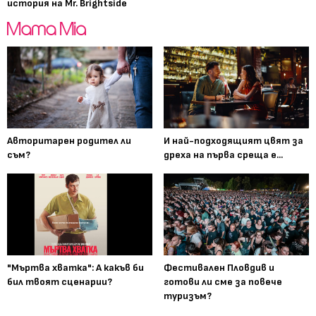
история на Mr. Brightside
Авторитарен родител ли
И най-подходящият цвят за
съм?
дреха на първа среща е...
"Мъртва хватка": А какъв би
Фестивален Пловдив и
бил твоят сценарии?
готови ли сме за повече
туризъм?