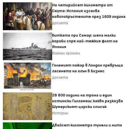
На четирийсет километра от
Сеута: Испания изселва
новопокръстените през 1609 година
Досиета
Битката при Самар: шепа малки
кораби спря най-тежкия флот на
Япония
Военни хроники
Големият пожар в Лондон превръща
гасенето на огън в бизнес
Досиета
28 800 години на трона и един
истински Гилгамеш: какво разказва
Шумерският царски списък
Истории
Двайсет километра тунели и нито