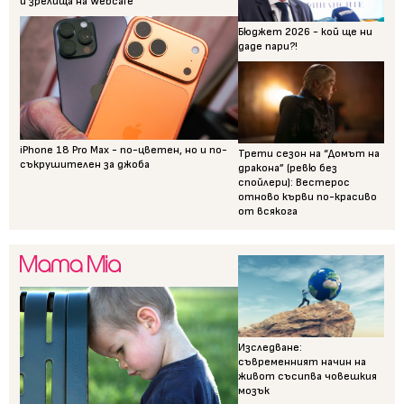
и зрелища на Webcafe
Бюджет 2026 - кой ще ни
даде пари?!
iPhone 18 Pro Max - по-цветен, но и по-
Трети сезон на “Домът на
съкрушителен за джоба
дракона” (ревю без
спойлери): Вестерос
отново кърви по-красиво
от всякога
Изследване:
съвременният начин на
живот съсипва човешкия
мозък