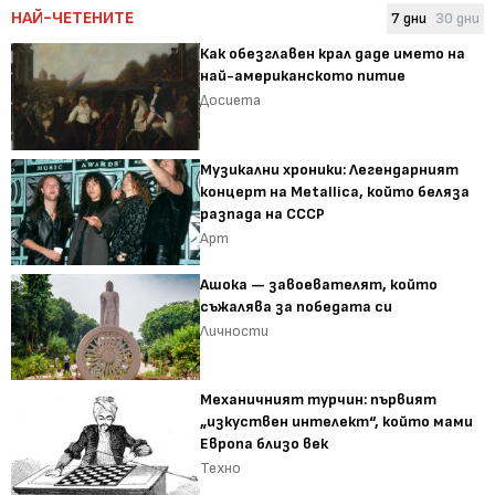
НАЙ-ЧЕТЕНИТЕ
7 дни
30 дни
Как обезглавен крал даде името на
най-американското питие
Досиета
Музикални хроники: Легендарният
концерт на Metallica, който беляза
разпада на СССР
Арт
Ашока — завоевателят, който
съжалява за победата си
Личности
Механичният турчин: първият
„изкуствен интелект“, който мами
Европа близо век
Техно