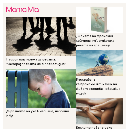
„Жената на френския
лейтенант“, отказала
ролята на грешница
Национална мрежа за децата:
"Саморазправата не е правосъдие"
Изследване:
съвременният начин на
живот съсипва човешкия
мозък
Дърпането на ухо Е насилие, напомня
НМД
Колкото повече секс