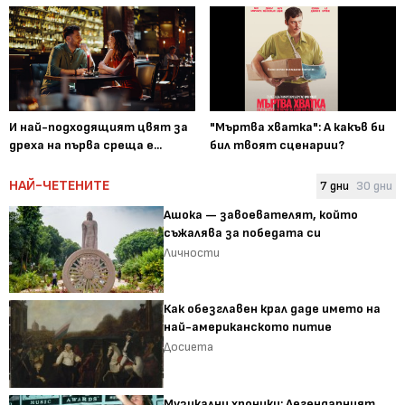
И най-подходящият цвят за
"Мъртва хватка": А какъв би
дреха на първа среща е...
бил твоят сценарии?
НАЙ-ЧЕТЕНИТЕ
7 дни
30 дни
Ашока — завоевателят, който
съжалява за победата си
Личности
Как обезглавен крал даде името на
най-американското питие
Досиета
Музикални хроники: Легендарният