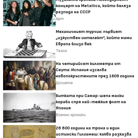
концерт на Metallica, който беляза
разпада на СССР
Арт
Механичният турчин: първият
„изкуствен интелект“, който мами
Европа близо век
Техно
На четирийсет километра от
Сеута: Испания изселва
новопокръстените през 1609 година
Досиета
Битката при Самар: шепа малки
кораби спря най-тежкия флот на
Япония
Военни хроники
28 800 години на трона и един
истински Гилгамеш: какво разказва