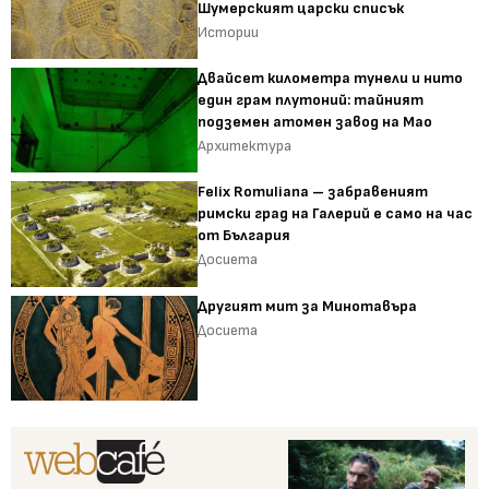
Шумерският царски списък
Истории
Двайсет километра тунели и нито
един грам плутоний: тайният
подземен атомен завод на Мао
Архитектура
Felix Romuliana – забравеният
римски град на Галерий е само на час
от България
Досиета
Другият мит за Минотавъра
Досиета