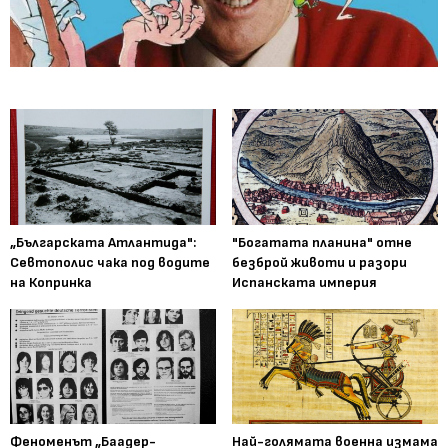
„Българската Атлантида":
"Богатата планина" отне
Севтополис чака под водите
безброй животи и разори
на Копринка
Испанската империя
Феноменът „Баадер-
Най-голямата военна измама