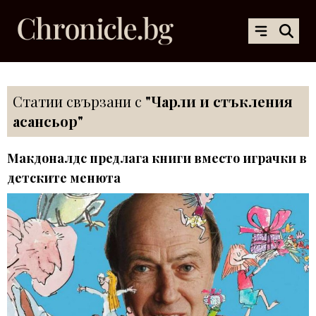
Статии свързани с
"Чарли и стъкления
асансьор"
Макдоналдс предлага книги вместо играчки в
детските менюта