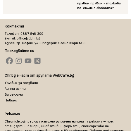
правим правим - толкова
по-силна е любовта?
Контакти
Телефон: 0887 548 300
E-mail: office[at]chr.bg
Адрес: гр. София, ул. Фредерик Жолио Кюри №20
Последвайте ни
Chr.bg е част от групата WebCafe.bg
Условия за ползване
Лични данни
За реклама
Новини
Реклама
Chronicle.bg предлага напълно различни начини за реклама – чрез
стандартни банери, иновативни формати, спонсорство на
категории, интерактивни игри и PR съобщения. Повече информация