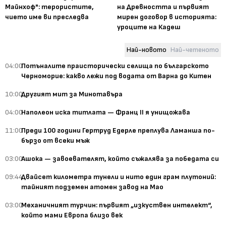
Майнхоф": терористите,
на Древността и първият
чието име ви преследва
мирен договор в историята:
уроците на Кадеш
Най-новото
Най-четеното
04:00
Потъналите праисторически селища по българското
Черноморие: какво лежи под водата от Варна до Китен
10:00
Другият мит за Минотавъра
04:00
Наполеон иска титлата — Франц II я унищожава
11:00
Преди 100 години Гертруд Едерле преплува Ламанша по-
бързо от всеки мъж
03:00
Ашока — завоевателят, който съжалява за победата си
09:44
Двайсет километра тунели и нито един грам плутоний:
тайният подземен атомен завод на Мао
03:00
Механичният турчин: първият „изкуствен интелект“,
който мами Европа близо век