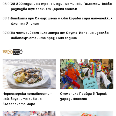
08:00
28 800 години на трона и един истински Гилгамеш: какво
разказва Шумерският царски списък
03:17
Битката при Самар: шепа малки кораби спря най-тежкия
флот на Япония
07:00
На четирийсет километра от Сеута: Испания изселва
новопокръстените през 1609 година
Черноморски потайности -
Отмениха Прайда в Париж
най-вкусните риби на
заради жегата
българското море