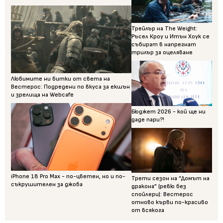
Трейлър на The Weight:
Ръсел Кроу и Итън Хоук се
събират в напрегнат
трилър за оцеляване
Любимите ни битки от света на
Вестерос: Подредени по вкуса за екшън
и зрелища на Webcafe
Бюджет 2026 - кой ще ни
даде пари?!
iPhone 18 Pro Max - по-цветен, но и по-
Трети сезон на “Домът на
съкрушителен за джоба
дракона” (ревю без
спойлери): Вестерос
отново кърви по-красиво
от всякога