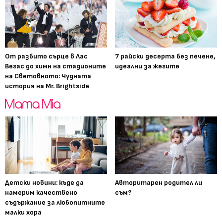
От разбито сърце в Лас
7 райски десерта без печене,
Вегас до химн на стадионите
идеални за жегите
на Световното: Чудната
история на Mr. Brightside
Детски новини: къде да
Авторитарен родител ли
намерим качествено
съм?
съдържание за любопитните
малки хора