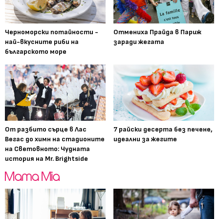
Черноморски потайности -
Отмениха Прайда в Париж
най-вкусните риби на
заради жегата
българското море
От разбито сърце в Лас
7 райски десерта без печене,
Вегас до химн на стадионите
идеални за жегите
на Световното: Чудната
история на Mr. Brightside