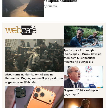
покорява планините
Досиета
Трейлър на The Weight:
Ръсел Кроу и Итън Хоук се
събират в напрегнат
трилър за оцеляване
Любимите ни битки от света на
Вестерос: Подредени по вкуса за екшън
и зрелища на Webcafe
Бюджет 2026 - кой ще ни
даде пари?!