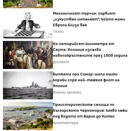
Механичният турчин: първият
„изкуствен интелект“, който мами
Европа близо век
Техно
На четирийсет километра от
Сеута: Испания изселва
новопокръстените през 1609 година
Досиета
Битката при Самар: шепа малки
кораби спря най-тежкия флот на
Япония
Военни хроники
Праисторическите селища по
българското Черноморие: какво лежи
под водата от Варна до Китен
Архитектура