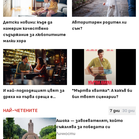
Детски новини: къде да
Авторитарен родител ли
намерим качествено
съм?
съдържание за любопитните
малки хора
И най-подходящият цвят за
"Мъртва хватка": А какъв би
дреха на първа среща е...
бил твоят сценарии?
НАЙ-ЧЕТЕНИТЕ
7 дни
30 дни
Ашока — завоевателят, който
съжалява за победата си
Личности