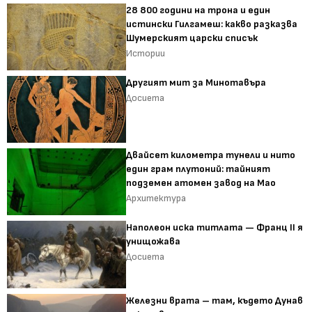
28 800 години на трона и един
истински Гилгамеш: какво разказва
Шумерският царски списък
Истории
Другият мит за Минотавъра
Досиета
Двайсет километра тунели и нито
един грам плутоний: тайният
подземен атомен завод на Мао
Архитектура
Наполеон иска титлата — Франц II я
унищожава
Досиета
Железни врата – там, където Дунав