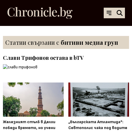
Статии свързани с
битиви медиа груп
Слави Трифонов остава в bTV
Железният стълб в Делхи
„Българската Атлантида":
победи времето, но учени
Севтополис чака под водите