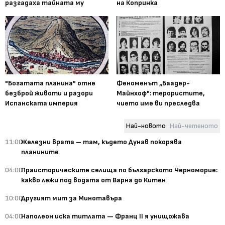
разгадаха тайната му
на Копринка
"Богатата планина" отне
Феноменът „Баадер-
безброй животи и разори
Майнхоф": терористите,
Испанската империя
чието име ви преследва
Най-новото
Най-четеното
11:00
Железни врата – там, където Дунав покорява
планините
04:00
Праисторическите селища по българското Черноморие:
какво лежи под водата от Варна до Китен
10:00
Другият мит за Минотавъра
04:00
Наполеон иска титлата — Франц II я унищожава