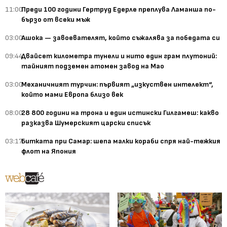
11:00
Преди 100 години Гертруд Едерле преплува Ламанша по-
бързо от всеки мъж
03:00
Ашока — завоевателят, който съжалява за победата си
09:44
Двайсет километра тунели и нито един грам плутоний:
тайният подземен атомен завод на Мао
03:00
Механичният турчин: първият „изкуствен интелект“,
който мами Европа близо век
08:00
28 800 години на трона и един истински Гилгамеш: какво
разказва Шумерският царски списък
03:17
Битката при Самар: шепа малки кораби спря най-тежкия
флот на Япония