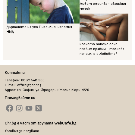
живот съсипва човешкия
мозък
Дърпането на ухо Е насилие, напомня
НМД
Колкото повече секс
правим правим - толкова
по-силна е любовта?
Контакти
Телефон: 0887 548 300
E-mail: office[at]chr.bg
Адрес: гр. София, ул. Фредерик Жолио Кюри №20
Последвайте ни
Chr.bg е част от групата WebCafe.bg
Условия за ползване