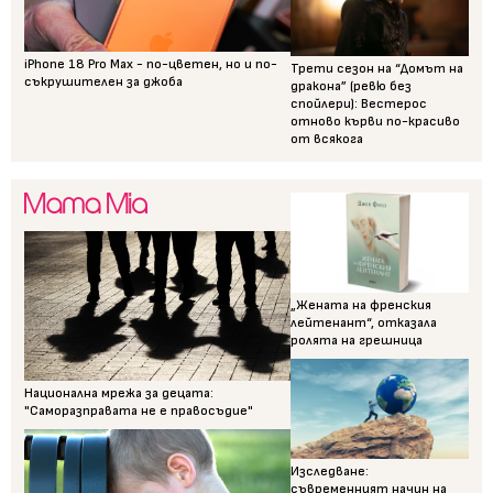
iPhone 18 Pro Max - по-цветен, но и по-
Трети сезон на “Домът на
съкрушителен за джоба
дракона” (ревю без
спойлери): Вестерос
отново кърви по-красиво
от всякога
„Жената на френския
лейтенант“, отказала
ролята на грешница
Национална мрежа за децата:
"Саморазправата не е правосъдие"
Изследване:
съвременният начин на