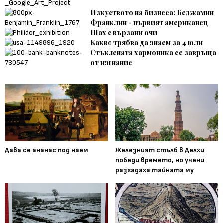
Изкуството на бизнеса: Беджамин
Франклин - първият американец
Шах с вързани очи
Какво трябва да знаем за 4 юли
Стъклената хармоника се завръща
от изгнание
Дава се ананас под наем
Железният стълб в Делхи
победи времето, но учени
разгадаха тайната му