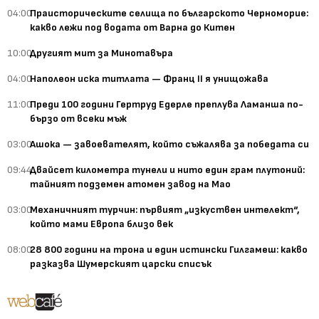
04:00
Праисторическите селища по българското Черноморие:
какво лежи под водата от Варна до Китен
10:00
Другият мит за Минотавъра
04:00
Наполеон иска титлата — Франц II я унищожава
11:00
Преди 100 години Гертруд Едерле преплува Ламанша по-
бързо от всеки мъж
03:00
Ашока — завоевателят, който съжалява за победата си
09:44
Двайсет километра тунели и нито един грам плутоний:
тайният подземен атомен завод на Мао
03:00
Механичният турчин: първият „изкуствен интелект“,
който мами Европа близо век
08:00
28 800 години на трона и един истински Гилгамеш: какво
разказва Шумерският царски списък