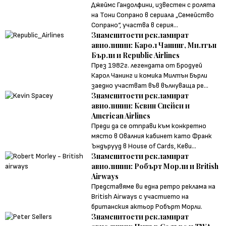
Джеймс Гандолфини, известен с ролята
на Тони Сопрано в сериала „Семейство
Сопрано“, участва в серия...
Знаменитости рекламират
авиолинии: Карол Чанинг, Милтън
Бърли и Republic Airlines
През 1982г. легендата от Бродуей
Карол Чанинг и комика Милтън Бърли
заедно участват във вълнуваща ре...
Знаменитости рекламират
авиолинии: Кевин Спейси и
American Airlines
Преди да се отправи към конкретно
място в Овалния кабинет като Франк
Ъндърууд в House of Cards, Кеви...
Знаменитости рекламират
авиолинии: Робърт Морли и British
Airways
Представяме ви една ретро реклама на
British Airways с участието на
британския актьор Робърт Морли.
Знаменитости рекламират