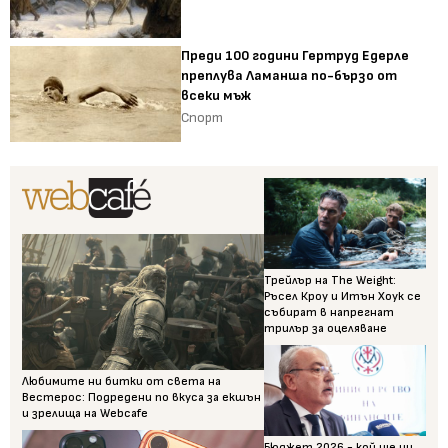
Преди 100 години Гертруд Едерле
преплува Ламанша по-бързо от
всеки мъж
Спорт
Трейлър на The Weight:
Ръсел Кроу и Итън Хоук се
събират в напрегнат
трилър за оцеляване
Любимите ни битки от света на
Вестерос: Подредени по вкуса за екшън
и зрелища на Webcafe
Бюджет 2026 - кой ще ни