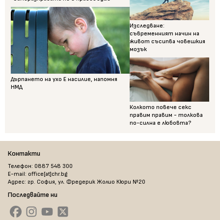
Изследване:
съвременният начин на
живот съсипва човешкия
мозък
Дърпането на ухо Е насилие, напомня
НМД
Колкото повече секс
правим правим - толкова
по-силна е любовта?
Контакти
Телефон: 0887 548 300
E-mail: office[at]chr.bg
Адрес: гр. София, ул. Фредерик Жолио Кюри №20
Последвайте ни