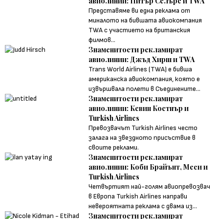
авиолинии: Питър Селърс и TWA
Представяме ви една реклама от
миналото на бившата авиокомпания
TWA с участието на британския
филмов...
Знаменитости рекламират
авиолинии: Джъд Хирш и TWA
Trans World Airlines (TWA) е бивша
американска авиокомпания, която е
извършвала полети в Съединените...
Знаменитости рекламират
авиолинии: Кевин Костнър и
Turkish Airlines
Превозвачът Turkish Airlines често
залага на звездното присъствие в
своите реклами.
Знаменитости рекламират
авиолинии: Коби Брайънт, Меси и
Turkish Airlines
Четвъртият най-голям авиопревозвач
в Европа Turkish Airlines направи
невероятната реклама с двама из...
Знаменитости рекламират