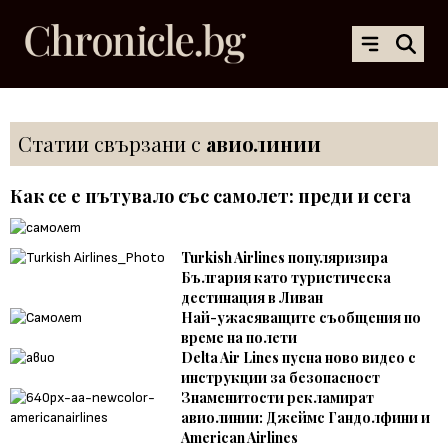
Статии свързани с
авиолинии
Как се е пътувало със самолет: преди и сега
Turkish Airlines популяризира
България като туристическа
дестинация в Ливан
Най-ужасяващите съобщения по
време на полети
Delta Air Lines пусна ново видео с
инструкции за безопасност
Знаменитости рекламират
авиолинии: Джеймс Гандолфини и
American Airlines