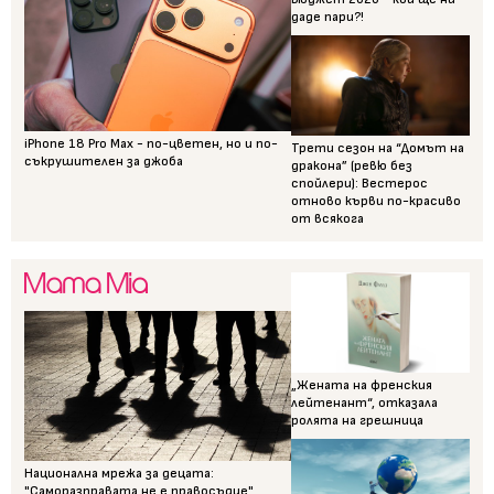
даде пари?!
iPhone 18 Pro Max - по-цветен, но и по-
Трети сезон на “Домът на
съкрушителен за джоба
дракона” (ревю без
спойлери): Вестерос
отново кърви по-красиво
от всякога
„Жената на френския
лейтенант“, отказала
ролята на грешница
Национална мрежа за децата:
"Саморазправата не е правосъдие"