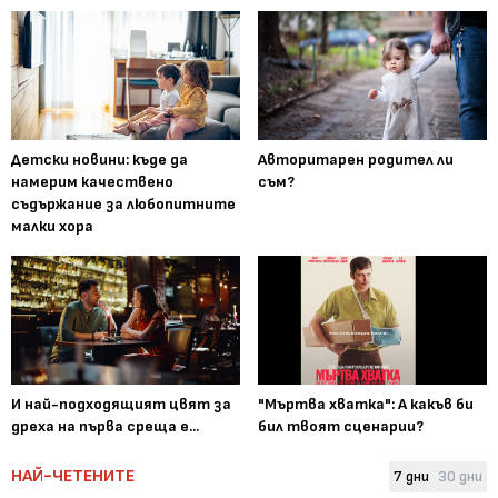
Детски новини: къде да
Авторитарен родител ли
намерим качествено
съм?
съдържание за любопитните
малки хора
И най-подходящият цвят за
"Мъртва хватка": А какъв би
дреха на първа среща е...
бил твоят сценарии?
НАЙ-ЧЕТЕНИТЕ
7 дни
30 дни