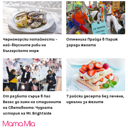
Черноморски потайности -
Отмениха Прайда в Париж
най-вкусните риби на
заради жегата
българското море
От разбито сърце в Лас
7 райски десерта без печене,
Вегас до химн на стадионите
идеални за жегите
на Световното: Чудната
история на Mr. Brightside