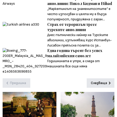
авиолинии: Никол Кидман и Etihad
„Маркетингът на знаменитостите“ е
често използван и целта му е бърза
популярност, придружена с гаран...
Страх от тероризъм тресе
турските авиолинии
Днес пътнически лайнер на Турските
авиолинии, изпълняващ курс Истанбул-
Лисабон прекъсна полета си за...
Една година търсят без успех
малайзийския самолет
Годишнината е утре, а следа от
машината все още няма
Предишна
Следваща