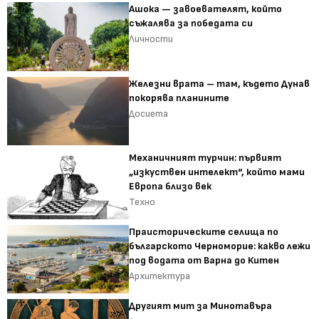
Ашока — завоевателят, който
съжалява за победата си
Личности
Железни врата – там, където Дунав
покорява планините
Досиета
Механичният турчин: първият
„изкуствен интелект“, който мами
Европа близо век
Техно
Праисторическите селища по
българското Черноморие: какво лежи
под водата от Варна до Китен
Архитектура
Другият мит за Минотавъра