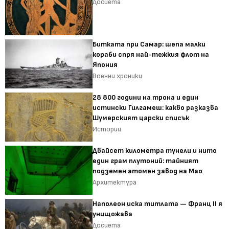
Досиета
Битката при Самар: шепа малки
кораби спря най-тежкия флот на
Япония
Военни хроники
28 800 години на трона и един
истински Гилгамеш: какво разказва
Шумерският царски списък
Истории
Двайсет километра тунели и нито
един грам плутоний: тайният
подземен атомен завод на Мао
Архитектура
Наполеон иска титлата — Франц II я
унищожава
Досиета