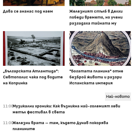
Дава се ананас под наем
Железният стълб в Делхи
победи времето, но учени
разгадаха тайната му
„Българската Атлантида":
"Богатата планина" отне
Севтополис чака под водите
безброй животи и разори
на Копринка
Испанската империя
Най-новото
11:00
Музикални хроники: Как възникна най-големият хеви
метъл фестивал в света
11:00
Железни врата – там, където Дунав покорява
планините