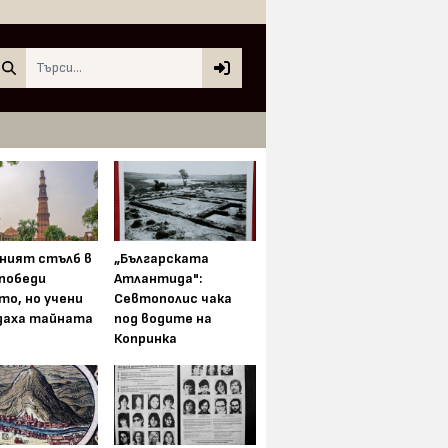
Search
ният стълб в
„Българската
 победи
Атлантида":
то, но учени
Севтополис чака
даха тайната
под водите на
Копринка