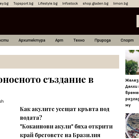
ey.bg
Topsport.bg
Lifestyle.bg
Infostock
shop.gladen.bg
limon.bg
ости
Архитектура
Арт
Техно
Природа
Спорт
оносното създание в
Желез
Делхи
време
разга
му
Как акулите усещат кръвта под
водата?
"Кокаинови акули" бяха открити
край бреговете на Бразилия