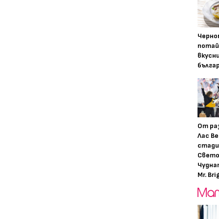
Черно
потай
вкусн
бълга
От ра
Лас Ве
стади
Свето
Чудна
Mr. Bri