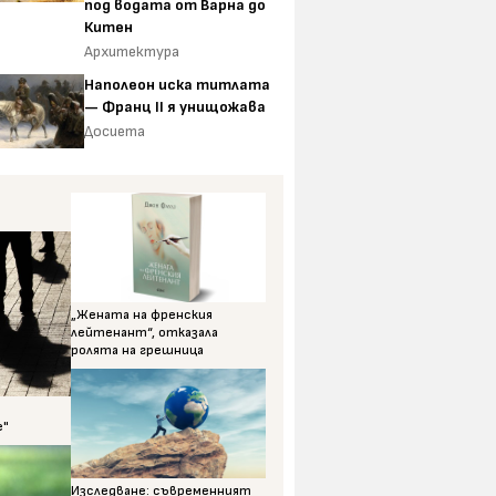
под водата от Варна до
Китен
Архитектура
Наполеон иска титлата
— Франц II я унищожава
Досиета
„Жената на френския
лейтенант“, отказала
ролята на грешница
е"
Изследване: съвременният