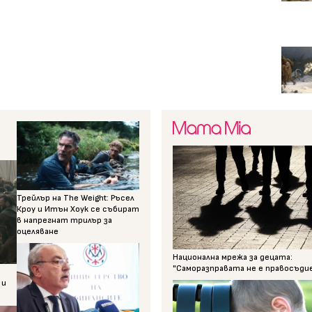
Трейлър на The Weight: Ръсел
Кроу и Итън Хоук се събират
в напрегнат трилър за
оцеляване
Национална мрежа за децата:
"Саморазправата не е правосъди
 и