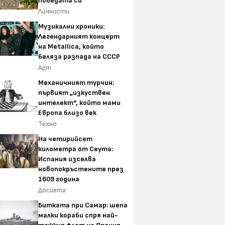
победата си
Личности
Музикални хроники:
Легендарният концерт
на Metallica, който
беляза разпада на СССР
Арт
Механичният турчин:
първият „изкуствен
интелект“, който мами
Европа близо век
Техно
На четирийсет
километра от Сеута:
Испания изселва
новопокръстените през
1609 година
Досиета
Битката при Самар: шепа
малки кораби спря най-