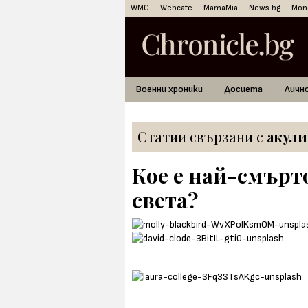
WMG
Webcafe
MamaMia
News.bg
Mon
Военни хроники
Досиета
Личн
Статии свързани с
акули
Кое е най-смърт
света?