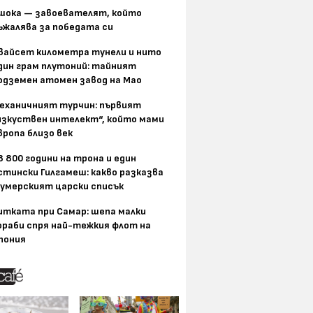
шока — завоевателят, който
ъжалява за победата си
вайсет километра тунели и нито
дин грам плутоний: тайният
одземен атомен завод на Мао
еханичният турчин: първият
изкуствен интелект“, който мами
вропа близо век
8 800 години на трона и един
стински Гилгамеш: какво разказва
умерският царски списък
итката при Самар: шепа малки
ораби спря най-тежкия флот на
пония