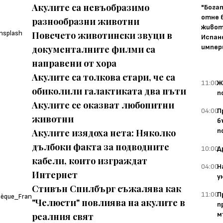
Акулите са невъобразимо
"Бога
отне 
разнообразни животни
живот
Повечето животински звуци в
Испан
импер
документалните филми са
направени от хора
Акулите са толкова стари, че са
11:00
Ж
обиколили галактиката два пъти
п
Акулите се оказват любопитни
04:00
П
животни
б
п
Акулите изядоха нета: Няколко
дълбоки факта за подводните
10:00
Д
кабели, които изграждат
04:00
Н
Интернет
у
Стивън Спилбърг съжалява как
11:00
П
"Челюсти" повлиява на акулите в
п
м
реалния свят