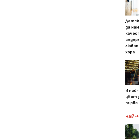
Детск
да на
качес
съдър
любоп
хора
И най
цвят з
първа 
НАЙ-