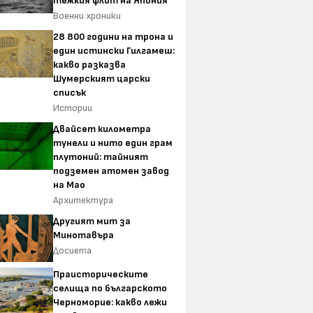
тежкия флот на Япония
Военни хроники
28 800 години на трона и
един истински Гилгамеш:
какво разказва
Шумерският царски
списък
Истории
Двайсет километра
тунели и нито един грам
плутоний: тайният
подземен атомен завод
на Мао
Архитектура
Другият мит за
Минотавъра
Досиета
Праисторическите
селища по българското
Черноморие: какво лежи