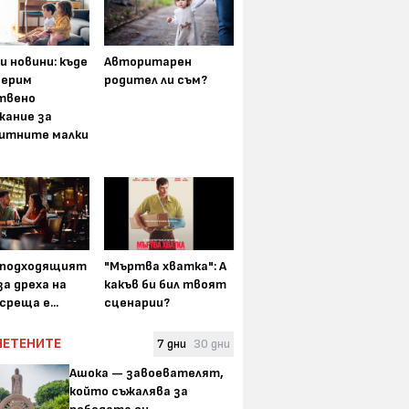
и новини: къде
Авторитарен
мерим
родител ли съм?
твено
жание за
итните малки
-подходящият
"Мъртва хватка": А
а дреха на
какъв би бил твоят
среща е...
сценарии?
ЧЕТЕНИТЕ
7 дни
30 дни
Ашока — завоевателят,
който съжалява за