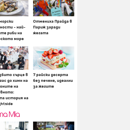
морски
Отмениха Прайда в
ности - най-
Париж заради
ите риби на
жегата
рското море
збито сърце в
7 райски десерта
гас до химн на
без печене, идеални
оните на
за жегите
вното:
та история на
ghtside