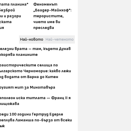
тата планина"
Феноменът
безброй
„Баадер-Майнхоф":
и и разори
терористите,
ската
чието име ви
ия
преследва
Най-новото
Най-четеното
елезни врата – там, където Дунав
окорява планините
раисторическите селища по
ългарското Черноморие: какво лежи
од водата от Варна до Китен
ругият мит за Минотавъра
аполеон иска титлата — Франц II я
нищожава
реди 100 години Гертруд Едерле
реплува Ламанша по-бързо от всеки
ъж