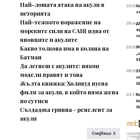
Най-лошата атака на акули в
03:00
А
с
историята
Най-тежкото поражение на
09:44
Д
е
морските сили на САЩ идва от
п
японците и акулите
03:00
М
Какво толкова има в колана на
„
Батман
Е
Да легнеш с акулите: някои
08:00
2
модели правят и това
и
Жълта книжка: Холивуд пусна
Ш
филм за акули, в който няма жена
03:17
Б
по сутиен
к
Я
Създадоха гривна - репелент за
акули
Следваща