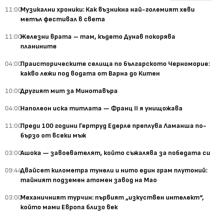
11:00
Музикални хроники: Как възникна най-големият хеви
метъл фестивал в света
11:00
Железни врата – там, където Дунав покорява
планините
04:00
Праисторическите селища по българското Черноморие:
какво лежи под водата от Варна до Китен
10:00
Другият мит за Минотавъра
04:00
Наполеон иска титлата — Франц II я унищожава
11:00
Преди 100 години Гертруд Едерле преплува Ламанша по-
бързо от всеки мъж
03:00
Ашока — завоевателят, който съжалява за победата си
09:44
Двайсет километра тунели и нито един грам плутоний:
тайният подземен атомен завод на Мао
03:00
Механичният турчин: първият „изкуствен интелект“,
който мами Европа близо век