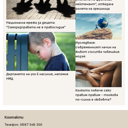
лейтенант“, отказала
ролята на грешница
Национална мрежа за децата:
"Саморазправата не е правосъдие"
Изследване:
съвременният начин на
живот съсипва човешкия
мозък
Дърпането на ухо Е насилие, напомня
НМД
Колкото повече секс
правим правим - толкова
по-силна е любовта?
Контакти
Телефон: 0887 548 300