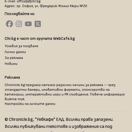
E-mail: office[at]chr.bg
Адрес: гр. София, ул. Фредерик Жолио Кюри №20
Последвайте ни
Chr.bg е част от групата WebCafe.bg
Условия за ползване
Лични данни
За реклама
Новини
Реклама
Chronicle.bg предлага напълно различни начини за реклама – чрез
стандартни банери, иновативни формати, спонсорство на
категории, интерактивни игри и PR съобщения. Повече информация
вижте тук
.
Настройки на личните данни
© Chronicle.bg, "Уебкафе" ЕАД. Всички права запазени.
Всички публикувани текстове и изображения са под