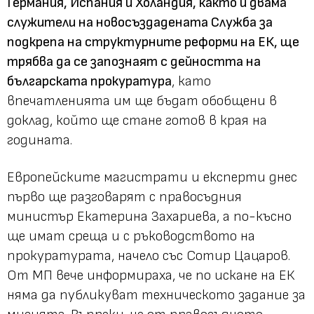
Германия, Испания и Холандия, както и двама
служители на новосъздадената Служба за
подкрепа на структурните реформи на ЕК, ще
трябва да се запознаят с дейността на
българската прокуратура
, като
впечатленията им ще бъдат обобщени в
доклад, който ще стане готов в края на
годината.
Европейските магистрати и експерти днес
първо ще разговарят с правосъдния
министър Екатерина Захариева, а по-късно
ще имат среща и с ръководството на
прокуратурата, начело със Сотир Цацаров.
От МП вече информираха, че по искане на ЕК
няма да публикуват техническото задание за