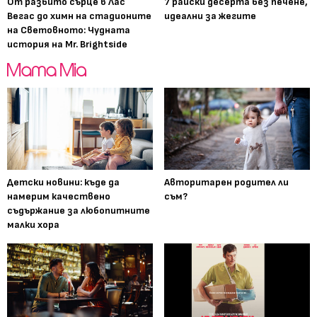
От разбито сърце в Лас
7 райски десерта без печене,
Вегас до химн на стадионите
идеални за жегите
на Световното: Чудната
история на Mr. Brightside
Детски новини: къде да
Авторитарен родител ли
намерим качествено
съм?
съдържание за любопитните
малки хора