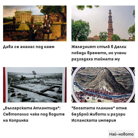
Дава се ананас под наем
Железният стълб в Делхи
победи времето, но учени
разгадаха тайната му
„Българската Атлантида":
"Богатата планина" отне
Севтополис чака под водите
безброй животи и разори
на Копринка
Испанската империя
Най-новото