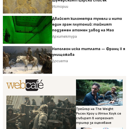
Шумерският царски списък
Истории
Двайсет километра тунели и нито
един грам плутоний: тайният
подземен атомен завод на Мао
Архитектура
Наполеон иска титлата — Франц II я
унищожава
Досиета
Трейлър на The Weight:
Ръсел Кроу и Итън Хоук се
събират в напрегнат
трилър за оцеляване