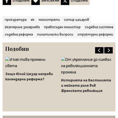
СПОДЕЛЯНЕ
ХАРЕСВА МИ
СПОДЕЛЯНЕ
прокуратура
ек
магистрати
сотир цацаров
екатерина захариева
правосъден министър
съдебна система
съдебна реформа
политически въпроси
структурни реформи
Подобни
Защо Юлий Цезар направи
календарна реформа?
кт
Историята на Бастилията
на
и нейната роля във
Fe
Френската революция
за
на
Бъ