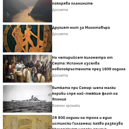
покорява планините
Досиета
Другият мит за Минотавъра
Досиета
На четирийсет километра от
Сеута: Испания изселва
новопокръстените през 1609 година
Досиета
Битката при Самар: шепа малки
кораби спря най-тежкия флот на
Япония
Военни хроники
28 800 години на трона и един
истински Гилгамеш: какво разказва