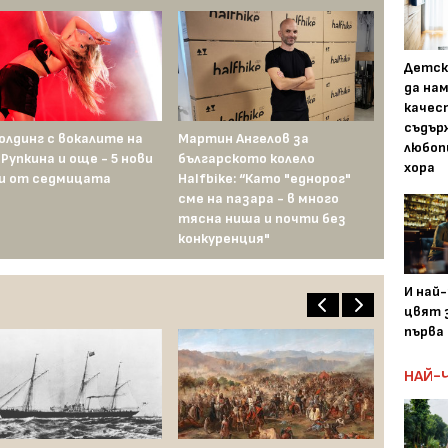
Детск
да на
качес
съдър
Голдинг с вокалите на
Мартин Ангелов за
След инци
любоп
 Рупкина и още - 5 нови
българското колело
Кънчево: з
хора
и от седмицата
Halfbike: “Като "еднорог"
обвинявам
сме на пазара - в много
най-лесния
тясна ниша и почти без
грешният
конкуренция"
И най
цвят з
първа 
НАЙ-