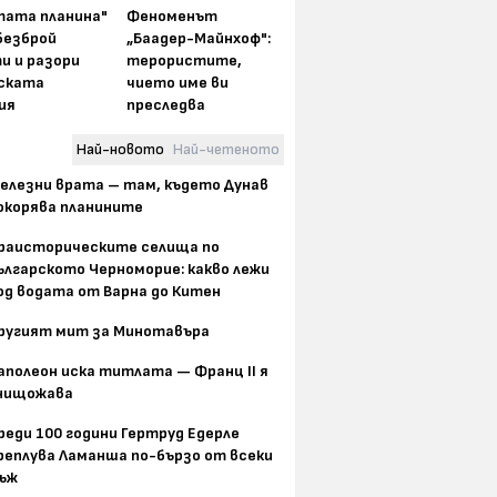
тата планина"
Феноменът
безброй
„Баадер-Майнхоф":
и и разори
терористите,
ската
чието име ви
ия
преследва
Най-новото
Най-четеното
елезни врата – там, където Дунав
окорява планините
раисторическите селища по
ългарското Черноморие: какво лежи
од водата от Варна до Китен
ругият мит за Минотавъра
аполеон иска титлата — Франц II я
нищожава
реди 100 години Гертруд Едерле
реплува Ламанша по-бързо от всеки
ъж