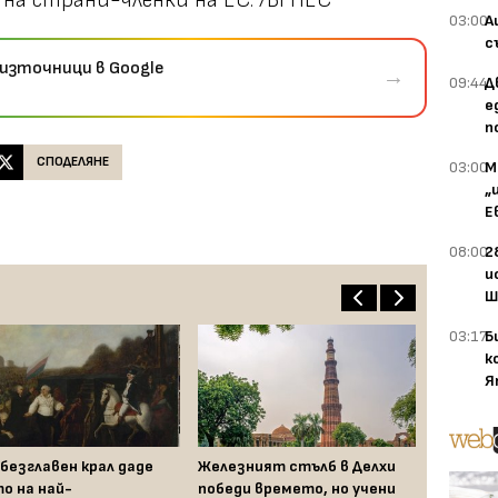
 на страни-членки на ЕС. /БГНЕС
03:00
А
с
източници в Google
→
09:44
Д
е
п
СПОДЕЛЯНЕ
03:00
М
„
Е
08:00
2
и
Ш
03:17
Б
к
Я
обезглавен крал даде
Железният стълб в Делхи
о на най-
победи времето, но учени