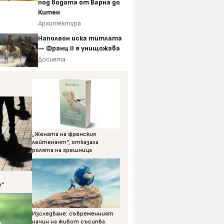
под водата от Варна до
Китен
Архитектура
Наполеон иска титлата
— Франц II я унищожава
Досиета
„Жената на френския
лейтенант“, отказала
ролята на грешница
е"
Изследване: съвременният
начин на живот съсипва