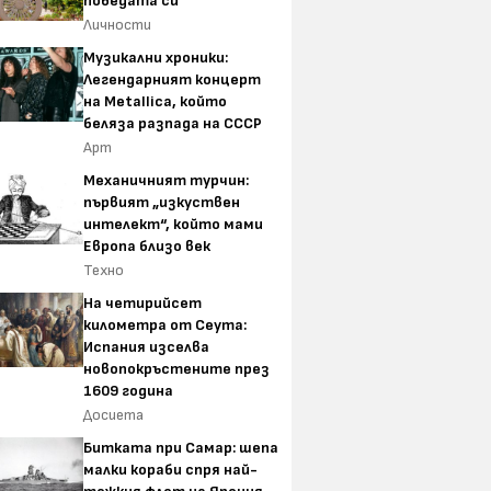
победата си
Личности
Музикални хроники:
Легендарният концерт
на Metallica, който
беляза разпада на СССР
Арт
Механичният турчин:
Е-търговията расте, но
Технополис с
първият „изкуствен
Спиди губи темпо при най-
предварителн
интелект“, който мами
масовите доставки
на новите сг
Европа близо век
смартфони Sa
Техно
Z и смарт час
Watch
На четирийсет
артали на София
километра от Сеута:
жни 39 години
Испания изселва
аем, за да се
новопокръстените през
жилището
1609 година
Досиета
Битката при Самар: шепа
малки кораби спря най-