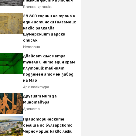
тежкия флот на Япония
Военни хроники
28 800 години на трона и
един истински Гилгамеш:
какво разказва
Шумерският царски
списък
Истории
Двайсет километра
тунели и нито един грам
плутоний: тайният
подземен атомен завод
на Мао
Архитектура
Другият мит за
Минотавъра
Досиета
Праисторическите
селища по българското
Черноморие: какво лежи