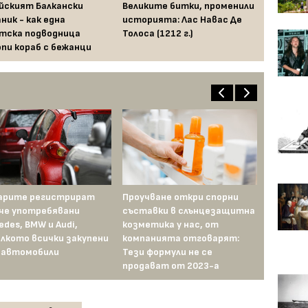
йският Балкански
Великите битки, променили
ник - как една
историята: Лас Навас Де
тска подводница
Толоса (1212 г.)
пи кораб с бежанци
арите регистрират
Проучване откри спорни
В някои кв
че употребявани
съставки в слънцезащитна
вече са ну
edes, BMW и Audi,
козметика у нас, от
доход от н
лкото всички закупени
компанията отговарят:
изплати 
 автомобили
Тези формули не се
продават от 2023-а