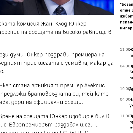
"Бога
отне 
живот
Испан
ската комисия Жан-Клод Юнкер
импер
роение на срещата на високо равнище в
11:00
Ж
тези думи Юнкер поздрави премиера на
п
ледният прие шегата с усмивка, макар да
04:00
П
о.
б
п
нкер стана гръцкият премиер Алексис
10:00
Д
 предложи вратовръзката си, тъй като
04:00
Н
ава, дори на официални срещи.
у
 време на срещата Юнкер изобщо е бил в
11:00
П
п
ие. Европремиерът раздавал шеги и
м