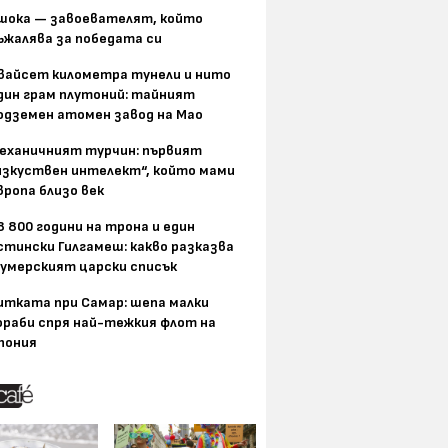
шока — завоевателят, който
ъжалява за победата си
вайсет километра тунели и нито
дин грам плутоний: тайният
одземен атомен завод на Мао
еханичният турчин: първият
изкуствен интелект“, който мами
вропа близо век
8 800 години на трона и един
стински Гилгамеш: какво разказва
умерският царски списък
итката при Самар: шепа малки
ораби спря най-тежкия флот на
пония