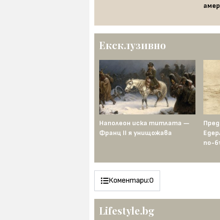
на Галерий е само на час от
амер
България
Ексклузивно
Другият мит за
Наполеон иска титлата —
Пред
Минотавъра
Франц II я унищожава
Едер
по-б
Коментари:
0
Lifestyle.bg