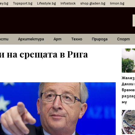
ey.bg
Topsport.bg
Lifestyle.bg
Infostock
shop.gladen.bg
limon.bg
ости
Архитектура
Арт
Техно
Природа
Спорт
 на срещата в Рига
Желез
Делхи
време
разга
му