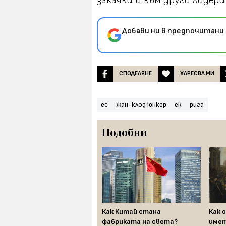
закачки и към други лидери
Добави ни в предпочитани 
СПОДЕЛЯНЕ
ХАРЕСВА МИ
ес
жан-клод юнкер
ек
рига
Подобни
Felix Romuliana –
Как Китай стана
Как 
забравеният римски град
фабриката на света?
имет