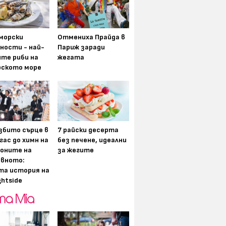
морски
Отмениха Прайда в
ности - най-
Париж заради
ите риби на
жегата
рското море
збито сърце в
7 райски десерта
гас до химн на
без печене, идеални
оните на
за жегите
вното:
та история на
ghtside