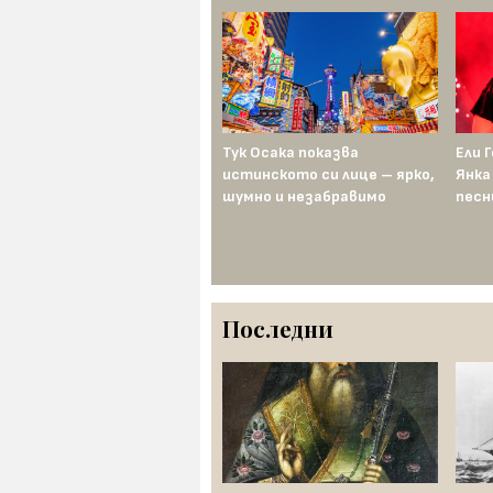
Тук Осака показва
Ели 
истинското си лице – ярко,
Янка
шумно и незабравимо
песн
Последни