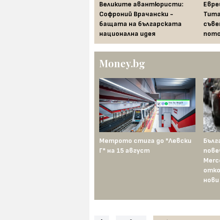
Храни, които се считат за
Великите авантюристи:
Евре
лош късмет по света в
Софроний Врачански -
Тита
новогодишната нощ
бащата на българската
съве
национална идея
пото
Money.bg
Метрото стига до "Левски
Бълг
Г" на 15 август
пове
Merc
отко
нови