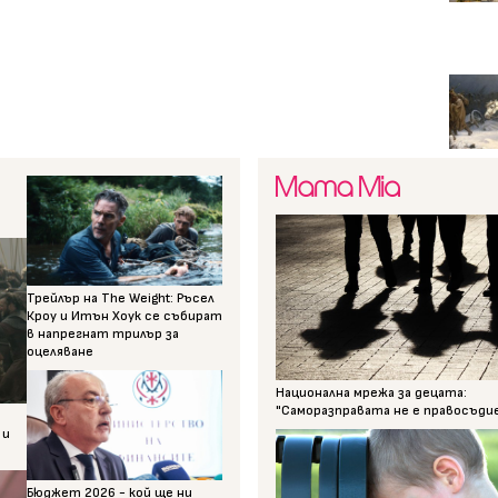
Трейлър на The Weight: Ръсел
Кроу и Итън Хоук се събират
в напрегнат трилър за
оцеляване
Национална мрежа за децата:
"Саморазправата не е правосъди
 и
Бюджет 2026 - кой ще ни