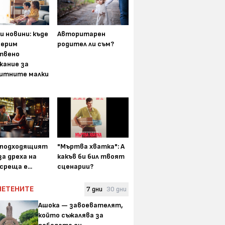
Guardian за Владо
5 любими пес
Карамазов и проектът му
на Mona
и новини: къде
Авторитарен
"На тяхно място" със
мерим
родител ли съм?
затворниците в Белене
твено
жание за
дента в село
итните малки
ащо да
е породата е
т, но и най-
 отговор
-подходящият
"Мъртва хватка": А
а дреха на
какъв би бил твоят
среща е...
сценарии?
ЧЕТЕНИТЕ
7 дни
30 дни
Ашока — завоевателят,
който съжалява за