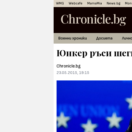
WMG
Webcafe
MamaMia
News.bg
Mon
Военни хроники
Досиета
Личн
Юнкер ръси шеги
Chronicle.bg
23.05.2015, 19:15