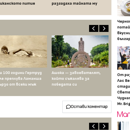
иканското питие
разгадаха тайната му
Черно
потай
вкусн
бълга
и 100 години Гертруд
Ашока — завоевателят,
От ра
ле преплува Ламанша
който съжалява за
Лас Ве
ързо от всеки мъж
победата си
стади
Свето
Чудна
Mr. Bri
Остави коментар