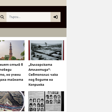
Search
ният стълб в
„Българската
 победи
Атлантида":
то, но учени
Севтополис чака
даха тайната
под водите на
Копринка