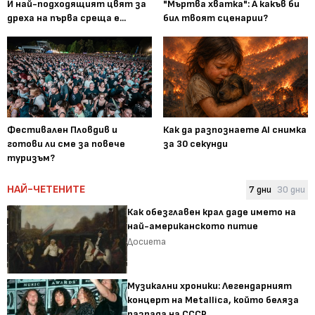
И най-подходящият цвят за
"Мъртва хватка": А какъв би
дреха на първа среща е...
бил твоят сценарии?
Фестивален Пловдив и
Как да разпознаете AI снимка
готови ли сме за повече
за 30 секунди
туризъм?
НАЙ-ЧЕТЕНИТЕ
7 дни
30 дни
Как обезглавен крал даде името на
най-американското питие
Досиета
Музикални хроники: Легендарният
концерт на Metallica, който беляза
разпада на СССР