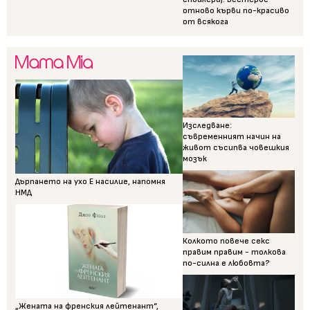
отново кърви по-красиво
от всякога
Изследване:
съвременният начин на
живот съсипва човешкия
мозък
Дърпането на ухо Е насилие, напомня
НМД
Колкото повече секс
правим правим - толкова
по-силна е любовта?
„Жената на френския лейтенант“,