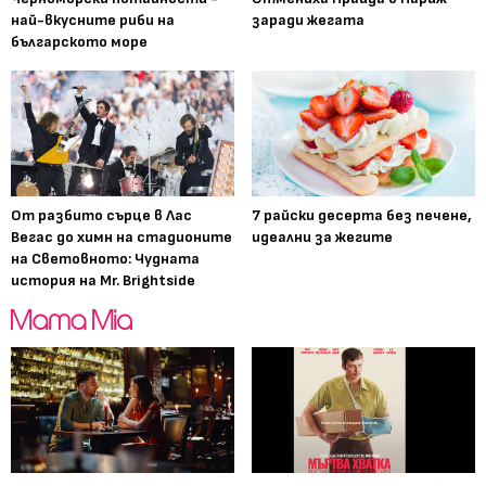
най-вкусните риби на
заради жегата
българското море
От разбито сърце в Лас
7 райски десерта без печене,
Вегас до химн на стадионите
идеални за жегите
на Световното: Чудната
история на Mr. Brightside