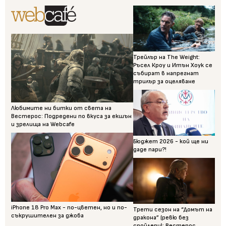
Трейлър на The Weight:
Ръсел Кроу и Итън Хоук се
събират в напрегнат
трилър за оцеляване
Любимите ни битки от света на
Вестерос: Подредени по вкуса за екшън
и зрелища на Webcafe
Бюджет 2026 - кой ще ни
даде пари?!
iPhone 18 Pro Max - по-цветен, но и по-
Трети сезон на “Домът на
съкрушителен за джоба
дракона” (ревю без
спойлери): Вестерос