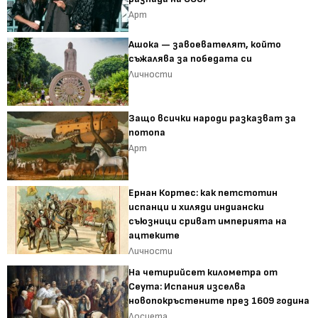
Арт
Ашока — завоевателят, който
съжалява за победата си
Личности
Защо всички народи разказват за
потопа
Арт
Ернан Кортес: как петстотин
испанци и хиляди индиански
съюзници сриват империята на
ацтеките
Личности
На четирийсет километра от
Сеута: Испания изселва
новопокръстените през 1609 година
Досиета