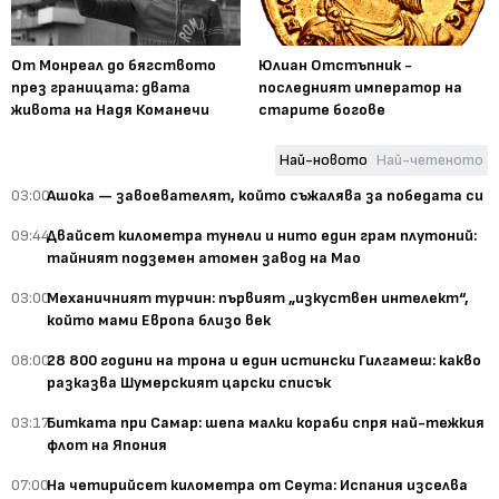
От Монреал до бягството
Юлиан Отстъпник -
през границата: двата
последният император на
живота на Надя Команечи
старите богове
Най-новото
Най-четеното
03:00
Ашока — завоевателят, който съжалява за победата си
09:44
Двайсет километра тунели и нито един грам плутоний:
тайният подземен атомен завод на Мао
03:00
Механичният турчин: първият „изкуствен интелект“,
който мами Европа близо век
08:00
28 800 години на трона и един истински Гилгамеш: какво
разказва Шумерският царски списък
03:17
Битката при Самар: шепа малки кораби спря най-тежкия
флот на Япония
07:00
На четирийсет километра от Сеута: Испания изселва