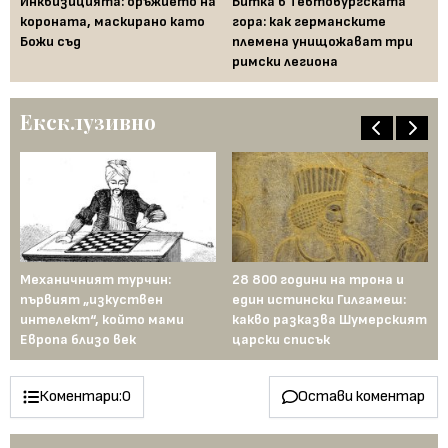
ам
Инквизицията: оръжието на
Битка в Тевтобургската
Пр
а
короната, маскирано като
гора: как германските
св
Божи съд
племена унищожават три
на
римски легиона
на
Ексклузивно
ели
Механичният турчин:
28 800 години на трона и
Би
й:
първият „изкуствен
един истински Гилгамеш:
ма
ен
интелект“, който мами
какво разказва Шумерският
те
Европа близо век
царски списък
Коментари:
0
Остави коментар