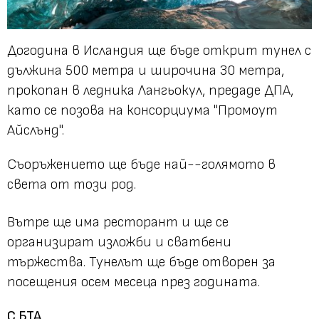
Догодина в Исландия ще бъде открит тунел с
дължина 500 метра и широчина 30 метра,
прокопан в ледника Лангьокул, предаде ДПА,
като се позова на консорциума "Промоут
Айслънд".
Съоръжението ще бъде най--голямото в
света от този род.
Вътре ще има ресторант и ще се
организират изложби и сватбени
тържества. Тунелът ще бъде отворен за
посещения осем месеца през годината.
С БТА