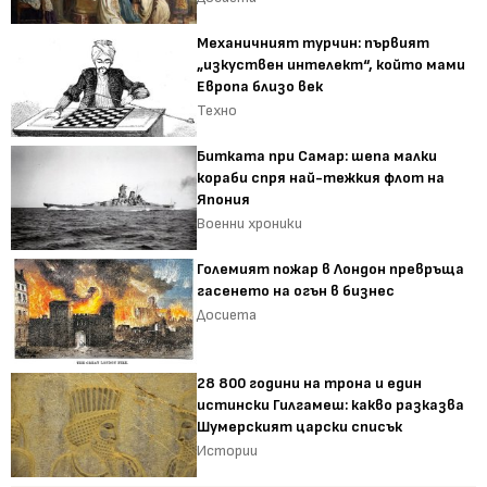
Механичният турчин: първият
„изкуствен интелект“, който мами
Европа близо век
Техно
Битката при Самар: шепа малки
кораби спря най-тежкия флот на
Япония
Военни хроники
Големият пожар в Лондон превръща
гасенето на огън в бизнес
Досиета
28 800 години на трона и един
истински Гилгамеш: какво разказва
Шумерският царски списък
Истории