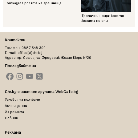
отказала ролята на грешница
Тропични нощи: когато
жегата не спи
Контакти
Телефон: 0887 548 300
E-mail: office[at]chr.bg
Адрес: гр. София, ул. Фредерик Жолио Кюри №20
Последвайте ни
Chr.bg е част от групата WebCafe.bg
Условия за ползване
Лични данни
За реклама
Новини
Реклама