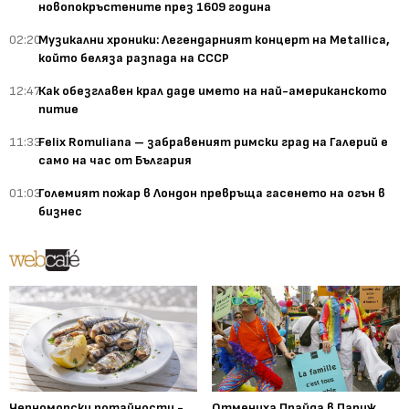
новопокръстените през 1609 година
02:20
Музикални хроники: Легендарният концерт на Metallica,
който беляза разпада на СССР
12:47
Как обезглавен крал даде името на най-американското
питие
11:33
Felix Romuliana – забравеният римски град на Галерий е
само на час от България
01:03
Големият пожар в Лондон превръща гасенето на огън в
бизнес
Черноморски потайности -
Отмениха Прайда в Париж