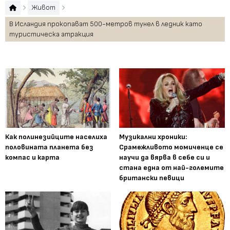
Живот
В Исландия прокопават 500-метров тунел в ледник като
туристическа атракция
Как полинезийците населиха
Музикални хроники:
половината планета без
Срамежливото момиченце се
компас и карта
научи да вярва в себе си и
стана една от най-големите
британски певици