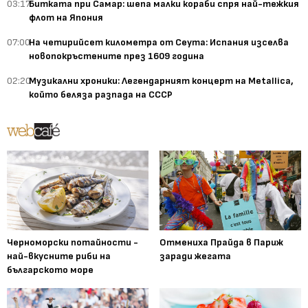
03:17
Битката при Самар: шепа малки кораби спря най-тежкия
флот на Япония
07:00
На четирийсет километра от Сеута: Испания изселва
новопокръстените през 1609 година
02:20
Музикални хроники: Легендарният концерт на Metallica,
който беляза разпада на СССР
Черноморски потайности -
Отмениха Прайда в Париж
най-вкусните риби на
заради жегата
българското море