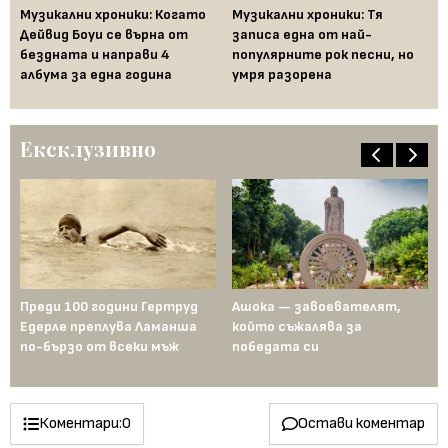
Музикални хроники: Когато
Музикални хроники: Тя
Би
Дейвид Боуи се върна от
записа една от най-
ко
на
бездната и направи 4
популярните рок песни, но
во
албума за една година
умря разорена
Ексклузивно
—
Преди 100 години Гертруд
Ашока — завоевателят,
Дв
Едерле преплува Ламанша
който съжалява за
и 
по-бързо от всеки мъж
победата си
та
за
Коментари:
0
Остави коментар