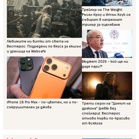
Трейлър на The Weight:
Ръсел Кроу и Итън Хоук се
събират в напрегнат
трилър за оцеляване
Любимите ни битки от света на
Вестерос: Подредени по вкуса за екшън
и зрелища на Webcafe
Бюджет 2026 - кой ще ни
даде пари?!
iPhone 18 Pro Max - по-цветен, но и по-
Трети сезон на “Домът на
съкрушителен за джоба
дракона” (ревю без
спойлери): Вестерос
отново кърви по-красиво
от всякога