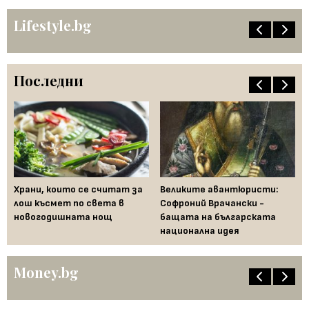
Lifestyle.bg
Последни
Храни, които се считат за
Великите авантюристи:
Ев
 за
лош късмет по света в
Софроний Врачански -
Ти
новогодишната нощ
бащата на българската
съ
национална идея
по
Money.bg