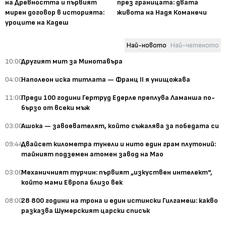
на Древността и първият
през границата: двата
мирен договор в историята:
живота на Надя Команечи
уроците на Кадеш
Най-новото
Най-четеното
10:00
Другият мит за Минотавъра
04:00
Наполеон иска титлата — Франц II я унищожава
11:00
Преди 100 години Гертруд Едерле преплува Ламанша по-
бързо от всеки мъж
03:00
Ашока — завоевателят, който съжалява за победата си
09:44
Двайсет километра тунели и нито един грам плутоний:
тайният подземен атомен завод на Мао
03:00
Механичният турчин: първият „изкуствен интелект“,
който мами Европа близо век
08:00
28 800 години на трона и един истински Гилгамеш: какво
разказва Шумерският царски списък