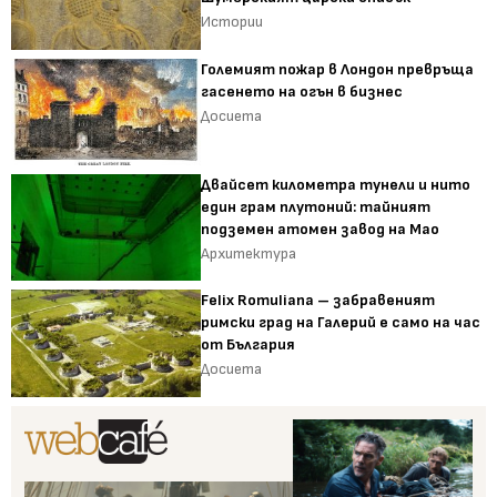
Истории
Големият пожар в Лондон превръща
гасенето на огън в бизнес
Досиета
Двайсет километра тунели и нито
един грам плутоний: тайният
подземен атомен завод на Мао
Архитектура
Felix Romuliana – забравеният
римски град на Галерий е само на час
от България
Досиета