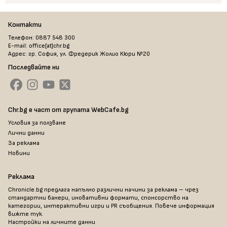
Контакти
Телефон: 0887 548 300
E-mail: office[at]chr.bg
Адрес: гр. София, ул. Фредерик Жолио Кюри №20
Последвайте ни
Chr.bg е част от групата WebCafe.bg
Условия за ползване
Лични данни
За реклама
Новини
Реклама
Chronicle.bg предлага напълно различни начини за реклама – чрез
стандартни банери, иновативни формати, спонсорство на
категории, интерактивни игри и PR съобщения. Повече информация
вижте тук
.
Настройки на личните данни