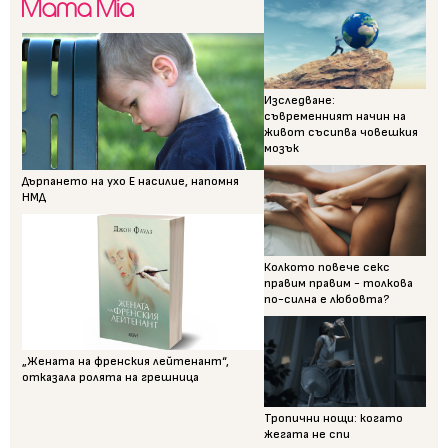
Изследване:
съвременният начин на
живот съсипва човешкия
мозък
Дърпането на ухо Е насилие, напомня
НМД
Колкото повече секс
правим правим - толкова
по-силна е любовта?
„Жената на френския лейтенант“,
отказала ролята на грешница
Тропични нощи: когато
жегата не спи