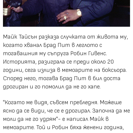
Майк Тайсън разказа случката от живота му,
когато хванал Брад Пит в леглото с
тогавашния му съпруга Робин Гивенс.
Историята, разиграла се преди около 20
години, сега излиза в мемоарите на боксьора.
Според него, тогава Брад Пит в бил доста
дрогиран и го помолил да не го хапе.
"Когато ме видя, съвсем пребледня. Можеше
ясно да се види, че се е дрогирал. Започна да ме
моли да не го удрям"- е написал Майк в
мемоарите. Той и Робин бяха женени година,