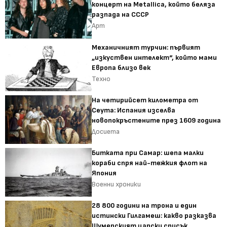
концерт на Metallica, който беляза
разпада на СССР
Арт
Механичният турчин: първият
„изкуствен интелект“, който мами
Европа близо век
Техно
На четирийсет километра от
Сеута: Испания изселва
новопокръстените през 1609 година
Досиета
Битката при Самар: шепа малки
кораби спря най-тежкия флот на
Япония
Военни хроники
28 800 години на трона и един
истински Гилгамеш: какво разказва
Шумерският царски списък