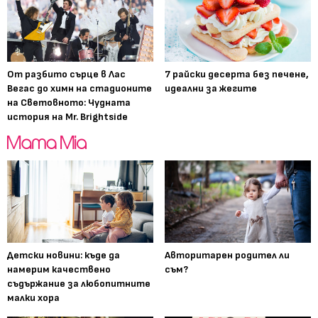
От разбито сърце в Лас
7 райски десерта без печене,
Вегас до химн на стадионите
идеални за жегите
на Световното: Чудната
история на Mr. Brightside
Детски новини: къде да
Авторитарен родител ли
намерим качествено
съм?
съдържание за любопитните
малки хора