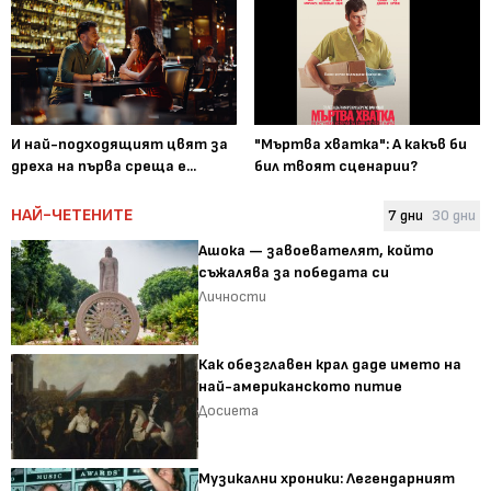
И най-подходящият цвят за
"Мъртва хватка": А какъв би
дреха на първа среща е...
бил твоят сценарии?
НАЙ-ЧЕТЕНИТЕ
7 дни
30 дни
Ашока — завоевателят, който
съжалява за победата си
Личности
Как обезглавен крал даде името на
най-американското питие
Досиета
Музикални хроники: Легендарният