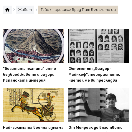
Живот
Тайсън срещнал Брад Пит в леглото си
"Богатата планина" отне
Феноменът „Баадер-
безброй животи и разори
Майнхоф": терористите,
Испанската империя
чието име ви преследва
Най-голямата военна измама
От Монреал до бягството