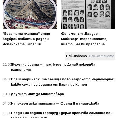
"Богатата планина" отне
Феноменът „Баадер-
безброй животи и разори
Майнхоф": терористите,
Испанската империя
чието име ви преследва
Най-новото
Най-четеното
11:00
Железни врата – там, където Дунав покорява
планините
04:00
Праисторическите селища по българското Черноморие:
какво лежи под водата от Варна до Китен
10:00
Другият мит за Минотавъра
04:00
Наполеон иска титлата — Франц II я унищожава
11:00
Преди 100 години Гертруд Едерле преплува Ламанша по-