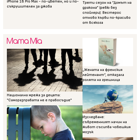
iPhone 18 Pro Max - по-цветен, но и по-
Трети сезон на “Домът на
съкрушителен за джоба
дракона” (ревю без
спойлери): Вестерос
отново кърви по-красиво
от всякога
„Жената на френския
лейтенант“, отказала
ролята на грешница
Национална мрежа за децата:
"Саморазправата не е правосъдие"
Изследване:
съвременният начин на
живот съсипва човешкия
мозък