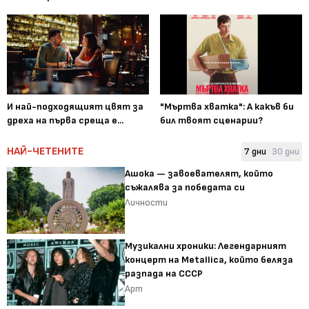
И най-подходящият цвят за
"Мъртва хватка": А какъв би
дреха на първа среща е...
бил твоят сценарии?
НАЙ-ЧЕТЕНИТЕ
7 дни
30 дни
Ашока — завоевателят, който
съжалява за победата си
Личности
Музикални хроники: Легендарният
концерт на Metallica, който беляза
разпада на СССР
Арт