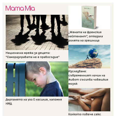
„Жената на френския
лейтенант“, отказала
ролята на грешница
Национална мрежа за децата:
"Саморазправата не е правосъдие"
Изследване:
съвременният начин на
живот съсипва човешкия
мозък
Дърпането на ухо Е насилие, напомня
НМД
Колкото повече секс