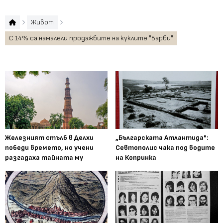
Живот
С 14% са намалели продажбите на куклите "Барби"
Железният стълб в Делхи
„Българската Атлантида":
победи времето, но учени
Севтополис чака под водите
разгадаха тайната му
на Копринка