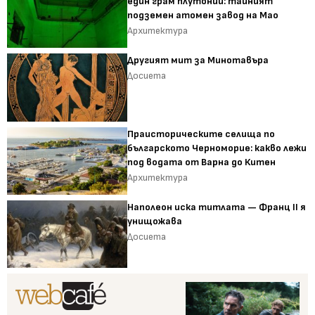
един грам плутоний: тайният
подземен атомен завод на Мао
Архитектура
Другият мит за Минотавъра
Досиета
Праисторическите селища по
българското Черноморие: какво лежи
под водата от Варна до Китен
Архитектура
Наполеон иска титлата — Франц II я
унищожава
Досиета