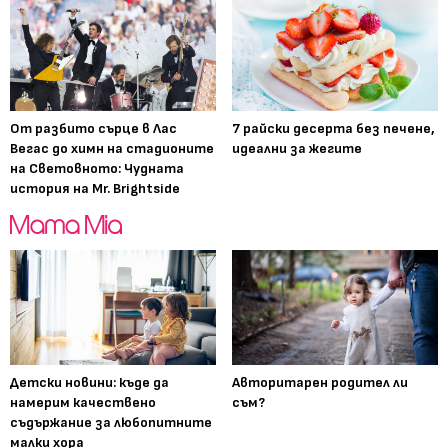
От разбито сърце в Лас
7 райски десерта без печене,
Вегас до химн на стадионите
идеални за жегите
на Световното: Чудната
история на Mr. Brightside
Детски новини: къде да
Авторитарен родител ли
намерим качествено
съм?
съдържание за любопитните
малки хора