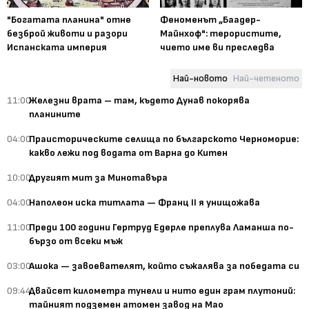
"Богатата планина" отне
Феноменът „Баадер-
безброй животи и разори
Майнхоф": терористите,
Испанската империя
чието име ви преследва
Най-новото
Най-четеното
11:00
Железни врата – там, където Дунав покорява
планините
04:00
Праисторическите селища по българското Черноморие:
какво лежи под водата от Варна до Китен
10:00
Другият мит за Минотавъра
04:00
Наполеон иска титлата — Франц II я унищожава
11:00
Преди 100 години Гертруд Едерле преплува Ламанша по-
бързо от всеки мъж
03:00
Ашока — завоевателят, който съжалява за победата си
09:44
Двайсет километра тунели и нито един грам плутоний:
тайният подземен атомен завод на Мао