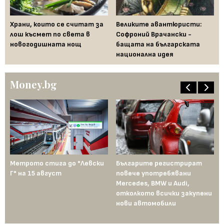
Храни, които се считат за
Великите авантюристи:
Ев
 за
лош късмет по света в
Софроний Врачански -
Ти
новогодишната нощ
бащата на българската
съ
национална идея
по
Money.bg
Метрото стига до "Левски
Българите регистрират
Пр
Г" на 15 август
повече употребявани
съ
Mercedes, BMW и Audi,
ко
отколкото всички закупени
ко
нови автомобили
Те
пр