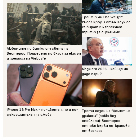
Трейлър на The Weight:
Ръсел Кроу и Итън Хоук се
събират в напрегнат
трилър за оцеляване
Любимите ни битки от света на
Вестерос: Подредени по вкуса за екшън
и зрелища на Webcafe
Бюджет 2026 - кой ще ни
даде пари?!
iPhone 18 Pro Max - по-цветен, но и по-
Трети сезон на “Домът на
съкрушителен за джоба
дракона” (ревю без
спойлери): Вестерос
отново кърви по-красиво
от всякога