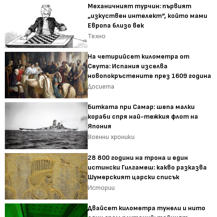
Механичният турчин: първият
„изкуствен интелект“, който мами
Европа близо век
Техно
На четирийсет километра от
Сеута: Испания изселва
новопокръстените през 1609 година
Досиета
Битката при Самар: шепа малки
кораби спря най-тежкия флот на
Япония
Военни хроники
28 800 години на трона и един
истински Гилгамеш: какво разказва
Шумерският царски списък
Истории
Двайсет километра тунели и нито