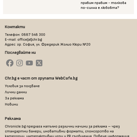
правим правим - толкова
по-силна е любовта?
Контакти
Телефон: 0887 548 300
E-mail: office[at]chr.bg
Адрес: гр. София, ул. Фредерик Жолио Кюри №20
Последвайте ни
Chr.bg е част от групата WebCafe.bg
Условия за ползване
Лични данни
За реклама
Новини
Реклама
Chronicle.bg предлага напълно различни начини за реклама – чрез
стандартни банери, иновативни формати, спонсорство на
категории, интерактивни игри и PR съобщения. Повече информация