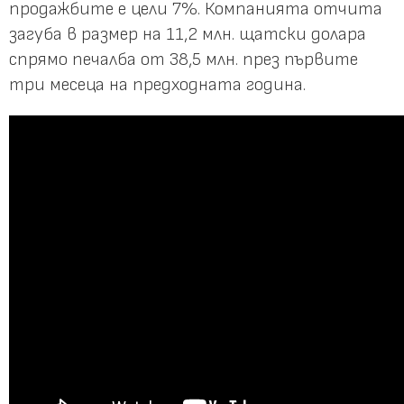
продажбите е цели 7%. Компанията отчита
загуба в размер на 11,2 млн. щатски долара
спрямо печалба от 38,5 млн. през първите
три месеца на предходната година.