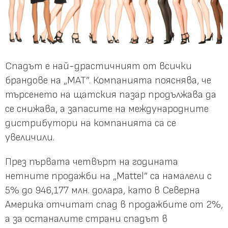
Спадът е най-драстичният от всички
брандове на „MAT”. Компанията пояснява, че
търсенето на щатския пазар продължава да
се снижава, а запасите на международните
дистрибутори на компанията са се
увеличили.
През първата четвърт на годината
нетните продажби на „Mattel” са намалели с
5% до 946,177 млн. долара, като в Северна
Америка отчитат спад в продажбите от 2%,
а за останалите страни спадът в