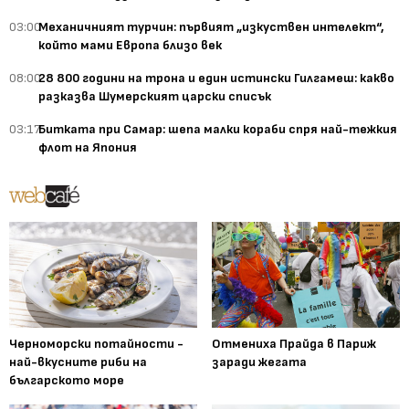
03:00
Механичният турчин: първият „изкуствен интелект“,
който мами Европа близо век
08:00
28 800 години на трона и един истински Гилгамеш: какво
разказва Шумерският царски списък
03:17
Битката при Самар: шепа малки кораби спря най-тежкия
флот на Япония
Черноморски потайности -
Отмениха Прайда в Париж
най-вкусните риби на
заради жегата
българското море