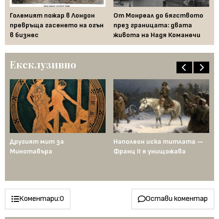
ам
Големият пожар в Лондон
От Монреал до бягството
Ер
а
превръща гасенето на огън
през границата: двата
ра
в бизнес
живота на Надя Команечи
Ексклузивно
ща
Другият мит за
Наполеон иска титлата —
Пр
Минотавъра
Франц II я унищожава
Ед
од
по
ен
Коментари:
0
Остави коментар