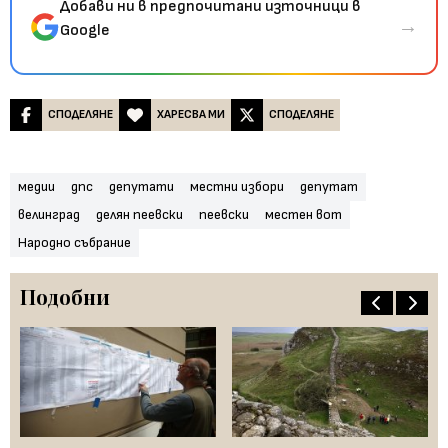
Добави ни в предпочитани източници в
→
Google
СПОДЕЛЯНЕ
ХАРЕСВА МИ
СПОДЕЛЯНЕ
медии
дпс
депутати
местни избори
депутат
велинград
делян пеевски
пеевски
местен вот
Народно събрание
Подобни