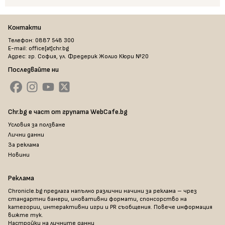
Контакти
Телефон: 0887 548 300
E-mail: office[at]chr.bg
Адрес: гр. София, ул. Фредерик Жолио Кюри №20
Последвайте ни
Chr.bg е част от групата WebCafe.bg
Условия за ползване
Лични данни
За реклама
Новини
Реклама
Chronicle.bg предлага напълно различни начини за реклама – чрез
стандартни банери, иновативни формати, спонсорство на
категории, интерактивни игри и PR съобщения. Повече информация
вижте тук
.
Настройки на личните данни