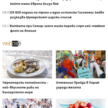
който мами Европа близо век
08:00
28 800 години на трона и един истински Гилгамеш: какво
разказва Шумерският царски списък
03:17
Битката при Самар: шепа малки кораби спря най-тежкия
флот на Япония
Черноморски потайности -
Отмениха Прайда в Париж
най-вкусните риби на
заради жегата
българското море