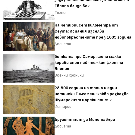
Европа близо век
Техно
На четирийсет километра от
Сеута: Испания изселва
новопокръстените през 1609 година
Досиета
Битката при Самар: шепа малки
кораби спря най-тежкия флот на
Япония
Военни хроники
28 800 години на трона и един
истински Гилгамеш: какво разказва
Шумерският царски списък
Истории
Другият мит за Минотавъра
Досиета