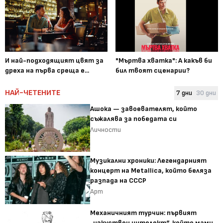
И най-подходящият цвят за
"Мъртва хватка": А какъв би
дреха на първа среща е...
бил твоят сценарии?
НАЙ-ЧЕТЕНИТЕ
7 дни
30 дни
Ашока — завоевателят, който
съжалява за победата си
Личности
Музикални хроники: Легендарният
концерт на Metallica, който беляза
разпада на СССР
Арт
Механичният турчин: първият
„изкуствен интелект“, който мами