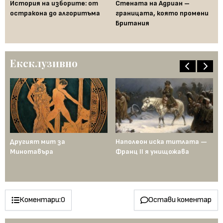
История на изборите: от
Стената на Адриан –
Ал
д
остракона до алгоритъма
границата, която промени
ра
от
Британия
на
Го
Ексклузивно
ща
Другият мит за
Наполеон иска титлата —
Пр
Минотавъра
Франц II я унищожава
Ед
од
по
ен
Коментари:
0
Остави коментар