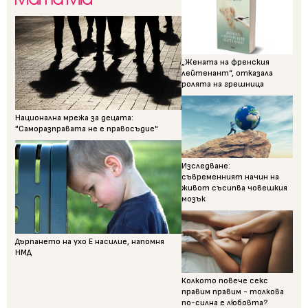
„Жената на френския
лейтенант“, отказала
ролята на грешница
Национална мрежа за децата:
"Саморазправата не е правосъдие"
Изследване:
съвременният начин на
живот съсипва човешкия
мозък
Дърпането на ухо Е насилие, напомня
НМД
Колкото повече секс
правим правим - толкова
по-силна е любовта?