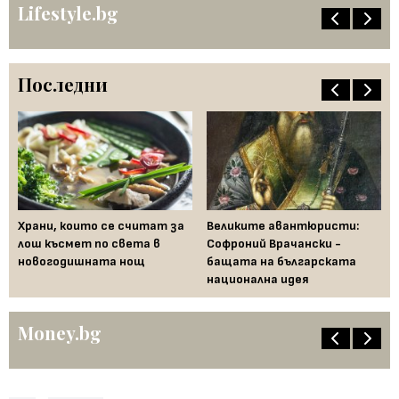
Lifestyle.bg
Последни
Храни, които се считат за
Великите авантюристи:
Ев
 за
лош късмет по света в
Софроний Врачански -
Ти
новогодишната нощ
бащата на българската
съ
национална идея
по
Money.bg