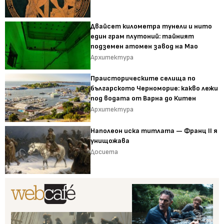
Двайсет километра тунели и нито
един грам плутоний: тайният
подземен атомен завод на Мао
Архитектура
Праисторическите селища по
българското Черноморие: какво лежи
под водата от Варна до Китен
Архитектура
Наполеон иска титлата — Франц II я
унищожава
Досиета