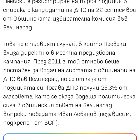
Пеевски е регистриран на първа позиция в
списъка с кандидати на ДПС на 22 септември
от Общинската избирателна комисия във
Велинград.
Това не е първият случай, в който Пеевски
влиза директно в местна предизборна
кампания. През 2011 г. той отново беше
поставен за водач на листата с общинари на
ДПС във Велинград, но се отказа от
позицията си. Тогава ДПС получи 25,3% от
гласовете, като се оказа водеща политическа
сила в общинския съвет на Велинград
въпреки победата Иван Лебанов (независим,
подкрепен от БСП).