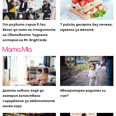
От разбито сърце в Лас
7 райски десерта без печене,
Вегас до химн на стадионите
идеални за жегите
на Световното: Чудната
история на Mr. Brightside
Детски новини: къде да
Авторитарен родител ли
намерим качествено
съм?
съдържание за любопитните
малки хора