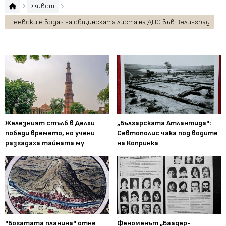
Живот
Пеевски е водач на общинската листа на ДПС във Велинград
Железният стълб в Делхи
„Българската Атлантида":
победи времето, но учени
Севтополис чака под водите
разгадаха тайната му
на Копринка
"Богатата планина" отне
Феноменът „Баадер-