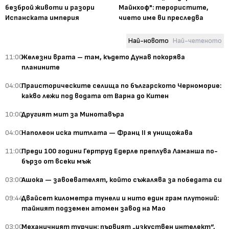
безброй животи и разори
Майнхоф": терористите,
Испанската империя
чието име ви преследва
Най-новото
Най-четеното
11:00
Железни врата – там, където Дунав покорява
планините
04:00
Праисторическите селища по българското Черноморие:
какво лежи под водата от Варна до Китен
10:00
Другият мит за Минотавъра
04:00
Наполеон иска титлата — Франц II я унищожава
11:00
Преди 100 години Гертруд Едерле преплува Ламанша по-
бързо от всеки мъж
03:00
Ашока — завоевателят, който съжалява за победата си
09:44
Двайсет километра тунели и нито един грам плутоний:
тайният подземен атомен завод на Мао
03:00
Механичният турчин: първият „изкуствен интелект“,