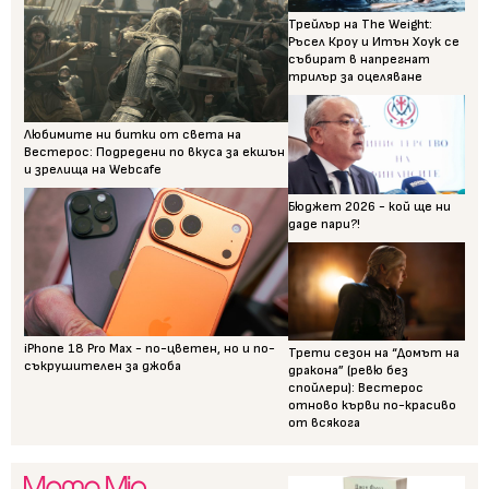
Трейлър на The Weight:
Ръсел Кроу и Итън Хоук се
събират в напрегнат
трилър за оцеляване
Любимите ни битки от света на
Вестерос: Подредени по вкуса за екшън
и зрелища на Webcafe
Бюджет 2026 - кой ще ни
даде пари?!
iPhone 18 Pro Max - по-цветен, но и по-
Трети сезон на “Домът на
съкрушителен за джоба
дракона” (ревю без
спойлери): Вестерос
отново кърви по-красиво
от всякога