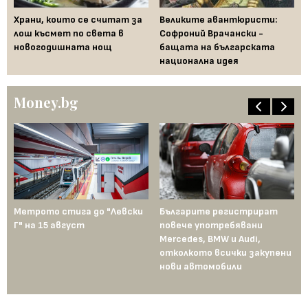
Храни, които се считат за
Великите авантюристи:
Ев
 за
лош късмет по света в
Софроний Врачански -
Ти
новогодишната нощ
бащата на българската
съ
национална идея
по
Money.bg
Метрото стига до "Левски
Българите регистрират
Пр
Г" на 15 август
повече употребявани
съ
Mercedes, BMW и Audi,
ко
отколкото всички закупени
ко
нови автомобили
Те
пр