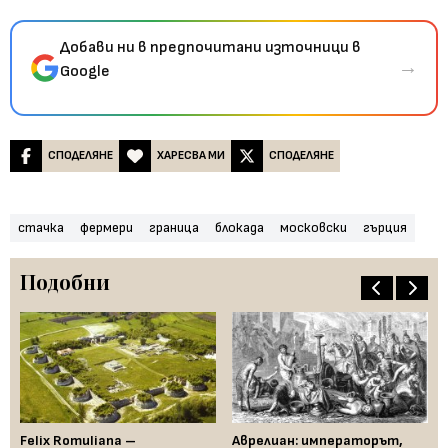
Добави ни в предпочитани източници в
→
Google
СПОДЕЛЯНЕ
ХАРЕСВА МИ
СПОДЕЛЯНЕ
стачка
фермери
граница
блокада
московски
гърция
Подобни
Felix Romuliana –
Аврелиан: императорът,
Гь