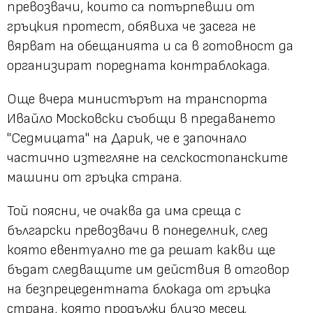
превозвачи, които са потърпевши от
гръцкия протест, обявиха че засега не
вярват на обещанията и са в готовност да
организират поредната контраблокада.
Още вчера министърът на транспорта
Ивайло Московски съобщи в предаването
"Седмицата" на Дарик, че е започнало
частично изтегляне на селскостопанските
машини от гръцка страна.
Той поясни, че очаква да има среща с
български превозвачи в понеделник, след
която евентуално те да решат какви ще
бъдат следващите им действия в отговор
на безпрецедентната блокада от гръцка
страна, която продължи близо месец.