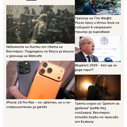
Трейлър на The Weight:
Ръсел Кроу и Итън Хоук се
събират в напрегнат
трилър за оцеляване
Любимите ни битки от света на
Вестерос: Подредени по вкуса за екшън
и зрелища на Webcafe
Бюджет 2026 - кой ще ни
даде пари?!
iPhone 18 Pro Max - по-цветен, но и по-
Трети сезон на “Домът на
съкрушителен за джоба
дракона” (ревю без
спойлери): Вестерос
отново кърви по-красиво
от всякога