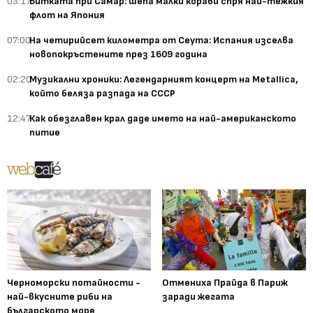
03:17
Битката при Самар: шепа малки кораби спря най-тежкия
флот на Япония
07:00
На четирийсет километра от Сеута: Испания изселва
новопокръстените през 1609 година
02:20
Музикални хроники: Легендарният концерт на Metallica,
който беляза разпада на СССР
12:47
Как обезглавен крал даде името на най-американското
питие
Черноморски потайности -
Отмениха Прайда в Париж
най-вкусните риби на
заради жегата
българското море