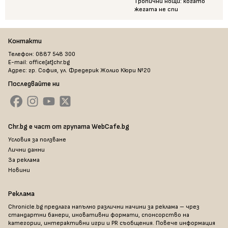
Тропични нощи: когато
жегата не спи
Контакти
Телефон: 0887 548 300
E-mail: office[at]chr.bg
Адрес: гр. София, ул. Фредерик Жолио Кюри №20
Последвайте ни
Chr.bg е част от групата WebCafe.bg
Условия за ползване
Лични данни
За реклама
Новини
Реклама
Chronicle.bg предлага напълно различни начини за реклама – чрез
стандартни банери, иновативни формати, спонсорство на
категории, интерактивни игри и PR съобщения. Повече информация