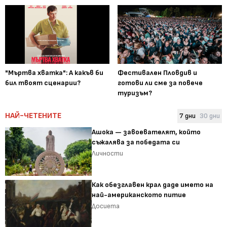
"Мъртва хватка": А какъв би
Фестивален Пловдив и
бил твоят сценарии?
готови ли сме за повече
туризъм?
НАЙ-ЧЕТЕНИТЕ
7 дни
30 дни
Ашока — завоевателят, който
съжалява за победата си
Личности
Как обезглавен крал даде името на
най-американското питие
Досиета