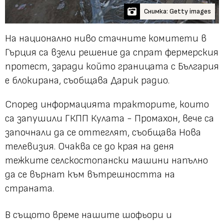
Снимка: Getty images
На национално ниво стачните комитети в
Гърция са взели решение да спрат фермерския
протест, заради който границата с България
е блокирана, съобщава Дарик радио.
Според информацията тракторите, които
са запушили ГКПП Кулата - Промахон, вече са
започнали да се оттеглят, съобщава Нова
телевизия. Очаква се до края на деня
тежките селскостопански машини напълно
да се върнат към вътрешността на
страната.
В същото време нашите шофьори и