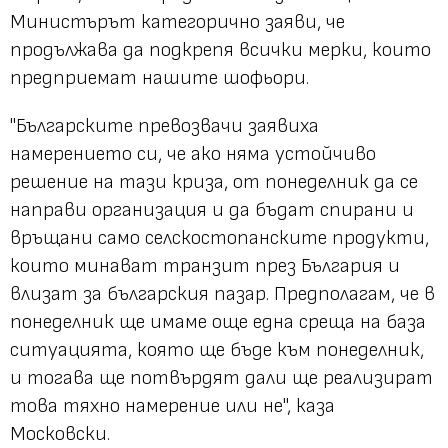
Министърът категорично заяви, че
продължава да подкрепя всички мерки, които
предприемат нашите шофьори.
"Българските превозвачи заявиха
намерението си, че ако няма устойчиво
решение на тази криза, от понеделник да се
направи организация и да бъдат спирани и
връщани само селскостопанските продукти,
които минават транзит през България и
влизат за българския пазар. Предполагам, че в
понеделник ще имаме още една среща на база
ситуацията, която ще бъде към понеделник,
и тогава ще потвърдят дали ще реализират
това тяхно намерение или не", каза
Московски.