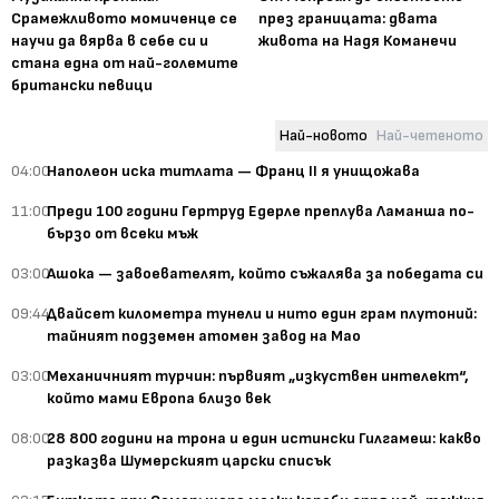
Срамежливото момиченце се
през границата: двата
научи да вярва в себе си и
живота на Надя Команечи
стана една от най-големите
британски певици
Най-новото
Най-четеното
04:00
Наполеон иска титлата — Франц II я унищожава
11:00
Преди 100 години Гертруд Едерле преплува Ламанша по-
бързо от всеки мъж
03:00
Ашока — завоевателят, който съжалява за победата си
09:44
Двайсет километра тунели и нито един грам плутоний:
тайният подземен атомен завод на Мао
03:00
Механичният турчин: първият „изкуствен интелект“,
който мами Европа близо век
08:00
28 800 години на трона и един истински Гилгамеш: какво
разказва Шумерският царски списък