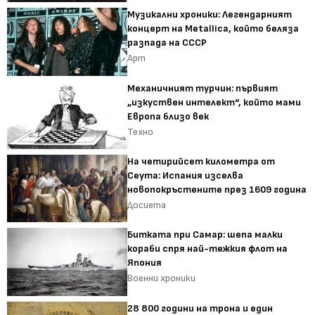
Музикални хроники: Легендарният
концерт на Metallica, който беляза
разпада на СССР
Арт
Механичният турчин: първият
„изкуствен интелект“, който мами
Европа близо век
Техно
На четирийсет километра от
Сеута: Испания изселва
новопокръстените през 1609 година
Досиета
Битката при Самар: шепа малки
кораби спря най-тежкия флот на
Япония
Военни хроники
28 800 години на трона и един