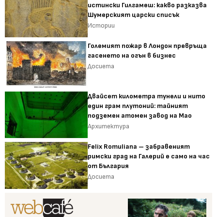
истински Гилгамеш: какво разказва
Шумерският царски списък
Истории
Големият пожар в Лондон превръща
гасенето на огън в бизнес
Досиета
Двайсет километра тунели и нито
един грам плутоний: тайният
подземен атомен завод на Мао
Архитектура
Felix Romuliana – забравеният
римски град на Галерий е само на час
от България
Досиета