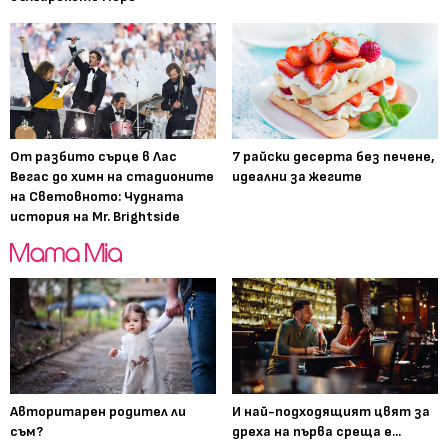
От разбито сърце в Лас
7 райски десерта без печене,
Вегас до химн на стадионите
идеални за жегите
на Световното: Чудната
история на Mr. Brightside
Авторитарен родител ли
И най-подходящият цвят за
съм?
дреха на първа среща е...