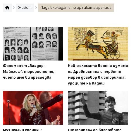
Живот
Пада блокадата по гръцката граница
Феноменът „Баадер-
Най-голямата военна измама
Майнхоф": терористите,
на Древността и първият
чието име ви преследва
мирен договор в историята:
уроците на Кадеш
Музикални хроники:
От Монреал до бягството