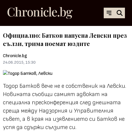
Официално: Батков напусна Левски през
сълзи, трима поемат юздите
Chronicle.bg
24.06.2015, 15:30
Тодор Батков вече не е собственик на Левски.
Новината съобщи самият адвокат на
специална пресконференция след днешната
среща между Надзорния и Управителния
съвет, а в края на изявлението си Батков не
успя да сдържи сълзите си.