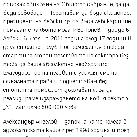
поисках свикване на Общото събрание, за да
бъда освободен. Преставам да бъда акционер,
президент на Левски, за да бъда левскар и ще
помагам с каквото мога. Иво Тонев – дойде в
Левски в края на 2011 година след 17 години в
друг столичен клуб. Пое колосалния риск да
стартира строителството на сектора без
това да беше абсолютно необходимо.
Благодарение на неговите усилия, сме на
финалната права и подчертавам без
стотинка помощ от държавата. За да
реализираме изграждането на новия сектор
„А“ платихме 500 000 лева.
Александър Ангелов – започна като колега в
адвокатската къща през 1998 година и през