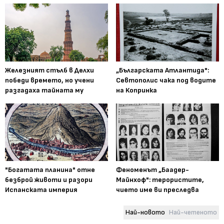
Железният стълб в Делхи
„Българската Атлантида":
победи времето, но учени
Севтополис чака под водите
разгадаха тайната му
на Копринка
"Богатата планина" отне
Феноменът „Баадер-
безброй животи и разори
Майнхоф": терористите,
Испанската империя
чието име ви преследва
Най-новото
Най-четеното