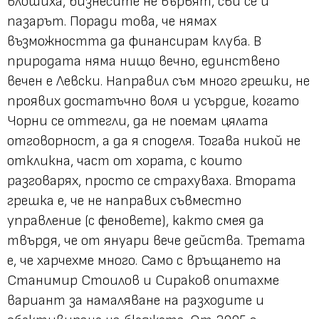
влошиха, бизнесите не вървят, сви се и
пазарът. Поради това, че нямах
възможността да финансирам клуба. В
природата няма нищо вечно, единствено
вечен е Левски. Направил съм много грешки, не
проявих достатъчно воля и усърдие, когато
Чорни се оттегли, да не поемам цялата
отговорност, а да я споделя. Тогава никой не
откликна, част от хората, с които
разговарях, просто се страхуваха. Втората
грешка е, че не направих съвместно
управление (с феновете), както смея да
твърдя, че от януари вече действа. Третата
е, че харчехме много. Само с връщането на
Станимир Стоилов и Сираков опитахме
вариант за намаляване на разходите и