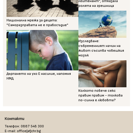
лейтенант“, отказала
ролята на грешница
Национална мрежа за децата:
"Саморазправата не е правосъдие"
Изследване:
съвременният начин на
живот съсипва човешкия
мозък
Дърпането на ухо Е насилие, напомня
НМД
Колкото повече секс
правим правим - толкова
по-силна е любовта?
Контакти
Телефон: 0887 548 300
E-mail: office[at]chr.bg