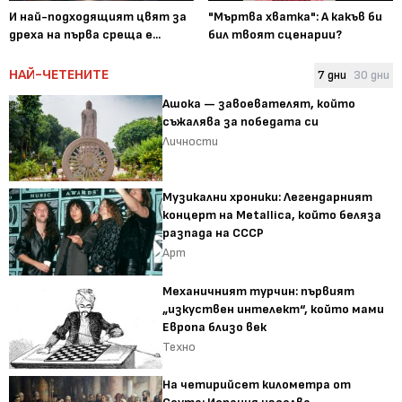
И най-подходящият цвят за
"Мъртва хватка": А какъв би
дреха на първа среща е...
бил твоят сценарии?
НАЙ-ЧЕТЕНИТЕ
7 дни
30 дни
Ашока — завоевателят, който
съжалява за победата си
Личности
Музикални хроники: Легендарният
концерт на Metallica, който беляза
разпада на СССР
Арт
Механичният турчин: първият
„изкуствен интелект“, който мами
Европа близо век
Техно
На четирийсет километра от