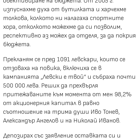
обективиране на бюджета. От 2005 г.
изпуснахме духа от бутилката и харчехме
толкова, колкото ни налагаха спортните
хора, отколкото можехме да си позволим,
респективно аз можех да отделя, за да покрия
бюджета.
Прекланям се пред 1091 левскари, които се
отзоваха на повика, включиха се в
кампанията „Левски е твой“ и събраха почти
500 000 лева. Реших да прехвърля
притежаваните към момента от мен 98,2%
от акционерния капитал в равно
съотношение на трима души Иво Тонев,
Александър Ангелов и на Николай Иванов.
Депозирах със заявление оставката си и