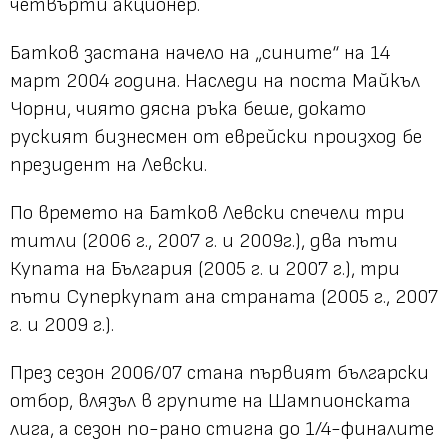
четвърти акционер.
Батков застана начело на „сините“ на 14
март 2004 година. Наследи на поста Майкъл
Чорни, чиято дясна ръка беше, докато
руският бизнесмен от еврейски произход бе
президент на Левски.
По времето на Батков Левски спечели три
титли (2006 г., 2007 г. и 2009г.), два пъти
Купата на България (2005 г. и 2007 г.), три
пъти Суперкупат ана страната (2005 г., 2007
г. и 2009 г.).
През сезон 2006/07 стана първият български
отбор, влязъл в групите на Шампионската
лига, а сезон по-рано стигна до 1/4-финалите