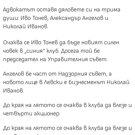
Адвокатът оставя дяловете си на трима
души: Иво Тонев, Александър Ангелов и
Николай Иванов.
Очаква се Иво Тонев да бъде новият силен
човек в „синия“ клуб. Досега той бе
председател на Управителния съвет.
Ангелов бе част от Надзорния съвет, а
новото лице в Левски е бизнесменът Николай
Иванов.
До края на лятото се очаква в клуба да влезе и
четвърти акционер.
До края на лятото се очаква в клуба да влезе и