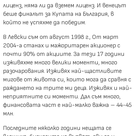
лиценз, няма ли да вземем лиценз. И венецът
беше финалът за Купата на България, в
който не успяхме да победим.
В Левски съм от август 1998 г., От март
2004-а станах и мажоритарен акционер с
почти 90% от акциите. За тези 17 години
изживяхме много велики моменти, много
разочарования. Изживях най-щастливите
мигове от живота си, които мога да сравня с
раждането на трите ми деца. Изживях и най-
неприятните си моменти. Дал съм много,
финансовата част е най-малко важна – 44-45
млн.
Последните няколко години нещата се