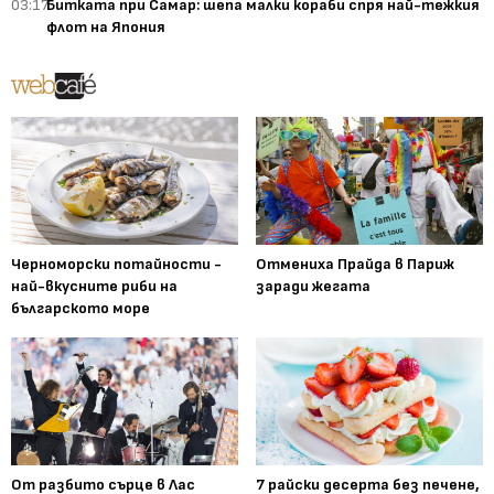
03:17
Битката при Самар: шепа малки кораби спря най-тежкия
флот на Япония
Черноморски потайности -
Отмениха Прайда в Париж
най-вкусните риби на
заради жегата
българското море
От разбито сърце в Лас
7 райски десерта без печене,