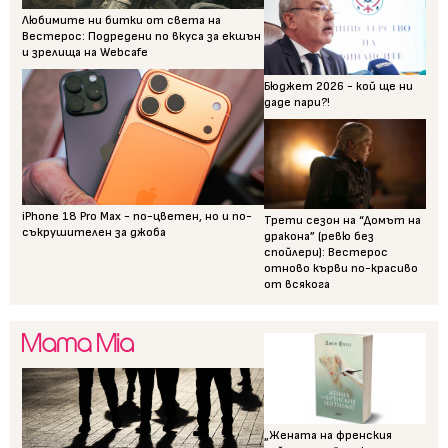
Любимите ни битки от света на
Вестерос: Подредени по вкуса за екшън
и зрелища на Webcafe
Бюджет 2026 - кой ще ни
даде пари?!
iPhone 18 Pro Max - по-цветен, но и по-
Трети сезон на “Домът на
съкрушителен за джоба
дракона” (ревю без
спойлери): Вестерос
отново кърви по-красиво
от всякога
„Жената на френския