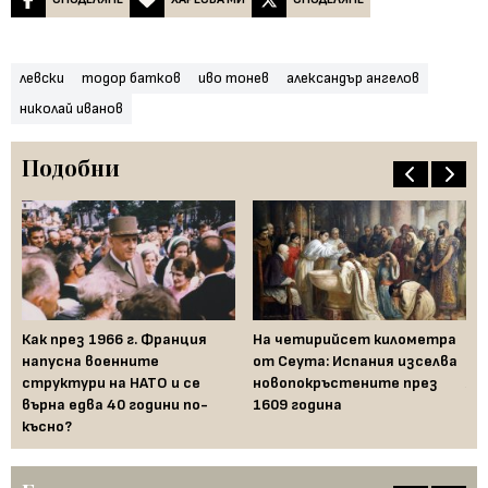
левски
тодор батков
иво тонев
александър ангелов
николай иванов
Подобни
Как през 1966 г. Франция
На четирийсет километра
От
и
напусна военните
от Сеута: Испания изселва
пр
структури на НАТО и се
новопокръстените през
жи
върна едва 40 години по-
1609 година
късно?