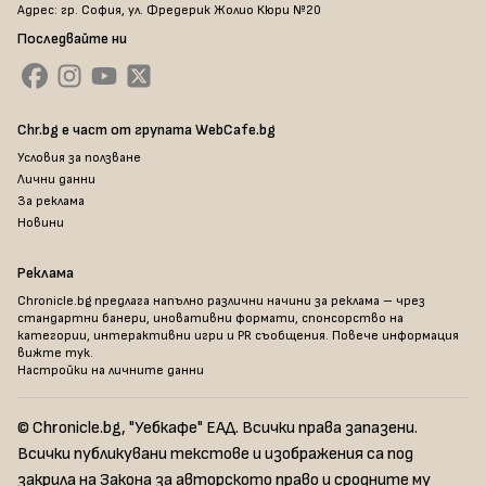
Адрес: гр. София, ул. Фредерик Жолио Кюри №20
Последвайте ни
Chr.bg е част от групата WebCafe.bg
Условия за ползване
Лични данни
За реклама
Новини
Реклама
Chronicle.bg предлага напълно различни начини за реклама – чрез
стандартни банери, иновативни формати, спонсорство на
категории, интерактивни игри и PR съобщения. Повече информация
вижте тук
.
Настройки на личните данни
© Chronicle.bg, "Уебкафе" ЕАД. Всички права запазени.
Всички публикувани текстове и изображения са под
закрила на Закона за авторското право и сродните му