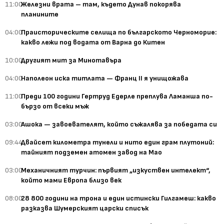
11:00
Железни врата – там, където Дунав покорява
планините
04:00
Праисторическите селища по българското Черноморие:
какво лежи под водата от Варна до Китен
10:00
Другият мит за Минотавъра
04:00
Наполеон иска титлата — Франц II я унищожава
11:00
Преди 100 години Гертруд Едерле преплува Ламанша по-
бързо от всеки мъж
03:00
Ашока — завоевателят, който съжалява за победата си
09:44
Двайсет километра тунели и нито един грам плутоний:
тайният подземен атомен завод на Мао
03:00
Механичният турчин: първият „изкуствен интелект“,
който мами Европа близо век
08:00
28 800 години на трона и един истински Гилгамеш: какво
разказва Шумерският царски списък