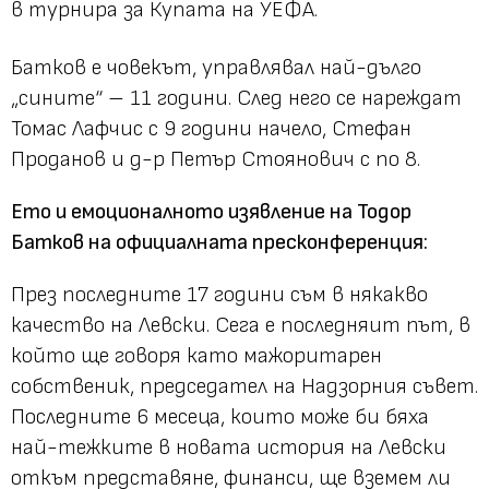
в турнира за Купата на УЕФА.
Батков е човекът, управлявал най-дълго
„сините“ – 11 години. След него се нареждат
Томас Лафчис с 9 години начело, Стефан
Проданов и д-р Петър Стоянович с по 8.
Ето и емоционалното изявление на Тодор
Батков на официалната пресконференция:
През последните 17 години съм в някакво
качество на Левски. Сега е последняит път, в
който ще говоря като мажоритарен
собственик, председател на Надзорния съвет.
Последните 6 месеца, които може би бяха
най-тежките в новата история на Левски
откъм представяне, финанси, ще вземем ли