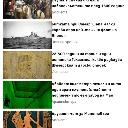
Сеута: Испания изселва
новопокръстените през 1609 година
Досиета
Битката при Самар: шепа малки
кораби спря най-тежкия флот на
Япония
Военни хроники
28 800 години на трона и един
истински Гилгамеш: какво разказва
Шумерският царски списък
Истории
Двайсет километра тунели и нито
един грам плутоний: тайният
подземен атомен завод на Мао
Архитектура
Другият мит за Минотавъра
Досиета