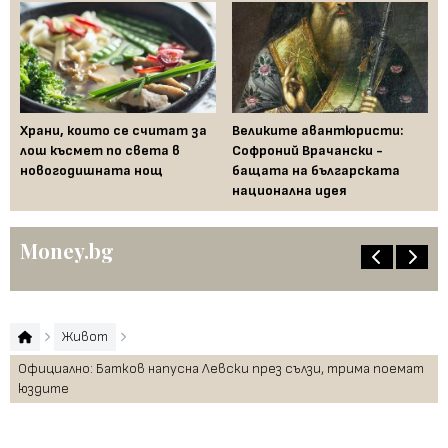
Храни, които се считат за
Великите авантюристи:
Ев
 за
лош късмет по света в
Софроний Врачански -
Ти
новогодишната нощ
бащата на българската
съ
национална идея
по
Money.bg
Живот
Официално: Батков напусна Левски през сълзи, трима поемат
юздите