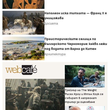
Наполеон иска титлата — Франц II я
унищожава
Досиета
Праисторическите селища по
българското Черноморие: какво лежи
под водата от Варна до Китен
Архитектура
Трейлър на The Weight:
Ръсел Кроу и Итън Хоук се
събират в напрегнат
трилър за оцеляване