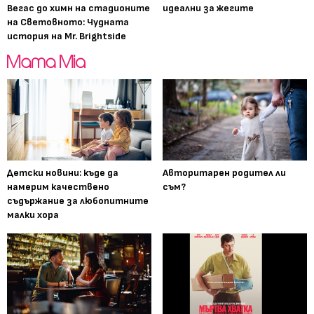
Вегас до химн на стадионите
идеални за жегите
на Световното: Чудната
история на Mr. Brightside
Детски новини: къде да
Авторитарен родител ли
намерим качествено
съм?
съдържание за любопитните
малки хора