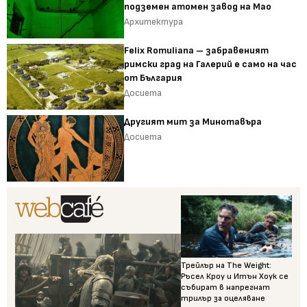
подземен атомен завод на Мао
Архитектура
Felix Romuliana – забравеният
римски град на Галерий е само на час
от България
Досиета
Другият мит за Минотавъра
Досиета
Трейлър на The Weight:
Ръсел Кроу и Итън Хоук се
събират в напрегнат
трилър за оцеляване