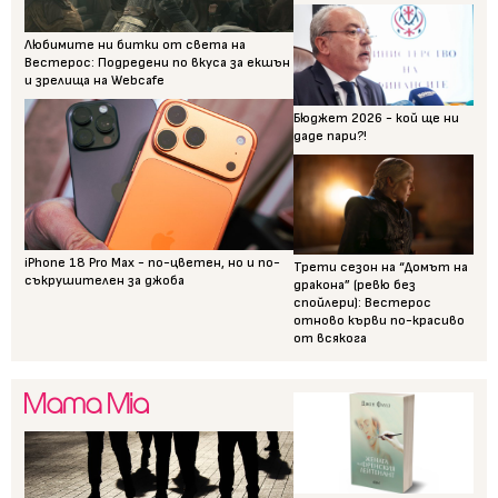
Любимите ни битки от света на
Вестерос: Подредени по вкуса за екшън
и зрелища на Webcafe
Бюджет 2026 - кой ще ни
даде пари?!
iPhone 18 Pro Max - по-цветен, но и по-
Трети сезон на “Домът на
съкрушителен за джоба
дракона” (ревю без
спойлери): Вестерос
отново кърви по-красиво
от всякога