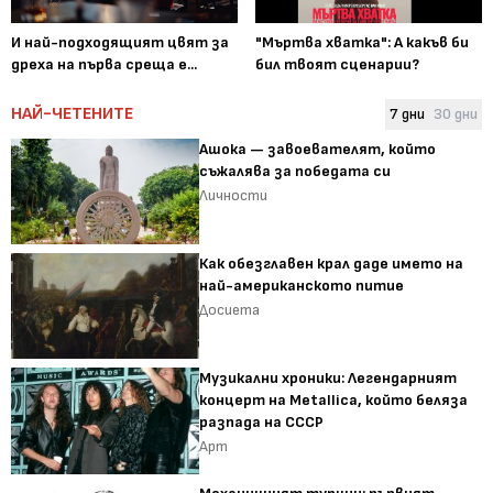
И най-подходящият цвят за
"Мъртва хватка": А какъв би
дреха на първа среща е...
бил твоят сценарии?
НАЙ-ЧЕТЕНИТЕ
7 дни
30 дни
Ашока — завоевателят, който
съжалява за победата си
Личности
Как обезглавен крал даде името на
най-американското питие
Досиета
Музикални хроники: Легендарният
концерт на Metallica, който беляза
разпада на СССР
Арт