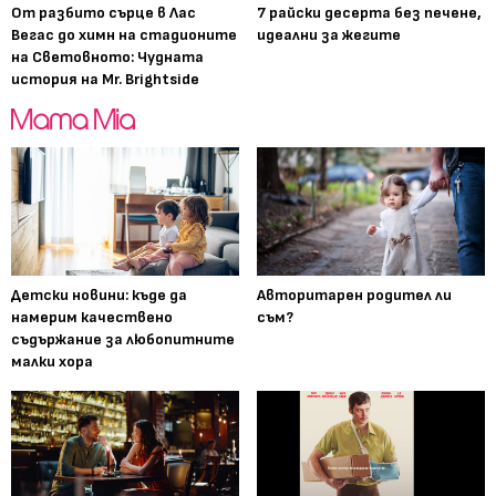
От разбито сърце в Лас
7 райски десерта без печене,
Вегас до химн на стадионите
идеални за жегите
на Световното: Чудната
история на Mr. Brightside
Детски новини: къде да
Авторитарен родител ли
намерим качествено
съм?
съдържание за любопитните
малки хора