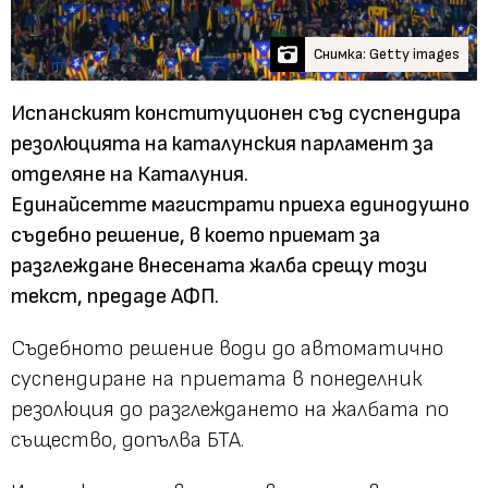
Снимка: Getty images
Испанският конституционен съд суспендира
резолюцията на каталунския парламент за
отделяне на Каталуния.
Единайсетте магистрати приеха единодушно
съдебно решение, в което приемат за
разглеждане внесената жалба срещу този
текст, предаде АФП.
Съдебното решение води до автоматично
суспендиране на приетата в понеделник
резолюция до разглеждането на жалбата по
същество, допълва БТА.