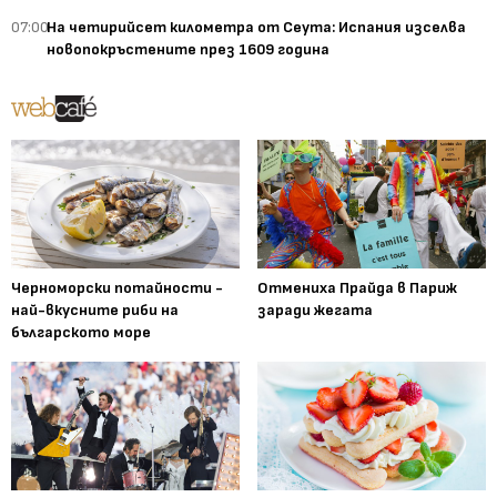
07:00
На четирийсет километра от Сеута: Испания изселва
новопокръстените през 1609 година
Черноморски потайности -
Отмениха Прайда в Париж
най-вкусните риби на
заради жегата
българското море