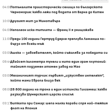
04:00
Потъналите праисторически селища по българското
Черноморие: какво лежи под водата от Варна до Китен
10:00
Другият мит за Минотавъра
04:00
Наполеон иска титлата — Франц II я унищожава
11:00
Преди 100 години Гертруд Едерле преплува Ламанша по-
бързо от всеки мъж
03:00
Ашока — завоевателят, който съжалява за победата си
09:44
Двайсет километра тунели и нито един грам плутоний:
тайният подземен атомен завод на Мао
03:00
Механичният турчин: първият „изкуствен интелект“,
който мами Европа близо век
08:00
28 800 години на трона и един истински Гилгамеш: какво
разказва Шумерският царски списък
03:17
Битката при Самар: шепа малки кораби спря най-тежкия
флот на Япония