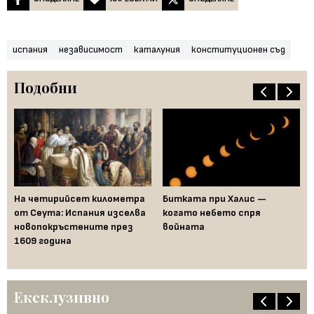
испания
независимост
каталуния
конституционен съд
Подобни
На четирийсет километра
Битката при Халис —
Ал
от Сеута: Испания изселва
когато небето спря
ра
новопокръстените през
войната
на
1609 година
Го
Ексклузивно