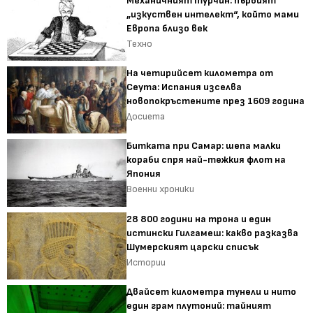
Механичният турчин: първият
„изкуствен интелект“, който мами
Европа близо век
Техно
На четирийсет километра от
Сеута: Испания изселва
новопокръстените през 1609 година
Досиета
Битката при Самар: шепа малки
кораби спря най-тежкия флот на
Япония
Военни хроники
28 800 години на трона и един
истински Гилгамеш: какво разказва
Шумерският царски списък
Истории
Двайсет километра тунели и нито
един грам плутоний: тайният