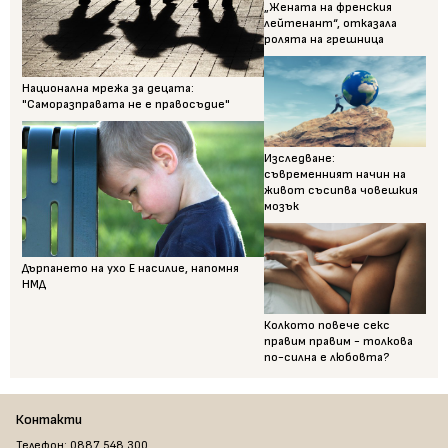
„Жената на френския
лейтенант“, отказала
ролята на грешница
Национална мрежа за децата:
"Саморазправата не е правосъдие"
Изследване:
съвременният начин на
живот съсипва човешкия
мозък
Дърпането на ухо Е насилие, напомня
НМД
Колкото повече секс
правим правим - толкова
по-силна е любовта?
Контакти
Телефон: 0887 548 300