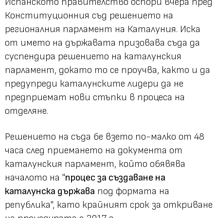
Испанското правителство оспори вчера пред
Конституционния съд решението на
регионалния парламент на Каталуния. Иска
от името на държавата призовава съда да
суспендира решението на каталунския
парламент, докато то се проучва, както и да
предупреди каталунските лидери да не
предприемат нови стъпки в процеса на
отделяне.
Решението на съда бе взето по-малко от 48
часа след приемането на документа от
каталунския парламент, който обявява
началото на "
процес за създаване на
каталунска държава
под формата на
република", като крайният срок за откриване