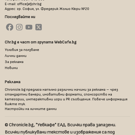
E-mail: office[at]chr.bg
Адрес: гр. София, ул. Фредерик Жолио Кюри №20
Последвайте ни
Chr.bg е част от групата WebCafe.bg
Условия за ползване
Лични данни
За реклама
Новини
Реклама
Chronicle.bg предлага напълно различни начини за реклама – чрез
стандартни банери, иновативни формати, спонсорство на
категории, интерактивни игри и PR съобщения. Повече информация
вижте тук
.
Настройки на личните данни
© Chronicle.bg, "Уебкафе" ЕАД. Всички права запазени.
Всички публикувани текстове и изображения са под