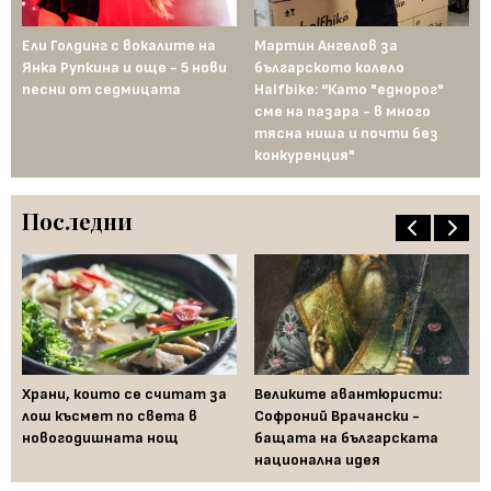
Ели Голдинг с вокалите на
Мартин Ангелов за
Сл
Янка Рупкина и още - 5 нови
българското колело
Къ
песни от седмицата
Halfbike: “Като "еднорог"
об
сме на пазара - в много
на
тясна ниша и почти без
гр
конкуренция"
Последни
Храни, които се считат за
Великите авантюристи:
Ев
 за
лош късмет по света в
Софроний Врачански -
Ти
новогодишната нощ
бащата на българската
съ
национална идея
по