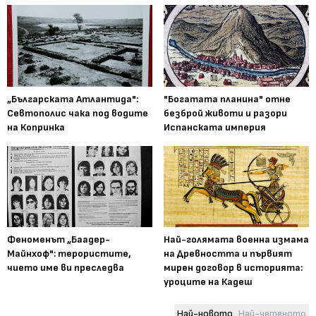
„Българската Атлантида":
"Богатата планина" отне
Севтополис чака под водите
безброй животи и разори
на Копринка
Испанската империя
Феноменът „Баадер-
Най-голямата военна измама
Майнхоф": терористите,
на Древността и първият
чието име ви преследва
мирен договор в историята:
уроците на Кадеш
Най-новото
Най-четеното