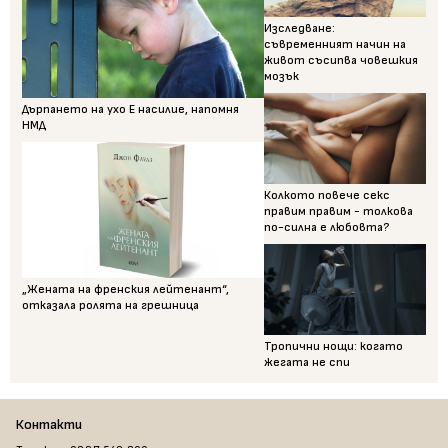
Изследване:
съвременният начин на
живот съсипва човешкия
мозък
Дърпането на ухо Е насилие, напомня
НМД
Колкото повече секс
правим правим - толкова
по-силна е любовта?
„Жената на френския лейтенант“,
отказала ролята на грешница
Тропични нощи: когато
жегата не спи
Контакти