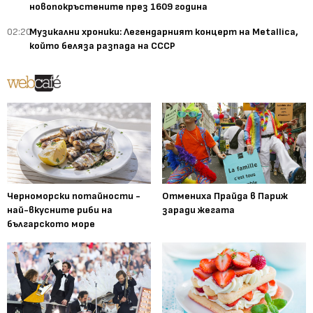
новопокръстените през 1609 година
02:20
Музикални хроники: Легендарният концерт на Metallica,
който беляза разпада на СССР
Черноморски потайности -
Отмениха Прайда в Париж
най-вкусните риби на
заради жегата
българското море