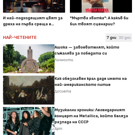
И най-подходящият цвят за
"Мъртва хватка": А какъв би
дреха на първа среща е...
бил твоят сценарии?
НАЙ-ЧЕТЕНИТЕ
7 дни
30 дни
Ашока — завоевателят, който
съжалява за победата си
Личности
Как обезглавен крал даде името на
най-американското питие
Досиета
Музикални хроники: Легендарният
концерт на Metallica, който беляза
разпада на СССР
Арт