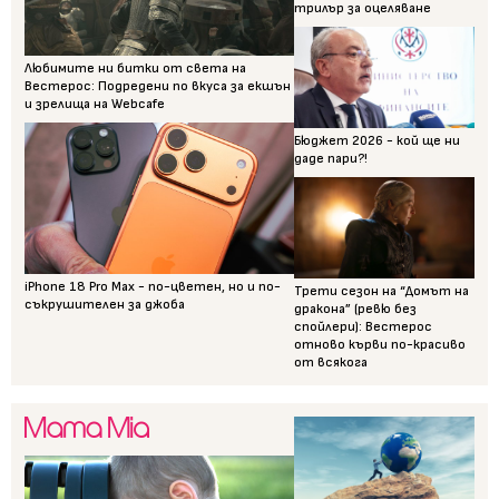
трилър за оцеляване
Любимите ни битки от света на
Вестерос: Подредени по вкуса за екшън
и зрелища на Webcafe
Бюджет 2026 - кой ще ни
даде пари?!
iPhone 18 Pro Max - по-цветен, но и по-
Трети сезон на “Домът на
съкрушителен за джоба
дракона” (ревю без
спойлери): Вестерос
отново кърви по-красиво
от всякога