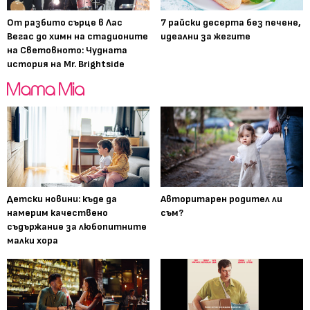
От разбито сърце в Лас
7 райски десерта без печене,
Вегас до химн на стадионите
идеални за жегите
на Световното: Чудната
история на Mr. Brightside
Детски новини: къде да
Авторитарен родител ли
намерим качествено
съм?
съдържание за любопитните
малки хора