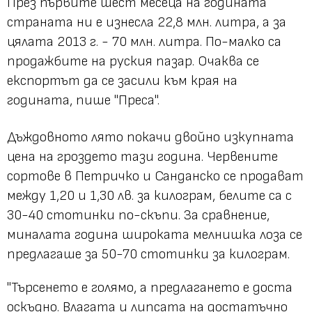
През първите шест месеца на годината
страната ни е изнесла 22,8 млн. литра, а за
цялата 2013 г. - 70 млн. литра. По-малко са
продажбите на руския пазар. Очаква се
експортът да се засили към края на
годината, пише "Преса".
Дъждовното лято покачи двойно изкупната
цена на гроздето тази година. Червените
сортове в Петричко и Санданско се продават
между 1,20 и 1,30 лв. за килограм, белите са с
30-40 стотинки по-скъпи. За сравнение,
миналата година широката мелнишка лоза се
предлагаше за 50-70 стотинки за килограм.
"Търсенето е голямо, а предлагането е доста
оскъдно. Влагата и липсата на достатъчно