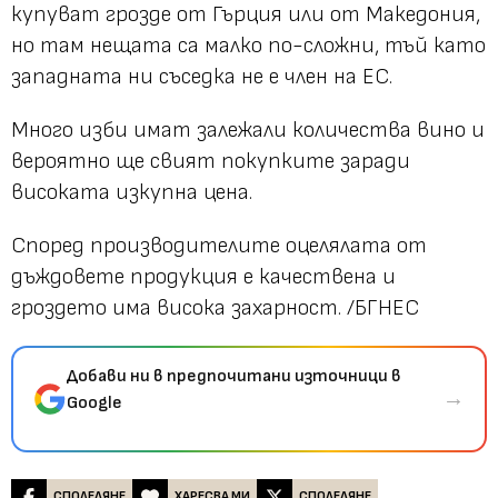
купуват грозде от Гърция или от Македония,
но там нещата са малко по-сложни, тъй като
западната ни съседка не е член на ЕС.
Много изби имат залежали количества вино и
вероятно ще свият покупките заради
високата изкупна цена.
Според производителите оцелялата от
дъждовете продукция е качествена и
гроздето има висока захарност. /БГНЕС
Добави ни в предпочитани източници в
→
Google
СПОДЕЛЯНЕ
ХАРЕСВА МИ
СПОДЕЛЯНЕ