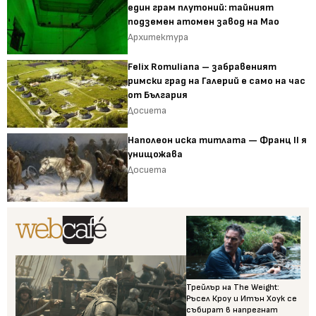
един грам плутоний: тайният
подземен атомен завод на Мао
Архитектура
Felix Romuliana – забравеният
римски град на Галерий е само на час
от България
Досиета
Наполеон иска титлата — Франц II я
унищожава
Досиета
Трейлър на The Weight:
Ръсел Кроу и Итън Хоук се
събират в напрегнат