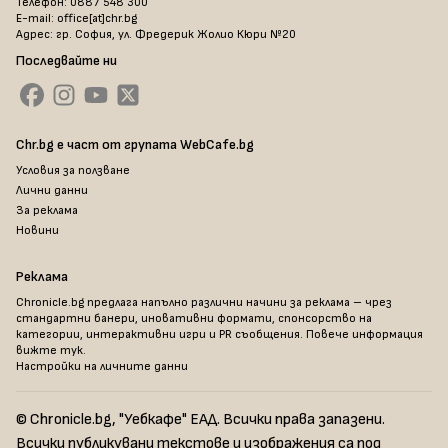
Телефон: 0887 548 300
E-mail: office[at]chr.bg
Адрес: гр. София, ул. Фредерик Жолио Кюри №20
Последвайте ни
Chr.bg е част от групата WebCafe.bg
Условия за ползване
Лични данни
За реклама
Новини
Реклама
Chronicle.bg предлага напълно различни начини за реклама – чрез
стандартни банери, иновативни формати, спонсорство на
категории, интерактивни игри и PR съобщения. Повече информация
вижте тук
.
Настройки на личните данни
© Chronicle.bg, "Уебкафе" ЕАД. Всички права запазени.
Всички публикувани текстове и изображения са под