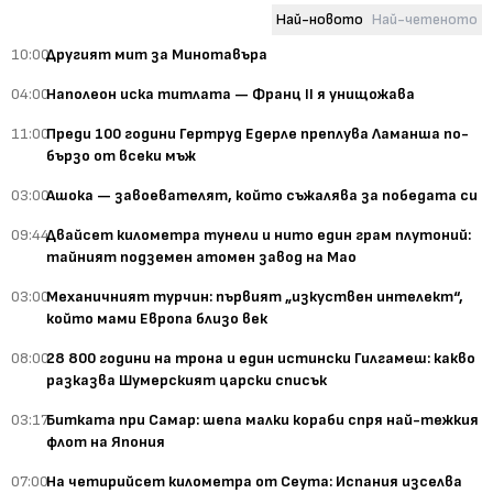
Най-новото
Най-четеното
10:00
Другият мит за Минотавъра
04:00
Наполеон иска титлата — Франц II я унищожава
11:00
Преди 100 години Гертруд Едерле преплува Ламанша по-
бързо от всеки мъж
03:00
Ашока — завоевателят, който съжалява за победата си
09:44
Двайсет километра тунели и нито един грам плутоний:
тайният подземен атомен завод на Мао
03:00
Механичният турчин: първият „изкуствен интелект“,
който мами Европа близо век
08:00
28 800 години на трона и един истински Гилгамеш: какво
разказва Шумерският царски списък
03:17
Битката при Самар: шепа малки кораби спря най-тежкия
флот на Япония
07:00
На четирийсет километра от Сеута: Испания изселва