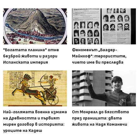
"Богатата планина" отне
Феноменът „Баадер-
безброй животи и разори
Майнхоф": терористите,
Испанската империя
чието име ви преследва
Най-голямата военна измама
От Монреал до бягството
на Древността и първият
през границата: двата
мирен договор в историята:
живота на Надя Команечи
уроците на Кадеш