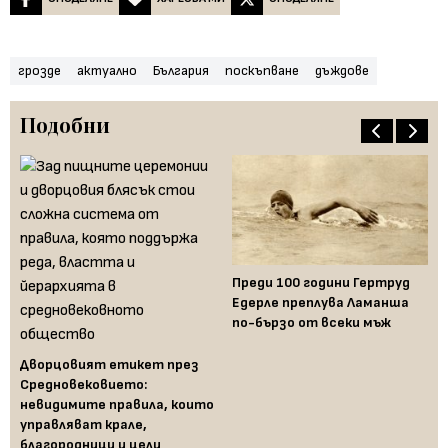
грозде
актуално
България
поскъпване
дъждове
Подобни
Бе
из
о
Преди 100 години Гертруд
ис
Едерле преплува Ламанша
и
по-бързо от всеки мъж
Дворцовият етикет през
Средновековието:
невидимите правила, които
управляват крале,
благородници и цели