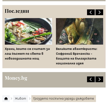
Последни
Храни, които се считат за
Великите авантюристи:
Ев
 за
лош късмет по света в
Софроний Врачански -
Ти
новогодишната нощ
бащата на българската
съ
национална идея
по
Money.bg
Живот
Гроздето поскъпна заради дъждовете