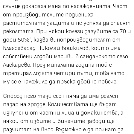
слънце докараха мана по насажденията. Част
от производителите подцениха
растителната защита и не успяха да спасят
реколтата. При някои колеги загубите са 70 и
дори 80%", казва винопроизводителят от
Благоевград Николай Бошкилов, който има
собствени лозови масиви в санданското село
Ласкарево. През миналата година той е
третирал лозята четири пъти, това лято
му се е наложило да пръска двойно повече.
Според него тази есен няма да има реален
пазар на грозде. Количествата ще бъдат
изкупени от частни лица и домакинства, а
някои от избите и винените заводи ще
разчитат на внос. Възможно е да почнат да