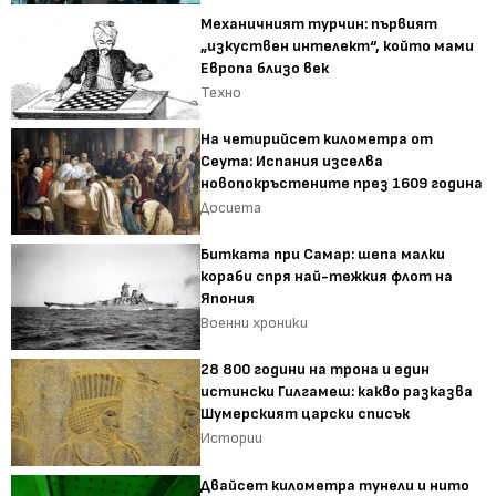
Механичният турчин: първият
„изкуствен интелект“, който мами
Европа близо век
Техно
На четирийсет километра от
Сеута: Испания изселва
новопокръстените през 1609 година
Досиета
Битката при Самар: шепа малки
кораби спря най-тежкия флот на
Япония
Военни хроники
28 800 години на трона и един
истински Гилгамеш: какво разказва
Шумерският царски списък
Истории
Двайсет километра тунели и нито