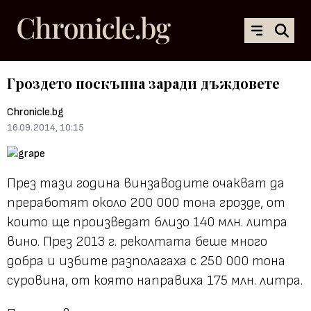
Гроздето поскъпна заради дъждовете
Chronicle.bg
16.09.2014, 10:15
През тази година винзаводите очакват да
преработят около 200 000 тона грозде, от
които ще произведат близо 140 млн. литра
вино. През 2013 г. реколтата беше много
добра и избите разполагаха с 250 000 тона
суровина, от която направиха 175 млн. литра.