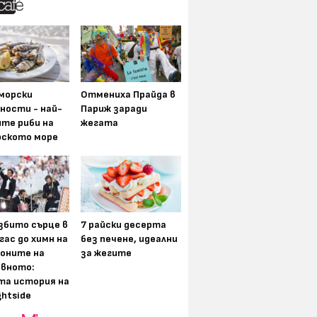
морски
Отмениха Прайда в
ности - най-
Париж заради
ите риби на
жегата
рското море
збито сърце в
7 райски десерта
гас до химн на
без печене, идеални
оните на
за жегите
вното:
та история на
ghtside