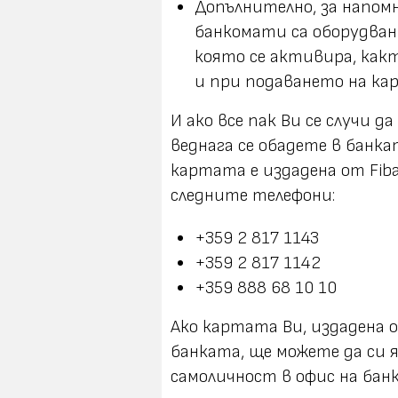
Допълнително, за напом
банкомати са оборудвани
която се активира, как
и при подаването на ка
И ако все пак Ви се случи 
веднага се обадете в банка
картата е издадена от
Fib
следните телефони:
+359 2 817 1143
+359 2 817 1142
+359 888 68 10 10
Ако картата Ви, издадена
банката, ще можете да си 
самоличност в офис на бан