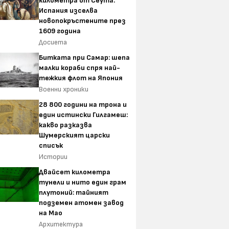
километра от Сеута:
Испания изселва
новопокръстените през
1609 година
Досиета
Битката при Самар: шепа
малки кораби спря най-
тежкия флот на Япония
Военни хроники
28 800 години на трона и
един истински Гилгамеш:
какво разказва
Шумерският царски
списък
Истории
Двайсет километра
тунели и нито един грам
плутоний: тайният
подземен атомен завод
на Мао
Архитектура