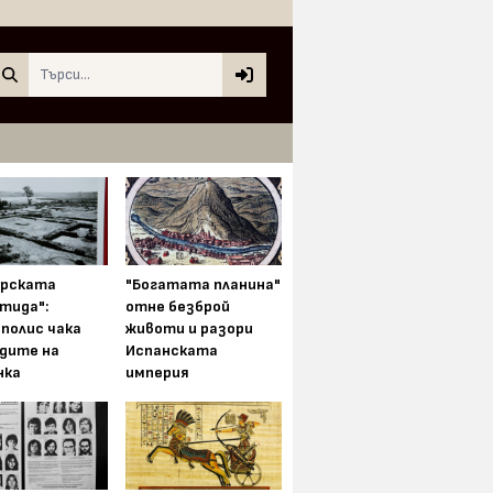
Search
арската
"Богатата планина"
тида":
отне безброй
полис чака
животи и разори
одите на
Испанската
нка
империя