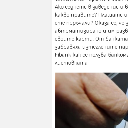
Ако седнете в заведение и
какво правите? Плащате и 
сте поръчали? Оказа се, че
автоматизирано и им разв
своите карти. От банката
забравяха изтеглените пар
Fibank как се ползва банк
листовката.