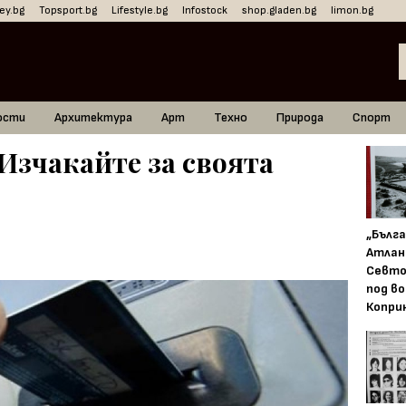
ey.bg
Topsport.bg
Lifestyle.bg
Infostock
shop.gladen.bg
limon.bg
ости
Архитектура
Арт
Техно
Природа
Спорт
Изчакайте за своята
„Бълг
Атлан
Севто
под в
Копри