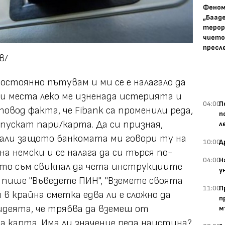
Фено
„Баад
терор
чието
пресл
в/
остоянно пътувам и ми се е налагало да
и места леко ме изненада истерията и
04:00
П
овод факта, че Fibank са променили реда,
п
ускат пари/карта. Да си призная,
л
 Дали защото банкомата ми говори ту на
10:00
Д
на немски и се налага да си търся по-
04:00
Н
осто съм свикнал да чета инструкциите
у
 пише "Въведете ПИН", "Вземете своята
11:00
П
 в крайна сметка едва ли е сложно да
п
деята, че трябва да вземеш от
м
 карта. Има ли значение реда наистина?