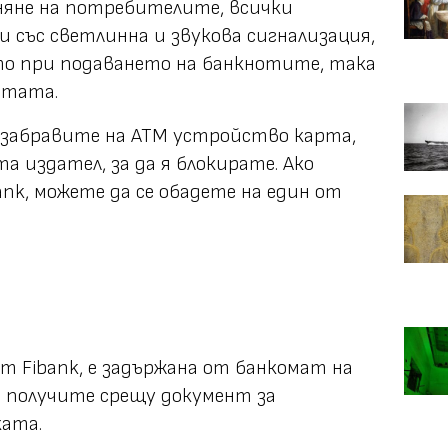
няне на потребителите, всички
 със светлинна и звукова сигнализация,
то при подаването на банкнотите, така
ртата.
да забравите на АТМ устройство карта,
та издател, за да я блокирате. Ако
ank,
можете да се обадете на един от
 от
Fibank,
е задържана от банкомат на
я получите срещу документ за
ката.