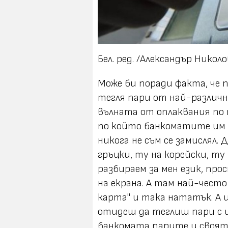
Бел. ред. /Александър Николо
Може би поради факта, че п
тегля пари от най-различн
вълната от оплаквания по п
по който банкоматите им п
никога не съм се замислял.
гръцки, ту на корейски, ту 
разбираем за мен език, пр
на екрана. А там най-често
карта" и така нататък. А и
отидеш да теглиш пари с и
банкомата парите и своята