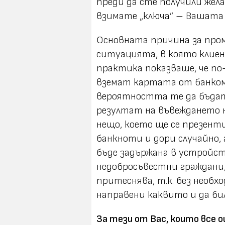
преди да сте получили жела
взимате „ключа” – Вашата
Основната причина за промя
ситуацията, в която клие
практика показваше, че по
вземат картата от банком
вероятността те да бъдат 
резултат на въвеждането 
нещо, което ще се презент
банкноти и дори случайно,
бъде задържана в устройст
недобросъвестни граждани,
притеснява, т.к. без необх
направени каквито и да би
За тези от Вас, които все