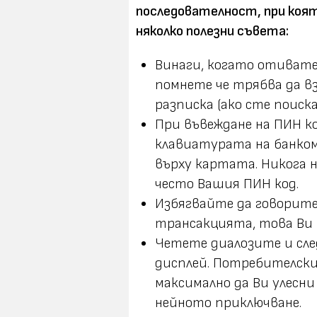
последователност, при коя
няколко полезни съвета:
Винаги, когато отивате
помнете че трябва да 
разписка (ако сте поиск
При въвеждане на ПИН ко
клавиатурата на банком
върху картата. Никога 
често Вашия ПИН код.
Избягвайте да говорите
трансакцията, това Ви 
Четете диалозите и сл
дисплей. Потребителски
максимално да Ви улесн
нейното приключване.