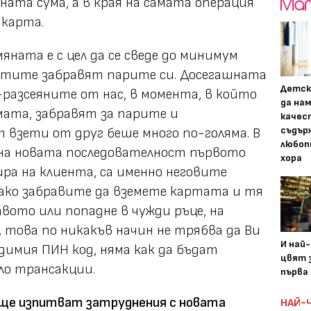
ната сума, а в края на самата операция
 карта.
ната е с цел да се сведе до минимум
нтите забравят парите си. Досегашната
Детск
-разсеяните от нас, в момента, в който
да на
ата, забравят за парите и
качес
съдър
взети от друг беше много по-голяма. В
любоп
на новата последователност първото
хора
ира на клиента, са именно неговите
 ако забравите да вземете картата и тя
вото или попадне в чужди ръце, на
 това по никакъв начин не трябва да Ви
И най
одимия ПИН код, няма как да бъдат
цвят з
ло трансакции.
първа 
 още изпитват затруднения с новата
НАЙ-