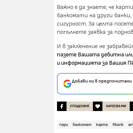
Важно е да знаете, че карт
банкомати на други банки,
сигурност. За целта посете
попълнете заявка за поднов
И в заключение не забравя
пазете Вашата дебитна или
и информацията за Вашия П
Добави ни в предпочитани 
СПОДЕЛЯНЕ
ХАРЕСВА МИ
пари
банкомат
карта
fibank
а