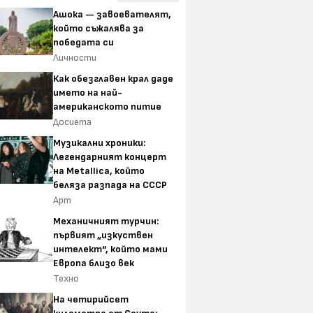
Ашока — завоевателят,
който съжалява за
победата си
Личности
Как обезглавен крал даде
името на най-
американското питие
Досиета
Музикални хроники:
Легендарният концерт
на Metallica, който
беляза разпада на СССР
Арт
Механичният турчин:
първият „изкуствен
интелект“, който мами
Европа близо век
Техно
На четирийсет