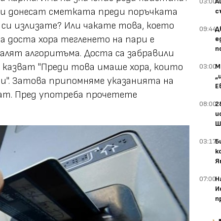
03:00
А
 ви донесат сметката преди поръчката
с
си излизате? Или чакате това, което
09:44
Д
 за доста хора тегленето на пари е
е
п
алят алгоритъма. Доста са забравили
 казват "Преди това имаше хора, които
03:00
М
„
и". Затова припомняме указанията на
Е
омат. Пред употреба прочетете
08:00
2
и
Ш
03:17
Б
к
Я
07:00
Н
И
п