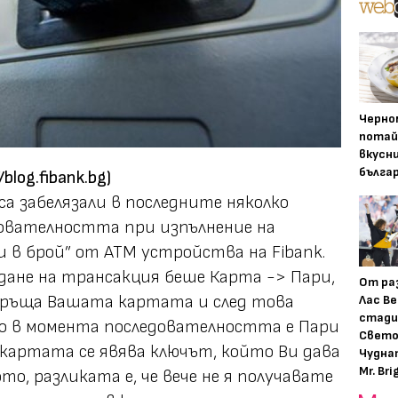
Черно
потай
вкусн
бълга
/blog.fibank.bg
)
са забелязали в последните няколко
дователността при изпълнение на
ри в брой” от АТМ устройства на
Fibank
.
ждане на трансакция беше
Карта -> Пари
,
От ра
връща Вашата картата и след това
Лас Ве
стади
о в момента последователността е
Пари
Свето
я картата се явява ключът, който Ви дава
Чудна
Mr. Bri
о, разликата е, че вече не я получавате