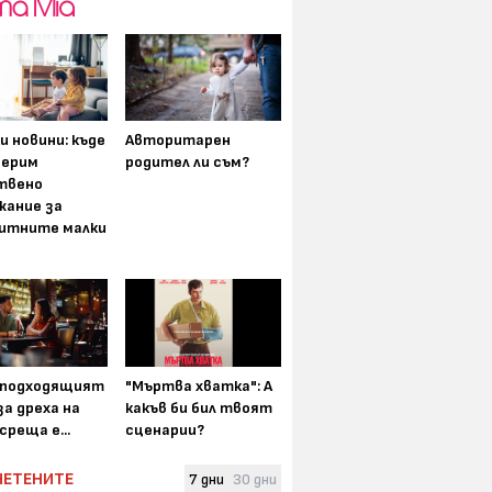
и новини: къде
Авторитарен
мерим
родител ли съм?
твено
жание за
итните малки
-подходящият
"Мъртва хватка": А
а дреха на
какъв би бил твоят
среща е...
сценарии?
ЧЕТЕНИТЕ
7 дни
30 дни