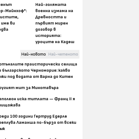
менът
Най-голямата
ер-Майнхоф":
военна измама на
истите,
Древността и
 име ви
първият мирен
едва
договор в
историята:
уроците на Кадеш
Най-новото
Най-четеното
отъналите праисторически селища
о българското Черноморие: какво
ежи под водата от Варна до Китен
ругият мит за Минотавъра
аполеон иска титлата — Франц II я
нищожава
реди 100 години Гертруд Едерле
реплува Ламанша по-бързо от всеки
ъж