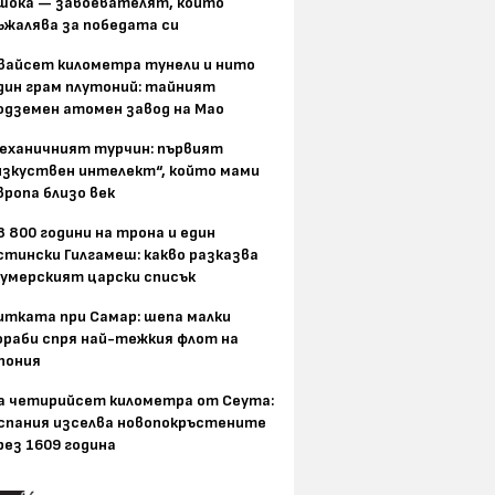
шока — завоевателят, който
ъжалява за победата си
вайсет километра тунели и нито
дин грам плутоний: тайният
одземен атомен завод на Мао
еханичният турчин: първият
изкуствен интелект“, който мами
вропа близо век
8 800 години на трона и един
стински Гилгамеш: какво разказва
умерският царски списък
итката при Самар: шепа малки
ораби спря най-тежкия флот на
пония
а четирийсет километра от Сеута:
спания изселва новопокръстените
рез 1609 година