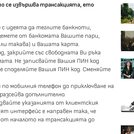
то се извършва трансакцията, ето
 с идеята да теглите банкноти,
вземете от банкомата Вашите пари,
али такава) и Вашата карта.
д, закрийте със свободната Ви ръка
ата. Не записвайте Вашия ПИН код
не споделяйте Вашия ПИН код. Сменяйте
 по мобилния телефон до приключване на
разсейва допълнително.
едвайте указанията от клиентския
ят интерфейс е направен така, че
и от началото на трансакцията до