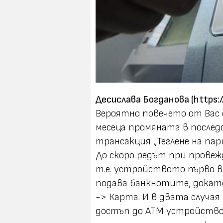
Десислава Богданова (
https:/
Вероятно повечето от Вас 
месеца промяната в после
трансакция „Теглене на па
До скоро редът при прове
т.е. устройството първо 
подава банкнотите, докат
-> Карта
. И в двата случа
достъп до ATM устройствот