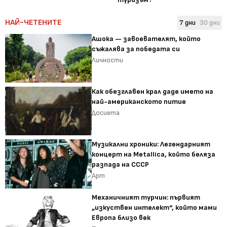
НАЙ-ЧЕТЕНИТЕ
7 дни
30 дни
Ашока — завоевателят, който
съжалява за победата си
Личности
Как обезглавен крал даде името на
най-американското питие
Досиета
Музикални хроники: Легендарният
концерт на Metallica, който беляза
разпада на СССР
Арт
Механичният турчин: първият
„изкуствен интелект“, който мами
Европа близо век