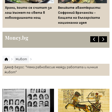
Храни, които се считат за
Великите авантюристи:
Ев
 за
лош късмет по света в
Софроний Врачански -
Ти
новогодишната нощ
бащата на българската
съ
национална идея
по
Money.bg
Живот
Джеф Безос: "Няма равновесие между работата и личния
живот"