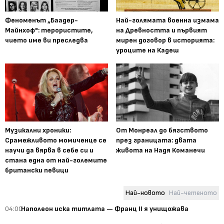
Феноменът „Баадер-
Най-голямата военна измама
Майнхоф": терористите,
на Древността и първият
чието име ви преследва
мирен договор в историята:
уроците на Кадеш
Музикални хроники:
От Монреал до бягството
Срамежливото момиченце се
през границата: двата
научи да вярва в себе си и
живота на Надя Команечи
стана една от най-големите
британски певици
Най-новото
Най-четеното
04:00
Наполеон иска титлата — Франц II я унищожава