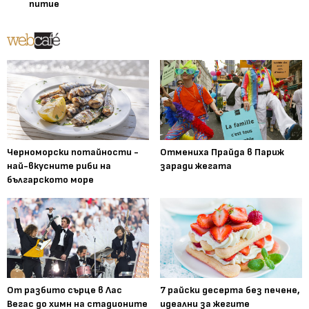
питие
Черноморски потайности -
Отмениха Прайда в Париж
най-вкусните риби на
заради жегата
българското море
От разбито сърце в Лас
7 райски десерта без печене,
Вегас до химн на стадионите
идеални за жегите