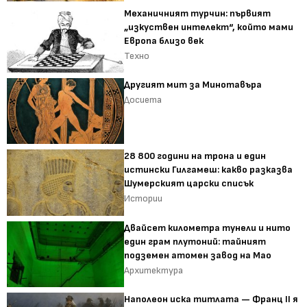
Механичният турчин: първият
„изкуствен интелект“, който мами
Европа близо век
Техно
Другият мит за Минотавъра
Досиета
28 800 години на трона и един
истински Гилгамеш: какво разказва
Шумерският царски списък
Истории
Двайсет километра тунели и нито
един грам плутоний: тайният
подземен атомен завод на Мао
Архитектура
Наполеон иска титлата — Франц II я