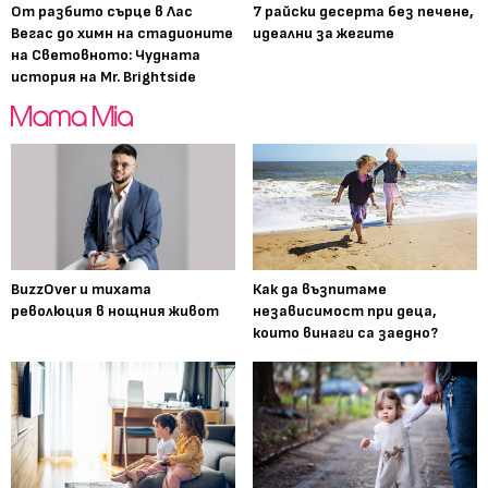
От разбито сърце в Лас
7 райски десерта без печене,
Вегас до химн на стадионите
идеални за жегите
на Световното: Чудната
история на Mr. Brightside
BuzzOver и тихата
Как да възпитаме
революция в нощния живот
независимост при деца,
които винаги са заедно?