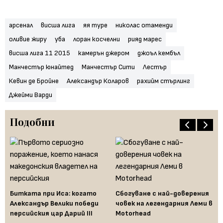
арсенал
висша лига
яя туре
николас отаменди
оливие жиру
уба
лоран косчелни
рияд марес
висша лига 11 2015
камерън джером
джоъл кембъл
Манчестър юнайтед
Манчестър Сити
Лестър
Кевин де Бройне
Александър Коларов
рахийм стърлинг
Джейми Варди
Подобни
Битката при Иса: когато
Сбогуване с най-доверения
Му
Александър Велики победи
човек на легендарния Леми в
Ми
гън
персийския цар Дарий III
Motorhead
ал