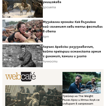
унищожава
Досиета
Музикални хроники: Как възникна
най-големият хеви метъл фестивал
в света
Арт
Лорънс Арабски: разузнавачът,
който прекърши османската армия
с динамит, камили и злато
Личности
Трейлър на The Weight:
Ръсел Кроу и Итън Хоук се
събират в напрегнат