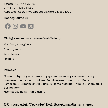
Телефон: 0887 548 300
E-mail: office[at]chr.bg
Адрес: гр. София, ул. Фредерик Жолио Кюри №20
Последвайте ни
Chr.bg е част от групата WebCafe.bg
Условия за ползване
Лични данни
За реклама
Новини
Реклама
Chronicle.bg предлага напълно различни начини за реклама – чрез
стандартни банери, иновативни формати, спонсорство на
категории, интерактивни игри и PR съобщения. Повече информация
вижте тук
.
Настройки на личните данни
© Chronicle.bg, "Уебкафе" ЕАД. Всички права запазени.