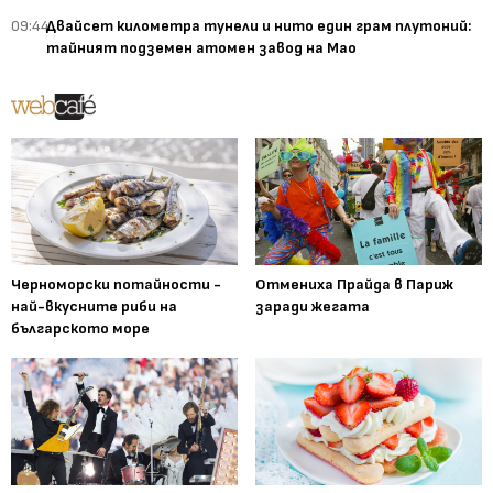
09:44
Двайсет километра тунели и нито един грам плутоний:
тайният подземен атомен завод на Мао
Черноморски потайности -
Отмениха Прайда в Париж
най-вкусните риби на
заради жегата
българското море