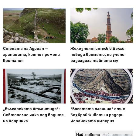
Стената на Адриан –
Железният стълб в Делхи
границата, която промени
победи времето, но учени
Британия
разгадаха тайната му
„Българската Атлантида":
"Богатата планина" отне
Севтополис чака под водите
безброй животи и разори
на Копринка
Испанската империя
Най-новото
Най-четеното