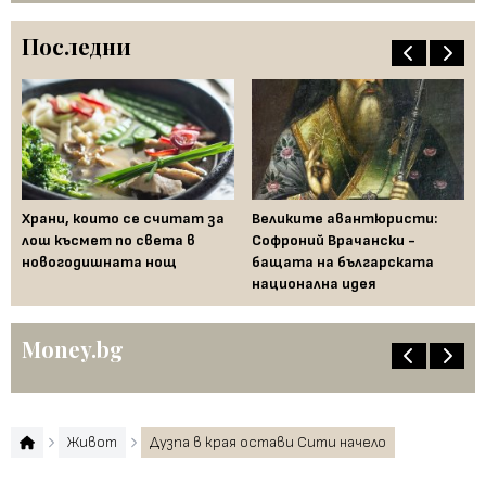
Последни
Храни, които се считат за
Великите авантюристи:
Ев
 за
лош късмет по света в
Софроний Врачански -
Ти
новогодишната нощ
бащата на българската
съ
национална идея
по
Money.bg
Живот
Дузпа в края остави Сити начело