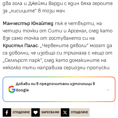
два гола и Джейми Варди с един бяха героите
за „лисиците” в този мач.
Манчестър Юнайтед
пък е четвърти, на
четири точки от Сити и Арсенал, след като
взе само точка от гостуването си на
Кристъл Палас.
„Червените дяволи” могат да
са доволни, че изобщо си тръгнаха с нещо от
„Селхърст парк”, след като домакините на
няколко пъти направиха сериозни пропуски.
Добави ни в предпочитани източници в
→
Google
СПОДЕЛЯНЕ
ХАРЕСВА МИ
СПОДЕЛЯНЕ