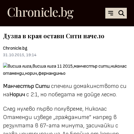
Дузпа в края остави Сити начело
Chronicle.bg
31.10.2015, 19:14
Манчестър Сити
спечели домакинството си
на
Норич
с 2:1, но победата не дойде лесно.
След нулево първо полувреме, Николас
Отаменди изведе „гражданите” напред в
резултата в 67-ата минута, засичайки с
глава центриране на Де Бройне от корнер.