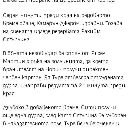
Седем минути преди края на редовното
време обаче, Камерън Джером изравни. Тогава
на сцената излезе резервата Рахийм
Стърлинг.
В 88-ата негов удар бе спрян от Ръсел
Мартин с ръка на голлинията, за което
бранителят на Норич получи директен
червен картон. Яя Туре отбеляза отсъдената
дузпа и направи резултата 2:1 минута преди
края.
Дълбоко в добавеното време, Сити получи
още една дузпа, след като Стъринг бе съборен
в наказателното поле. Туре вече бе сменен и