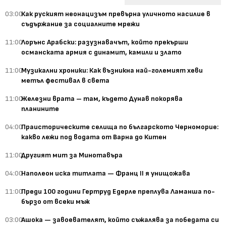
03:00
Как руският неонацизъм превърна уличното насилие в
съдържание за социалните мрежи
11:00
Лорънс Арабски: разузнавачът, който прекърши
османската армия с динамит, камили и злато
11:00
Музикални хроники: Как възникна най-големият хеви
метъл фестивал в света
11:00
Железни врата – там, където Дунав покорява
планините
04:00
Праисторическите селища по българското Черноморие:
какво лежи под водата от Варна до Китен
11:00
Другият мит за Минотавъра
04:00
Наполеон иска титлата — Франц II я унищожава
11:00
Преди 100 години Гертруд Едерле преплува Ламанша по-
бързо от всеки мъж
03:00
Ашока — завоевателят, който съжалява за победата си