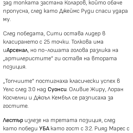
зад топката застана Коларов, който обаче
пропусна, след като Джеймс Руди спаси удара
му.
След победата, Сити остава лидер в
класирането с 25 точки. Толкова има
и
Арсенал
, но по-лошата голова разлика на
„артилеристите” ги оставя на втората
позиция.
„Топчиите” постигнаха класически успех в
Уелс след 3:0 над
Суонси
. Оливие Жиру, Лоран
Косчелни и Джоъл Кембъл се разписаха за
гостите.
Лестър
излезе на третата позиция, след
като победи
УБА
като гост с 3:2. Рияд Марес с