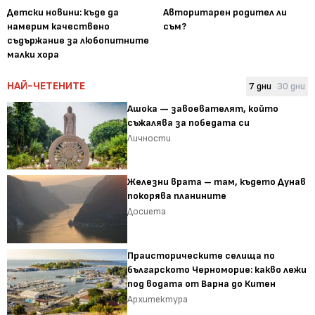
Детски новини: къде да
Авторитарен родител ли
намерим качествено
съм?
съдържание за любопитните
малки хора
НАЙ-ЧЕТЕНИТЕ
7 дни
30 дни
Ашока — завоевателят, който
съжалява за победата си
Личности
Железни врата – там, където Дунав
покорява планините
Досиета
Праисторическите селища по
българското Черноморие: какво лежи
под водата от Варна до Китен
Архитектура