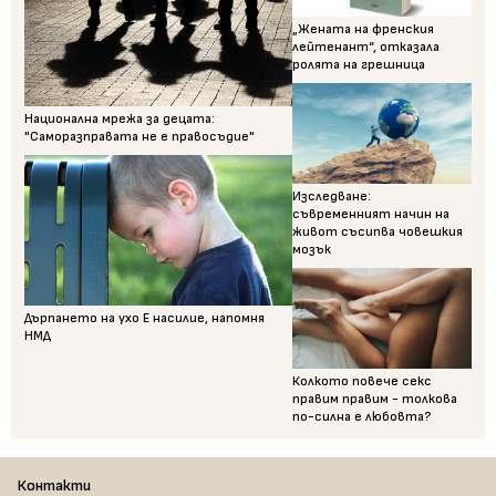
„Жената на френския
лейтенант“, отказала
ролята на грешница
Национална мрежа за децата:
"Саморазправата не е правосъдие"
Изследване:
съвременният начин на
живот съсипва човешкия
мозък
Дърпането на ухо Е насилие, напомня
НМД
Колкото повече секс
правим правим - толкова
по-силна е любовта?
Контакти