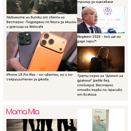
трилър за оцеляване
Любимите ни битки от света на
Вестерос: Подредени по вкуса за екшън
и зрелища на Webcafe
Бюджет 2026 - кой ще ни
даде пари?!
iPhone 18 Pro Max - по-цветен, но и по-
Трети сезон на “Домът на
съкрушителен за джоба
дракона” (ревю без
спойлери): Вестерос
отново кърви по-красиво
от всякога