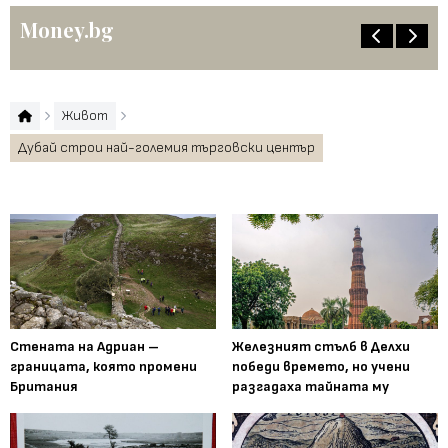
Money.bg
Живот
Дубай строи най-големия търговски център
Стената на Адриан –
Железният стълб в Делхи
границата, която промени
победи времето, но учени
Британия
разгадаха тайната му