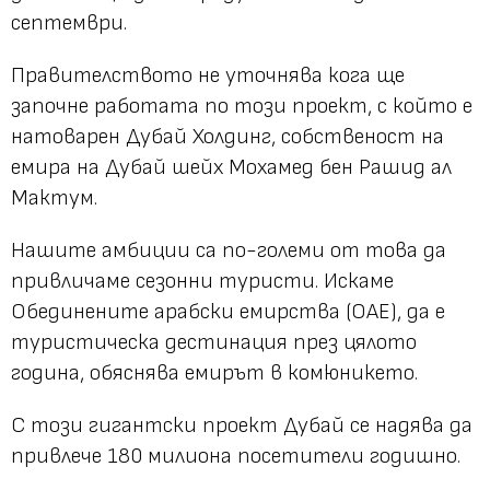
септември.
Правителството не уточнява кога ще
започне работата по този проект, с който е
натоварен Дубай Холдинг, собственост на
емира на Дубай шейх Мохамед бен Рашид ал
Мактум.
Нашите амбиции са по-големи от това да
привличаме сезонни туристи. Искаме
Обединените арабски емирства (ОАЕ), да е
туристическа дестинация през цялото
година, обяснява емирът в комюникето.
С този гигантски проект Дубай се надява да
привлече 180 милиона посетители годишно.