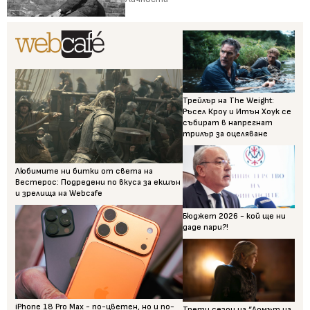
Трейлър на The Weight:
Ръсел Кроу и Итън Хоук се
събират в напрегнат
трилър за оцеляване
Любимите ни битки от света на
Вестерос: Подредени по вкуса за екшън
и зрелища на Webcafe
Бюджет 2026 - кой ще ни
даде пари?!
iPhone 18 Pro Max - по-цветен, но и по-
Трети сезон на “Домът на