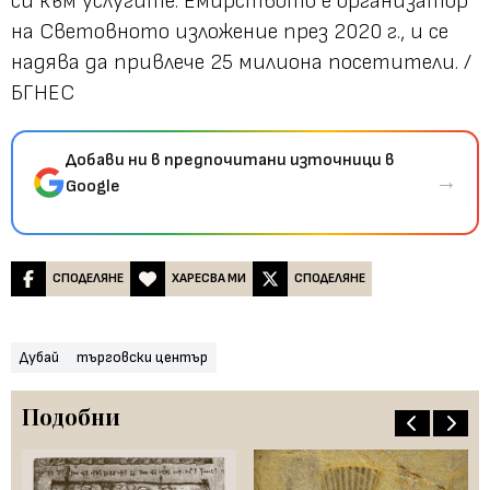
си към услугите. Емирството е организатор
на Световното изложение през 2020 г., и се
надява да привлече 25 милиона посетители. /
БГНЕС
Добави ни в предпочитани източници в
→
Google
СПОДЕЛЯНЕ
ХАРЕСВА МИ
СПОДЕЛЯНЕ
Дубай
търговски център
Подобни