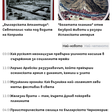
„Българската Атлантида":
"Богатата планина" отне
Севтополис чака под водите
безброй животи и разори
на Копринка
Испанската империя
Най-новото
Най-четеното
03:00
Как руският неонацизъм превърна уличното насилие в
съдържание за социалните мрежи
11:00
Лорънс Арабски: разузнавачът, който прекърши
османската армия с динамит, камили и злато
11:00
Музикални хроники: Как възникна най-големият хеви
метъл фестивал в света
11:00
Железни врата – там, където Дунав покорява
планините
04:00
Праисторическите селища по българското Черноморие: