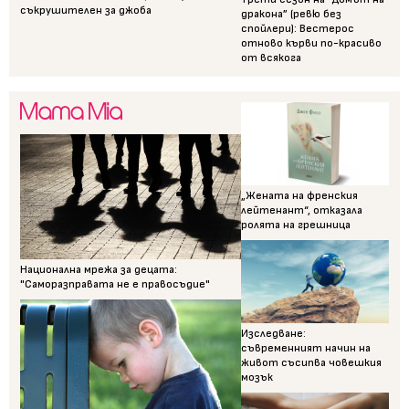
съкрушителен за джоба
дракона” (ревю без
спойлери): Вестерос
отново кърви по-красиво
от всякога
„Жената на френския
лейтенант“, отказала
ролята на грешница
Национална мрежа за децата:
"Саморазправата не е правосъдие"
Изследване:
съвременният начин на
живот съсипва човешкия
мозък