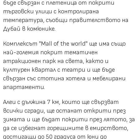
бъде свързан с плетеница от покрити
търговски улици с контролирана
температура, съобщи правителството на
Дубай в комюнике.
Комплексът "Mall of the world" ще има също
най-големия покрит тематичен
атракционен парк на света, както и
културен квартал с театри и ще бъде
свързан със стотина хотела и мебелирани
апартаменти.
Алеи с дължина 7 км, които ще свързват
всички сгради, ще останат открити през
зимата и ще бъдат покрити през лятото, за
да се избегнат горещините в емирството,
достигащи до 50 градуса от юни до