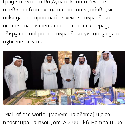
Градът емирство Дубай, който вече се
превърна в столица на шопинга, обяви, че
иска да построи най-големия търговски
център на планетата – истински град,
свързан с покрити търговски улици, за да се
избегне жегата.
"Mall of the world" (Молът на света) ще се
простира на площ от 743 000 кв. метра и ще