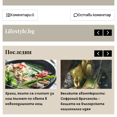
Коментари:
0
Остави коментар
Lifestyle.bg
Последни
Храни, които се считат за
Великите авантюристи:
Ев
 за
лош късмет по света в
Софроний Врачански -
Ти
новогодишната нощ
бащата на българската
съ
национална идея
по