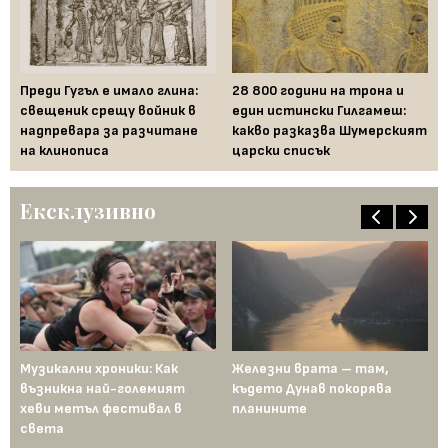
Преди Гугъл е имало глина:
28 800 години на трона и
Ка
д
свещеник срещу войник в
един истински Гилгамеш:
пр
от
надпревара за разчитане
какво разказва Шумерският
в 
на клинописа
царски списък
со
Ексклузивно
Музикални хроники: Как
Железни врата – там,
Пр
възникна най-големият
където Дунав покорява
по
хеви метъл фестивал в
планините
Че
 и
света
во