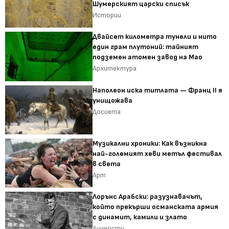
Шумерският царски списък
Истории
Двайсет километра тунели и нито
един грам плутоний: тайният
подземен атомен завод на Мао
Архитектура
Наполеон иска титлата — Франц II я
унищожава
Досиета
Музикални хроники: Как възникна
най-големият хеви метъл фестивал
в света
Арт
Лорънс Арабски: разузнавачът,
който прекърши османската армия
с динамит, камили и злато
Личности