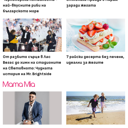
най-вкусните риби на
заради жегата
българското море
От разбито сърце в Лас
7 райски десерта без печене,
Вегас до химн на стадионите
идеални за жегите
на Световното: Чудната
история на Mr. Brightside