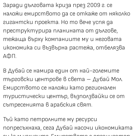
Заради дълговата криза през 2009 г. се
наложи емирството да се откаже от няколко
гигантски проекта. Но то вече успя да
преструктурира планината от дългове,
тежаща върху компаниите му и неговата
икономика си възвърна растежа, отбелязва
АФП.
В Дубай се намира един от най-големите
търговски центрове в света – Дубай Мол.
Емирството се наложи като регионален
туристически център, възползвайки се от
сътресенията в арабския свят.
Тъй като петролните му ресурси
попресъхнаха, сега Дубай насочи икономиката