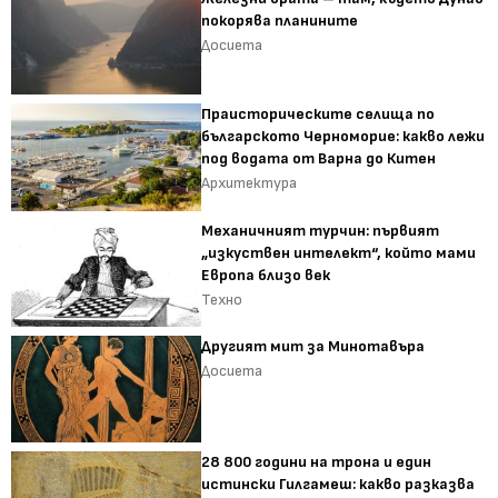
покорява планините
Досиета
Праисторическите селища по
българското Черноморие: какво лежи
под водата от Варна до Китен
Архитектура
Механичният турчин: първият
„изкуствен интелект“, който мами
Европа близо век
Техно
Другият мит за Минотавъра
Досиета
28 800 години на трона и един
истински Гилгамеш: какво разказва