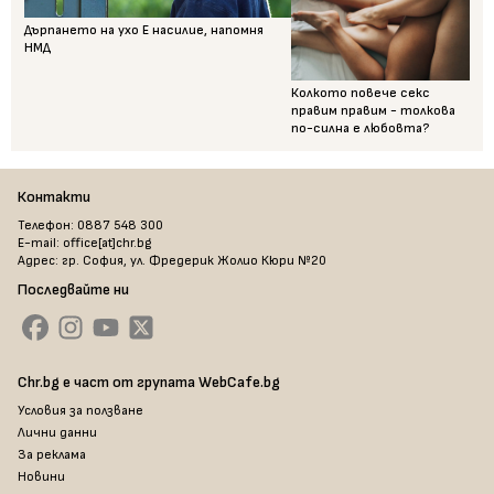
Дърпането на ухо Е насилие, напомня
НМД
Колкото повече секс
правим правим - толкова
по-силна е любовта?
Контакти
Телефон: 0887 548 300
E-mail: office[at]chr.bg
Адрес: гр. София, ул. Фредерик Жолио Кюри №20
Последвайте ни
Chr.bg е част от групата WebCafe.bg
Условия за ползване
Лични данни
За реклама
Новини