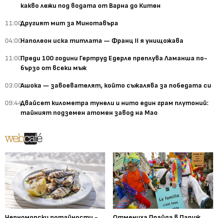
какво лежи под водата от Варна до Китен
11:00
Другият мит за Минотавъра
04:00
Наполеон иска титлата — Франц II я унищожава
11:00
Преди 100 години Гертруд Едерле преплува Ламанша по-
бързо от всеки мъж
03:00
Ашока — завоевателят, който съжалява за победата си
09:44
Двайсет километра тунели и нито един грам плутоний:
тайният подземен атомен завод на Мао
Черноморски потайности -
Отмениха Прайда в Париж