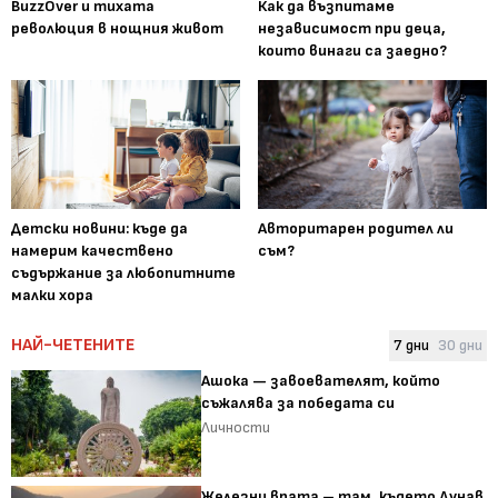
BuzzOver и тихата
Как да възпитаме
революция в нощния живот
независимост при деца,
които винаги са заедно?
Детски новини: къде да
Авторитарен родител ли
намерим качествено
съм?
съдържание за любопитните
малки хора
НАЙ-ЧЕТЕНИТЕ
7 дни
30 дни
Ашока — завоевателят, който
съжалява за победата си
Личности
Железни врата – там, където Дунав