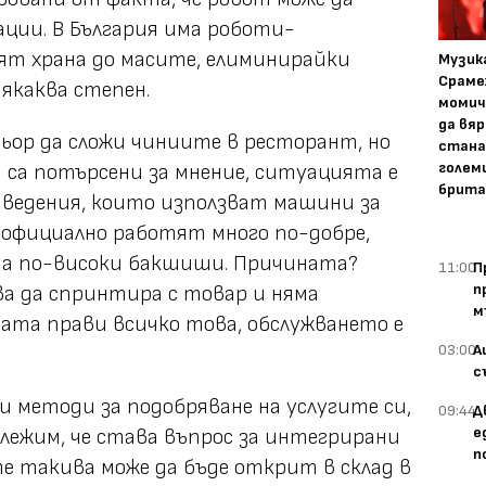
ации. В България има роботи-
ят храна до масите, елиминирайки
Музика
Сраме
някаква степен.
момич
да вяр
тьор да сложи чиниите в ресторант, но
стана
голем
са потърсени за мнение, ситуацията е
брита
заведения, които използват машини за
 официално работят много по-добре,
 на по-високи бакшиши. Причината?
11:00
П
п
ва да спринтира с товар и няма
м
ата прави всичко това, обслужването е
03:00
А
с
 методи за подобряване на услугите си,
09:44
Д
е
ележим, че става въпрос за интегрирани
п
е такива може да бъде открит в склад в