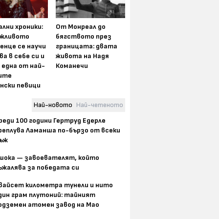
лни хроники:
От Монреал до
жливото
бягството през
енце се научи
границата: двата
ва в себе си и
живота на Надя
 една от най-
Команечи
ите
нски певици
Най-новото
Най-четеното
реди 100 години Гертруд Едерле
реплува Ламанша по-бързо от всеки
ъж
шока — завоевателят, който
ъжалява за победата си
вайсет километра тунели и нито
дин грам плутоний: тайният
одземен атомен завод на Мао