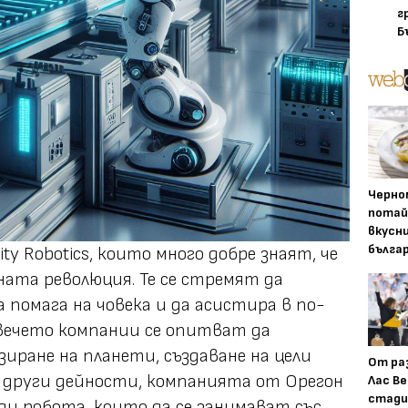
г
Б
Черно
потай
вкусн
бълга
ity Robotics, които много добре знаят, че
ата революция. Те се стремят да
 помага на човека и да асистира в по-
вечето компании се опитват да
иране на планети, създаване на цели
От ра
 други дейности, компанията от Орегон
Лас Ве
стади
яди робота, които да се занимават със