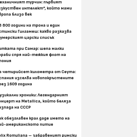
еханичният турчин: първият
изкуствен интелект“, който мами
вропа близо век
8 800 години на трона и един
стински Гилгамеш: какво разказва
умерският царски списък
итката при Самар: шепа малки
ораби спря най-тежкия флот на
пония
а четирийсет километра от Сеута:
спания изселва новопокръстените
рез 1609 година
узикални хроники: Легендарният
онцерт на Metallica, който беляза
азпада на СССР
ак обезглавен крал даде името на
ай-американското питие
elix Romuliana – забравеният римски