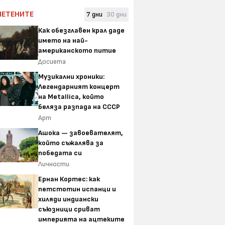
ЧЕТЕНИТЕ
7 дни
30 дни
Как обезглавен крал даде
името на най-
американското питие
Досиета
Музикални хроники:
Легендарният концерт
на Metallica, който
беляза разпада на СССР
Арт
Ашока — завоевателят,
който съжалява за
победата си
Личности
Ернан Кортес: как
петстотин испанци и
хиляди индиански
съюзници сриват
империята на ацтеките