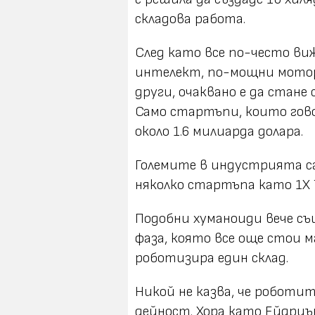
складова работа.
След като все по-често в
интелект, по-мощни мотор
други, очаквано е да стане
Само стартъпи, които гово
около 1.6 милиарда долара.
Големите в индустрията са 
няколко стартъпа като 1X Te
Подобни хуманоиди вече съ
фаза, която все още стои м
роботизира един склад.
Никой не казва, че роботи
дейност. Хора като Ейдриън