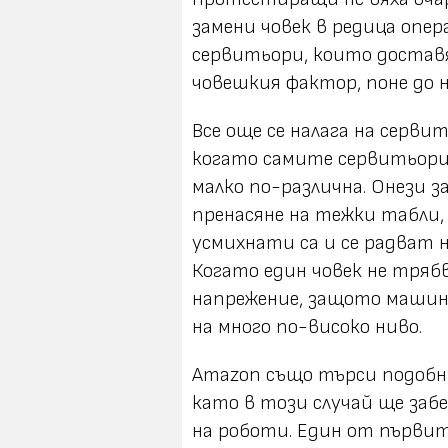
замени човек в редица опер
сервитьори, които достав
човешкия фактор, поне до 
Все още се налага на серви
когато самите сервитьори 
малко по-различна. Онези 
пренасяне на тежки табли,
усмихнати са и се радват
Когато един човек не тряб
напрежение, защото машин
на много по-високо ниво.
Amazon също търси подобни
като в този случай ще заб
на роботи. Един от първит