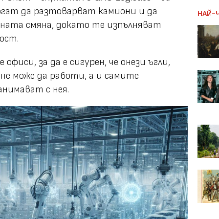
огат да разтоварват камиони и да
НАЙ-
ната смяна, докато те изпълняват
ост.
фиси, за да е сигурен, че онези ъгли,
е може да работи, а и самите
анимават с нея.