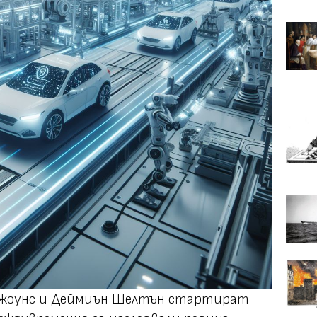
Джоунс и Деймиън Шелтън стартират