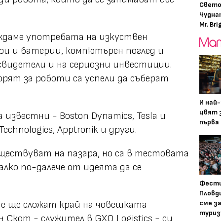
Свето
Чудна
Mr. Bri
иждаме употребата на изкуствен
и и батерии, компютърен поглед и
 свидетели и на сериозни инвестиции.
рят за роботи са успели да съберат
И най
цвят з
известни - Boston Dynamics, Tesla и
първа 
chnologies, Apptronik и други.
ществуват на пазара, но са в тестовата
алко по-далече от идеята да се
Фести
Пловди
те ще сложат край на човешката
сме з
туриз
 Скот - служител в GXO Logistics - си