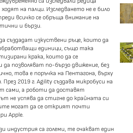
 междувременно са изследвали редица
ходят на палци. Изследването не е било
преди всичко се обръща внимание на
тични и бързи.
 да създадат изкуствени ръце, които да
 обработващи единици, също така
тизирани крака, които да се
 да позволяват по-бързо движение, без
чно, това е поръчка на Пентагона, върху
рез 2019 г. Agility създава микробуси на
ат сами, а роботи да доставят
ът не успява да стигне до крайната си
мите могат да се открият почти
ри Apple.
зи индустрия са големи, те очакват един