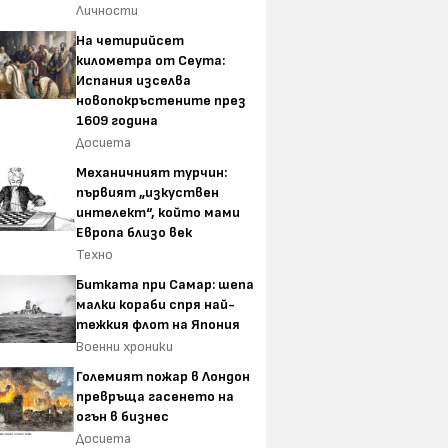
Личности
На четирийсет
километра от Сеута:
Испания изселва
новопокръстените през
1609 година
Досиета
Механичният турчин:
първият „изкуствен
интелект“, който мами
Европа близо век
Техно
Битката при Самар: шепа
малки кораби спря най-
тежкия флот на Япония
Военни хроники
Големият пожар в Лондон
превръща гасенето на
огън в бизнес
Досиета