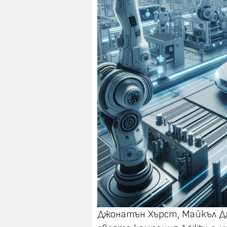
Джонатън Хърст, Майкъл 