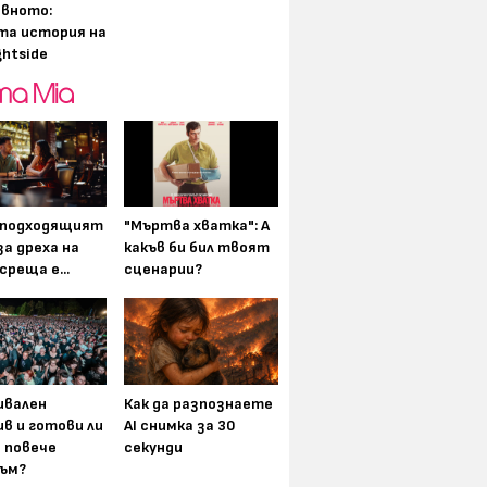
вното:
та история на
ghtside
-подходящият
"Мъртва хватка": А
а дреха на
какъв би бил твоят
среща е...
сценарии?
вален
Как да разпознаете
в и готови ли
AI снимка за 30
а повече
секунди
ъм?