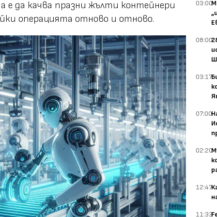
03:00
М
а е да качва празни жълти контейнери
„
яйки операцията отново и отново.
Е
08:00
2
и
Ш
03:17
Б
к
Я
07:00
Н
И
п
02:20
М
к
р
12:47
К
н
11:33
F