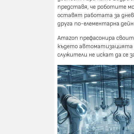
представя, че роботите м
оставят работата за днев
друга по-елементарна дейн
Amazon префасонира своите о
където автоматизацията н
служители не искат да се з