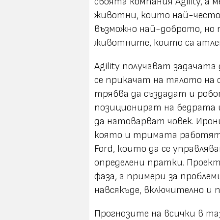
своята компания Agility, а
животни, които най-често 
възможно най-доброто, но 
животните, които са атле
Agility получават задачата
се прикачат на тялото на
трябва да създадат и робо
позиционират на бедрата и
да натоварват човек. Ирони
която и тримата работят. П
Ford, които да се управляв
определени пратки. Проект
фаза, а примери за пробле
навсякъде, включително и п
Прогнозите на всички в та