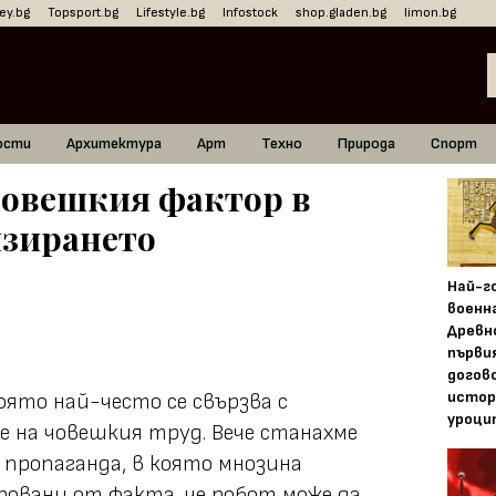
ey.bg
Topsport.bg
Lifestyle.bg
Infostock
shop.gladen.bg
limon.bg
ости
Архитектура
Арт
Техно
Природа
Спорт
човешкия фактор в
изирането
Най-г
военн
Древн
първи
догово
истор
ято най-често се свързва с
уроци
е на човешкия труд. Вече станахме
 пропаганда, в която мнозина
овани от факта, че робот може да