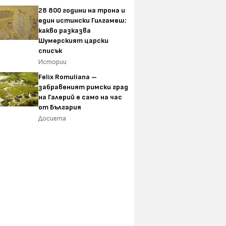
28 800 години на трона и
един истински Гилгамеш:
какво разказва
Шумерският царски
списък
Истории
Felix Romuliana –
забравеният римски град
на Галерий е само на час
от България
Досиета