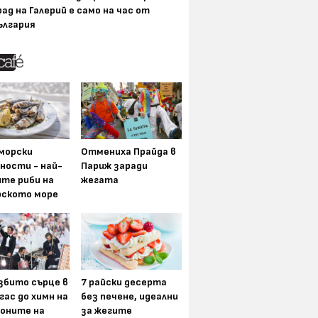
рад на Галерий е само на час от
ългария
морски
Отмениха Прайда в
ности - най-
Париж заради
ите риби на
жегата
рското море
збито сърце в
7 райски десерта
гас до химн на
без печене, идеални
оните на
за жегите