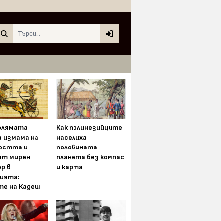
Search
олямата
Как полинезийците
а измама на
населиха
остта и
половината
ят мирен
планета без компас
р в
и карта
ията:
те на Кадеш