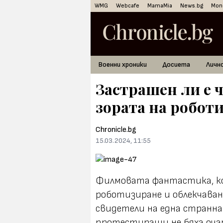
WMG
Webcafe
MamaMia
News.bg
Mon
Военни хроники
Досиета
Личн
Застрашен ли е 
зората на робот
Chronicle.bg
15.03.2024, 11:55
Филмовата фантастика, ко
роботизиране и облекчаван
свидетели на една странна
протестиращи не бяха очар