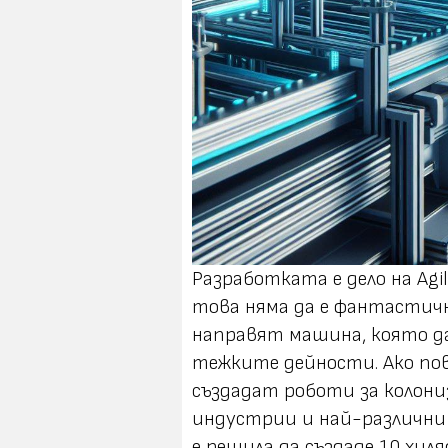
Разработката е дело на Agil
това няма да е фантастичн
направят машина, която да
тежките дейности. Ако по
създадат роботи за колониз
индустрии и най-различни
е решила да създаде 10 хил