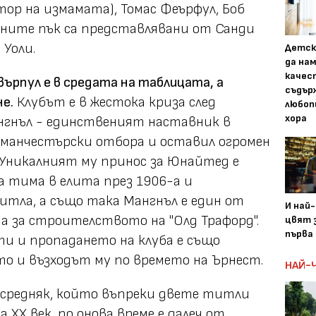
тор на измамата), Томас Феърфул, Боб
ините пък са представлявани от Санди
 Уоли.
Детск
да на
качес
ърпул е в средата на таблицата, а
съдър
не.
Клубът е в жестока криза след
любоп
хора
нгнъл - единственият наставник в
 манчестърски отбора и оставил огромен
 Уникалният му принос за Юнайтед е
а тима в елита през 1906-а и
тла, а също така Мангнъл е един от
И най
 за строителството на "Олд Трафорд".
цвят з
първа 
ти и пропадането на клуба е също
то и възходът му по времето на Ърнест.
НАЙ-
 средняк, който въпреки двете титли
ХХ век, по онова време е далеч от