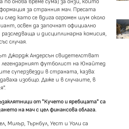
а по онова време сума) за онзи, който
формация за странния мач. Пресата
 и след като се вдига огромен шум около
риант, освен да започнат официално
а разследваща и дисциплинарна комисия,
ъс случая.
рът Джордж Андерсън свидетелстват
а легендарният футболист на Юнайтед
ите суперзвезди в страната, казва:
одаваха изобщо. Даже и в случаите, в
я".
ъзаклятници от "Кучето и яребицата" са
дане
то
на мач с цел финансова облага.
л, Милър, Търнбул, Уест и Уоли са