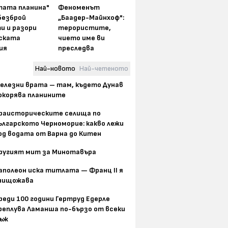
тата планина"
Феноменът
безброй
„Баадер-Майнхоф":
и и разори
терористите,
ската
чието име ви
ия
преследва
Най-новото
Най-четеното
елезни врата – там, където Дунав
окорява планините
раисторическите селища по
ългарското Черноморие: какво лежи
од водата от Варна до Китен
ругият мит за Минотавъра
аполеон иска титлата — Франц II я
нищожава
реди 100 години Гертруд Едерле
реплува Ламанша по-бързо от всеки
ъж