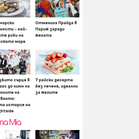
морски
Отмениха Прайда в
ности - най-
Париж заради
ите риби на
жегата
рското море
збито сърце в
7 райски десерта
гас до химн на
без печене, идеални
оните на
за жегите
вното:
та история на
ghtside