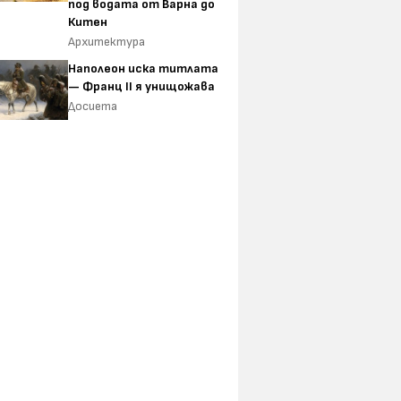
под водата от Варна до
Китен
Архитектура
Наполеон иска титлата
— Франц II я унищожава
Досиета