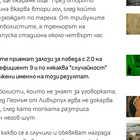
о, ще вкараме още". През второто
а вкарва втори гол, след който
разхождат по терена. От трибуните
тболистите, а треньорът на
апуска стадиона около четвърт час
е приемат залози за победа с 2:0 на
оефициент 9
и по някаква "случайност"
ожени именно на този резултат.
болисти, които не знаят за уговорката,
д Пегнъм от Ливърпул едва не докарва
, след като топката разтриса
н негов шут.
акво се е случило и обявяват награда