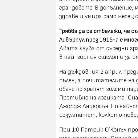
грандовете. В допълнение, 
здраве и умира само месец с
Трябва да се отбележи, че
Ливърпул през 1915-а е мног
Двата клуба от съседни гр
в най-горния ешелон и за о
На дъждовния 2 април пред
пълен, а почитателите на д
обаче не хранят големи над
Противно на логиката Юнай
Джордж Андерсън. Но най-с
резултатът, колкото пове
При 1:0 Патрик О`Конъл про