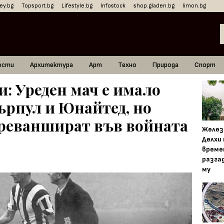
ey.bg
Topsport.bg
Lifestyle.bg
Infostock
shop.gladen.bg
limon.bg
ости
Архитектура
Арт
Техно
Природа
Спорт
: Уреден мач е имало
рпул и Юнайтед, но
 реваншират във войната
Желез
Делхи
време
разга
му