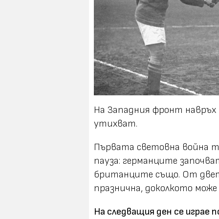
На Западния фронт навръх 
утихват.
Първата световна война теч
пауза: германците започва
британците също. От двет
празнична, доколкото може 
На следващия ден се играе 