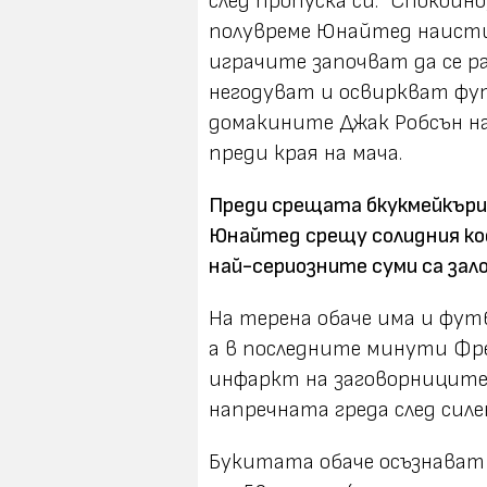
след пропуска си: "Спокойн
полувреме Юнайтед наистин
играчите започват да се 
негодуват и освиркват фу
домакините Джак Робсън н
преди края на мача.
Преди срещата бкукмейкърит
Юнайтед срещу солидния к
най-
сериозните
суми са
за
л
На терена обаче има и фут
а в последните минути Фре
инфаркт на заговорниците
напречната греда след силе
Букитата обаче осъзнават к