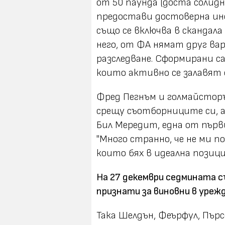
от 50 паунда (доста солидн
предостави достоверна ин
също се включва в скандала
него, от ФА нямат друг ва
разследване. Сформирани с
които активно се залавят с
Фред Пегнъм и голмайсто
срещу съотборниците си, 
Бил Мередит, една от първ
"Много странно, че не ми п
които бях в идеална позици
На 27 декември седмината с
признати за виновни
в
уреж
Така Шелдън, Феърфул, Пърсе