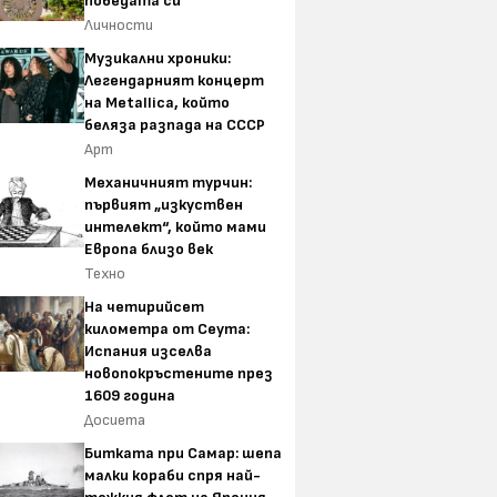
победата си
Личности
Музикални хроники:
Легендарният концерт
на Metallica, който
беляза разпада на СССР
Арт
Механичният турчин:
първият „изкуствен
интелект“, който мами
Европа близо век
Техно
На четирийсет
километра от Сеута:
Испания изселва
новопокръстените през
1609 година
Досиета
Битката при Самар: шепа
малки кораби спря най-