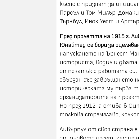
късно е признат за инициа
Парсъл и Том Милър. Домак
Търнбул, Инок Уест и Артър
През пролетта на 1915
г.
Лив
Юнайтед се бори за оцелява
напускането на Ърнест Ма
историята, водил и двата
отпечатък с работата си.
свързан със завръщането н
историческата му първа ти
организаторите на проекта
Но през 1912-а отива в Си
толкова стремглаво, колко
Ливърпул от своя страна е
от първото десетилетие на 