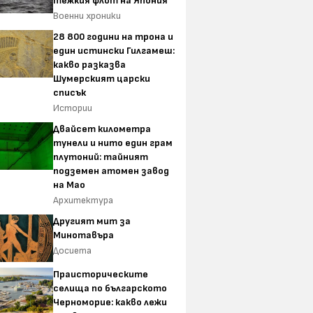
тежкия флот на Япония
Военни хроники
28 800 години на трона и
един истински Гилгамеш:
какво разказва
Шумерският царски
списък
Истории
Двайсет километра
тунели и нито един грам
плутоний: тайният
подземен атомен завод
на Мао
Архитектура
Другият мит за
Минотавъра
Досиета
Праисторическите
селища по българското
Черноморие: какво лежи