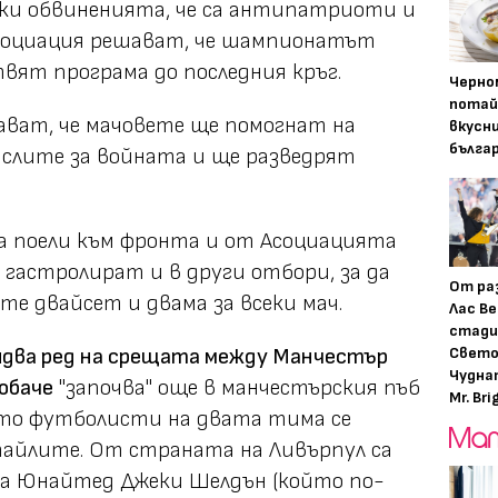
реки обвиненията, че са антипатриоти и
социация решават, че шампионатът
вят програма до последния кръг.
Черно
потай
ават, че мачовете ще помогнат на
вкусн
бълга
ислите за войната и ще разведрят
 поели към фронта и от Асоциацията
 гастролират и в други отбори, за да
От ра
те двайсет и двама за всеки мач.
Лас Ве
стади
Свето
 идва ред на срещата между Манчестър
Чудна
обаче
"започва" още в манчестърския пъб
Mr. Bri
ето футболисти на двата тима се
тайлите. От страната на Ливърпул са
а Юнайтед Джеки Шелдън (който по-