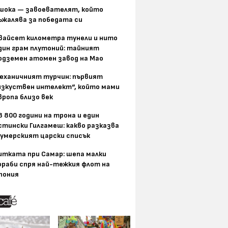
шока — завоевателят, който
ъжалява за победата си
вайсет километра тунели и нито
дин грам плутоний: тайният
одземен атомен завод на Мао
еханичният турчин: първият
изкуствен интелект“, който мами
вропа близо век
8 800 години на трона и един
стински Гилгамеш: какво разказва
умерският царски списък
итката при Самар: шепа малки
ораби спря най-тежкия флот на
пония