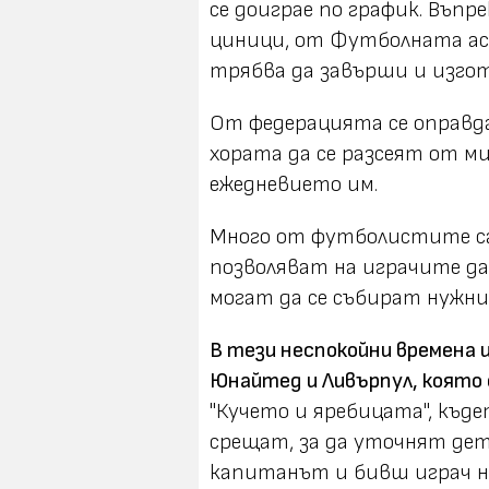
се доиграе по график. Въп
циници, от Футболната а
трябва да завърши и изгот
От федерацията се оправд
хората да се разсеят от м
ежедневието им.
Много от футболистите са
позволяват на играчите да
могат да се събират нужни
В тези неспокойни времена
Юнайтед и Ливърпул, която
"Кучето и яребицата", къд
срещат, за да уточнят де
капитанът и бивш играч н