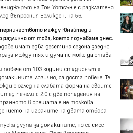
мениджърът на Том Уотсън е с разклатено
лед въпросния Великден, на 56.
 съперничеството между Юнайтед и
о различно от това, което познаваме днес.
адове имат едва десетина сезона заедно
мраза между тях и дума не може да става.
и повече от 103 години стадионът е
омакините, логично, са доста повече. Те
ежди с оглед на слабата форма на своите.
тед печели с 2:0 с две попадения на
транното в срещата е не толкова
дението на играчите на двата отбора.
пуска дузпа за домакините, но се смее