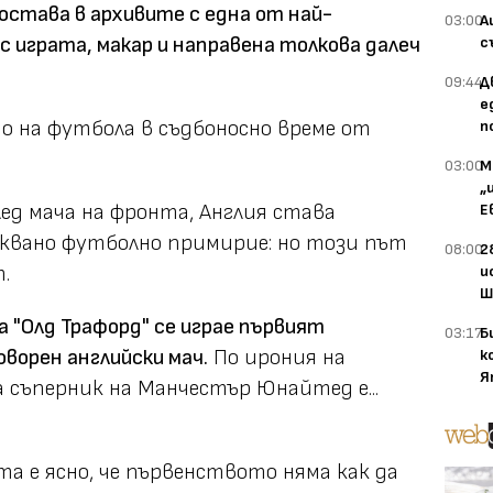
 остава в
архивите с
една от най-
03:00
А
с играта, макар и направена толкова далеч
с
09:44
Д
е
то на футбола в съдбоносно време от
п
03:00
М
„
лед мача на фронта, Англия става
Е
аквано футболно примирие: но този път
08:00
2
.
и
Ш
на "Олд Трафорд" се играе първият
03:17
Б
ворен английски мач.
По ирония на
к
Я
 съперник на Манчестър Юнайтед е...
а е ясно, че първенството няма как да