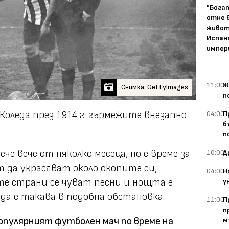
"Бога
отне 
живот
Испан
импер
11:00
Ж
Снимка: GettyImages
п
Коледа през 1914 г. гърмежите внезапно
04:00
П
б
п
е вече от няколко месеца, но е време за
10:00
Д
т да украсяват около окопите си,
04:00
Н
е страни се чуват песни и нощта е
у
да е такава в подобна обстановка.
11:00
П
п
популярният футболен мач по време на
м