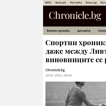
WMG
Webcafe
MamaMia
News.bg
Mon
Военни хроники
Досиета
Личн
Спортни хроники
даже между Ливъ
виновниците се
Chronicle.bg
16.01.2021, 09:34