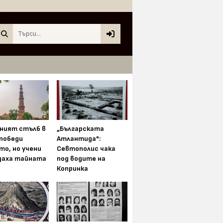
Search
ният стълб в
„Българската
 победи
Атлантида":
то, но учени
Севтополис чака
даха тайната
под водите на
Копринка