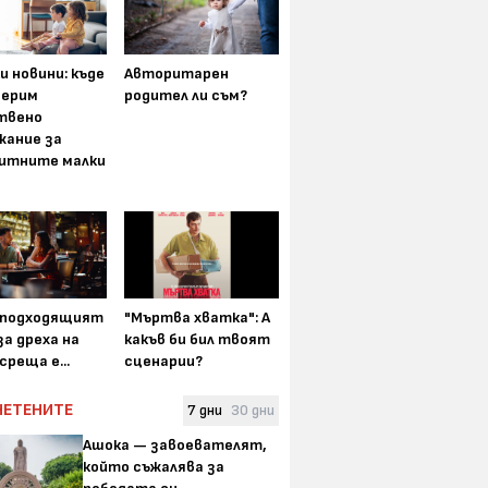
и новини: къде
Авторитарен
мерим
родител ли съм?
твено
жание за
итните малки
-подходящият
"Мъртва хватка": А
а дреха на
какъв би бил твоят
среща е...
сценарии?
ЧЕТЕНИТЕ
7 дни
30 дни
Ашока — завоевателят,
който съжалява за