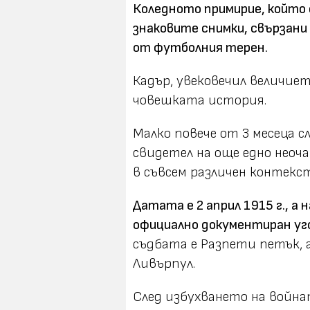
Коледното примирие, който
знаковите
снимки, свързани 
от футболния терен.
Кадър, увековечил величие
човешката история.
Малко повече от 3 месеца с
свидетел на още едно неоч
в съвсем различен контекст
Датата е 2 април 1915 г., а 
официално документиран уго
съдбата е Разпети петък, а
Ливърпул.
След избухването на войнат