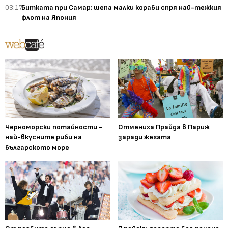
03:17
Битката при Самар: шепа малки кораби спря най-тежкия
флот на Япония
Черноморски потайности -
Отмениха Прайда в Париж
най-вкусните риби на
заради жегата
българското море