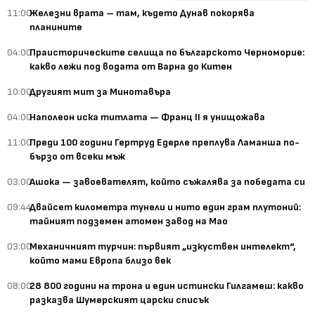
11:00
Железни врата – там, където Дунав покорява
планините
04:00
Праисторическите селища по българското Черноморие:
какво лежи под водата от Варна до Китен
10:00
Другият мит за Минотавъра
04:00
Наполеон иска титлата — Франц II я унищожава
11:00
Преди 100 години Гертруд Едерле преплува Ламанша по-
бързо от всеки мъж
03:00
Ашока — завоевателят, който съжалява за победата си
09:44
Двайсет километра тунели и нито един грам плутоний:
тайният подземен атомен завод на Мао
03:00
Механичният турчин: първият „изкуствен интелект“,
който мами Европа близо век
08:00
28 800 години на трона и един истински Гилгамеш: какво
разказва Шумерският царски списък