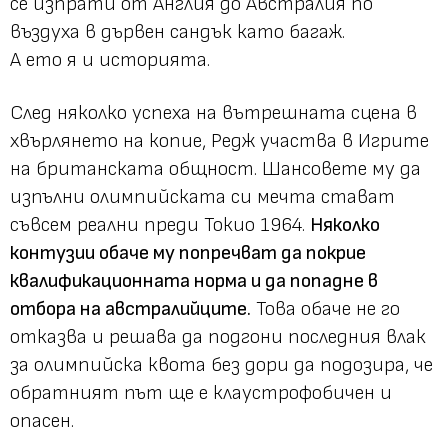
се изпрати от Англия до Австралия по
въздуха в дървен сандък като багаж.
А ето я и историята.
След няколко успеха на вътрешната сцена в
хвърлянето на копие, Редж участва в Игрите
на британската общност. Шансовете му да
изпълни олимпийската си мечта стават
съвсем реални преди Токио 1964.
Няколко
контузии обаче му попречват да покрие
квалификационната норма и да попадне в
отбора на австралийците.
Това обаче не го
отказва и решава да подгони последния влак
за олимпийска квота без дори да подозира, че
обратният път ще е клаустрофобичен и
опасен.