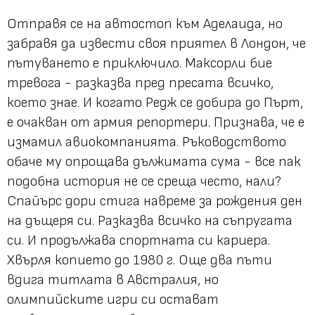
Отправя се на автостоп към Аделаида, но
забравя да извести своя приятел в Лондон, че
пътуването е приключило. Максорли бие
тревога - разказва пред пресата всичко,
което знае. И когато Редж се добира до Пърт,
е очакван от армия репортери. Признава, че е
измамил авиокомпанията. Ръководството
обаче му опрощава дължимата сума - все пак
подобна история не се среща често, нали?
Спайърс дори стига навреме за рождения ден
на дъщеря си. Разказва всичко на съпругата
си. И продължава спортната си кариера.
Хвърля копието до 1980 г. Още два пъти
вдига титлата в Австралия, но
олимпийските игри си остават