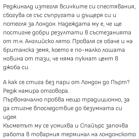
Реджиналд изтегля всичките си спестявания,
сбогува се със съпругата и дъщеря си и
потегля за Лондон. Надеждата му е, че ще
постигне добри резултати в състезанията
от т.н. Английско лято. Проваля се обаче и на
британска земя, което е по-малко лошата
новина от тази, че няма пукнат цент в
джоба си.
А как се стига без пари от Лондон до Пърт?
Редж намира отговора.
Първоначално пробва нещо традиционно, за
да стигне впоследствие до безумната си
идея.
Късметът му се усмихва и Спайърс започва
работа в товарния терминал на лондонското