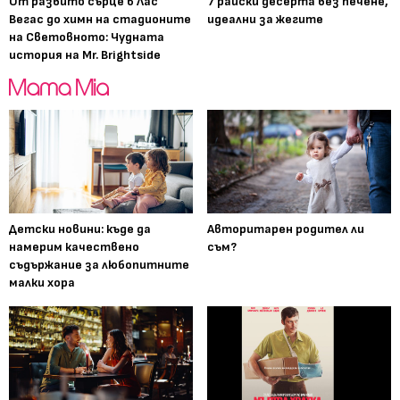
От разбито сърце в Лас
7 райски десерта без печене,
Вегас до химн на стадионите
идеални за жегите
на Световното: Чудната
история на Mr. Brightside
Детски новини: къде да
Авторитарен родител ли
намерим качествено
съм?
съдържание за любопитните
малки хора