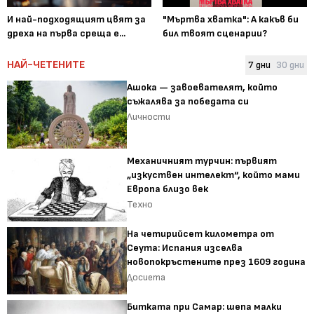
И най-подходящият цвят за
"Мъртва хватка": А какъв би
дреха на първа среща е...
бил твоят сценарии?
НАЙ-ЧЕТЕНИТЕ
7 дни
30 дни
Ашока — завоевателят, който
съжалява за победата си
Личности
Механичният турчин: първият
„изкуствен интелект“, който мами
Европа близо век
Техно
На четирийсет километра от
Сеута: Испания изселва
новопокръстените през 1609 година
Досиета
Битката при Самар: шепа малки