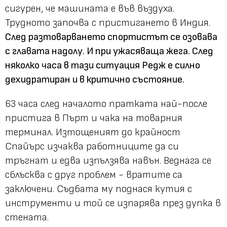
сигурен, че машината е във въздуха.
Трудното започва с пристигането в Индия.
След разтоварването спортистът се озовава
с главата надолу. И при ужасяваща жега. След
няколко часа в тази ситуация Редж е силно
дехидратиран и в критично състояние.
63 часа след началото пратката най-после
пристига в Пърт и чака на товарния
терминал. Изтощеният до крайност
Спайърс изчаква работниците да си
тръгнат и едва изпълзява навън. Веднага се
сблъсква с друг проблем - вратите са
заключени. Съдбата му поднася кутия с
инструменти и той се изпарява през дупка в
стената.