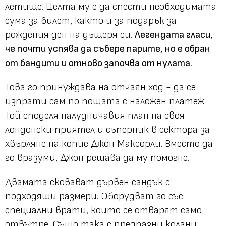
летище. Целта му е да спести необходимата
сума за билет, както и за подарък за
рождения ден на дъщеря си.
Легендата гласи,
че почти успява да събере парите, но е обран
от бандити и отново започва от нулата.
Това го принуждава на отчаян ход - да се
изпрати сам по пощата с наложен платеж.
Той споделя налудничавия план на своя
лондонски приятел и съперник в сектора за
хвърляне на копие Джон Максорли. Вместо да
го вразуми, Джон решава да му помогне.
Двамата сковават дървен сандък с
подходящи размери. Оборудват го със
специални врати, които се отварят само
отвътре. Също така с предпазни колани,