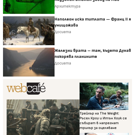
Архитектура
Наполеон иска титлата — Франц II я
унищожава
Досиета
Железни врата – там, където Дунав
покорява планините
Досиета
Трейлър на The Weight:
Ръсел Кроу и Итън Хоук се
събират в напрегнат
трилър за оцеляване