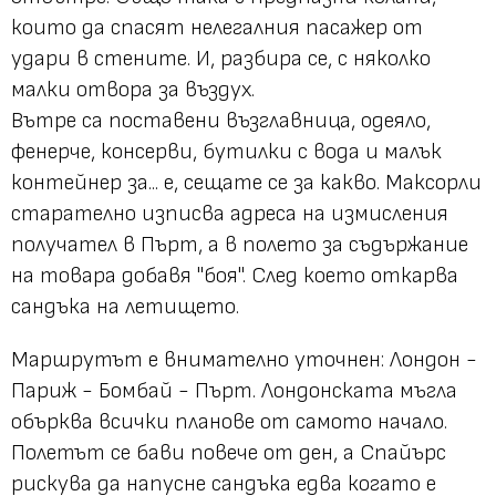
които да спасят нелегалния пасажер от
удари в стените. И, разбира се, с няколко
малки отвора за въздух.
Вътре са поставени възглавница, одеяло,
фенерче, консерви, бутилки с вода и малък
контейнер за... е, сещате се за какво. Максорли
старателно изписва адреса на измисления
получател в Пърт, а в полето за съдържание
на товара добавя "боя". След което откарва
сандъка на летището.
Маршрутът е внимателно уточнен: Лондон -
Париж - Бомбай - Пърт. Лондонската мъгла
обърква всички планове от самото начало.
Полетът се бави повече от ден, а Спайърс
рискува да напусне сандъка едва когато е