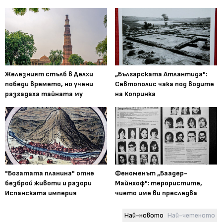
Железният стълб в Делхи
„Българската Атлантида":
победи времето, но учени
Севтополис чака под водите
разгадаха тайната му
на Копринка
"Богатата планина" отне
Феноменът „Баадер-
безброй животи и разори
Майнхоф": терористите,
Испанската империя
чието име ви преследва
Най-новото
Най-четеното