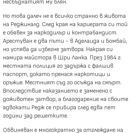
несбъднатият му блян.
Но това далеч не е всичко странно в живота
на Реджиналд. След края на кариерата си той
е обявен за наркодилър и контрабандист.
Арестуван е два пъти - в Аделаида и Бомбай,
но успява да избегне затвора. Накрая си
намира майстора в Шри Ланка. През 1984 г.
местната полиция го задържа с фалшив
паспорт, докато пренася наркотици и
оръжие. Местният съд го осъжда на смърт.
Впоследствие наказанието е заменено с
доживотен затвор, а благодарение на своите
адвокати Редж се прибира след едва пет
години зад решетките.
Обвиняван е многократно за отглеждане на