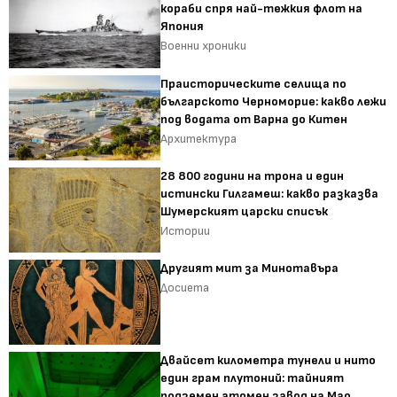
кораби спря най-тежкия флот на
Япония
Военни хроники
Праисторическите селища по
българското Черноморие: какво лежи
под водата от Варна до Китен
Архитектура
28 800 години на трона и един
истински Гилгамеш: какво разказва
Шумерският царски списък
Истории
Другият мит за Минотавъра
Досиета
Двайсет километра тунели и нито
един грам плутоний: тайният
подземен атомен завод на Мао