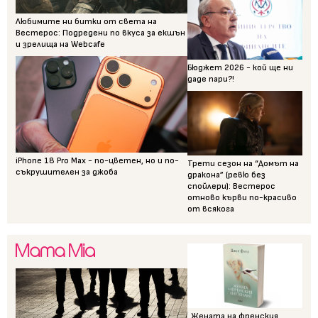
Любимите ни битки от света на
Вестерос: Подредени по вкуса за екшън
и зрелища на Webcafe
Бюджет 2026 - кой ще ни
даде пари?!
iPhone 18 Pro Max - по-цветен, но и по-
Трети сезон на “Домът на
съкрушителен за джоба
дракона” (ревю без
спойлери): Вестерос
отново кърви по-красиво
от всякога
„Жената на френския