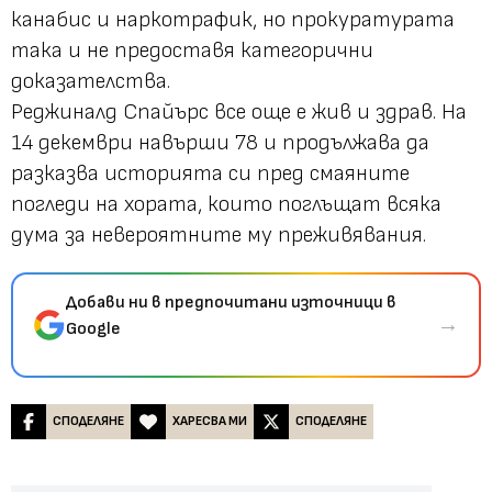
канабис и наркотрафик, но прокуратурата
така и не предоставя категорични
доказателства.
Реджиналд Спайърс все още е жив и здрав. На
14 декември навърши 78 и продължава да
разказва историята си пред смаяните
погледи на хората, които поглъщат всяка
дума за невероятните му преживявания.
Добави ни в предпочитани източници в
→
Google
СПОДЕЛЯНЕ
ХАРЕСВА МИ
СПОДЕЛЯНЕ