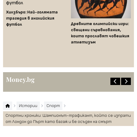
Хилзбъро: Най-голямата
трагедия в английския
Древните олимпийски игри:
футбол
свещени съревнования,
които прославят човешкия
атлетизъм
Сп
мо
Юн
Money.bg
Истории
Спорт
Спортни хроники: Шампионът-трафикант, който се изпрати
от Лондон до Пърт като багаж и бе осъден на смърт