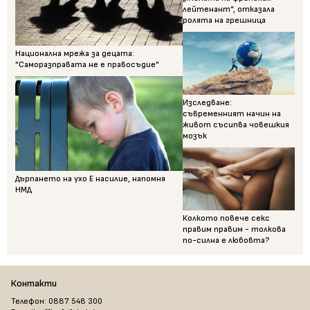
лейтенант“, отказала
ролята на грешница
Национална мрежа за децата:
"Саморазправата не е правосъдие"
Изследване:
съвременният начин на
живот съсипва човешкия
мозък
Дърпането на ухо Е насилие, напомня
НМД
Колкото повече секс
правим правим - толкова
по-силна е любовта?
Контакти
Телефон: 0887 548 300