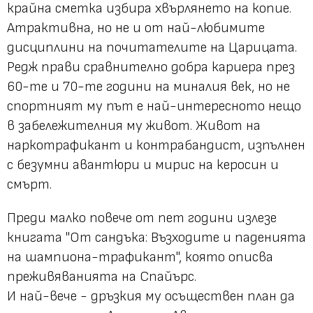
крайна сметка избира хвърлянето на копие.
Атрактивна, но не и от най-любимите
дисциплини на почитателите на Царицата.
Редж прави сравнително добра кариера през
60-те и 70-те години на миналия век, но не
спортният му път е най-интересното нещо
в забележителния му живот. Живот на
наркотрафикант и контрабандист, изпълнен
с безумни авантюри и мирис на керосин и
смърт.
Преди малко повече от пет години излезе
книгата "От сандъка: Възходите и паденията
на шампиона-трафикант", която описва
преживяванията на Спайърс.
И най-вече - дръзкия му осъществен план да