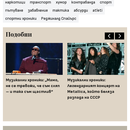
наркотици
транспорт
хумор
контрабанда
спорт
пътуване
забавление
тактика
абсурди
atleti
спортни хроники
Реджиналд Спайърс
Подобни
Музикални хроники: „Мамо,
Музикални хроники:
не се тревожи, че съм сляп
Легендарният концерт на
– и така съм щастлив“
Metallica, който беляза
разпада на СССР
Сп
мо
Юн