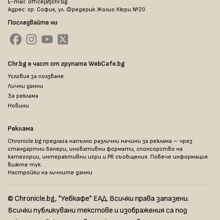
E-mail: office[at]chr.bg
Адрес: гр. София, ул. Фредерик Жолио Кюри №20
Последвайте ни
Chr.bg е част от групата WebCafe.bg
Условия за ползване
Лични данни
За реклама
Новини
Реклама
Chronicle.bg предлага напълно различни начини за реклама – чрез
стандартни банери, иновативни формати, спонсорство на
категории, интерактивни игри и PR съобщения. Повече информация
вижте тук
.
Настройки на личните данни
© Chronicle.bg, "Уебкафе" ЕАД. Всички права запазени.
Всички публикувани текстове и изображения са под