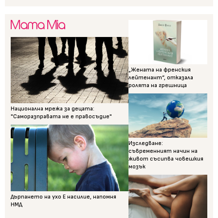
„Жената на френския
лейтенант“, отказала
ролята на грешница
Национална мрежа за децата:
"Саморазправата не е правосъдие"
Изследване:
съвременният начин на
живот съсипва човешкия
мозък
Дърпането на ухо Е насилие, напомня
НМД