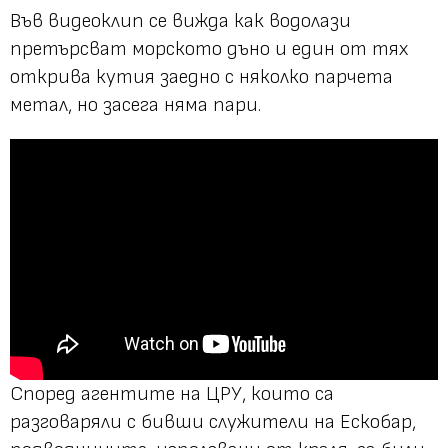
Във видеоклип се вижда как водолази
претърсват морското дъно и един от тях
открива кутия заедно с няколко парчета
метал, но засега няма пари.
Според агентите на ЦРУ, които са
разговаряли с бивши служители на Ескобар,