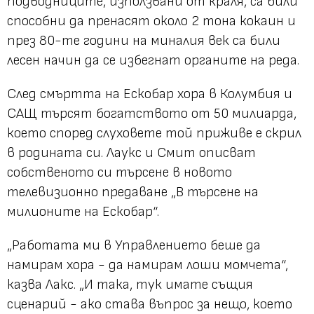
подводниците, използвани от краля, са били
способни да пренасят около
2 тона
кокаин и
през 80-те години на миналия век са били
лесен начин да се избегнат органите на реда.
След смъртта на Ескобар хора в Колумбия и
САЩ търсят богатството от 50 милиарда,
което според слуховете той приживе е скрил
в родината си. Лаукс и Смит описват
собственото си търсене в новото
телевизионно предаване „В търсене на
милионите на Ескобар“.
„Работата ми в Управлението беше да
намирам хора - да намирам лоши момчета“,
казва Лакс. „И така, тук имате същия
сценарий - ако става въпрос за нещо, което