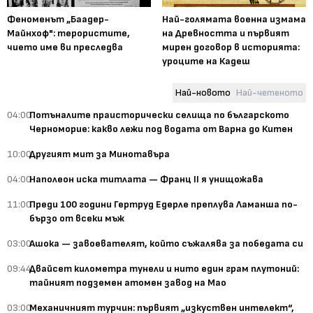
Феноменът „Баадер-
Най-голямата военна измама
Майнхоф": терористите,
на Древността и първият
чието име ви преследва
мирен договор в историята:
уроците на Кадеш
Най-новото
Най-четеното
04:00
Потъналите праисторически селища по българското
Черноморие: какво лежи под водата от Варна до Китен
10:00
Другият мит за Минотавъра
04:00
Наполеон иска титлата — Франц II я унищожава
11:00
Преди 100 години Гертруд Едерле преплува Ламанша по-
бързо от всеки мъж
03:00
Ашока — завоевателят, който съжалява за победата си
09:44
Двайсет километра тунели и нито един грам плутоний:
тайният подземен атомен завод на Мао
03:00
Механичният турчин: първият „изкуствен интелект“,