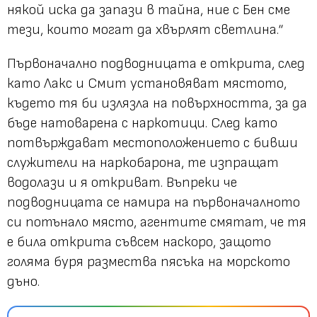
някой иска да запази в тайна, ние с Бен сме
тези, които могат да хвърлят светлина.“
Първоначално подводницата е открита, след
като Лакс и Смит установяват мястото,
където тя би излязла на повърхността, за да
бъде натоварена с наркотици. След като
потвърждават местоположението с бивши
служители на наркобарона, те изпращат
водолази и я откриват. Въпреки че
подводницата се намира на първоначалното
си потънало място, агентите смятат, че тя
е била открита съвсем наскоро, защото
голяма буря размества пясъка на морското
дъно.