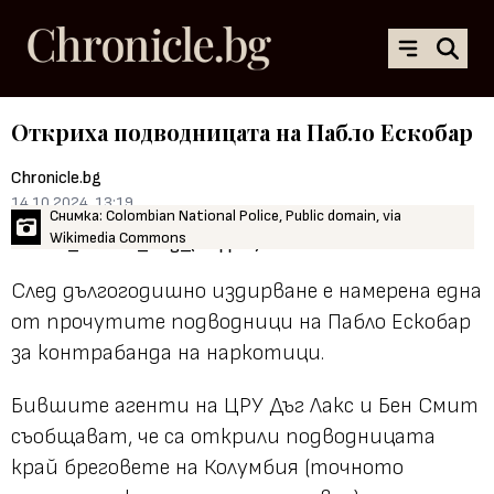
Откриха подводницата на Пабло Ескобар
Chronicle.bg
14.10.2024, 13:19
Снимка: Colombian National Police, Public domain, via
Wikimedia Commons
След дългогодишно издирване е намерена една
от прочутите подводници на Пабло Ескобар
за контрабанда на наркотици.
Бившите агенти на ЦРУ Дъг Лакс и Бен Смит
съобщават, че са открили подводницата
край бреговете на Колумбия (точното