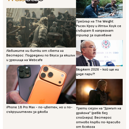
Трейлър на The Weight:
Ръсел Кроу и Итън Хоук се
събират в напрегнат
трилър за оцеляване
Любимите ни битки от света на
Вестерос: Подредени по вкуса за екшън
и зрелища на Webcafe
Бюджет 2026 - кой ще ни
даде пари?!
iPhone 18 Pro Max - по-цветен, но и по-
Трети сезон на “Домът на
съкрушителен за джоба
дракона” (ревю без
спойлери): Вестерос
отново кърви по-красиво
от всякога