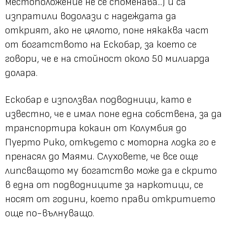
местоположение не се споменава...) и са
изпратили водолази с надеждата да
открият, ако не цялото, поне някаква част
от богатството на Ескобар, за което се
говори, че е на стойност около 50 милиарда
долара.
Ескобар е използвал подводници, като е
известно, че е имал поне една собствена, за да
транспортира кокаин от Колумбия до
Пуерто Рико, откъдето с моторна лодка го е
пренасял до Маями. Слуховете, че все още
липсващото му богатство може да е скрито
в една от подводниците за наркотици, се
носят от години, което прави откритието
още по-вълнуващо.