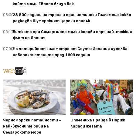
който мами Европа близо век
08:00
28 800 години на трона и един истински Гилгамеш: какво
разказва Шумерският царски списък
03:17
Битката при Самар: шепа малки кораби спря най-тежкия
флот на Япония
07:00
На четирийсет километра от Сеута: Испания изселва
новопокръстените през 1609 година
Черноморски потайности -
Отмениха Прайда в Париж
най-вкусните риби на
заради жегата
българското море