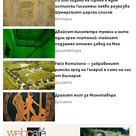
28 800 години на трона и един
истински Гилгамеш: какво разказва
Шумерският царски списък
Истории
Двайсет километра тунели и нито
един грам плутоний: тайният
подземен атомен завод на Мао
Архитектура
Felix Romuliana – забравеният
римски град на Галерий е само на час
от България
Досиета
Другият мит за Минотавъра
Досиета