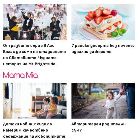
От разбито сърце в Лас
7 райски десерта без печене,
Вегас до химн на стадионите
идеални за жегите
на Световното: Чудната
история на Mr. Brightside
Детски новини: къде да
Авторитарен родител ли
намерим качествено
съм?
съдържание за любопитните