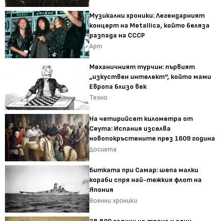
Музикални хроники: Легендарният
концерт на Metallica, който беляза
разпада на СССР
Арт
Механичният турчин: първият
„изкуствен интелект“, който мами
Европа близо век
Техно
На четирийсет километра от
Сеута: Испания изселва
новопокръстените през 1609 година
Досиета
Битката при Самар: шепа малки
кораби спря най-тежкия флот на
Япония
Военни хроники