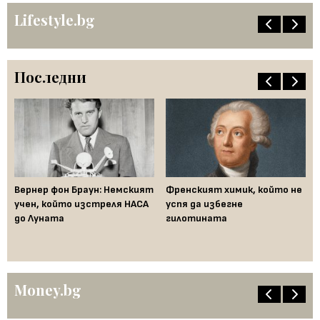
Lifestyle.bg
Последни
ак
Вернер фон Браун: Немският
Френският химик, който не
Ха
във
учен, който изстреля НАСА
успя да избегне
не
до Луната
гилотината
ум
Money.bg