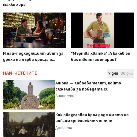
малки хора
И най-подходящият цвят за
"Мъртва хватка": А какъв би
дреха на първа среща е...
бил твоят сценарии?
НАЙ-ЧЕТЕНИТЕ
7 дни
30 дни
Ашока — завоевателят, който
съжалява за победата си
Личности
Как обезглавен крал даде името на
най-американското питие
Досиета