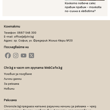
Колкото повече секс
правим правим - толкова
по-силна е любовта?
Контакти
Телефон: 0887 548 300
E-mail: office[at]chr.bg
Адрес: гр. София, ул. Фредерик Жолио Кюри №20
Последвайте ни
Chr.bg е част от групата WebCafe.bg
Условия за ползване
Лични данни
За реклама
Новини
Реклама
Chronicle.bg предлага напълно различни начини за реклама – чрез