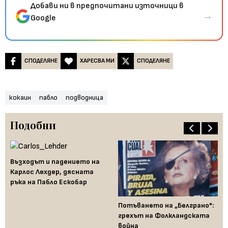
Добави ни в предпочитани източници в
→
Google
СПОДЕЛЯНЕ
ХАРЕСВА МИ
СПОДЕЛЯНЕ
кокаин
пабло
подводница
Подобни
Възходът и падението на
Карлос Лехдер, дясната
ръка на Пабло Ескобар
Потъването на „Белграно":
грехът на Фолкландската
война