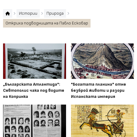
Истории
Природа
Откриха подводницата на Пабло Ескобар
„Българската Атлантида":
"Богатата планина" отне
Севтополис чака под водите
безброй животи и разори
на Копринка
Испанската империя