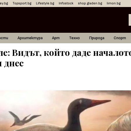
ey.bg
Topsport.bg
Lifestyle.bg
Infostock
shop.gladen.bg
limon.bg
ости
Архитектура
Арт
Техно
Природа
Спорт
е: Видът, който даде началот
м днес