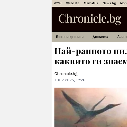
WMG
Webcafe
MamaMia
News.bg
Mon
Военни хроники
Досиета
Личн
Най-ранното пил
каквито ги знае
Chronicle.bg
10.02.2025, 17:26