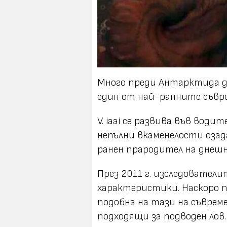
Много преди Антарктида да 
един от най-ранните съврем
V. iaai се развива във вод
непълни вкаменелости оза
ранен прародител на днеш
През 2011 г. изследовател
характеристики. Наскоро п
подобна на тази на съврем
подходящи за подводен лов.