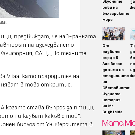
вкусните
за
риби на
ж
българското
море
ai.
тици, предвиждат, че най-ранната
 съавторът на изследването
От
7 
разбито
д
 Калифорния, САЩ. „Но техните
сърце в
бе
Лас Вегас
пе
до химн на
ид
 V. iaai като прародител на
стадионите
ж
на
ъмняват в това откритие,
Световното:
Чудната
история
на Mr.
 А когато става въпрос за птици,
Brightside
ито ни казват какъв е той“,
ционен биолог от Университета в