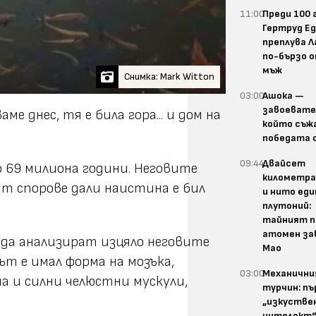
11:00
Преди 100 
Гертруд Е
преплува 
по-бързо о
мъж
Снимка: Mark Witton
03:00
Ашока —
завоевате
 днес, тя е била гора... и дом на
който съж
победата 
09:44
Двайсет
ло 69 милиона години. Неговите
километра
т спорове дали наистина е бил
и нито еди
плутоний:
тайният п
атомен за
 да анализират изцяло неговите
Мао
т е имал форма на мозъка,
03:00
Механичн
а и силни челюстни мускули,
турчин: п
„изкустве
интелект“