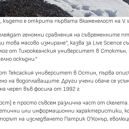
където е открита първата вкаменелост на V. ia
глеждат геномни сравнения на съвременните п
и това масово измиране“, казва за Live Science
лог от Тихоокеанския университет в Стоктън,
елно оскъдни.“
от Тексаския университет в Остин, първа описва
но на водоплаващите. Други учени обаче се ус
на череп във фосила от 1992 г.
ост] е просто съвсем различна част от скелета.
етични или информационни характеристики, ко
ъавторът на изследването Патрик О'Конър, еволю