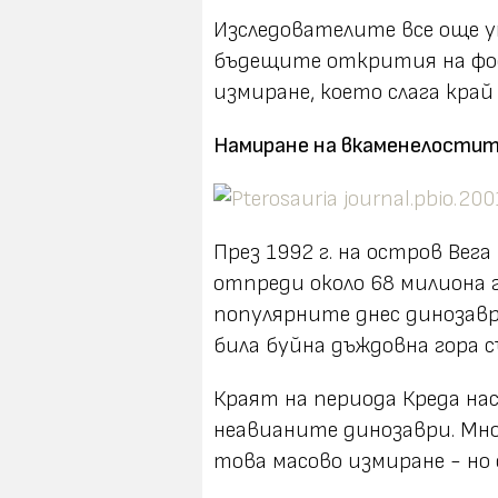
Изследователите все още 
бъдещите открития на фоси
измиране, което слага край
Намиране на вкаменелости
През 1992 г. на остров Вег
отпреди около 68 милиона г
популярните днес динозавр
била буйна дъждовна гора 
Краят на периода Креда н
неавианите динозаври. Мно
това масово измиране - но 