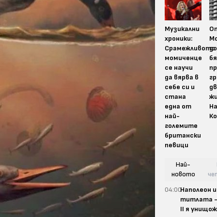
Музикални
О
хроники:
М
Срамежливото
до
момиченце
б
се научи
пр
да вярва в
гр
себе си и
д
стана
жи
една от
На
най-
Ко
големите
британски
певици
Най-
новото
че
04:00
Наполеон и
титлата 
II я унищо