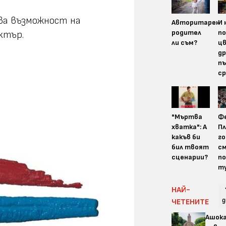
дава възможност на
Авторитарен
И 
родител
п
ктър.
ли съм?
цв
др
пъ
ср
"Мъртва
Ф
хватка": А
Пл
какъв би
го
бил твоят
см
сценарии?
по
т
НАЙ-
д
ЧЕТЕНИТЕ
Ашок