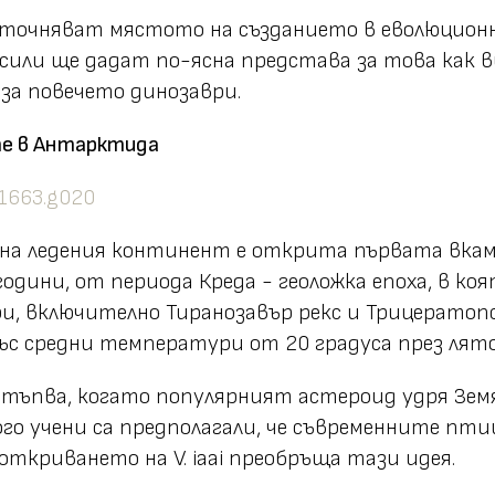
уточняват мястото на създанието в еволюционн
ли ще дадат по-ясна представа за това как ви
 за повечето динозаври.
те в Антарктида
а на ледения континент е открита първата вкамен
одини, от периода Креда - геоложка епоха, в коя
и, включително Тиранозавър рекс и Трицератоп
със средни температури от 20 градуса през лят
астъпва, когато популярният астероид удря Зе
го учени са предполагали, че съвременните пти
откриването на V. iaai преобръща тази идея.