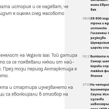
мами Европ
ата история и се надяват, че
век
дът е оцелял след масовото
08:00
28 800 год
трона и ед
истински
Гилгамеш: 
разказва
Шумерски
царски спи
елост на Vegavis iaai. Той датира
03:17
Битката п
Самар: шеп
то са се появявали някои от най-
кораби спр
с. През този период Антарктида е
тежкия фл
ото.
Япония
07:00
На четири
мята и стартира изчезването на
километра
ци са еволюирали в отговор на
Сеута: Ис
изселва
новопокръ
през 1609 