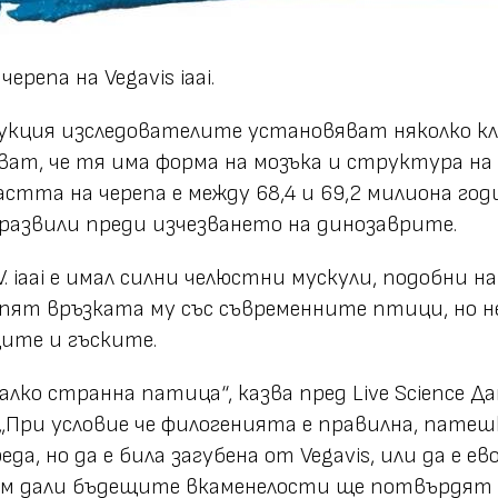
репа на Vegavis iaai.
укция изследователите установяват няколко к
ат, че тя има форма на мозъка и структура на 
тта на черепа е между 68,4 и 69,2 милиона годи
развили преди изчезването на динозаврите.
V. iaai е имал силни челюстни мускули, подобни
пят връзката му със съвременните птици, но н
ите и гъските.
малко
странна патица
“, казва пред Live Science 
 „При условие че филогенията е правилна, патеш
да, но да е била загубена от Vegavis, или да е 
им дали бъдещите вкаменелости ще потвърдят н