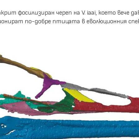
открит фосилизиран череп на V. iaai, което вече 
ионират по-добре птицата в еволюционния спе