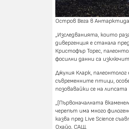
Остров Вега в Антарктида, 
„Изследванията, които раз
дивергенция е станала пред
Кристофър Торес, палеонто
фосилни данни са изключит
Джулия Кларк, палеонтолог 
съвременните птици, особе
позовавайки се на липсата 
„[Първоначалната вкаменел
черепът има много филоген
казва пред Live Science с
Охайо, САЩ.