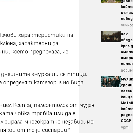
завое
койт
съжал
побед
Лично
Как
лючови характеристики на
обезг
клюна, характерни за
крал 
ни, което предполага, че
името
амер
пити
Досие
 на днешните гмуркащи се птици.
Музик
е определят категорично вида
хрони
Леге
конце
Metall
Даниел Ксепка, палеонтолог от музея
който
ката човка трябва или да е
разпа
СССР
еволюирала многократно независимо.
Арт
якой от тези сценарии.“