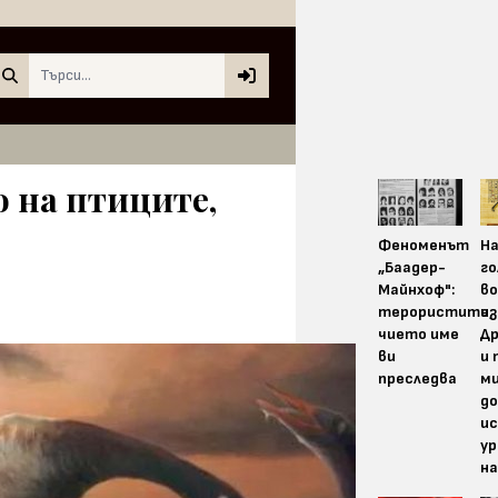
Search
о на птиците,
Феноменът
На
„Баадер-
г
Майнхоф":
во
терористите,
из
чието име
Д
ви
и 
преследва
м
до
и
у
на