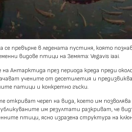
се превърне в ледената пустиня, която познаваме
енни видове птици на Земята: Vegavis iaai.
ите на Антарктида през периода креда преди око
дачават учените от десетилетия и предизвиква
ните патици и конкретно гъски.
ите откриват череп на вида, което им позволява
убликуваните им резултати разкриват, че видъ
енните птици, ясно изразена структура на клюн