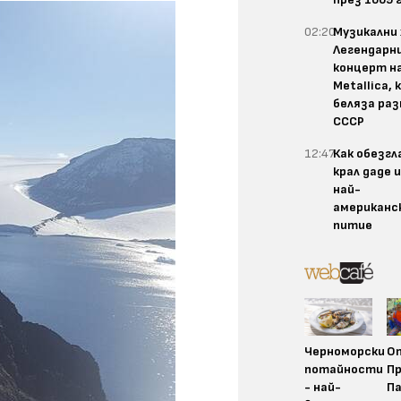
02:20
Музикални 
Легендарн
концерт н
Metallica,
беляза раз
СССР
12:47
Как обезгл
крал даде 
най-
американс
питие
Черноморски
О
потайности
Пр
- най-
П