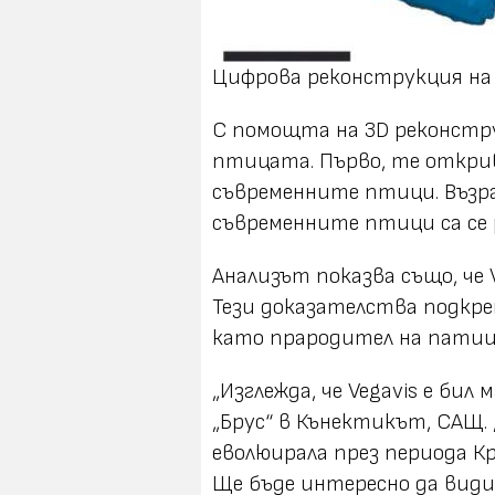
Цифрова реконструкция на че
С помощта на 3D реконстр
птицата. Първо, те открив
съвременните птици. Възрас
съвременните птици са се 
Анализът показва също, че 
Тези доказателства подкре
като прародител на патиц
„Изглежда, че Vegavis е бил 
„Брус“ в Кънектикът, САЩ.
еволюирала през периода Кре
Ще бъде интересно да вид