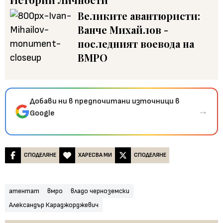
Великите авантюристи:
Ванче Михайлов -
последният воевода на
ВМРО
Добави ни в предпочитани източници в
→
Google
СПОДЕЛЯНЕ
ХАРЕСВА МИ
СПОДЕЛЯНЕ
атентат
вмро
владо черноземски
Александър Караджорджевич