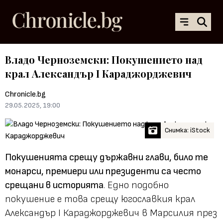
Владо Черноземски: Покушението над
крал Александър I Караджорджевич
Chronicle.bg
29.05.2025, 19:00
Снимка: iStock
Покушенията срещу държавни глави, било те
монарси, премиери или президенти са често
срещани в историята
. Едно подобно
покушение е това срещу югославкия крал
Александър I Караджорджевич в Марсилия през