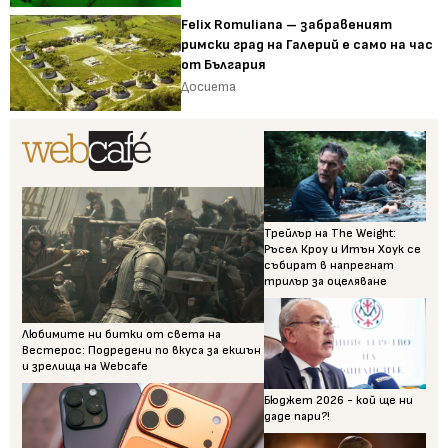
Felix Romuliana – забравеният
римски град на Галерий е само на час
от България
Досиета
Трейлър на The Weight:
Ръсел Кроу и Итън Хоук се
събират в напрегнат
трилър за оцеляване
Любимите ни битки от света на
Вестерос: Подредени по вкуса за екшън
и зрелища на Webcafe
Бюджет 2026 - кой ще ни
даде пари?!