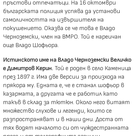
пръстови отпечатъци. На 16 октомври
българската полиция успява да установи
самоличността на извършителя на
покушението. Оказва се че това е Владо
Черноземски, член на ВМРО. Той е нареичан
още Владо Шофьора.
Истинското име на Владо Черноземски Величко
е Димитров Керин.
Той е роден в село Каменица
през 1897 г. Има две версии за произхода на
прякора му. Едната е, че е станал шофьор в
казармата, а другата че е работил като
такъв в склад за тютюн. Около него витаят
множество слухове и легенди, които се
разпространяват и в наши дни. Доста от
тях водят началото си от чуждестранната