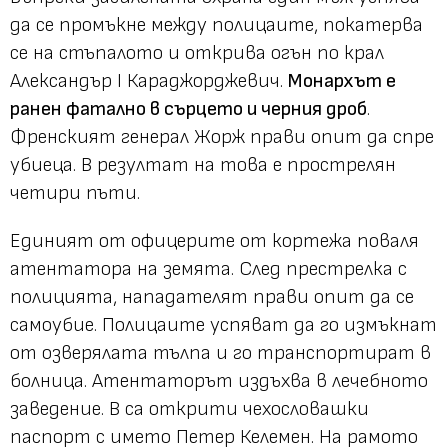
да се промъкне между полицаите, покатерва
се на стъпалото и открива огън по крал
Александър I Караджорджевич.
Монархът е
ранен фатално в сърцето и черния дроб
.
Френският генерал Жорж прави опит да спре
убиеца. В резултат на това е прострелян
четири пъти.
Единият от офицерите от кортежа поваля
атентатора на земята. След престрелка с
полицията, нападателят прави опит да се
самоубие. Полицаите успяват да го измъкнат
от озверялата тълпа и го транспортират в
болница. Атентаторът издъхва в лечебното
заведение. В са открити чехословашки
паспорт с името Петер Келемен. На рамото