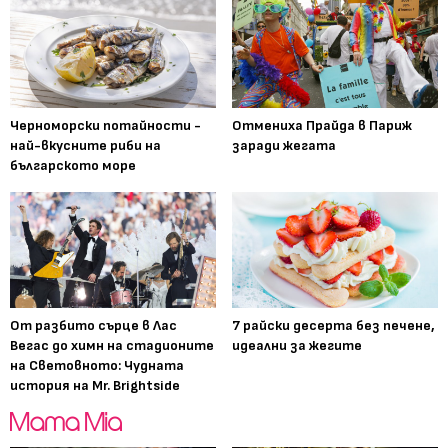
Черноморски потайности -
Отмениха Прайда в Париж
най-вкусните риби на
заради жегата
българското море
От разбито сърце в Лас
7 райски десерта без печене,
Вегас до химн на стадионите
идеални за жегите
на Световното: Чудната
история на Mr. Brightside