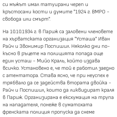
си мъжът имал татуирани череп и
кръстосани кости и думите "1924 г. ВМРО -
свобода или смърт".
На 10.10.1934 г. в Париж са заловени членовете
на хърватската организация "Усташа" Иван
Райч и Звонимир Поспишил. Няколко дни по-
късно в ръцете на полицията попада още
един усташ - Мийо Краль, който издава
всичко. Установено е, че той е работил заедно
с атентатора. Става ясно, че при неуспех е
трябвало да се задейства втората двойка -
Райч и Поспишил, които да ликвидират краля
в Париж. Организирана е ексхумация на трупа
на нападателя, понеже в суматохата
френската полиция пропуска да снеме