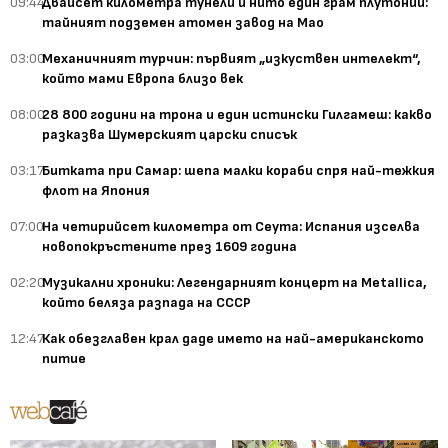
09:44
Двайсет километра тунели и нито един грам плутоний:
тайният подземен атомен завод на Мао
03:00
Механичният турчин: първият „изкуствен интелект“,
който мами Европа близо век
08:00
28 800 години на трона и един истински Гилгамеш: какво
разказва Шумерският царски списък
03:17
Битката при Самар: шепа малки кораби спря най-тежкия
флот на Япония
07:00
На четирийсет километра от Сеута: Испания изселва
новопокръстените през 1609 година
02:20
Музикални хроники: Легендарният концерт на Metallica,
който беляза разпада на СССР
12:47
Как обезглавен крал даде името на най-американското
питие