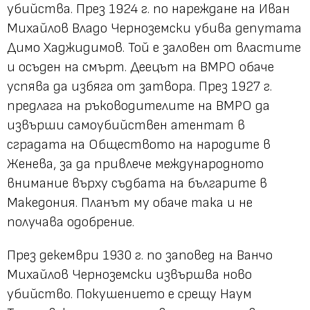
убийства. През 1924 г. по нареждане на Иван
Михайлов Владо Черноземски убива депутата
Димо Хаджидимов. Той е заловен от властите
и осъден на смърт. Деецът на ВМРО обаче
успява да избяга от затвора. През 1927 г.
предлага на ръководителите на ВМРО да
извърши самоубийствен атентат в
сградата на Обществото на народите в
Женева, за да привлече международното
внимание върху съдбата на българите в
Македония. Планът му обаче така и не
получава одобрение.
През декември 1930 г. по заповед на Ванчо
Михайлов Черноземски извършва ново
убийство. Покушението е срещу Наум