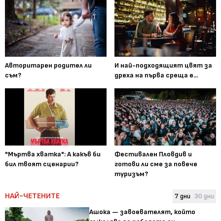
Авторитарен родител ли
И най-подходящият цвят за
съм?
дреха на първа среща е...
"Мъртва хватка": А какъв би
Фестивален Пловдив и
бил твоят сценарии?
готови ли сме за повече
туризъм?
НАЙ-ЧЕТЕНИТЕ
7 дни
30 дни
Ашока — завоевателят, който