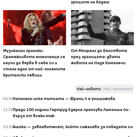
уроците на Кадеш
Музикални хроники:
От Монреал до бягството
Срамежливото момиченце се
през границата: двата
научи да вярва в себе си и
живота на Надя Команечи
стана една от най-големите
британски певици
Най-новото
Най-четеното
04:00
Наполеон иска титлата — Франц II я унищожава
11:00
Преди 100 години Гертруд Едерле преплува Ламанша по-
бързо от всеки мъж
03:00
Ашока — завоевателят, който съжалява за победата си