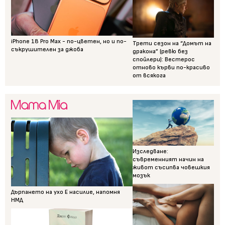
iPhone 18 Pro Max - по-цветен, но и по-
Трети сезон на “Домът на
съкрушителен за джоба
дракона” (ревю без
спойлери): Вестерос
отново кърви по-красиво
от всякога
Изследване:
съвременният начин на
живот съсипва човешкия
мозък
Дърпането на ухо Е насилие, напомня
НМД