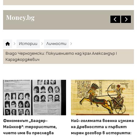
Money.bg
Истории
Личности
Владо Черноземски: Покушението над крал Александър I
Караджорджевич
Феноменът „Баадер-
Най-голямата военна измама
Майнхоф": терористите,
на Древността и първият
чието име ви преследва
мирен договор в историята: