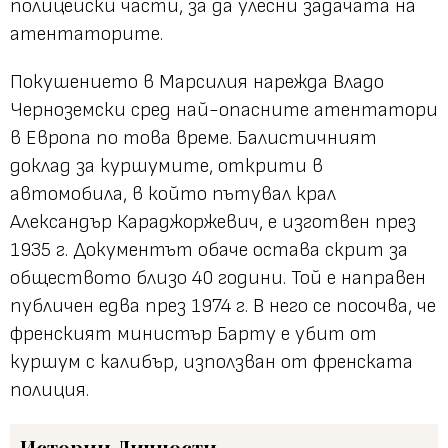
полицейски части, за да улесни задачата на
атентаторите.
Покушението в Марсилия нарежда Владо
Черноземски сред най-опасните атентатори
в Европа по това време. Балистичният
доклад за куршумите, открити в
автомобила, в който пътувал крал
Александър Караджоржевич, е изготвен през
1935 г. Документът обаче остава скрит за
обществото близо 40 години. Той е направен
публичен едва през 1974 г. В него се посочва, че
френският министър Барту е убит от
куршум с калибър, използван от френската
полиция.
Истории
Личности