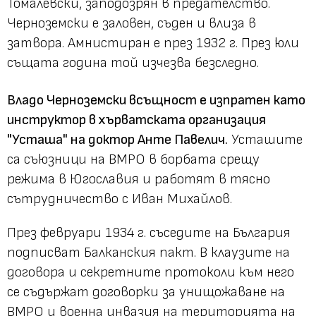
Томалевски, заподозрян в предателство.
Черноземски е заловен, съден и влиза в
затвора. Амнистиран е през 1932 г. През юли
същата година той изчезва безследно.
Владо Черноземски всъщност е изпратен като
инструктор в хърватската организация
"Усташа" на доктор Анте Павелич.
Усташите
са съюзници на ВМРО в борбата срещу
режима в Югославия и работят в тясно
сътрудничество с Иван Михайлов.
През февруари 1934 г. съседите на България
подписват Балканския пакт. В клаузите на
договора и секретните протоколи към него
се съдържат договорки за унищожаване на
ВМРО и военна инвазия на територията на