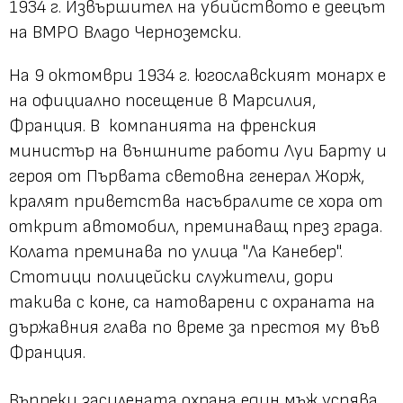
1934 г. Извършител на убийството е деецът
на ВМРО Владо Черноземски.
На 9 октомври 1934 г. югославският монарх е
на официално посещение в Марсилия,
Франция. В компанията на френския
министър на външните работи Луи Барту и
героя от Първата световна генерал Жорж,
кралят приветства насъбралите се хора от
открит автомобил, преминаващ през града.
Колата преминава по улица "Ла Канебер".
Стотици полицейски служители, дори
такива с коне, са натоварени с охраната на
държавния глава по време за престоя му във
Франция.
Въпреки засилената охрана един мъж успява