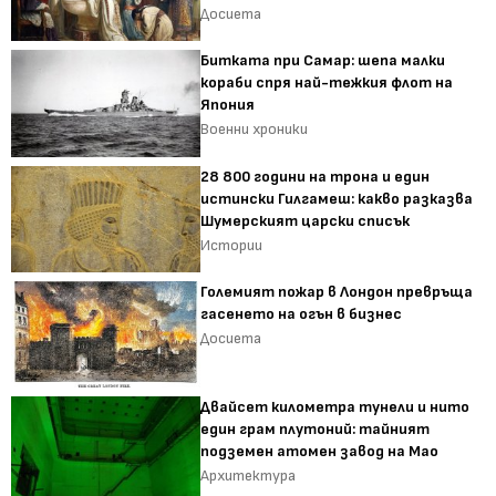
Досиета
Битката при Самар: шепа малки
кораби спря най-тежкия флот на
Япония
Военни хроники
28 800 години на трона и един
истински Гилгамеш: какво разказва
Шумерският царски списък
Истории
Големият пожар в Лондон превръща
гасенето на огън в бизнес
Досиета
Двайсет километра тунели и нито
един грам плутоний: тайният
подземен атомен завод на Мао
Архитектура