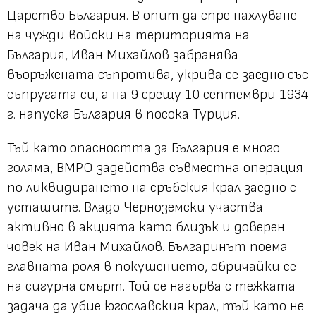
Царство България. В опит да спре нахлуване
на чужди войски на територията на
България, Иван Михайлов забранява
въоръжената съпротива, укрива се заедно със
съпругата си, а на 9 срещу 10 септември 1934
г. напуска България в посока Турция.
Тъй като опасността за България е много
голяма, ВМРО задейства съвместна операция
по ликвидирането на сръбския крал заедно с
усташите. Владо Черноземски участва
активно в акцията като близък и доверен
човек на Иван Михайлов. Българинът поема
главната роля в покушението, обричайки се
на сигурна смърт. Той се нагърва с тежката
задача да убие югославския крал, тъй като не