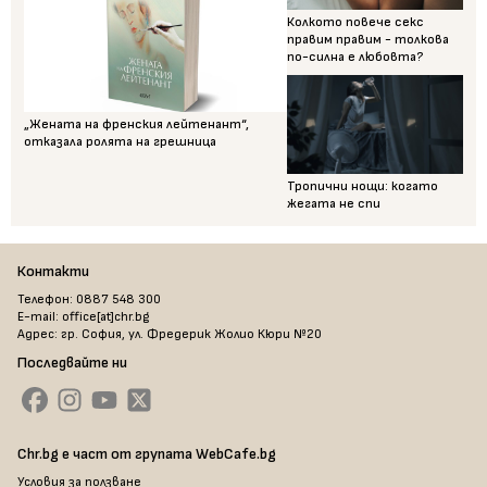
Колкото повече секс
правим правим - толкова
по-силна е любовта?
„Жената на френския лейтенант“,
отказала ролята на грешница
Тропични нощи: когато
жегата не спи
Контакти
Телефон: 0887 548 300
E-mail: office[at]chr.bg
Адрес: гр. София, ул. Фредерик Жолио Кюри №20
Последвайте ни
Chr.bg е част от групата WebCafe.bg
Условия за ползване