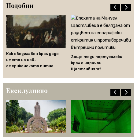
Подобни
Би
Как обезглавен крал даде
Ал
Защо този португалски
името на най-
пе
крал е наричан
американското питие
Щастливият?
Ексклузивно