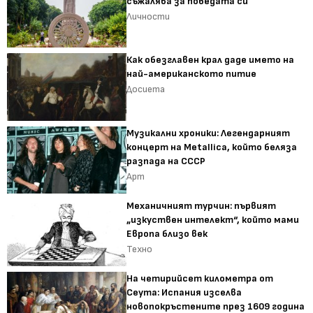
съжалява за победата си
Личности
Как обезглавен крал даде името на
най-американското питие
Досиета
Музикални хроники: Легендарният
концерт на Metallica, който беляза
разпада на СССР
Арт
Механичният турчин: първият
„изкуствен интелект“, който мами
Европа близо век
Техно
На четирийсет километра от
Сеута: Испания изселва
новопокръстените през 1609 година