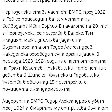
преса и от телеграфните агенции.
Черноземски става част от ВМРО през 1922
г. Той се присъединпва към четата на
войводата Иван Бърльо. В началото на 20-те
г. Черноземски се преселва в Банско. Там
младият мъж изпълнява задачи на
възстановената от Тодор Александров
македонска освободителна организация. В
периода 1923-1924 година е част от четата
на Траян Кръстев - Лакавишки. Като четник
действа в Щипско, Кочанско и Радовишко.
Участва в общо над 15 престрелки с
полицията и жандармерията.
Лидерът на ВМРО Тодор Александров е убит
през 1924 г. Смъртта му отприщва вълна от