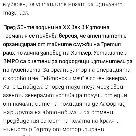
е уверен, че усташите могат да изпълнят
тази цел.
През 50-те години на ХХ век в Източна
Германия се появява версия, че атентатът е
организиран от тайните служби на Третия
райх по лична заповед на Хитлер. Усташите и
ВМРО са счетени за подходящи изпълнители за
покушението
. За организатор на операцията
с кодово име "Тевтонски меч" е сочен генерал
Ханс Шпайдел. Според тази теза чрез свои
агенти генералът успява да получи от един
от началниците на полицията де Лафоркад
маршрута на автомобила и да отмени
предвидения ескорт на колата на краля и
министър Барту от моторизирани