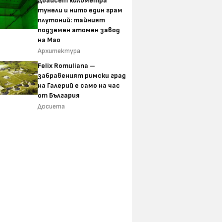
Двайсет километра
тунели и нито един грам
плутоний: тайният
подземен атомен завод
на Мао
Архитектура
Felix Romuliana –
забравеният римски град
на Галерий е само на час
от България
Досиета