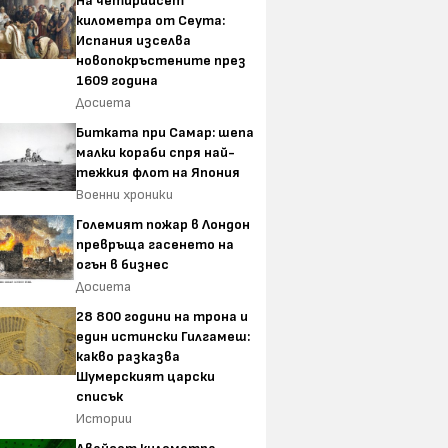
На четирийсет
километра от Сеута:
Испания изселва
новопокръстените през
1609 година
Досиета
Битката при Самар: шепа
малки кораби спря най-
тежкия флот на Япония
Военни хроники
Големият пожар в Лондон
превръща гасенето на
огън в бизнес
Досиета
28 800 години на трона и
един истински Гилгамеш:
какво разказва
Шумерският царски
списък
Истории