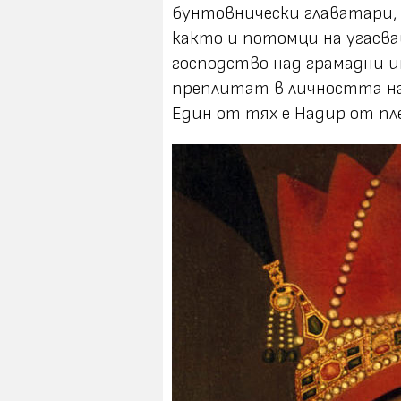
бунтовнически главатари, 
както и потомци на угасва
господство над грамадни и
преплитат в личността на
Един от тях е Надир от п