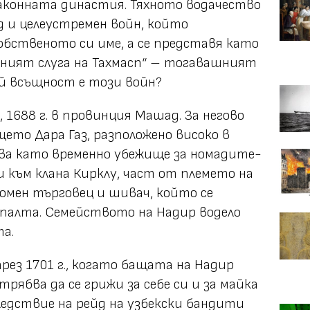
аконната династия. Тяхното водачество
ад и целеустремен войн, който
обственото си име, а се представя като
ерният слуга на Тахмасп“ – тогавашният
ой всъщност е този войн?
, 1688 г. в провинция Машад. За негово
ето Дара Газ, разположено високо в
ва като временно убежище за номадите-
 към клана Кирклу, част от племето на
омен търговец и шивач, който се
 палта. Семейството на Надир водело
а.
рез 1701 г., когато бащата на Надир
трябва да се грижи за себе си и за майка
 следствие на рейд на узбекски бандити