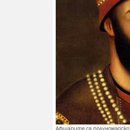
Афшарите са полуномадско 