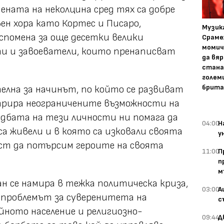
ената на неколцина сред тях са добре
вен хора като Кортес и Писаро,
Музика
спомена за още десетки велики
Сраме
момич
 и завоеватели, които пренаписват
да вяр
стана
голем
брита
елна за начинът, по който се развиват
трира неограничените възможности на
ъдбата на тези личности ни помага да
04:00
Н
са живели и в която са изковали своята
у
ост да потърсим героите на своята
11:00
П
п
м
ан се намира в тежка политическа криза,
03:00
А
а проблемът за суверенитета на
с
йното население и религиозно-
09:44
Д