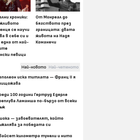
лни хроники:
От Монреал до
жливото
бягството през
енце се научи
границата: двата
ва в себе си и
живота на Надя
 една от най-
Команечи
ите
нски певици
Най-новото
Най-четеното
аполеон иска титлата — Франц II я
нищожава
реди 100 години Гертруд Едерле
реплува Ламанша по-бързо от всеки
ъж
шока — завоевателят, който
ъжалява за победата си
вайсет километра тунели и нито