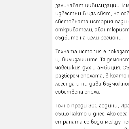
заличават цивилизации. Им
известни в цял свят, но ос
световната история пази 
откриватели, авантюристи
съдбите на цели региони.
Тяхната история е показат
цивилизациите. Тя демонс
човешкия дух и амбиция. С
разберем епохата, в която 
легенда и ни дава възможн
собствена епоха.
Точно преди 300 години, Ир
също както и днес. Ако сег
страната се води между не