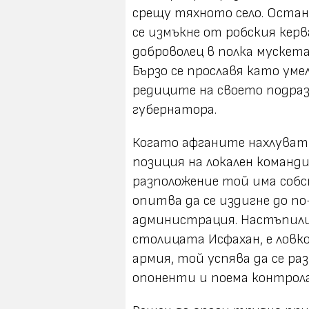
срещу тяхното село. Остана
се измъкне от робския керв
доброволец в полка мускет
Бързо се прославя като уме
редиците на своето подраз
губернатора.
Когато афганите нахлуват в
позиция на локален команди
разположение той има собс
опитва да се издигне до п
администрация. Настъпилия
столицата Исфахан, е ловк
армия, той успява да се р
опоненти и поема контрола 