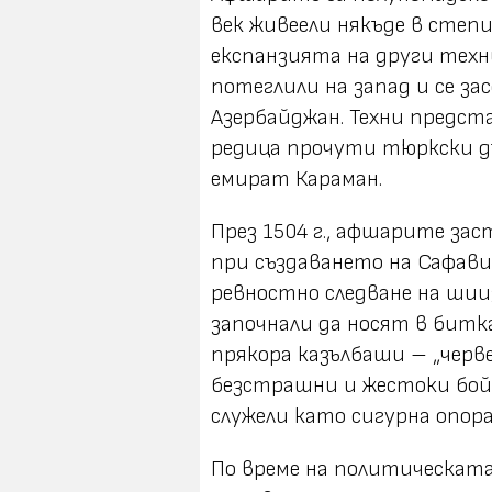
век живеели някъде в степ
експанзията на други тех
потеглили на запад и се за
Азербайджан. Техни предст
редица прочути тюркски д
емират Караман.
През 1504 г., афшарите за
при създаването на Сафави
ревностно следване на шии
започнали да носят в битк
прякора
казълбаши
– „черве
безстрашни и жестоки бой
служели като сигурна опор
По време на политическата 