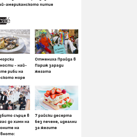
ай-американското питие
морски
Отмениха Прайда в
ности - най-
Париж заради
ите риби на
жегата
рското море
збито сърце в
7 райски десерта
гас до химн на
без печене, идеални
оните на
за жегите
вното: