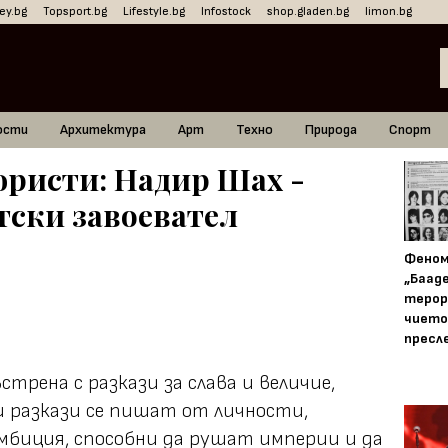
ey.bg
Topsport.bg
Lifestyle.bg
Infostock
shop.gladen.bg
limon.bg
ости
Архитектура
Арт
Техно
Природа
Спорт
ристи: Надир Шах -
тски завоевател
Фено
„Баад
терор
чието
пресл
трена с разкази за слава и величие,
ки разкази се пишат от личности,
амбиция, способни да рушат империи и да