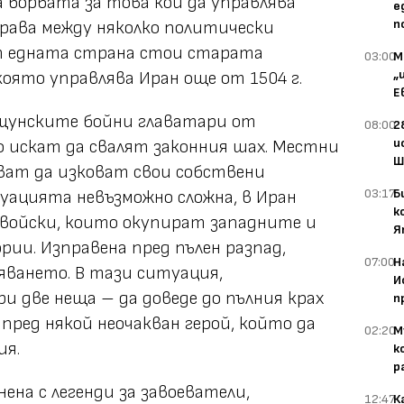
 борбата за това кой да управлява
е
п
рава между няколко политически
т едната страна стои старата
03:00
М
„
оято управлява Иран още от 1504 г.
Е
щунските бойни главатари от
08:00
2
и
 искат да свалят законния шах. Местни
Ш
ват да изковат свои собствени
03:17
Б
туацията невъзможно сложна, в Иран
к
 войски, които окупират западните и
Я
ии. Изправена пред пълен разпад,
07:00
Н
ляването. В тази ситуация,
И
и две неща – да доведе до пълния крах
п
апред някой неочакван герой, който да
02:20
М
ия.
к
р
ена с легенди за завоеватели,
12:47
К