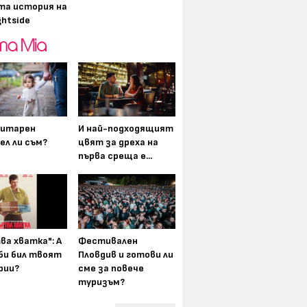
та история на
ghtside
итарен
И най-подходящият
ел ли съм?
цвят за дреха на
първа среща е...
ва хватка": А
Фестивален
 би бил твоят
Пловдив и готови ли
рии?
сме за повече
туризъм?