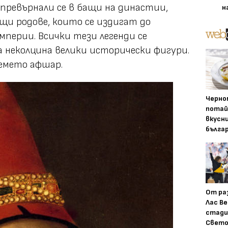
превърнали се в бащи на династии,
н
щи родове, които се издигат до
мперии. Всички тези легенди се
 неколцина велики исторически фигури.
лемето афшар.
Черно
потай
вкусн
бълга
От ра
Лас Ве
стади
Свето