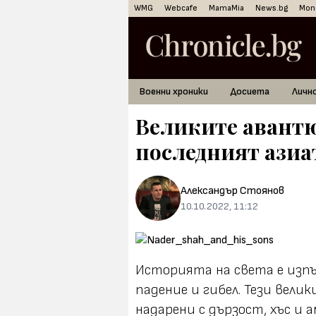
WMG
Webcafe
MamaMia
News.bg
Mon
Военни хроники
Досиета
Личн
Великите авантю
последният азиа
Александър Стоянов
10.10.2022, 11:12
Историята на света е изпъс
падение и гибел. Тези вели
надарени с дързост, хъс и 