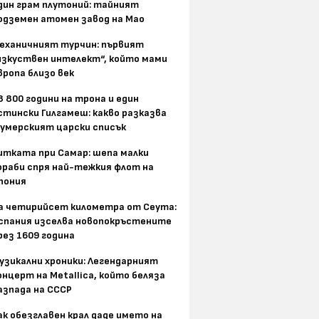
дин грам плутоний: тайният
одземен атомен завод на Мао
еханичният турчин: първият
изкуствен интелект“, който мами
вропа близо век
8 800 години на трона и един
стински Гилгамеш: какво разказва
умерският царски списък
итката при Самар: шепа малки
ораби спря най-тежкия флот на
пония
а четирийсет километра от Сеута:
спания изселва новопокръстените
рез 1609 година
узикални хроники: Легендарният
онцерт на Metallica, който беляза
азпада на СССР
ак обезглавен крал даде името на