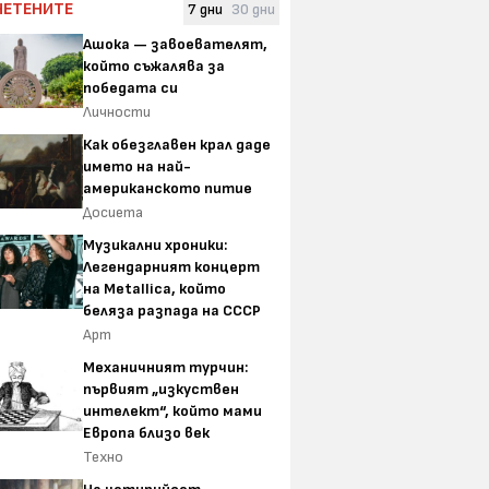
ЧЕТЕНИТЕ
7 дни
30 дни
Ашока — завоевателят,
който съжалява за
победата си
Личности
Как обезглавен крал даде
името на най-
американското питие
Досиета
Музикални хроники:
Легендарният концерт
на Metallica, който
беляза разпада на СССР
Арт
Механичният турчин:
първият „изкуствен
интелект“, който мами
Европа близо век
Техно