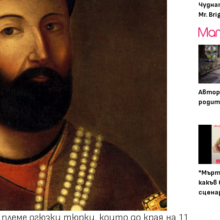
Чудна
Mr. Bri
Автор
родит
"Мърт
какъв
сцена
племе огюзки тюрки, които до края на 11