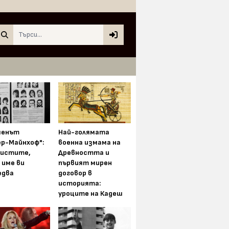
Search
менът
Най-голямата
ер-Майнхоф":
военна измама на
истите,
Древността и
 име ви
първият мирен
едва
договор в
историята:
уроците на Кадеш