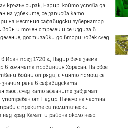
л кръгъл сирак, Надир, който успява да
ан на узбеките, се записва като
ари на местния сафавидски губернатор.
л войн и точен стрелец и се издига в
деление, достигайки до втори човек след
 Иран през 1720 г., Надир вече заема
р в голямата провинция Хорасан. На свое
твени бойни отряди, с чиято помощ се
о-значим ранг в сафавидската
 хаос, след като афганите завземат
о употребен от Надир. Начело на частна
азправи с преките си политически
над град Калат и района около него.