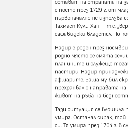
остават на страната на з
е поето през 1729 г. от мл
първоначално не използва с
Тахмасп Кули Хан – т.е. „в
сафавидски владетел. Но к
Надир е роден през ноември
родно място се смята селищ
планините и служещо тога
пастири. Надир принадлежи
афшарите. Баща му бил скр
прехранвал с направата на
живот на ръба на бедностт
Тази ситуация се влошила п
умира. Останал сирак, той 
си. Тя умира през 1704 г. в