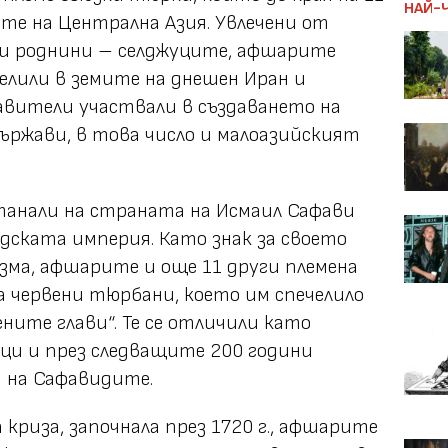
НАЙ-
ите на Централна Азия. Увлечени от
ни роднини – селджуците, афшарите
селили в земите на днешен Иран и
авители участвали в създаването на
ържави, в това число и малоазийският
станали на страната на Исмаил Сафави
дската империя. Като знак за своето
зма, афшарите и още 11 други племена
а червени тюрбани, което им спечелило
ните глави“. Те се отличили като
ци и през следващите 200 години
а на Сафавидите.
криза, започнала през 1720 г., афшарите