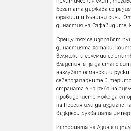
политическия елит, тогава
богатата държава се разиг
фракции и външни сили. О
династия на Сафавидите, к
Срещу тях се изправят пу
династията Хотаки, които
велможи и големци се опит
владения, а за да стане си
нахлуват османски и руски
северозападните й територ
страната е на ръба на оце
провидението може да стор
на Персия или да издигне н
възкреси рухващата импер
Историята на Азия е изпълн