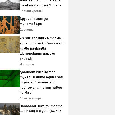
малки кораби спря най-
тежкия флот на Япония
Военни хроники
Другият мит за
Минотавъра
Досиета
28 800 години на трона и
един истински Гилгамеш:
какво разказва
Шумерският царски
списък
Истории
Двайсет километра
тунели и нито един грам
плутоний: тайният
подземен атомен завод
на Мао
Архитектура
Наполеон иска титлата
— Франц II я унищожава