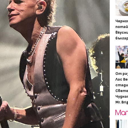
Черно
потай
вкусн
бълга
От ра
Лас Ве
стади
Свето
Чудна
Mr. Bri