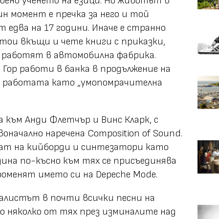
обено ученето на езици. Но животът в
ин момент е пречка за него и той
 едва на 17 години. Иначе е странно
стои вкъщи и чете книги с приказки,
у работят в автомобилна фабрика.
 Гор работи в банка в продължение на
ва работата като „умопомрачителна
ва към Анди Флетчър и Винс Кларк, с
оначално наречена Composition of Sound.
гат на кийборди и синтезатори като
одина по-късно към тях се присъединява
оменят името си на Depeche Mode.
калистът в почти всички песни на
мо няколко от тях през изминалите над