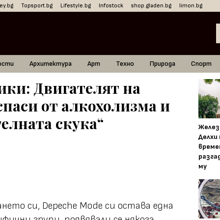
ey.bg
Topsport.bg
Lifestyle.bg
Infostock
shop.gladen.bg
limon.bg
ости
Архитектура
Арт
Техно
Природа
Спорт
ки: Двигателят на
спаси от алкохолизма и
елната скука“
Желез
Делхи
време
разга
му
ането си, Depeche Mode си остава една
фични групи, появявали се някога.