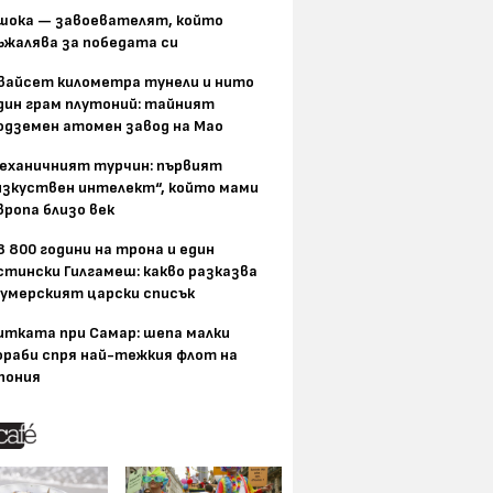
шока — завоевателят, който
ъжалява за победата си
вайсет километра тунели и нито
дин грам плутоний: тайният
одземен атомен завод на Мао
еханичният турчин: първият
изкуствен интелект“, който мами
вропа близо век
8 800 години на трона и един
стински Гилгамеш: какво разказва
умерският царски списък
итката при Самар: шепа малки
ораби спря най-тежкия флот на
пония