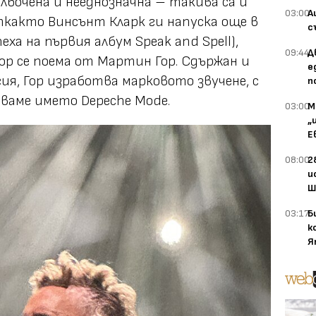
лбочена и нееднозначна – такива са и
03:00
А
както Винсънт Кларк ги напуска още в
с
еха на първия албум Speak and Spell),
09:44
Д
р се поема от Мартин Гор. Сдържан и
е
гия, Гор изработва марковото звучене, с
п
зваме името Depeche Mode.
03:00
М
„
Е
08:00
2
и
Ш
03:17
Б
к
Я