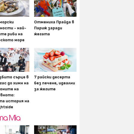
морски
Отмениха Прайда в
ности - най-
Париж заради
ите риби на
жегата
рското море
збито сърце в
7 райски десерта
гас до химн на
без печене, идеални
оните на
за жегите
вното:
та история на
ghtside