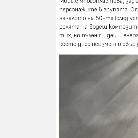
Mode е многопластова, задъ
персонажите в групата. От
началото на 80-те (след усп
ролята на водещ композито
тих, но пълен с идеи и енер
което днес неизменно свър