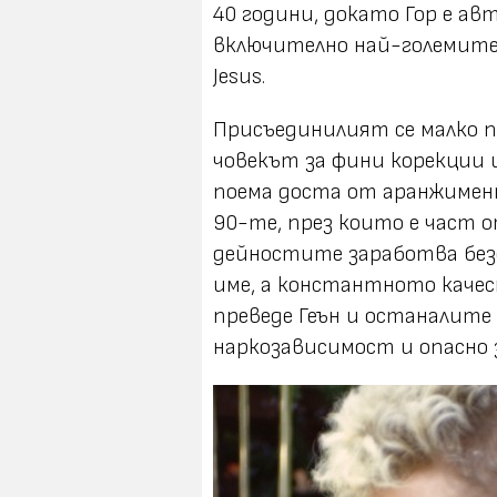
40 години, докато Гор е ав
включително най-големите х
Jesus.
Присъединилият се малко п
човекът за фини корекции и
поема доста от аранжимен
90-те, през които е част о
дейностите заработва без
име, а константното качес
преведе Геън и останалите
наркозависимост и опасно 