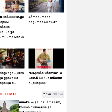
и новини: къде
Авторитарен
мерим
родител ли съм?
твено
жание за
итните малки
-подходящият
"Мъртва хватка": А
а дреха на
какъв би бил твоят
среща е...
сценарии?
ЧЕТЕНИТЕ
7 дни
30 дни
Ашока — завоевателят,
който съжалява за