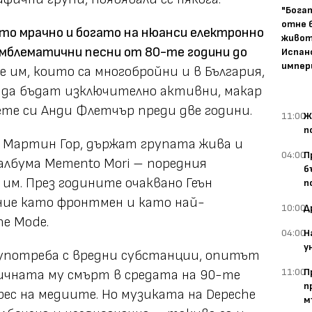
"Бога
отне 
то мрачно и богато на нюанси електронно
живот
 емблематични песни от 80-те години до
Испан
импер
 им, които са многобройни и в България,
 да бъдат изключително активни, макар
ете си Анди Флетчър преди две години.
11:00
Ж
п
и Мартин Гор, държат групата жива и
04:00
П
албума Memento Mori – поредния
б
им. През годините очаквано Геън
п
ние като фронтмен и като най-
10:00
Д
he Mode.
04:00
Н
у
оупотреба с вредни субстанции, опитът
11:00
П
ичната му смърт в средата на 90-те
п
с на медиите. Но музиката на Depeche
м