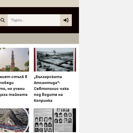
Search
ният стълб в
„Българската
 победи
Атлантида":
то, но учени
Севтополис чака
даха тайната
под водите на
Копринка