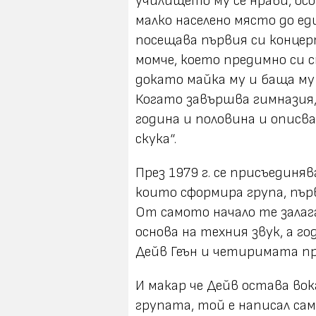
училището му се нрави, ос
малко населено място до ед
посещава първия си концерт
момче, което предимно си 
докато майка му и баща м
Когато завършва гимназия,
година и половина и опис
скука“.
През 1979 г. се присъединя
които сформира група, първ
От самото начало те зала
основа на техния звук, а г
Дейв Геън и четиримата пр
И макар че Дейв остава во
групата, той е написал са