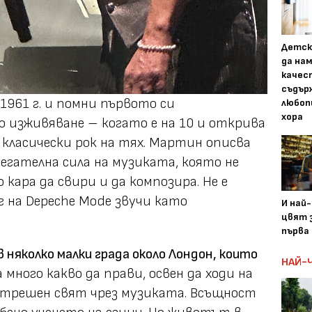
Детск
да на
качес
съдър
1961 г. и помни първото си
любоп
хора
 изживяване – когато е на 10 и открива
с класически рок на тях. Мартин описва
гателна сила на музиката, която не
о кара да свири и да композира. Не е
г на Depeche Mode звучи като
И най
цвят з
първа 
 няколко малки града около Лондон, които
НАЙ-
 много какво да прави, освен да ходи на
вътрешен свят чрез музиката. Всъщност