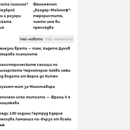
тата планина"
Феноменът
безброй
„Баадер-Майнхоф":
и и разори
терористите,
ската
чието име ви
ия
преследва
Най-новото
Най-четеното
елезни врата – там, където Дунав
окорява планините
раисторическите селища по
ългарското Черноморие: какво лежи
од водата от Варна до Китен
ругият мит за Минотавъра
аполеон иска титлата — Франц II я
нищожава
реди 100 години Гертруд Едерле
реплува Ламанша по-бързо от всеки
ъж