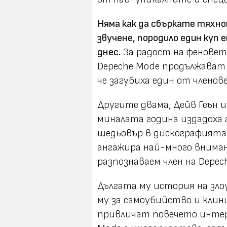
Няма как да сбъркате тяхно
звучене, породило един куп
днес.
За радост на феновете
Depeche Mode продължават
че загубиха един от членов
Другите двама, Дейв Геън 
миналата година издадоха 
шедьовър в дискографията 
ангажира най-много внима
разпознаваем член на Depec
Дългата му история на зл
му за самоубийство и клин
привличат повечето интере