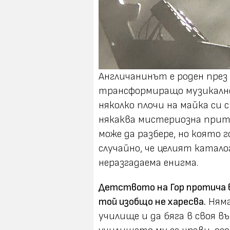
Англичанинът е роден през 
трансформиращо музикално
няколко плочи на майка си 
някаква мистериозна прите
може да разбере, но която г
случайно, че целият катало
неразгадаема енигма.
Детството на Гор протича в
той изобщо не харесва.
Няма
училище и да бяга в своя 