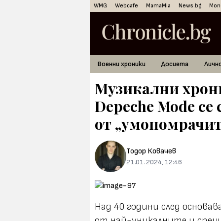
WMG
Webcafe
MamaMia
News.bg
Mon
Военни хроники
Досиета
Личн
Музикални хрони
Depeche Mode се 
от „умопомрачит
Тодор Ковачев
21.01.2024, 12:46
Над 40 години след основав
от най-уникалните и специ