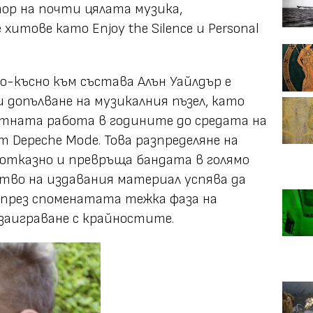
тор на почти цялата музика,
итове като Enjoy the Silence и Personal
о-късно към състава Алън Уайлдър е
 допълване на музикалния пъзел, като
тната работа в годините до средата на
т Depeche Mode. Това разпределяне на
отказно и превръща бандата в голямо
тво на издавания материал успява да
 през споменатата тежка фаза на
заиграване с крайностите.